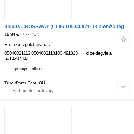
Irisbus CROSSWAY (01.06-) 05040021113 bremžu regulētājvārsts paredzēts Irisbus Arway, Crossway, Crealis, Magelys, Proway, Daily Tourys (2006-) autobusa
16,94 €
Bez PVN
Bremžu regulētājvārsts
05040021113 0504002113100 481829
dīzeļdegviela
5010207803
Igaunija, Tallinn
TruckParts Eesti OÜ