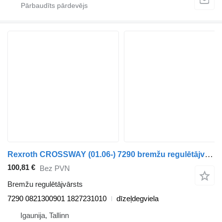
Rexroth CROSSWAY (01.06-) 7290 bremžu regulētājvārsts paredzēts Irisbus Arway, Crossway, Crealis, Magelys, Proway, Daily Tourys (2006-) autobusa
100,81 €
Bez PVN
Bremžu regulētājvārsts
7290 0821300901 1827231010
dīzeļdegviela
Igaunija, Tallinn