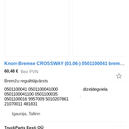
Knorr-Bremse CROSSWAY (01.06-) 0501100041 bremžu regulētājvārsts paredzēts Irisbus Arway, Crossway, Crealis, Magelys, Proway, Daily Tourys (2006-) autobusa
60,48 €
Bez PVN
Bremžu regulētājvārsts
0501100041 0501100041000
dīzeļdegviela
0501100041100 0501100035
0501100016 9957009 5010207861
21070011 481831
Igaunija, Tallinn
TruckParts Eesti OÜ