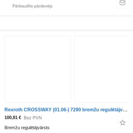
Rexroth CROSSWAY (01.06-) 7290 bremžu regulētājvārsts paredzēts Irisbus Arway, Crossway, Crealis, Magelys, Proway, Daily Tourys (2006-) autobusa
100,81 €
Bez PVN
Bremžu regulētājvārsts