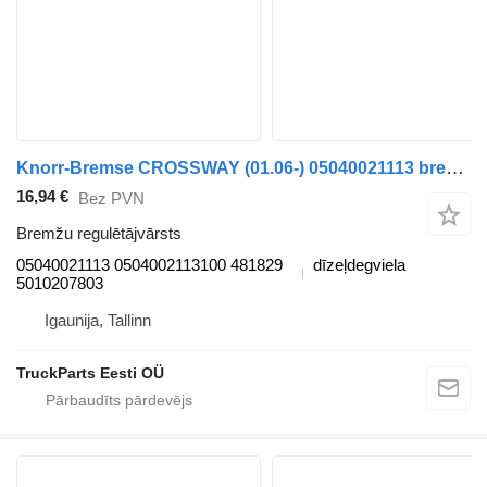
Knorr-Bremse CROSSWAY (01.06-) 05040021113 bremžu regulētājvārsts paredzēts Irisbus Arway, Crossway, Crealis, Magelys, Proway, Daily Tourys (2006-) autobusa
16,94 €
Bez PVN
Bremžu regulētājvārsts
05040021113 0504002113100 481829
dīzeļdegviela
5010207803
Igaunija, Tallinn
TruckParts Eesti OÜ