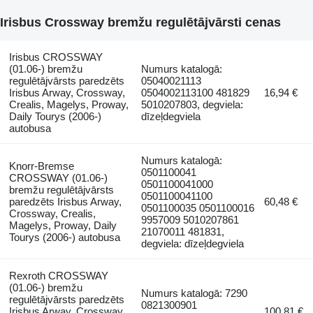
Irisbus Crossway bremžu regulētājvārsti cenas
Irisbus CROSSWAY
(01.06-) bremžu
Numurs katalogā:
regulētājvārsts paredzēts
05040021113
Irisbus Arway, Crossway,
0504002113100 481829
16,94 €
Crealis, Magelys, Proway,
5010207803, degviela:
Daily Tourys (2006-)
dīzeļdegviela
autobusa
Numurs katalogā:
Knorr-Bremse
0501100041
CROSSWAY (01.06-)
0501100041000
bremžu regulētājvārsts
0501100041100
paredzēts Irisbus Arway,
60,48 €
0501100035 0501100016
Crossway, Crealis,
9957009 5010207861
Magelys, Proway, Daily
21070011 481831,
Tourys (2006-) autobusa
degviela: dīzeļdegviela
Rexroth CROSSWAY
(01.06-) bremžu
Numurs katalogā: 7290
regulētājvārsts paredzēts
0821300901
Irisbus Arway, Crossway,
100,81 €