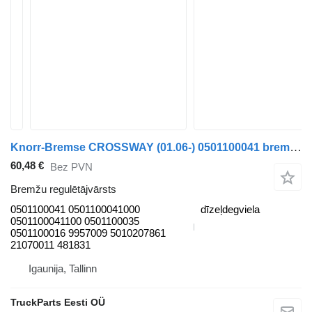
Knorr-Bremse CROSSWAY (01.06-) 0501100041 bremžu regulētājvārsts paredzēts Irisbus Arway, Crossway, Crealis, Magelys, Proway, Daily Tourys (2006-) autobusa
60,48 €
Bez PVN
Bremžu regulētājvārsts
0501100041 0501100041000
dīzeļdegviela
0501100041100 0501100035
0501100016 9957009 5010207861
21070011 481831
Igaunija, Tallinn
TruckParts Eesti OÜ