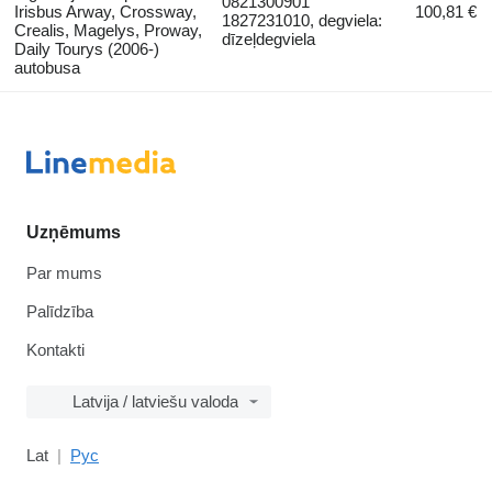
0821300901
Irisbus Arway, Crossway,
100,81 €
1827231010, degviela:
Crealis, Magelys, Proway,
dīzeļdegviela
Daily Tourys (2006-)
autobusa
Uzņēmums
Par mums
Palīdzība
Kontakti
Latvija / latviešu valoda
Lat
Рус