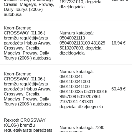
1827231010, degviela:
Crealis, Magelys, Proway,
dīzeļdegviela
Daily Tourys (2006-)
autobusa
Knorr-Bremse
CROSSWAY (01.06-)
Numurs katalogā:
bremžu regulētājvārsts
05040021113
paredzēts Irisbus Arway,
0504002113100 481829
16,94 €
Crossway, Crealis,
5010207803, degviela:
Magelys, Proway, Daily
dīzeļdegviela
Tourys (2006-) autobusa
Numurs katalogā:
Knorr-Bremse
0501100041
CROSSWAY (01.06-)
0501100041000
bremžu regulētājvārsts
0501100041100
paredzēts Irisbus Arway,
60,48 €
0501100035 0501100016
Crossway, Crealis,
9957009 5010207861
Magelys, Proway, Daily
21070011 481831,
Tourys (2006-) autobusa
degviela: dīzeļdegviela
Rexroth CROSSWAY
(01.06-) bremžu
Numurs katalogā: 7290
regulētājvārsts paredzēts