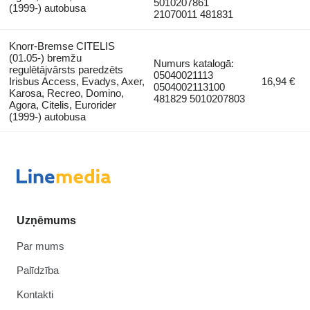
5010207861
(1999-) autobusa
21070011 481831
Knorr-Bremse CITELIS
(01.05-) bremžu
Numurs katalogā:
regulētājvārsts paredzēts
05040021113
Irisbus Access, Evadys, Axer,
16,94 €
0504002113100
Karosa, Recreo, Domino,
481829 5010207803
Agora, Citelis, Eurorider
(1999-) autobusa
Uzņēmums
Par mums
Palīdzība
Kontakti