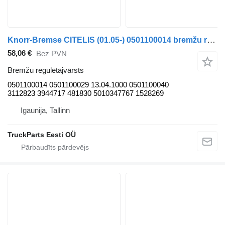
Knorr-Bremse CITELIS (01.05-) 0501100014 bremžu regulētājvārsts paredzēts Irisbus Access, Evadys, Axer, Karosa, Recreo, Domino, Agora, Citelis, Eurorider (1999-) autobusa
58,06 €
Bez PVN
Bremžu regulētājvārsts
0501100014 0501100029 13.04.1000 0501100040
3112823 3944717 481830 5010347767 1528269
Igaunija, Tallinn
TruckParts Eesti OÜ