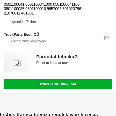
0501100041 0501100041000 0501100041100
0501100035 0501100016 9957009 5010207861
21070011 481831
Igaunija, Tallinn
TruckParts Eesti OÜ
Pārdodat tehniku?
Dariet to kopā ar mums!
Izvietot sludinājumu
Irisbus Karosa bremžu regulētājvārsti cenas