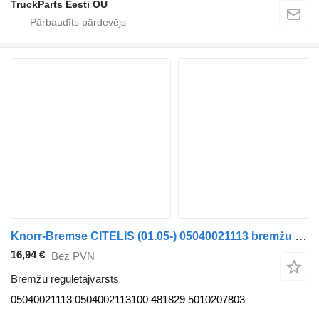
TruckParts Eesti OÜ
Knorr-Bremse CITELIS (01.05-) 05040021113 bremžu regulētājvārsts paredzēts Irisbus Access, Evadys, Axer, Karosa, Recreo, Domino, Agora, Citelis, Eurorider (1999-) autobusa
16,94 €
Bez PVN
Bremžu regulētājvārsts
05040021113 0504002113100 481829 5010207803