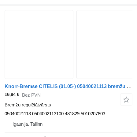
Knorr-Bremse CITELIS (01.05-) 05040021113 bremžu regulētājvārsts paredzēts Irisbus Access, Evadys, Axer, Karosa, Recreo, Domino, Agora, Citelis, Eurorider (1999-) autobusa
16,94 €
Bez PVN
Bremžu regulētājvārsts
05040021113 0504002113100 481829 5010207803
Igaunija, Tallinn