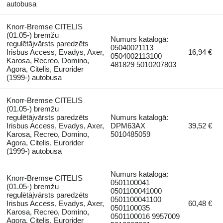
autobusa
Knorr-Bremse CITELIS
(01.05-) bremžu
Numurs katalogā:
regulētājvārsts paredzēts
05040021113
Irisbus Access, Evadys, Axer,
16,94 €
0504002113100
Karosa, Recreo, Domino,
481829 5010207803
Agora, Citelis, Eurorider
(1999-) autobusa
Knorr-Bremse CITELIS
(01.05-) bremžu
regulētājvārsts paredzēts
Numurs katalogā:
Irisbus Access, Evadys, Axer,
DPM63AX
39,52 €
Karosa, Recreo, Domino,
5010485059
Agora, Citelis, Eurorider
(1999-) autobusa
Numurs katalogā:
Knorr-Bremse CITELIS
0501100041
(01.05-) bremžu
0501100041000
regulētājvārsts paredzēts
0501100041100
Irisbus Access, Evadys, Axer,
60,48 €
0501100035
Karosa, Recreo, Domino,
0501100016 9957009
Agora, Citelis, Eurorider