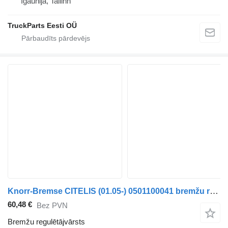
Igaunija, Tallinn
TruckParts Eesti OÜ
Knorr-Bremse CITELIS (01.05-) 0501100041 bremžu regulētājvārsts paredzēts Irisbus Access, Evadys, Axer, Karosa, Recreo, Domino, Agora, Citelis, Eurorider (1999-) autobusa
60,48 €
Bez PVN
Bremžu regulētājvārsts