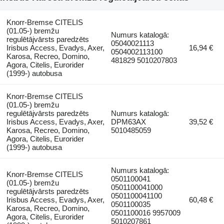
Knorr-Bremse CITELIS
(01.05-) bremžu
Numurs katalogā:
regulētājvārsts paredzēts
05040021113
Irisbus Access, Evadys, Axer,
16,94 €
0504002113100
Karosa, Recreo, Domino,
481829 5010207803
Agora, Citelis, Eurorider
(1999-) autobusa
Knorr-Bremse CITELIS
(01.05-) bremžu
regulētājvārsts paredzēts
Numurs katalogā:
Irisbus Access, Evadys, Axer,
DPM63AX
39,52 €
Karosa, Recreo, Domino,
5010485059
Agora, Citelis, Eurorider
(1999-) autobusa
Numurs katalogā:
Knorr-Bremse CITELIS
0501100041
(01.05-) bremžu
0501100041000
regulētājvārsts paredzēts
0501100041100
Irisbus Access, Evadys, Axer,
60,48 €
0501100035
Karosa, Recreo, Domino,
0501100016 9957009
Agora, Citelis, Eurorider
5010207861