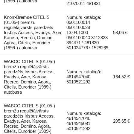
(1999-) autobusa
21070011 481831
Knorr-Bremse CITELIS
Numurs katalogā:
(01.05-) bremžu
0501100014
regulētājvārsts paredzēts
0501100029
Irisbus Access, Evadys, Axer,
13.04.1000
58,06 €
Karosa, Recreo, Domino,
0501100040 3112823
Agora, Citelis, Eurorider
3944717 481830
(1999-) autobusa
5010347767 1528269
WABCO CITELIS (01.05-)
bremžu regulētājvārsts
paredzēts Irisbus Access,
Numurs katalogā:
Evadys, Axer, Karosa,
4614947040
164,52 €
Recreo, Domino, Agora,
5010521292
Citelis, Eurorider (1999-)
autobusa
WABCO CITELIS (01.05-)
bremžu regulētājvārsts
Numurs katalogā:
paredzēts Irisbus Access,
4614947040
Evadys, Axer, Karosa,
205,65 €
4614945081
Recreo, Domino, Agora,
5010521292
Citelis, Eurorider (1999-)