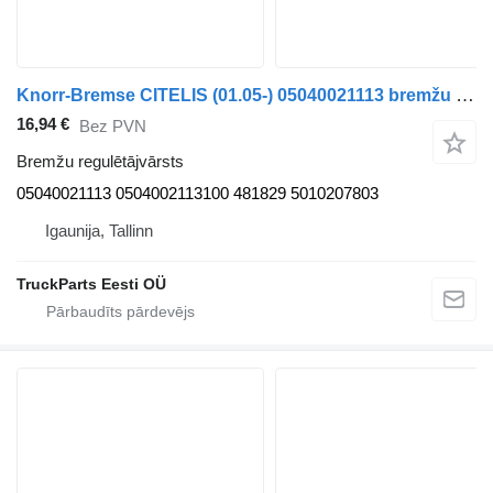
Knorr-Bremse CITELIS (01.05-) 05040021113 bremžu regulētājvārsts paredzēts Irisbus Access, Evadys, Axer, Karosa, Recreo, Domino, Agora, Citelis, Eurorider (1999-) autobusa
16,94 €
Bez PVN
Bremžu regulētājvārsts
05040021113 0504002113100 481829 5010207803
Igaunija, Tallinn
TruckParts Eesti OÜ