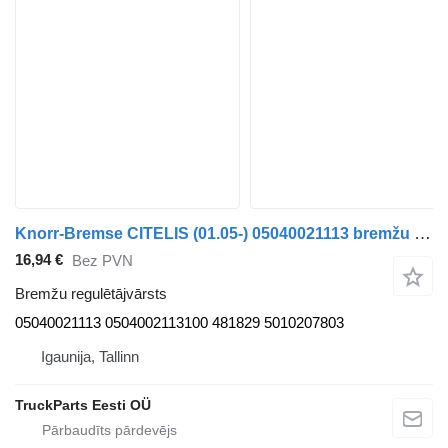
Knorr-Bremse CITELIS (01.05-) 05040021113 bremžu regulētājvārsts paredzēts Irisbus Access, Evadys, Axer, Karosa, Recreo, Domino, Agora, Citelis, Eurorider (1999-) autobusa
16,94 €
Bez PVN
Bremžu regulētājvārsts
05040021113 0504002113100 481829 5010207803
Igaunija, Tallinn
TruckParts Eesti OÜ