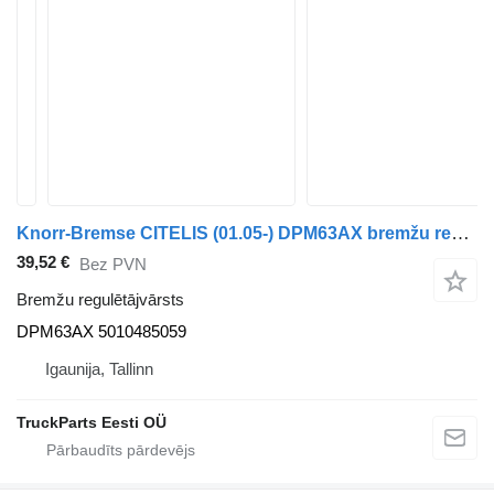
Knorr-Bremse CITELIS (01.05-) DPM63AX bremžu regulētājvārsts paredzēts Irisbus Access, Evadys, Axer, Karosa, Recreo, Domino, Agora, Citelis, Eurorider (1999-) autobusa
39,52 €
Bez PVN
Bremžu regulētājvārsts
DPM63AX 5010485059
Igaunija, Tallinn
TruckParts Eesti OÜ