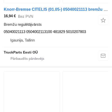
Knorr-Bremse CITELIS (01.05-) 05040021113 bremžu regulētājvārsts paredzēts Irisbus Access, Evadys, Axer, Karosa, Recreo, Domino, Agora, Citelis, Eurorider (1999-) autobusa
16,94 €
Bez PVN
Bremžu regulētājvārsts
05040021113 0504002113100 481829 5010207803
Igaunija, Tallinn
TruckParts Eesti OÜ