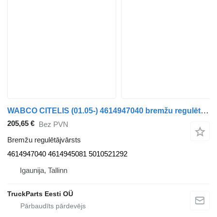
WABCO CITELIS (01.05-) 4614947040 bremžu regulētājvārsts paredzēts Irisbus Access, Evadys, Axer, Karosa, Recreo, Domino, Agora, Citelis, Eurorider (1999-) autobusa
205,65 €
Bez PVN
Bremžu regulētājvārsts
4614947040 4614945081 5010521292
Igaunija, Tallinn
TruckParts Eesti OÜ