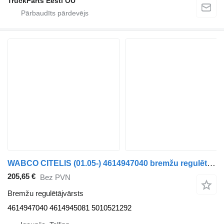
TruckParts Eesti OÜ
WABCO CITELIS (01.05-) 4614947040 bremžu regulētājvārsts paredzēts Irisbus Access, Evadys, Axer, Karosa, Recreo, Domino, Agora, Citelis, Eurorider (1999-) autobusa
205,65 €
Bez PVN
Bremžu regulētājvārsts
4614947040 4614945081 5010521292