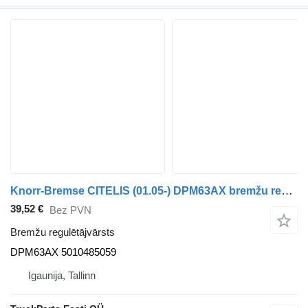
Knorr-Bremse CITELIS (01.05-) DPM63AX bremžu regulētājvārsts paredzēts Irisbus Access, Evadys, Axer, Karosa, Recreo, Domino, Agora, Citelis, Eurorider (1999-) autobusa
39,52 €
Bez PVN
Bremžu regulētājvārsts
DPM63AX 5010485059
Igaunija, Tallinn