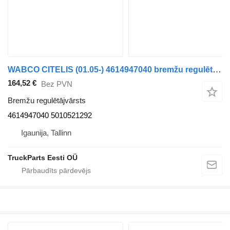
WABCO CITELIS (01.05-) 4614947040 bremžu regulētājvārsts paredzēts Irisbus Access, Evadys, Axer, Karosa, Recreo, Domino, Agora, Citelis, Eurorider (1999-) autobusa
164,52 €
Bez PVN
Bremžu regulētājvārsts
4614947040 5010521292
Igaunija, Tallinn
TruckParts Eesti OÜ