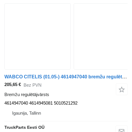
WABCO CITELIS (01.05-) 4614947040 bremžu regulētājvārsts paredzēts Irisbus Access, Evadys, Axer, Karosa, Recreo, Domino, Agora, Citelis, Eurorider (1999-) autobusa
205,65 €
Bez PVN
Bremžu regulētājvārsts
4614947040 4614945081 5010521292
Igaunija, Tallinn
TruckParts Eesti OÜ