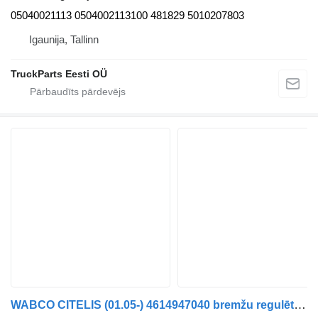
05040021113 0504002113100 481829 5010207803
Igaunija, Tallinn
TruckParts Eesti OÜ
WABCO CITELIS (01.05-) 4614947040 bremžu regulētājvārsts paredzēts Irisbus Access, Evadys, Axer, Karosa, Recreo, Domino, Agora, Citelis, Eurorider (1999-) autobusa