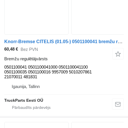
Knorr-Bremse CITELIS (01.05-) 0501100041 bremžu regulētājvārsts paredzēts Irisbus Access, Evadys, Axer, Karosa, Recreo, Domino, Agora, Citelis, Eurorider (1999-) autobusa
60,48 €
Bez PVN
Bremžu regulētājvārsts
0501100041 0501100041000 0501100041100
0501100035 0501100016 9957009 5010207861
21070011 481831
Igaunija, Tallinn
TruckParts Eesti OÜ