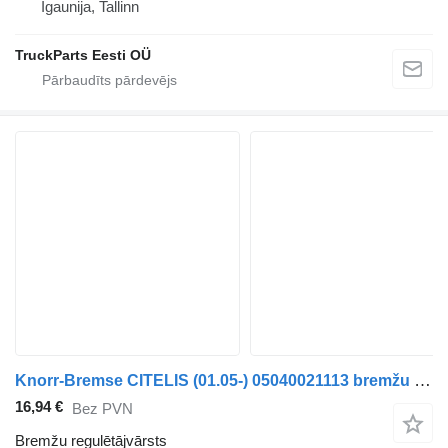
Igaunija, Tallinn
TruckParts Eesti OÜ
Knorr-Bremse CITELIS (01.05-) 05040021113 bremžu regulētājvārsts paredzēts Irisbus Access, Evadys, Axer, Karosa, Recreo, Domino, Agora, Citelis, Eurorider (1999-) autobusa
16,94 €
Bez PVN
Bremžu regulētājvārsts