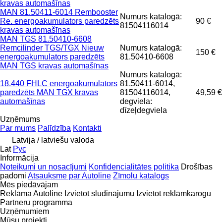
kravas automašīnas
MAN 81.50411-6014 Rembooster
Numurs katalogā:
Re. energoakumulators paredzēts
90 €
81504116014
kravas automašīnas
MAN TGS 81.50410-6608
Remcilinder TGS/TGX Nieuw
Numurs katalogā:
150 €
energoakumulators paredzēts
81.50410-6608
MAN TGS kravas automašīnas
Numurs katalogā:
18.440 FHLC energoakumulators
81.50411-6014,
paredzēts MAN TGX kravas
81504116014,
49,59 €
automašīnas
degviela:
dīzeļdegviela
Uzņēmums
Par mums
Palīdzība
Kontakti
Latvija / latviešu valoda
Lat
Рус
Informācija
Noteikumi un nosacījumi
Konfidencialitātes politika
Drošības
padomi
Atsauksme par Autoline
Zīmolu katalogs
Mēs piedāvājam
Reklāma Autoline
Izvietot sludinājumu
Izvietot reklāmkarogu
Partneru programma
Uzņēmumiem
Mūsu projekti