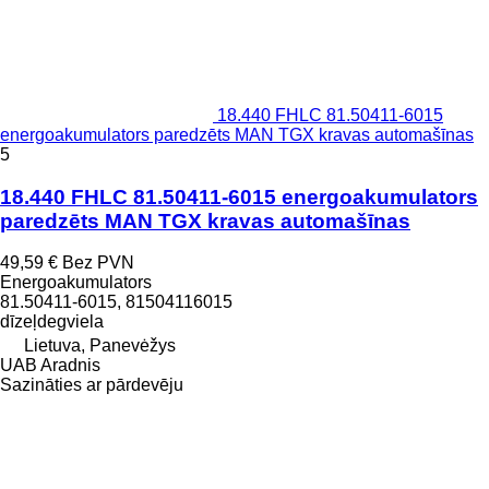
18.440 FHLC 81.50411-6015
energoakumulators paredzēts MAN TGX kravas automašīnas
5
18.440 FHLC 81.50411-6015 energoakumulators
paredzēts MAN TGX kravas automašīnas
49,59 €
Bez PVN
Energoakumulators
81.50411-6015, 81504116015
dīzeļdegviela
Lietuva, Panevėžys
UAB Aradnis
Sazināties ar pārdevēju