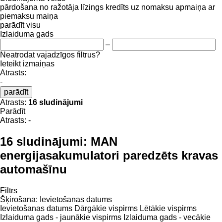
pārdošana
no ražotāja
līzings
kredīts
uz nomaksu
apmaiņa ar
piemaksu
maiņa
parādīt visu
Izlaiduma gads
–
Neatrodat vajadzīgos filtrus?
Ieteikt izmaiņas
Atrasts:
-
parādīt
Atrasts:
16 sludinājumi
Parādīt
Atrasts:
-
16 sludinājumi:
MAN
energijasakumulatori paredzēts kravas
automašīnu
Filtrs
Šķirošana
:
Ievietošanas datums
Ievietošanas datums
Dārgākie vispirms
Lētākie vispirms
Izlaiduma gads - jaunākie vispirms
Izlaiduma gads - vecākie