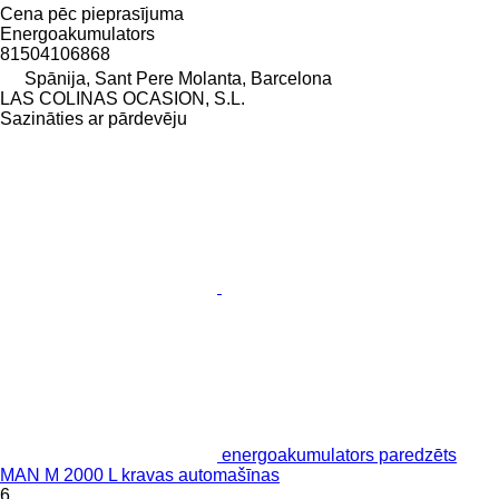
Cena pēc pieprasījuma
Energoakumulators
81504106868
Spānija, Sant Pere Molanta, Barcelona
LAS COLINAS OCASION, S.L.
Sazināties ar pārdevēju
energoakumulators paredzēts
MAN M 2000 L kravas automašīnas
6