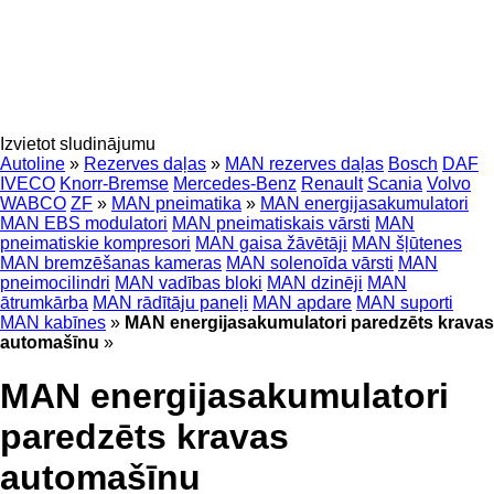
Izvietot sludinājumu
Autoline
»
Rezerves daļas
»
MAN rezerves daļas
Bosch
DAF
IVECO
Knorr-Bremse
Mercedes-Benz
Renault
Scania
Volvo
WABCO
ZF
»
MAN pneimatika
»
MAN energijasakumulatori
MAN EBS modulatori
MAN pneimatiskais vārsti
MAN
pneimatiskie kompresori
MAN gaisa žāvētāji
MAN šļūtenes
MAN bremzēšanas kameras
MAN solenoīda vārsti
MAN
pneimocilindri
MAN vadības bloki
MAN dzinēji
MAN
ātrumkārba
MAN rādītāju paneļi
MAN apdare
MAN suporti
MAN kabīnes
»
MAN energijasakumulatori paredzēts kravas
automašīnu
»
MAN energijasakumulatori
paredzēts kravas
automašīnu