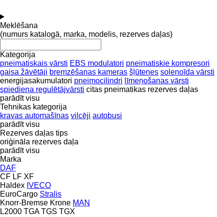
Meklēšana
(numurs katalogā, marka, modelis, rezerves daļas)
Kategorija
pneimatiskais vārsti
EBS modulatori
pneimatiskie kompresori
gaisa žāvētāji
bremzēšanas kameras
šļūtenes
solenoīda vārsti
energijasakumulatori
pneimocilindri
līmeņošanas vārsti
spiediena regulētājvārsti
citas pneimatikas rezerves daļas
parādīt visu
Tehnikas kategorija
kravas automašīnas
vilcēji
autobusi
parādīt visu
Rezerves daļas tips
oriģināla rezerves daļa
parādīt visu
Marka
DAF
CF
LF
XF
Haldex
IVECO
EuroCargo
Stralis
Knorr-Bremse
Krone
MAN
L2000
TGA
TGS
TGX