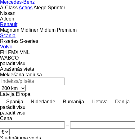
Mercedes-Benz
A-Class
Actros
Atego
Sprinter
Nissan
Atleon
Renault
Magnum
Midliner
Midlum
Premium
Scania
R-series
S-series
Volvo
FH
FMX
VNL
WABCO
parādīt visu
Atrašanās vieta
Meklēšana rādiusā
Latvija
Eiropa
Spānija
Nīderlande
Rumānija
Lietuva
Dānija
parādīt visu
parādīt visu
Cena
–
Sludinājuma veids