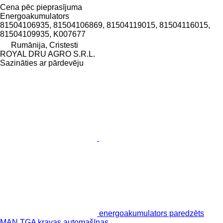
Cena pēc pieprasījuma
Energoakumulators
81504106935, 81504106869, 81504119015, 81504116015,
81504109935, K007677
Rumānija, Cristesti
ROYAL DRU AGRO S.R.L.
Sazināties ar pārdevēju
energoakumulators paredzēts
MAN TGA kravas automašīnas