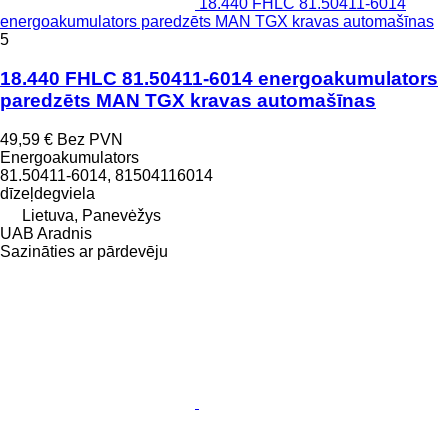
18.440 FHLC 81.50411-6014
energoakumulators paredzēts MAN TGX kravas automašīnas
5
18.440 FHLC 81.50411-6014 energoakumulators
paredzēts MAN TGX kravas automašīnas
49,59 €
Bez PVN
Energoakumulators
81.50411-6014, 81504116014
dīzeļdegviela
Lietuva, Panevėžys
UAB Aradnis
Sazināties ar pārdevēju