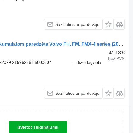
Sazināties ar pārdevēju
EBS FH (01.13-) 9254813610 energoakumulators paredzēts Volvo FH, FM, FMX-4 series (2013-) vilcēja
41,13 €
Bez PVN
522029 21596226 85000607
dīzeļdegviela
Sazināties ar pārdevēju
Izvietot sludinājumu