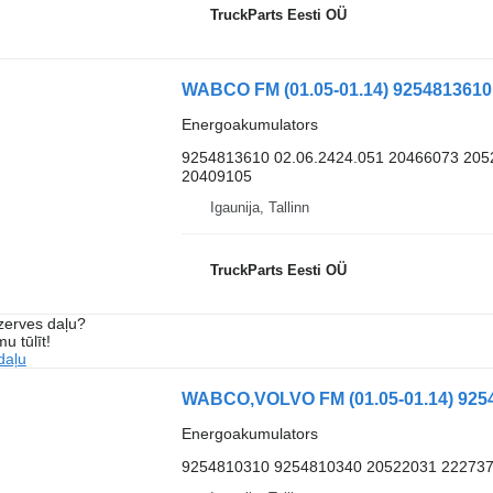
TruckParts Eesti OÜ
Energoakumulators
9254813610 02.06.2424.051 20466073 20
20409105
Igaunija, Tallinn
TruckParts Eesti OÜ
ezerves daļu?
u tūlīt!
daļu
Energoakumulators
9254810310 9254810340 20522031 22273