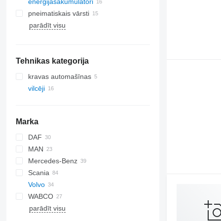
energijasakumulatori
pneimatiskais vārsti
parādīt visu
Tehnikas kategorija
kravas automašīnas
vilcēji
Marka
DAF
MAN
CF
S-Way
Mercedes-Benz
LF
Stralis
TGA
Scania
XF
Trakker
TGL
Actros
Premium
Volvo
TGM
Antos
G-series
WABCO
TGS
Arocs
R-series
FH
parādīt visu
TGX
Atego
FM
FH12
Axor
FMX
FH16
FM7