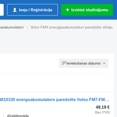
Ieeja / Reģistrācija
Izvietot sludinājumu
jasakumulatori
Volvo FMX energijasakumulatori paredzēts vilcēju
Ievietošanas datums
VOLVO,WABCO FM (01.05-01.14) 9254810330 energoakumulators paredzēts Volvo FM7-FM12, FM, FMX (1998-2014) vilcēja
49,19 €
Bez PVN
1
dīzeļdegviela