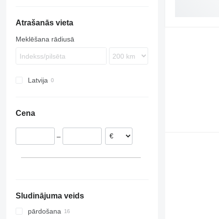
Econic
VNL
FH 500
FM12
Atrašanās vieta
Meklēšana rādiusā
Latvija
Cena
–
Sludinājuma veids
pārdošana