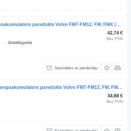
ALLFIT FM (01.05-) 9254810700 energoakumulators paredzēts Volvo FM7-FM12, FM, FMX (1998-2014) vilcēja
42,74 €
Bez PVN
6
dīzeļdegviela
Sazināties ar pārdevēju
Volvo FM12 (01.98-12.05) 20443099 energoakumulators paredzēts Volvo FM7-FM12, FM, FMX (1998-2014) vilcēja
34,68 €
Bez PVN
Sazināties ar pārdevēju