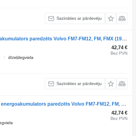
Sazināties ar pārdevēju
Volvo FM (01.05-) 9254810700 energoakumulators paredzēts Volvo FM7-FM12, FM, FMX (1998-2014) vilcēja
42,74 €
Bez PVN
6
dīzeļdegviela
Sazināties ar pārdevēju
WABCO FM (01.05-01.14) 9254810310 energoakumulators paredzēts Volvo FM7-FM12, FM, FMX (1998-2014) vilcēja
42,74 €
Bez PVN
egviela