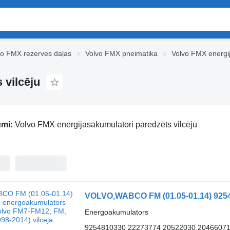
vo FMX rezerves daļas
Volvo FMX pneimatika
Volvo FMX energi
 vilcēju
umi:
Volvo FMX energijasakumulatori paredzēts vilcēju
Energoakumulators
9254810330 22273774 20522030 2046607