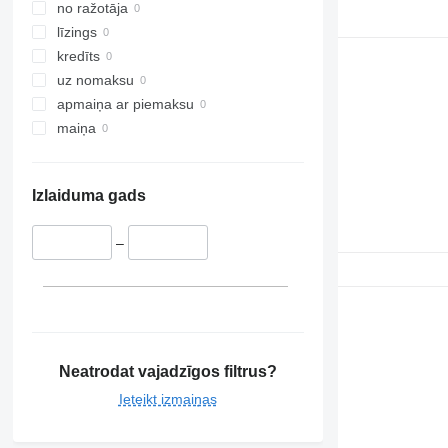
no ražotāja
līzings
kredīts
uz nomaksu
apmaiņa ar piemaksu
maiņa
Izlaiduma gads
–
Neatrodat vajadzīgos filtrus?
Ieteikt izmaiņas