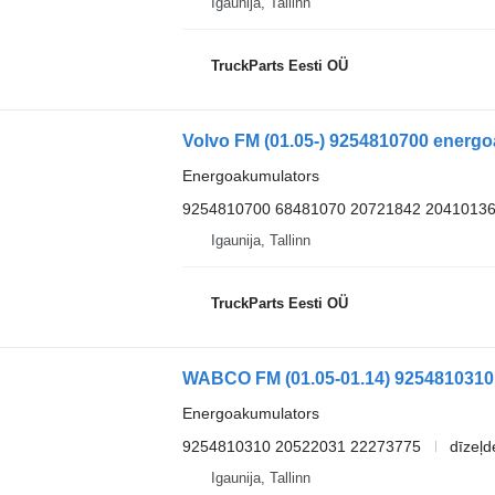
Igaunija, Tallinn
TruckParts Eesti OÜ
Energoakumulators
9254810700 68481070 20721842 2041013
Igaunija, Tallinn
TruckParts Eesti OÜ
Energoakumulators
9254810310 20522031 22273775
dīzeļd
Igaunija, Tallinn