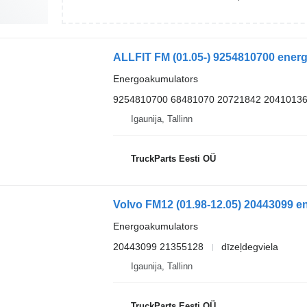
Energoakumulators
9254810700 68481070 20721842 2041013
Igaunija, Tallinn
TruckParts Eesti OÜ
Energoakumulators
20443099 21355128
dīzeļdegviela
Igaunija, Tallinn
TruckParts Eesti OÜ