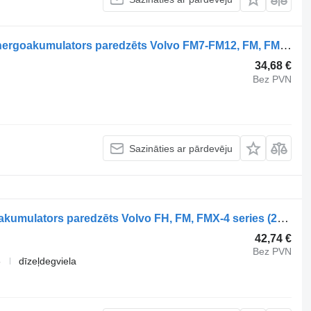
Volvo FM12 (01.98-12.05) 20443099 energoakumulators paredzēts Volvo FM7-FM12, FM, FMX (1998-2014) vilcēja
34,68 €
Bez PVN
Sazināties ar pārdevēju
Volvo FH (01.12-) 9254810700 energoakumulators paredzēts Volvo FH, FM, FMX-4 series (2013-) vilcēja
42,74 €
Bez PVN
6
dīzeļdegviela