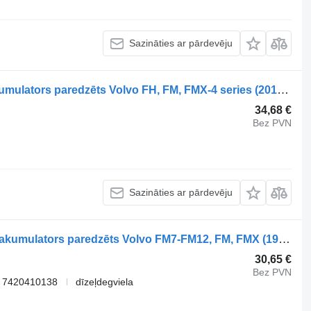
Sazināties ar pārdevēju
Volvo FH (01.12-) 21403469 energoakumulators paredzēts Volvo FH, FM, FMX-4 series (2013-) vilcēja
34,68 €
Bez PVN
Sazināties ar pārdevēju
Volvo FM (01.05-) 4235061000 energoakumulators paredzēts Volvo FM7-FM12, FM, FMX (1998-2014) vilcēja
30,65 €
Bez PVN
 7420410138
dīzeļdegviela