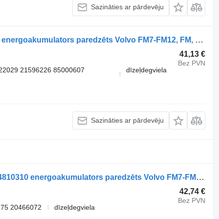
Sazināties ar pārdevēju
WABCO FM (01.05-01.14) 9254813610 energoakumulators paredzēts Volvo FM7-FM12, FM, FMX (1998-2014) vilcēja
41,13 €
Bez PVN
522029 21596226 85000607
dīzeļdegviela
Sazināties ar pārdevēju
WABCO,VOLVO FM (01.05-01.14) 9254810310 energoakumulators paredzēts Volvo FM7-FM12, FM, FMX (1998-2014) vilcēja
42,74 €
Bez PVN
775 20466072
dīzeļdegviela