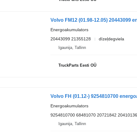
Energoakumulators
20443099 21355128
dīzeļdegviela
Igaunija, Tallinn
TruckParts Eesti OÜ
Energoakumulators
9254810700 68481070 20721842 2041013
Igaunija, Tallinn