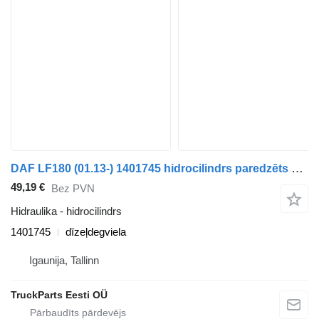
DAF LF180 (01.13-) 1401745 hidrocilindrs paredzēts DAF LF45, LF55, LF180, CF65, CF75, CF85 (2001-) vilcēja
49,19 €
Bez PVN
Hidraulika - hidrocilindrs
1401745
dīzeļdegviela
Igaunija, Tallinn
TruckParts Eesti OÜ