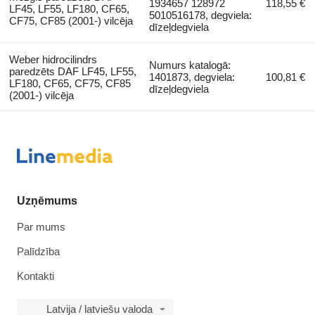
1934657 128972
118,55 €
LF45, LF55, LF180, CF65,
5010516178, degviela:
CF75, CF85 (2001-) vilcēja
dīzeļdegviela
Weber hidrocilindrs
Numurs katalogā:
paredzēts DAF LF45, LF55,
1401873, degviela:
100,81 €
LF180, CF65, CF75, CF85
dīzeļdegviela
(2001-) vilcēja
Uzņēmums
Par mums
Palīdzība
Kontakti
Latvija / latviešu valoda