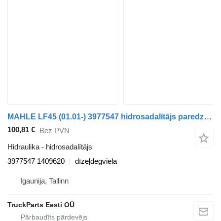
MAHLE LF45 (01.01-) 3977547 hidrosadalītājs paredzēts DAF LF45, LF55, LF180, CF65, CF75, CF85 (2001-) vilcēja
100,81 €
Bez PVN
Hidraulika - hidrosadalītājs
3977547 1409620
dīzeļdegviela
Igaunija, Tallinn
TruckParts Eesti OÜ