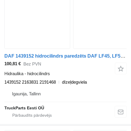
DAF 1439152 hidrocilindrs paredzēts DAF LF45, LF55, LF180, CF65, CF75, CF85 (2001-) vilcēja
100,81 €
Bez PVN
Hidraulika - hidrocilindrs
1439152 2163831 2191468
dīzeļdegviela
Igaunija, Tallinn
TruckParts Eesti OÜ