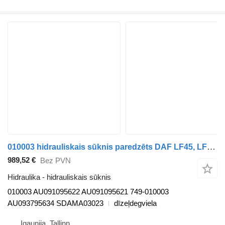
010003 hidrauliskais sūknis paredzēts DAF LF45, LF55, LF180, CF65, CF75, CF85 (2001-) vilcēja
989,52 €
Bez PVN
Hidraulika - hidrauliskais sūknis
010003 AU091095622 AU091095621 749-010003
AU093795634 SDAMA03023
dīzeļdegviela
Igaunija, Tallinn