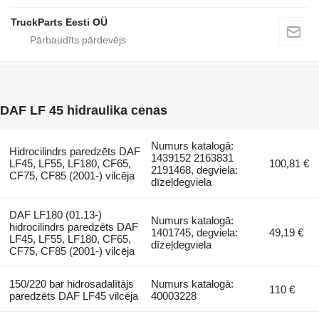
TruckParts Eesti OÜ
DAF LF 45 hidraulika cenas
Numurs katalogā:
Hidrocilindrs paredzēts DAF
1439152 2163831
LF45, LF55, LF180, CF65,
100,81 €
2191468, degviela:
CF75, CF85 (2001-) vilcēja
dīzeļdegviela
DAF LF180 (01.13-)
Numurs katalogā:
hidrocilindrs paredzēts DAF
1401745, degviela:
49,19 €
LF45, LF55, LF180, CF65,
dīzeļdegviela
CF75, CF85 (2001-) vilcēja
150/220 bar hidrosadalītājs
Numurs katalogā:
110 €
paredzēts DAF LF45 vilcēja
40003228