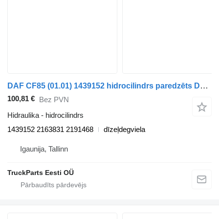
DAF CF85 (01.01) 1439152 hidrocilindrs paredzēts DAF LF45 LF55 LF180 CF65 CF75 CF85 (2001) vilcēja
100,81 €
Bez PVN
Hidraulika - hidrocilindrs
1439152 2163831 2191468
dīzeļdegviela
Igaunija, Tallinn
TruckParts Eesti OÜ