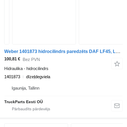
Weber 1401873 hidrocilindrs paredzēts DAF LF45, LF55, LF180, CF65, CF75, CF85 (2001-) vilcēja
100,81 €
Bez PVN
Hidraulika - hidrocilindrs
1401873
dīzeļdegviela
Igaunija, Tallinn
TruckParts Eesti OÜ