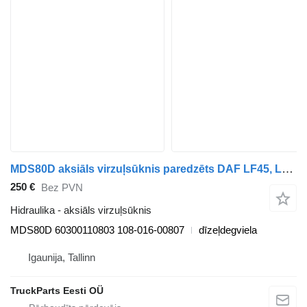
MDS80D aksiāls virzuļsūknis paredzēts DAF LF45, LF55, LF180, CF65, CF75, CF85 (2001-) vilcēja
250 €
Bez PVN
Hidraulika - aksiāls virzuļsūknis
MDS80D 60300110803 108-016-00807
dīzeļdegviela
Igaunija, Tallinn
TruckParts Eesti OÜ