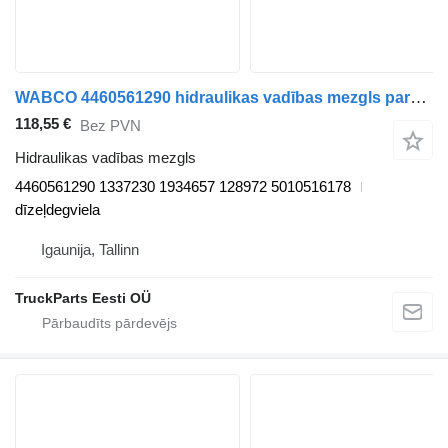
WABCO 4460561290 hidraulikas vadības mezgls paredzēts DAF LF45, LF55, LF180, CF65, CF75, CF85 (2001-) vilcēja
118,55 €
Bez PVN
Hidraulikas vadības mezgls
4460561290 1337230 1934657 128972 5010516178
dīzeļdegviela
Igaunija, Tallinn
TruckParts Eesti OÜ