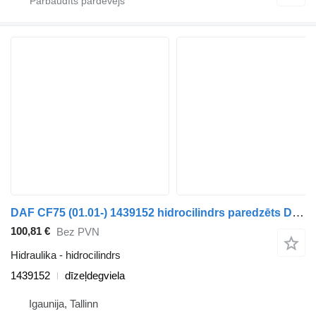
DAF CF75 (01.01-) 1439152 hidrocilindrs paredzēts DAF LF45, LF55, LF180, CF65, CF75, CF85 (2001-) vilcēja
100,81 €
Bez PVN
Hidraulika - hidrocilindrs
1439152
dīzeļdegviela
Igaunija, Tallinn