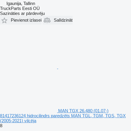
Igaunija, Tallinn
TruckParts Eesti OÜ
Sazināties ar pārdevēju
Pievienot izlasei
Salīdzināt
MAN TGX 26.480 (01.07-)
81417236124 hidrocilindrs paredzēts MAN TGL, TGM, TGS, TGX
(2005-2021) vilcēja
8