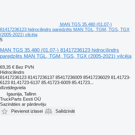
MAN TGS 35.480 (01.07-)
81417236123 hidrocilindrs paredzēts MAN TGL, TGM, TGS, TGX
(2005-2021) vilcēja
5
MAN TGS 35.480 (01.07-) 81417236123 hidrocilindrs
paredzēts MAN TGL, TGM, TGS, TGX (2005-2021) vilcēja
69,35 €
Bez PVN
Hidrocilindrs
81417236123 81417236137 85417236009 85417236029 81.41723-
6123 81.41723-6137 85.41723-6009 85.41723...
dīzeļdegviela
Igaunija, Tallinn
TruckParts Eesti OÜ
Sazināties ar pārdevēju
Pievienot izlasei
Salīdzināt