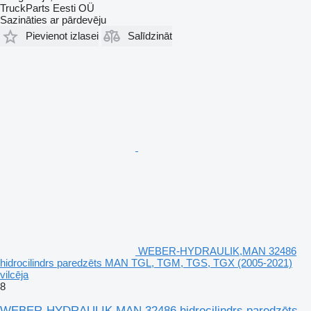
TruckParts Eesti OÜ
Sazināties ar pārdevēju
Pievienot izlasei
Salīdzināt
WEBER-HYDRAULIK,MAN 32486
hidrocilindrs paredzēts MAN TGL, TGM, TGS, TGX (2005-2021)
vilcēja
8
WEBER-HYDRAULIK,MAN 32486 hidrocilindrs paredzēts