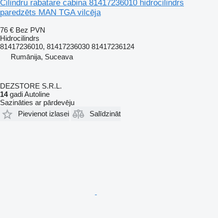
Cilindru rabatare cabina 81417236010 hidrocilindrs
paredzēts MAN TGA vilcēja
76 €
Bez PVN
Hidrocilindrs
81417236010, 81417236030 81417236124
Rumānija, Suceava
DEZSTORE S.R.L.
14
gadi Autoline
Sazināties ar pārdevēju
Pievienot izlasei
Salīdzināt