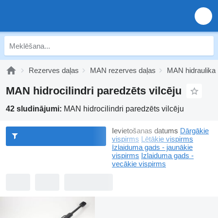
Rezerves daļas
MAN rezerves daļas
MAN hidraulika
MAN hidrocilindri paredzēts vilcēju
42 sludinājumi:
MAN hidrocilindri paredzēts vilcēju
Ievietošanas datums
Dārgākie
vispirms
Lētākie vispirms
Izlaiduma gads - jaunākie
vispirms
Izlaiduma gads -
vecākie vispirms