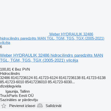
Weber HYDRAULIK 32486
hidrocilindrs paredzēts MAN TGL, TGM, TGS, TGX (2005-2021)
vilcēja
6
Weber HYDRAULIK 32486 hidrocilindrs paredzēts MAN
TGL, TGM, TGS, TGX (2005-2021) vilcēja
100,81 €
Bez PVN
Hidrocilindrs
32486 81417236124 81.41723-6124 81417236138 81.41723-6138
85.41723-6010 85417236010 85.41723-6030...
dīzeļdegviela
Igaunija, Tallinn
TruckParts Eesti OÜ
Sazināties ar pārdevēju
Pievienot izlasei
Salīdzināt