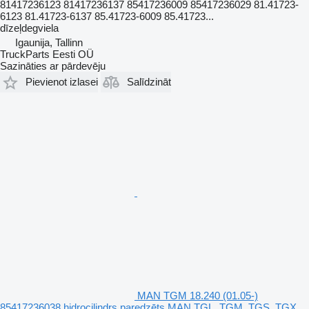
81417236123 81417236137 85417236009 85417236029 81.41723-
6123 81.41723-6137 85.41723-6009 85.41723...
dīzeļdegviela
Igaunija, Tallinn
TruckParts Eesti OÜ
Sazināties ar pārdevēju
Pievienot izlasei
Salīdzināt
MAN TGM 18.240 (01.05-)
85417236038 hidrocilindrs paredzēts MAN TGL, TGM, TGS, TGX