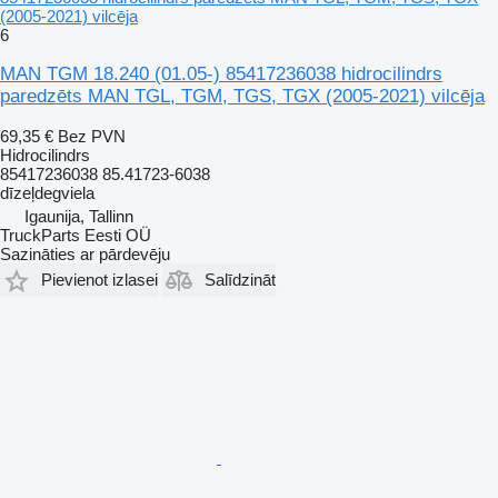
(2005-2021) vilcēja
6
MAN TGM 18.240 (01.05-) 85417236038 hidrocilindrs
paredzēts MAN TGL, TGM, TGS, TGX (2005-2021) vilcēja
69,35 €
Bez PVN
Hidrocilindrs
85417236038 85.41723-6038
dīzeļdegviela
Igaunija, Tallinn
TruckParts Eesti OÜ
Sazināties ar pārdevēju
Pievienot izlasei
Salīdzināt