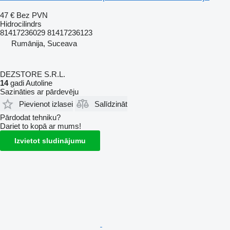
47 €
Bez PVN
Hidrocilindrs
81417236029 81417236123
Rumānija, Suceava
DEZSTORE S.R.L.
14
gadi Autoline
Sazināties ar pārdevēju
Pievienot izlasei
Salīdzināt
Pārdodat tehniku?
Dariet to kopā ar mums!
Izvietot sludinājumu