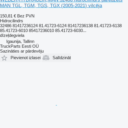
MAN TGL, TGM, TGS, TGX (2005-2021) vilcēja
150,81 €
Bez PVN
Hidrocilindrs
32486 81417236124 81.41723-6124 81417236138 81.41723-6138
85.41723-6010 85417236010 85.41723-6030...
dīzeļdegviela
Igaunija, Tallinn
TruckParts Eesti OÜ
Sazināties ar pārdevēju
Pievienot izlasei
Salīdzināt