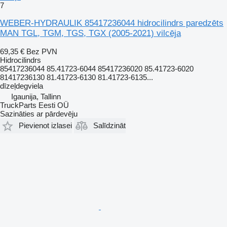
7
WEBER-HYDRAULIK 85417236044 hidrocilindrs paredzēts
MAN TGL, TGM, TGS, TGX (2005-2021) vilcēja
69,35 €
Bez PVN
Hidrocilindrs
85417236044 85.41723-6044 85417236020 85.41723-6020
81417236130 81.41723-6130 81.41723-6135...
dīzeļdegviela
Igaunija, Tallinn
TruckParts Eesti OÜ
Sazināties ar pārdevēju
Pievienot izlasei
Salīdzināt