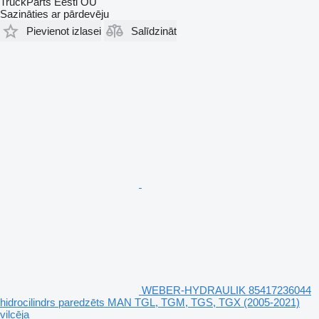
TruckParts Eesti OÜ
Sazināties ar pārdevēju
Pievienot izlasei
Salīdzināt
WEBER-HYDRAULIK 85417236044
hidrocilindrs paredzēts MAN TGL, TGM, TGS, TGX (2005-2021)
vilcēja