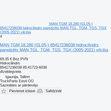
MAN TGM 18.280 (01.05-)
85417236038 hidrocilindrs paredzēts MAN TGL, TGM, TGS, TGX
(2005-2021) vilcēja
4
MAN TGM 18.280 (01.05-) 85417236038 hidrocilindrs
paredzēts MAN TGL, TGM, TGS, TGX (2005-2021) vilcēja
69,35 €
Bez PVN
Hidrocilindrs
85417236038 85.41723-6038
dīzeļdegviela
Igaunija, Tallinn
TruckParts Eesti OÜ
Sazināties ar pārdevēju
Pievienot izlasei
Salīdzināt