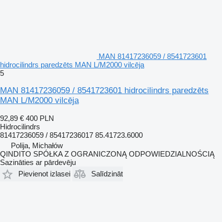
MAN 81417236059 / 8541723601
hidrocilindrs paredzēts MAN L/M2000 vilcēja
5
MAN 81417236059 / 8541723601 hidrocilindrs paredzēts
MAN L/M2000 vilcēja
92,89 €
400 PLN
Hidrocilindrs
81417236059 / 85417236017 85.41723.6000
Polija, Michałów
QINDITO SPÓŁKA Z OGRANICZONĄ ODPOWIEDZIALNOŚCIĄ
Sazināties ar pārdevēju
Pievienot izlasei
Salīdzināt