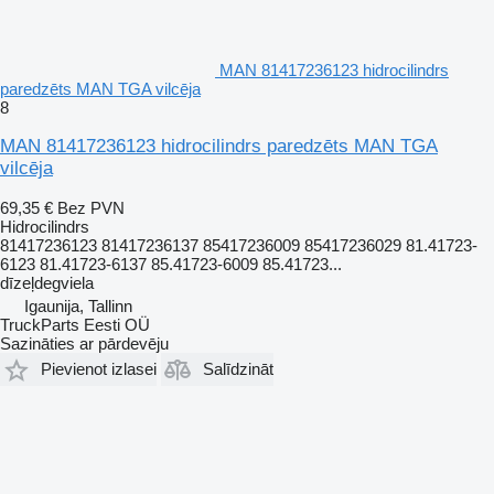
MAN 81417236123 hidrocilindrs
paredzēts MAN TGA vilcēja
8
MAN 81417236123 hidrocilindrs paredzēts MAN TGA
vilcēja
69,35 €
Bez PVN
Hidrocilindrs
81417236123 81417236137 85417236009 85417236029 81.41723-
6123 81.41723-6137 85.41723-6009 85.41723...
dīzeļdegviela
Igaunija, Tallinn
TruckParts Eesti OÜ
Sazināties ar pārdevēju
Pievienot izlasei
Salīdzināt