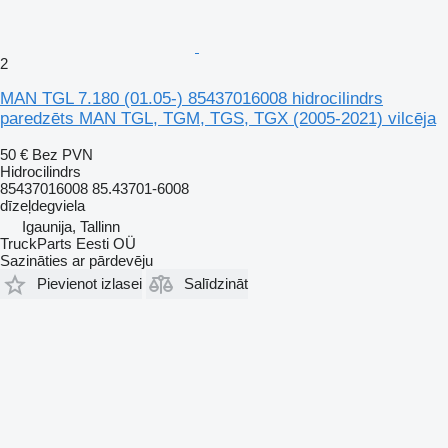
2
MAN TGL 7.180 (01.05-) 85437016008 hidrocilindrs
paredzēts MAN TGL, TGM, TGS, TGX (2005-2021) vilcēja
50 €
Bez PVN
Hidrocilindrs
85437016008 85.43701-6008
dīzeļdegviela
Igaunija, Tallinn
TruckParts Eesti OÜ
Sazināties ar pārdevēju
Pievienot izlasei
Salīdzināt