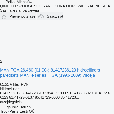
Polija, Michałów
QINDITO SPÓŁKA Z OGRANICZONĄ ODPOWIEDZIALNOŚCIĄ
Sazināties ar pārdevēju
Pievienot izlasei
Salīdzināt
2
MAN TGA 26.460 (01.00-) 81417236123 hidrocilindrs
paredzēts MAN 4-series, TGA (1993-2009) vilcēja
69,35 €
Bez PVN
Hidrocilindrs
81417236123 81417236137 85417236009 85417236029 81.41723-
6123 81.41723-6137 85.41723-6009 85.41723...
dīzeļdegviela
Igaunija, Tallinn
TruckParts Eesti OÜ