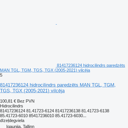
81417236124 hidrocilindrs paredzēts
MAN TGL, TGM, TGS, TGX (2005-2021) vilcēja
5
81417236124 hidrocilindrs paredzēts MAN TGL, TGM,
TGS, TGX (2005-2021) vilcēja
100,81 €
Bez PVN
Hidrocilindrs
81417236124 81.41723-6124 81417236138 81.41723-6138
85.41723-6010 85417236010 85.41723-6030...
dīzeļdegviela
Igaunija, Tallinn