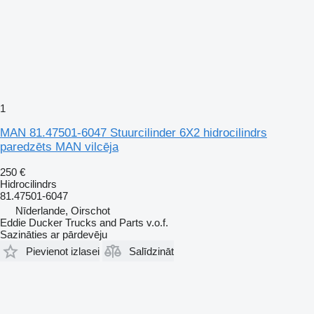
1
MAN 81.47501-6047 Stuurcilinder 6X2 hidrocilindrs
paredzēts MAN vilcēja
250 €
Hidrocilindrs
81.47501-6047
Nīderlande, Oirschot
Eddie Ducker Trucks and Parts v.o.f.
Sazināties ar pārdevēju
Pievienot izlasei
Salīdzināt