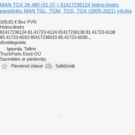
MAN TGX 26.480 (01.07-) 81417236124 hidrocilindrs
paredzēts MAN TGL, TGM, TGS, TGX (2005-2021) vilcēja
100,81 €
Bez PVN
Hidrocilindrs
81417236124 81.41723-6124 81417236138 81.41723-6138
85.41723-6010 85417236010 85.41723-6030...
dīzeļdegviela
Igaunija, Tallinn
TruckParts Eesti OÜ
Sazināties ar pārdevēju
Pievienot izlasei
Salīdzināt