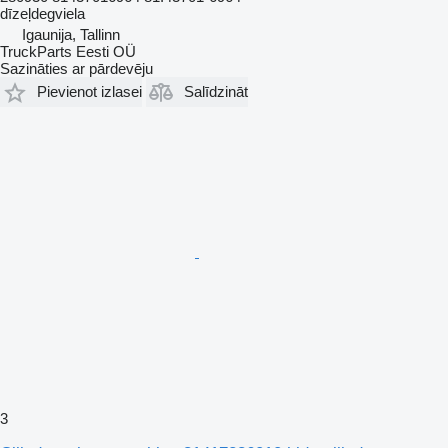
dīzeļdegviela
Igaunija, Tallinn
TruckParts Eesti OÜ
Sazināties ar pārdevēju
Pievienot izlasei
Salīdzināt
3