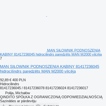
MAN SIŁOWNIK PODNOSZENIA
KABINY 81417236045 hidrocilindrs paredzēts MAN M2000 vilcēja
7
MAN SIŁOWNIK PODNOSZENIA KABINY 81417236045
hidrocilindrs paredzēts MAN M2000 vilcēja
92,89 €
400 PLN
Hidrocilindrs
81417236045 / 81417236078 81417236024 81417236017
Polija, Michałów
QINDITO SPÓŁKA Z OGRANICZONĄ ODPOWIEDZIALNOŚCIĄ
Sazināties ar pārdevēju