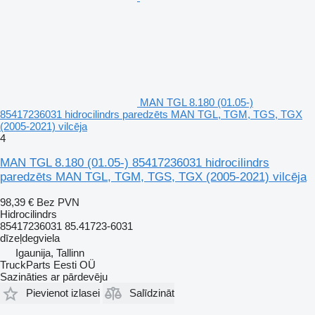
MAN TGL 8.180 (01.05-)
85417236031 hidrocilindrs paredzēts MAN TGL, TGM, TGS, TGX
(2005-2021) vilcēja
4
MAN TGL 8.180 (01.05-) 85417236031 hidrocilindrs
paredzēts MAN TGL, TGM, TGS, TGX (2005-2021) vilcēja
98,39 €
Bez PVN
Hidrocilindrs
85417236031 85.41723-6031
dīzeļdegviela
Igaunija, Tallinn
TruckParts Eesti OÜ
Sazināties ar pārdevēju
Pievienot izlasei
Salīdzināt