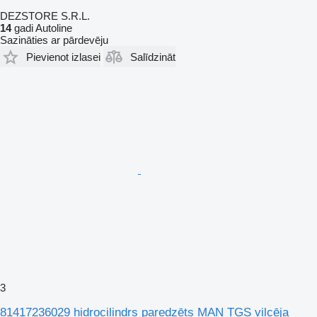
DEZSTORE S.R.L.
14
gadi Autoline
Sazināties ar pārdevēju
Pievienot izlasei
Salīdzināt
3
81417236029 hidrocilindrs paredzēts MAN TGS vilcēja