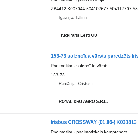
ZB4412 K007044 504102677 504117707 5
Igaunija, Tallinn
TruckParts Eesti OÜ
153-73 solenoīda vārsts paredzēts Ir
Pneimatika - solenoīda vārsts
153-73
Rumānija, Cristesti
ROYAL DRU AGRO S.R.L.
Pneimatika - pneimatiskais kompresors