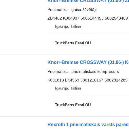
Pneimatika - gaisa žāvētājs
ZB4402 K004997 5006144453 5802543489
Igaunija, Tallinn
TruckParts Eesti OÜ
Pneimatika - pneimatiskais kompresors
K031813 LK4969 5801216167 5802814289
Igaunija, Tallinn
TruckParts Eesti OÜ
Rexroth 1 pneimatiskais vārsts pared