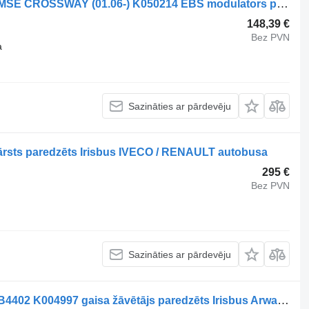
Knorr-Bremse SCANIA,KNORR-BREMSE CROSSWAY (01.06-) K050214 EBS modulators paredzēts Irisbus Arway, Crossway, Crealis, Magelys, Proway, Daily Tourys (2006-) autobusa
148,39 €
Bez PVN
a
Sazināties ar pārdevēju
rsts paredzēts Irisbus IVECO / RENAULT autobusa
295 €
Bez PVN
Sazināties ar pārdevēju
Knorr-Bremse CROSSWAY (01.06-) ZB4402 K004997 gaisa žāvētājs paredzēts Irisbus Arway, Crossway, Crealis, Magelys, Proway, Daily Tourys (2006-) autobusa