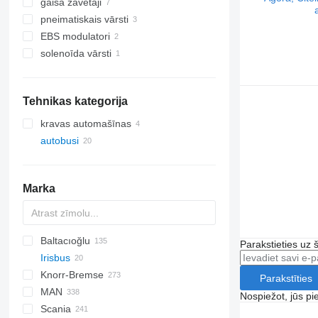
gaisa žāvētāji
pneimatiskais vārsti
EBS modulatori
solenoīda vārsti
Tehnikas kategorija
kravas automašīnas
autobusi
Marka
Baltacıoğlu
Parakstieties uz 
Irisbus
Futura
SB
Crossway
Knorr-Bremse
Eurorider
Axer
Parakstīties
MAN
Citelis
Nospiežot, jūs pi
Scania
Crossway
A-series
Actros
Cityliner