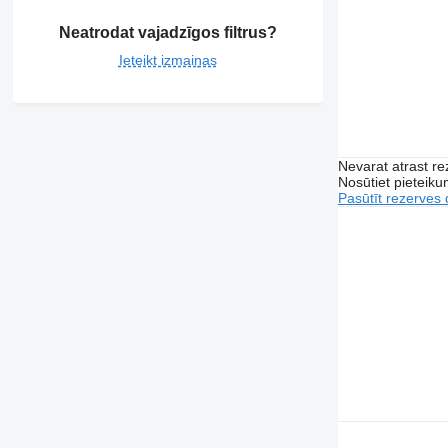
Neatrodat vajadzīgos filtrus?
Ieteikt izmaiņas
Nevarat atrast r
Nosūtiet pieteikum
Pasūtīt rezerves 