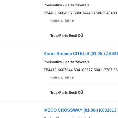
Pneimatika - gaisa žāvētājs
ZB4402 K004997 5006144453 5802543489
Igaunija, Tallinn
TruckParts Eesti OÜ
Pneimatika - gaisa žāvētājs
ZB4412 K007044 504102677 504117707 5
Igaunija, Tallinn
TruckParts Eesti OÜ