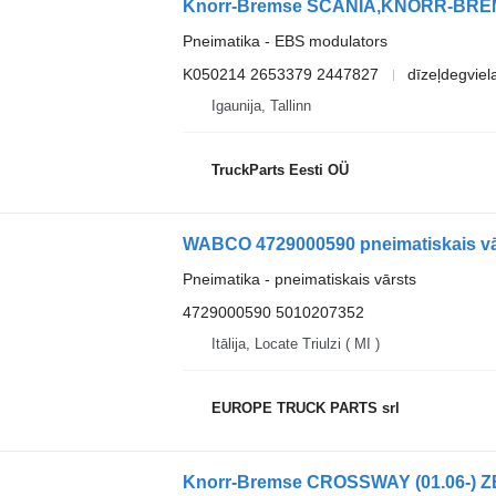
Pneimatika - EBS modulators
K050214 2653379 2447827
dīzeļdegviel
Igaunija, Tallinn
TruckParts Eesti OÜ
WABCO 4729000590 pneimatiskais vā
Pneimatika - pneimatiskais vārsts
4729000590 5010207352
Itālija, Locate Triulzi ( MI )
EUROPE TRUCK PARTS srl