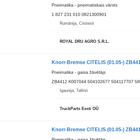
Pneimatika - pneimatiskais vārsts
1 827 231 010 0821300901
Rumānija, Cristesti
ROYAL DRU AGRO S.R.L.
Pneimatika - gaisa žāvētājs
ZB4412 K007044 504102677 504117707 5
Igaunija, Tallinn
TruckParts Eesti OÜ
Pneimatika - gaisa žāvētājs