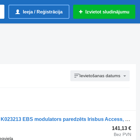
Ieeja / Reģistrācija
Izvietot sludinājumu
Ievietošanas datums
Knorr-Bremse KAROSA (01.99-12.07) K023213 EBS modulators paredzēts Irisbus Access, Evadys, Axer, Karosa, Recreo, Domino, Agora, Citelis, Eurorider (1999-) autobusa
141,13 €
Bez PVN
egviela