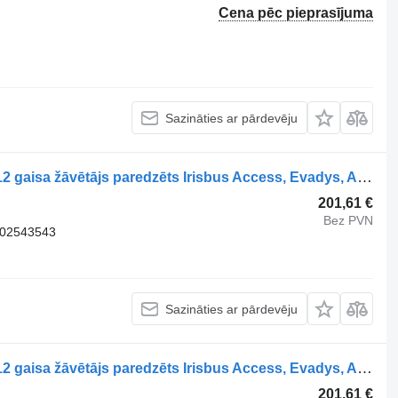
Cena pēc pieprasījuma
Sazināties ar pārdevēju
Knorr-Bremse CITELIS (01.05-) ZB4412 gaisa žāvētājs paredzēts Irisbus Access, Evadys, Axer, Karosa, Recreo, Domino, Agora, Citelis, Eurorider (1999-) autobusa
201,61 €
Bez PVN
802543543
Sazināties ar pārdevēju
Knorr-Bremse CITELIS (01.05-) ZB4412 gaisa žāvētājs paredzēts Irisbus Access, Evadys, Axer, Karosa, Recreo, Domino, Agora, Citelis, Eurorider (1999-) autobusa
201,61 €