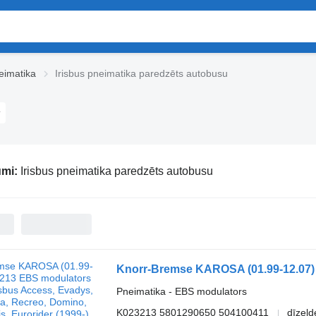
eimatika
Irisbus pneimatika paredzēts autobusu
umi:
Irisbus pneimatika paredzēts autobusu
Pneimatika - EBS modulators
K023213 5801290650 504100411
dīzeļd