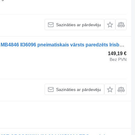
Sazināties ar pārdevēju
Knorr-Bremse KAROSA (01.99-12.07) MB4846 II36096 pneimatiskais vārsts paredzēts Irisbus Access, Evadys, Axer, Karosa, Recreo, Domino, Agora, Citelis, Eurorider (1999-) autobusa
149,19 €
Bez PVN
Sazināties ar pārdevēju