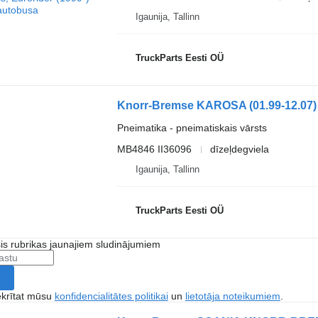
Igaunija, Tallinn
TruckParts Eesti OÜ
Pneimatika - pneimatiskais vārsts
MB4846 II36096
dīzeļdegviela
Igaunija, Tallinn
TruckParts Eesti OÜ
šis rubrikas jaunajiem sludinājumiem
ekrītat mūsu
konfidencialitātes politikai
un
lietotāja noteikumiem
.