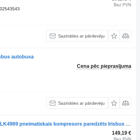
Bez PVN
802543543
Sazināties ar pārdevēju
isbus autobusa
Cena pēc pieprasījuma
Sazināties ar pārdevēju
Irisbus CROSSWAY (01.06-) K031813 LK4969 pneimatiskais kompresors paredzēts Irisbus Arway, Crossway, Crealis, Magelys, Proway, Daily Tourys (2006-) autobusa
149,19 €
Bez PVN