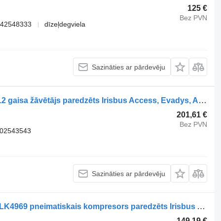
125 €
Bez PVN
 42548333
dīzeļdegviela
Sazināties ar pārdevēju
Knorr-Bremse CITELIS (01.05-) ZB4412 gaisa žāvētājs paredzēts Irisbus Access, Evadys, Axer, Karosa, Recreo, Domino, Agora, Citelis, Eurorider (1999-) autobusa
201,61 €
Bez PVN
802543543
Sazināties ar pārdevēju
IVECO CROSSWAY (01.06-) K031813 LK4969 pneimatiskais kompresors paredzēts Irisbus Arway, Crossway, Crealis, Magelys, Proway, Daily Tourys (2006-) autobusa
149,19 €