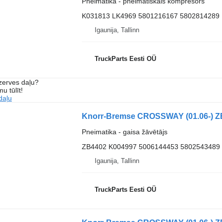
Pneimatika - pneimatiskais kompresors
K031813 LK4969 5801216167 5802814289
Igaunija, Tallinn
TruckParts Eesti OÜ
ezerves daļu?
u tūlīt!
daļu
Pneimatika - gaisa žāvētājs
ZB4402 K004997 5006144453 5802543489
Igaunija, Tallinn
TruckParts Eesti OÜ