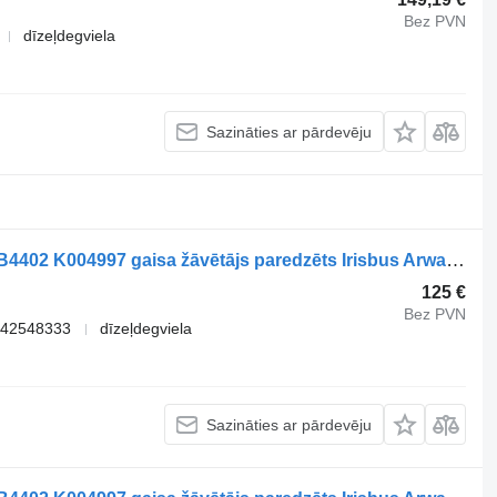
Bez PVN
dīzeļdegviela
Sazināties ar pārdevēju
Knorr-Bremse CROSSWAY (01.06-) ZB4402 K004997 gaisa žāvētājs paredzēts Irisbus Arway, Crossway, Crealis, Magelys, Proway, Daily Tourys (2006-) autobusa
125 €
Bez PVN
 42548333
dīzeļdegviela
Sazināties ar pārdevēju