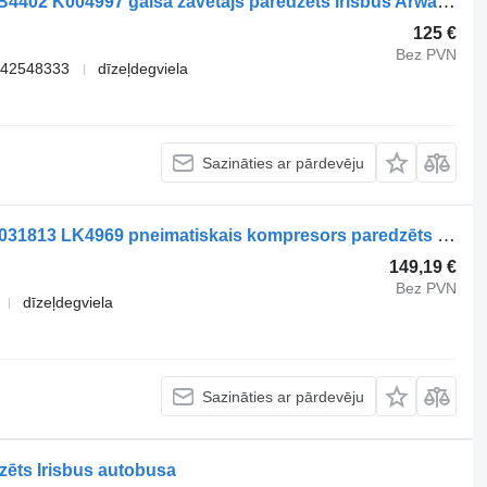
Knorr-Bremse CROSSWAY (01.06-) ZB4402 K004997 gaisa žāvētājs paredzēts Irisbus Arway, Crossway, Crealis, Magelys, Proway, Daily Tourys (2006-) autobusa
125 €
Bez PVN
 42548333
dīzeļdegviela
Sazināties ar pārdevēju
Knorr-Bremse CROSSWAY (01.06-) K031813 LK4969 pneimatiskais kompresors paredzēts Irisbus Arway, Crossway, Crealis, Magelys, Proway, Daily Tourys (2006-) autobusa
149,19 €
Bez PVN
dīzeļdegviela
Sazināties ar pārdevēju
zēts Irisbus autobusa