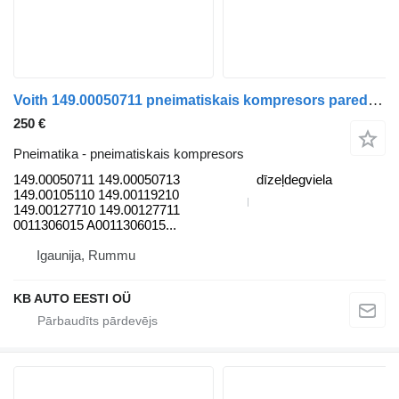
Voith 149.00050711 pneimatiskais kompresors paredzēts Mercedes-Benz Actros MP4 Antos Arocs (2012-) kravas automašīnas
250 €
Pneimatika - pneimatiskais kompresors
149.00050711 149.00050713
dīzeļdegviela
149.00105110 149.00119210
149.00127710 149.00127711
0011306015 A0011306015...
Igaunija, Rummu
KB AUTO EESTI OÜ