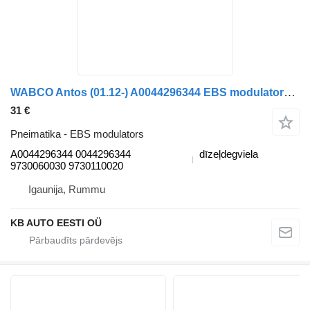
WABCO Antos (01.12-) A0044296344 EBS modulators paredzēts Mercedes-Benz Actros MP4 Antos Arocs (2012-) kravas automašīnas
31 €
Pneimatika - EBS modulators
A0044296344 0044296344
dīzeļdegviela
9730060030 9730110020
Igaunija, Rummu
KB AUTO EESTI OÜ