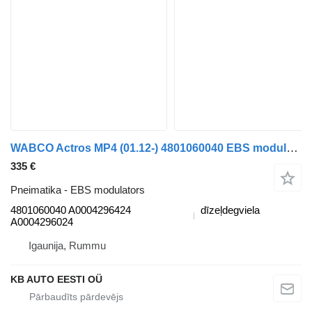
WABCO Actros MP4 (01.12-) 4801060040 EBS modulators paredzēts Mercedes-Benz Actros MP4 Antos Arocs (2012-) kravas automašīnas
335 €
Pneimatika - EBS modulators
4801060040 A0004296424
dīzeļdegviela
A0004296024
Igaunija, Rummu
KB AUTO EESTI OÜ