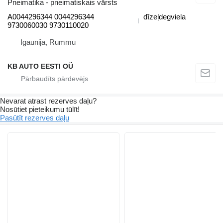
Pneimatika - pneimatiskais vārsts
A0044296344 0044296344
dīzeļdegviela
9730060030 9730110020
Igaunija, Rummu
KB AUTO EESTI OÜ
Nevarat atrast rezerves daļu?
Nosūtiet pieteikumu tūlīt!
Pasūtīt rezerves daļu