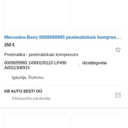
Mercedes-Benz 0009099965 pneimatiskais kompresors paredzēts Mercedes-Benz Actros MP4 Antos Arocs (2012-) kravas automašīnas
250 €
Pneimatika - pneimatiskais kompresors
0009099965 14900105110 LP490
dīzeļdegviela
A0011308915
Igaunija, Rummu
KB AUTO EESTI OÜ