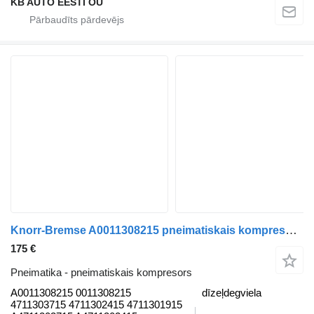
KB AUTO EESTI OÜ
Knorr-Bremse A0011308215 pneimatiskais kompresors paredzēts Mercedes-Benz Actros MP4 Antos Arocs (2012-) kravas automašīnas
175 €
Pneimatika - pneimatiskais kompresors
A0011308215 0011308215
dīzeļdegviela
4711303715 4711302415 4711301915