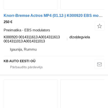
Knorr-Bremse Actros MP4 (01.12-) K000920 EBS modulators paredzēts Mercedes-Benz Actros MP4 Antos Arocs (2012-) kravas automašīnas
250 €
Pneimatika - EBS modulators
K000920 0014311613 A0014311613
dīzeļdegviela
0014311013 A0014311013
Igaunija, Rummu
KB AUTO EESTI OÜ