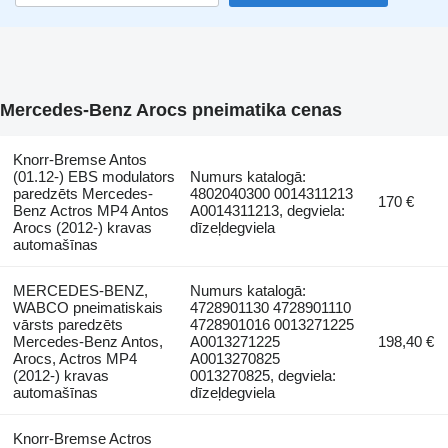
Mercedes-Benz Arocs pneimatika cenas
Knorr-Bremse Antos
(01.12-) EBS modulators
Numurs katalogā:
paredzēts Mercedes-
4802040300 0014311213
170 €
Benz Actros MP4 Antos
A0014311213, degviela:
Arocs (2012-) kravas
dīzeļdegviela
automašīnas
MERCEDES-BENZ,
Numurs katalogā:
WABCO pneimatiskais
4728901130 4728901110
vārsts paredzēts
4728901016 0013271225
Mercedes-Benz Antos,
A0013271225
198,40 €
Arocs, Actros MP4
A0013270825
(2012-) kravas
0013270825, degviela:
automašīnas
dīzeļdegviela
Knorr-Bremse Actros