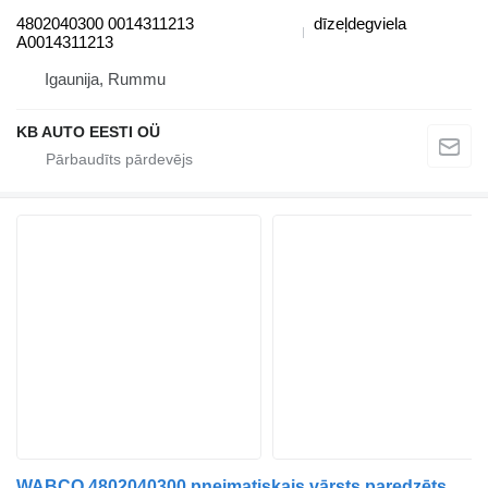
4802040300 0014311213
dīzeļdegviela
A0014311213
Igaunija, Rummu
KB AUTO EESTI OÜ
WABCO 4802040300 pneimatiskais vārsts paredzēts Mercedes-Benz Actros MP4 Antos Arocs (2012-) kravas automašīnas