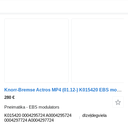
Knorr-Bremse Actros MP4 (01.12-) K015420 EBS modulators paredzēts Mercedes-Benz Actros MP4 Antos Arocs (2012-) kravas automašīnas
280 €
Pneimatika - EBS modulators
K015420 0004295724 A0004295724
dīzeļdegviela
0004297724 A0004297724