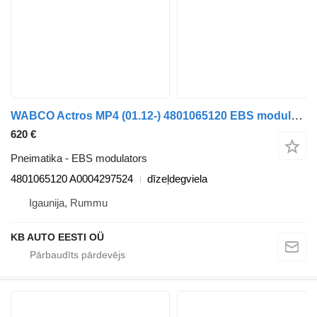
WABCO Actros MP4 (01.12-) 4801065120 EBS modulators paredzēts Mercedes-Benz Actros MP4 Antos Arocs (2012-) kravas automašīnas
620 €
Pneimatika - EBS modulators
4801065120 A0004297524
dīzeļdegviela
Igaunija, Rummu
KB AUTO EESTI OÜ