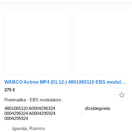
WABCO Actros MP4 (01.12-) 4801065110 EBS modulators paredzēts Mercedes-Benz Actros MP4 Antos Arocs (2012-) kravas automašīnas
275 €
Pneimatika - EBS modulators
4801065110 A0004296324
dīzeļdegviela
0004296324 A0004295924
0004295924
Igaunija, Rummu