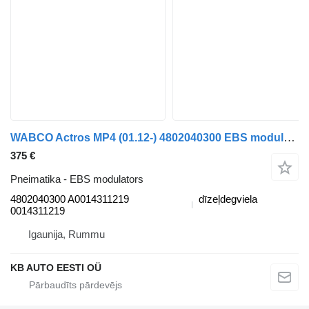
WABCO Actros MP4 (01.12-) 4802040300 EBS modulators paredzēts Mercedes-Benz Actros MP4 Antos Arocs (2012) kravas automašīnas
375 €
Pneimatika - EBS modulators
4802040300 A0014311219
dīzeļdegviela
0014311219
Igaunija, Rummu
KB AUTO EESTI OÜ