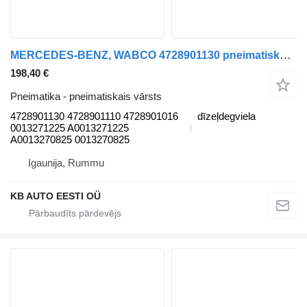
MERCEDES-BENZ, WABCO 4728901130 pneimatiskais vārsts paredzēts Mercedes-Benz Antos, Arocs, Actros MP4 (2012-) kravas automašīnas
198,40 €
Pneimatika - pneimatiskais vārsts
4728901130 4728901110 4728901016
dīzeļdegviela
0013271225 A0013271225
A0013270825 0013270825
Igaunija, Rummu
KB AUTO EESTI OÜ