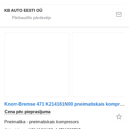
KB AUTO EESTI OÜ
Knorr-Bremse 471 K214161N00 pneimatiskais kompresors paredzēts Mercedes-Benz AROCS, ACTROS kravas automašīnas
Cena pēc pieprasījuma
Pneimatika - pneimatiskais kompresors