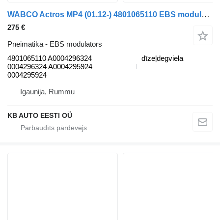
WABCO Actros MP4 (01.12-) 4801065110 EBS modulators paredzēts Mercedes-Benz Actros MP4 Antos Arocs (2012-) kravas automašīnas
275 €
Pneimatika - EBS modulators
4801065110 A0004296324
dīzeļdegviela
0004296324 A0004295924
0004295924
Igaunija, Rummu
KB AUTO EESTI OÜ