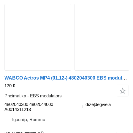
WABCO Actros MP4 (01.12-) 4802040300 EBS modulators paredzēts Mercedes-Benz Actros MP4 Antos Arocs (2012-) kravas automašīnas
170 €
Pneimatika - EBS modulators
4802040300 4802044000
dīzeļdegviela
A0014311213
Igaunija, Rummu