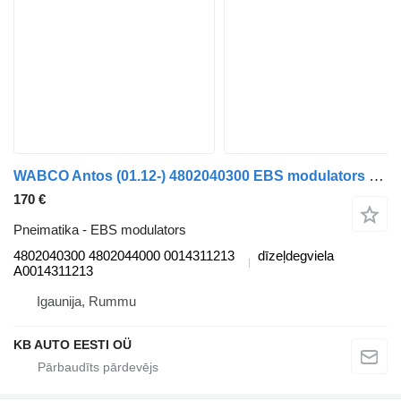
WABCO Antos (01.12-) 4802040300 EBS modulators paredzēts Mercedes-Benz Actros MP4 Antos Arocs (2012-) kravas automašīnas
170 €
Pneimatika - EBS modulators
4802040300 4802044000 0014311213
dīzeļdegviela
A0014311213
Igaunija, Rummu
KB AUTO EESTI OÜ