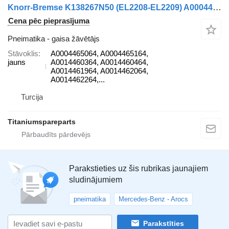
Knorr-Bremse K138267N50 (EL2208-EL2209) A0004465064 gaisa žāvētājs paredzēts Mercedes-Benz AROCS, ACTROS kravas automašīnas
Cena pēc pieprasījuma
Pneimatika - gaisa žāvētājs
Stāvoklis
A0004465064, A0004465164,
jauns
A0014460364, A0014460464,
A0014461964, A0014462064,
A0014462264,...
Turcija
Titaniumspareparts
Parakstieties uz šis rubrikas jaunajiem
sludinājumiem
pneimatika
Mercedes-Benz - Arocs
Parakstīties