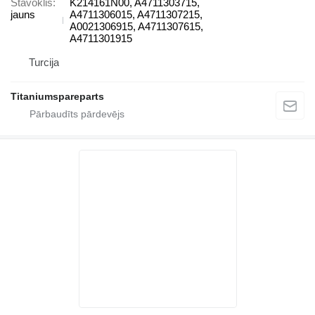
Stāvoklis
K214161N00, A4711303715,
jauns
A4711306015, A4711307215,
A0021306915, A4711307615,
A4711301915
Turcija
Titaniumspareparts