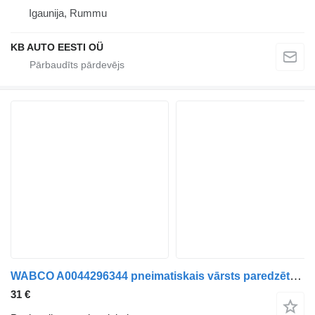
Igaunija, Rummu
KB AUTO EESTI OÜ
WABCO A0044296344 pneimatiskais vārsts paredzēts Mercedes-Benz Actros MP4 Antos Arocs (2012-) kravas automašīnas
31 €