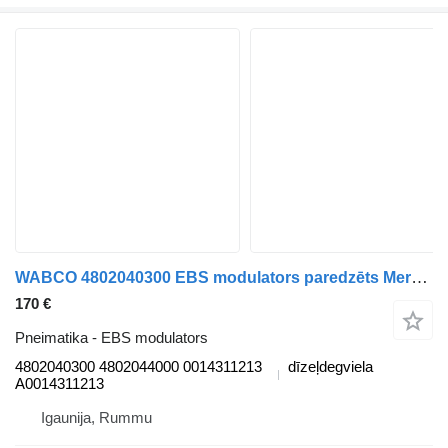
WABCO 4802040300 EBS modulators paredzēts Mercedes-Benz Antos, Arocs, Actros MP4 (2012-) kravas automašīnas
170 €
Pneimatika - EBS modulators
4802040300 4802044000 0014311213
dīzeļdegviela
A0014311213
Igaunija, Rummu