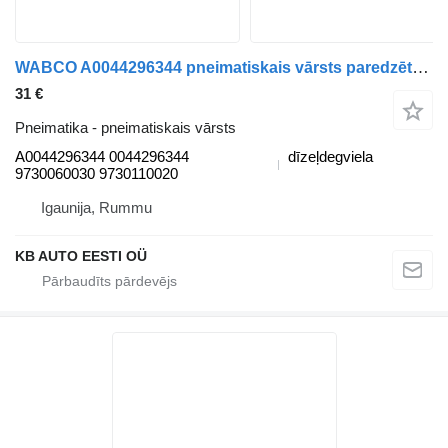
WABCO A0044296344 pneimatiskais vārsts paredzēts Mercedes-Benz Actros MP4 Antos Arocs (2012-) kravas automašīnas
31 €
Pneimatika - pneimatiskais vārsts
A0044296344 0044296344
dīzeļdegviela
9730060030 9730110020
Igaunija, Rummu
KB AUTO EESTI OÜ