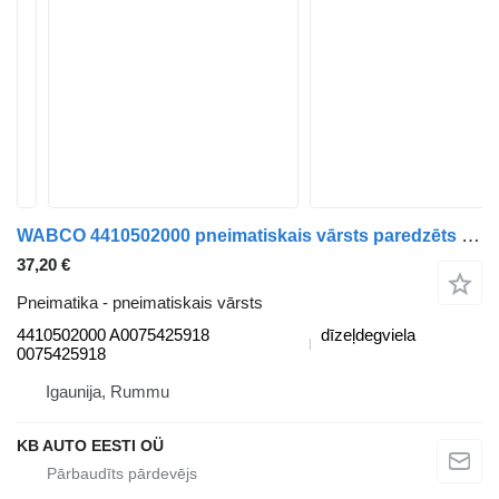
WABCO 4410502000 pneimatiskais vārsts paredzēts Mercedes-Benz Antos, Arocs, Actros MP4 (2012-) kravas automašīnas
37,20 €
Pneimatika - pneimatiskais vārsts
4410502000 A0075425918
dīzeļdegviela
0075425918
Igaunija, Rummu
KB AUTO EESTI OÜ