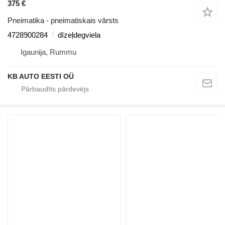
375 €
Pneimatika - pneimatiskais vārsts
4728900284
dīzeļdegviela
Igaunija, Rummu
KB AUTO EESTI OÜ