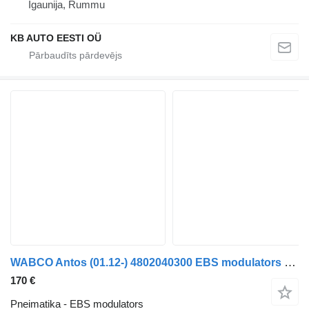
Igaunija, Rummu
KB AUTO EESTI OÜ
WABCO Antos (01.12-) 4802040300 EBS modulators paredzēts Mercedes-Benz Actros MP4 Antos Arocs (2012-) kravas automašīnas
170 €
Pneimatika - EBS modulators