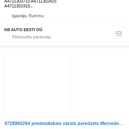
A4711303715 A4711302415
A4711301915...
Igaunija, Rummu
KB AUTO EESTI OÜ
4728900284 pneimatiskais vārsts paredzēts Mercedes-Benz Actros MP4 Antos Arocs (2012-) kravas automašīnas