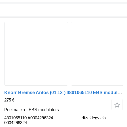
Knorr-Bremse Antos (01.12-) 4801065110 EBS modulators paredzēts Mercedes-Benz Actros MP4 Antos Arocs (2012-) kravas automašīnas
275 €
Pneimatika - EBS modulators
4801065110 A0004296324
dīzeļdegviela
0004296324