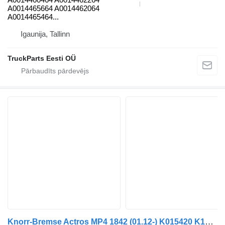
A0014465664 A0014462064
A0014465464...
Igaunija, Tallinn
TruckParts Eesti OÜ
Knorr-Bremse Actros MP4 1842 (01.12-) K015420 K102408 EBS modulators paredzēts Mercedes-Benz Actros MP4 Antos Arocs (2012-) vilcēja