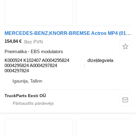
MERCEDES-BENZ,KNORR-BREMSE Actros MP4 (01.12-) K000924 K102407 EBS modulators paredzēts Mercedes-Benz Actros MP4 Antos Arocs (2012-) vilcēja
154,84 €
Bez PVN
Pneimatika - EBS modulators
K000924 K102407 A0004295824
dīzeļdegviela
0004295824 A0004297824
0004297824
Igaunija, Tallinn
TruckParts Eesti OÜ