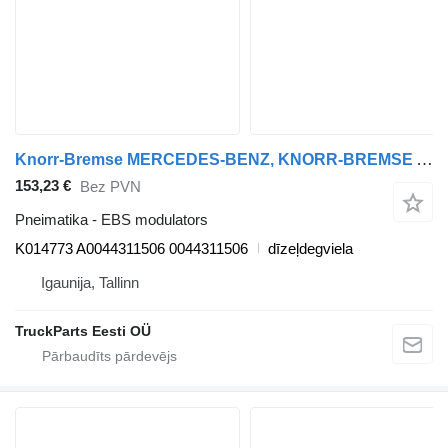
Knorr-Bremse MERCEDES-BENZ, KNORR-BREMSE Actros MP4 1845 (01.12-) K014773 EBS modulators paredzēts Mercedes-Benz Actros MP4 Antos Arocs (2012-) vilcēja
153,23 €
Bez PVN
Pneimatika - EBS modulators
K014773 A0044311506 0044311506
dīzeļdegviela
Igaunija, Tallinn
TruckParts Eesti OÜ