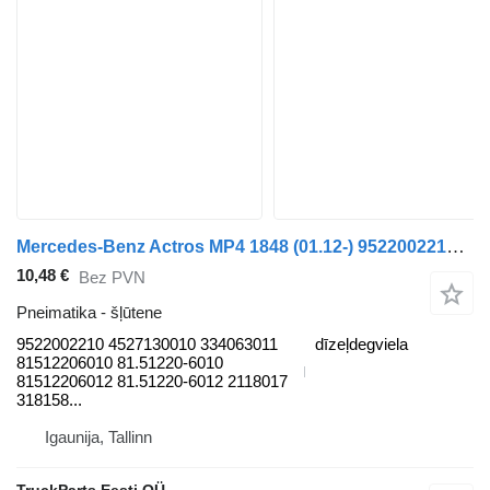
Mercedes-Benz Actros MP4 1848 (01.12-) 9522002210 šļūtene paredzēts Mercedes-Benz Actros MP4 Antos Arocs (2012-) vilcēja
10,48 €
Bez PVN
Pneimatika - šļūtene
9522002210 4527130010 334063011
dīzeļdegviela
81512206010 81.51220-6010
81512206012 81.51220-6012 2118017
318158...
Igaunija, Tallinn