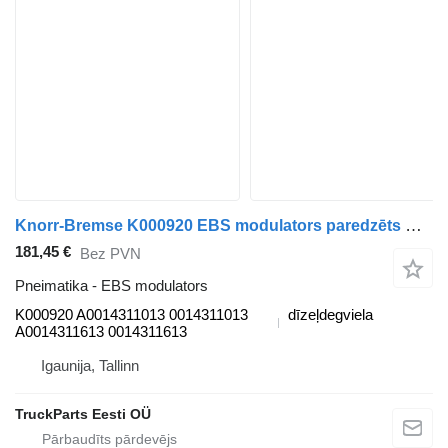
Knorr-Bremse K000920 EBS modulators paredzēts Mercedes-Benz Actros MP4 Antos Arocs (2012-) vilcēja
181,45 €
Bez PVN
Pneimatika - EBS modulators
K000920 A0014311013 0014311013
dīzeļdegviela
A0014311613 0014311613
Igaunija, Tallinn
TruckParts Eesti OÜ