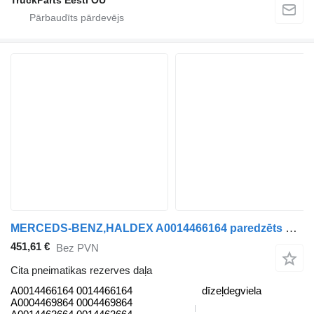
TruckParts Eesti OÜ
MERCEDS-BENZ,HALDEX A0014466164 paredzēts Mercedes-Benz Antos, Arocs, Actros MP4 (2012-) vilcēja
451,61 €
Bez PVN
Cita pneimatikas rezerves daļa
A0014466164 0014466164
dīzeļdegviela
A0004469864 0004469864