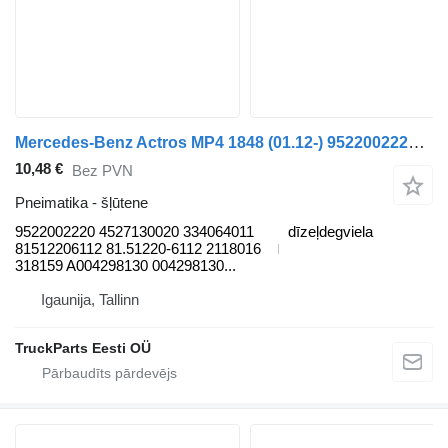
Mercedes-Benz Actros MP4 1848 (01.12-) 9522002220 šļūtene paredzēts Mercedes-Benz Actros MP4 Antos Arocs (2012-) vilcēja
10,48 €
Bez PVN
Pneimatika - šļūtene
9522002220 4527130020 334064011
dīzeļdegviela
81512206112 81.51220-6112 2118016
318159 A004298130 004298130...
Igaunija, Tallinn
TruckParts Eesti OÜ