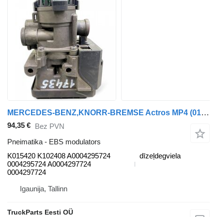
MERCEDES-BENZ,KNORR-BREMSE Actros MP4 (01.12-) K015420 K102408 EBS modulators paredzēts Mercedes-Benz Actros MP4 Antos Arocs (2012-) vilcēja
94,35 €
Bez PVN
Pneimatika - EBS modulators
K015420 K102408 A0004295724
dīzeļdegviela
0004295724 A0004297724
0004297724
Igaunija, Tallinn
TruckParts Eesti OÜ