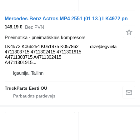
Mercedes-Benz Actros MP4 2551 (01.13-) LK4972 pneimatiskais kompresors paredzēts Mercedes-Benz Actros MP4 Antos Arocs (2012-) vilcēja
149,19 €
Bez PVN
Pneimatika - pneimatiskais kompresors
LK4972 K066254 K051975 K057862
dīzeļdegviela
4711303715 4711302415 4711301915
A4711303715 A4711302415
A4711301915...
Igaunija, Tallinn
TruckParts Eesti OÜ