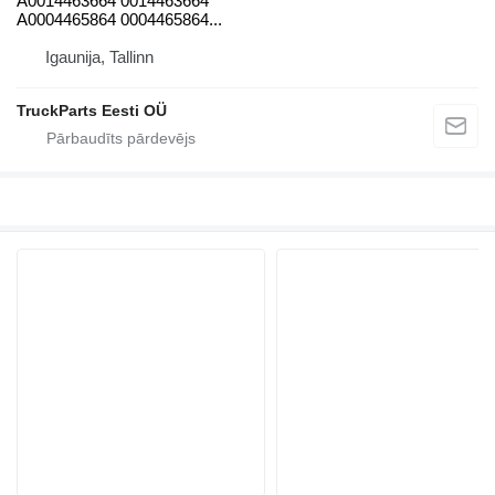
A0014463664 0014463664
A0004465864 0004465864...
Igaunija, Tallinn
TruckParts Eesti OÜ