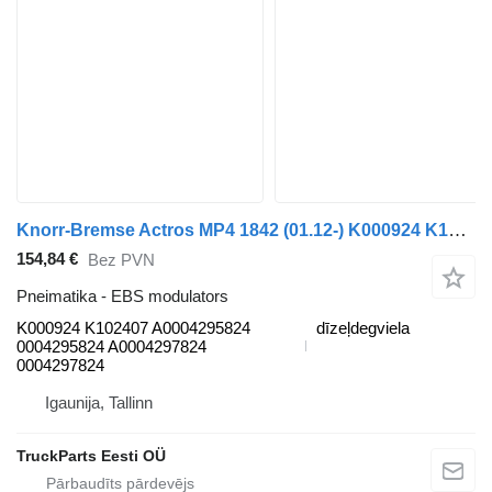
Knorr-Bremse Actros MP4 1842 (01.12-) K000924 K102407 EBS modulators paredzēts Mercedes-Benz Actros MP4 Antos Arocs (2012-) vilcēja
154,84 €
Bez PVN
Pneimatika - EBS modulators
K000924 K102407 A0004295824
dīzeļdegviela
0004295824 A0004297824
0004297824
Igaunija, Tallinn
TruckParts Eesti OÜ