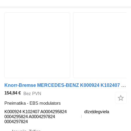
Knorr-Bremse MERCEDES-BENZ K000924 K102407 EBS modulators paredzēts Mercedes-Benz Actros MP4 Antos Arocs (2012-) vilcēja
154,84 €
Bez PVN
Pneimatika - EBS modulators
K000924 K102407 A0004295824
dīzeļdegviela
0004295824 A0004297824
0004297824