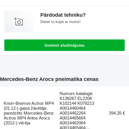
Pārdodat tehniku?
Dariet to kopā ar mums!
Izvietot sludinājumu
Mercedes-Benz Arocs pneimatika cenas
Numurs katalogā:
K138267 EL2208
Knorr-Bremse Actros MP4
K102144 K078213
(01.12-) gaisa žāvētājs
A0014460464
paredzēts Mercedes-Benz
A0014462264
394,35 €
Actros MP4 Antos Arocs
A0014465664
(2012-) vilcēja
A0014462064
A0014465464...,