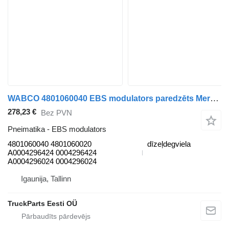
WABCO 4801060040 EBS modulators paredzēts Mercedes-Benz Actros MP4 Antos Arocs (2012-) vilcēja
278,23 €
Bez PVN
Pneimatika - EBS modulators
4801060040 4801060020
dīzeļdegviela
A0004296424 0004296424
A0004296024 0004296024
Igaunija, Tallinn
TruckParts Eesti OÜ