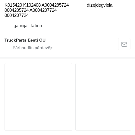
K015420 K102408 A0004295724
dīzeļdegviela
0004295724 A0004297724
0004297724
Igaunija, Tallinn
TruckParts Eesti OÜ