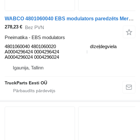
WABCO 4801060040 EBS modulators paredzēts Mercedes-Benz Antos, Arocs, Actros MP4 (2012-) vilcēja
278,23 €
Bez PVN
Pneimatika - EBS modulators
4801060040 4801060020
dīzeļdegviela
A0004296424 0004296424
A0004296024 0004296024
Igaunija, Tallinn
TruckParts Eesti OÜ