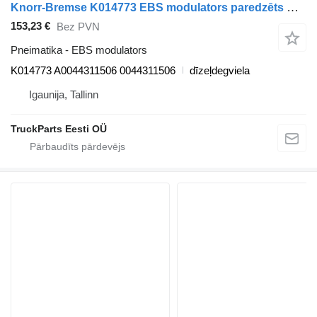
Knorr-Bremse K014773 EBS modulators paredzēts Mercedes-Benz Actros MP4 Antos Arocs (2012-) vilcēja
153,23 €
Bez PVN
Pneimatika - EBS modulators
K014773 A0044311506 0044311506
dīzeļdegviela
Igaunija, Tallinn
TruckParts Eesti OÜ