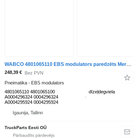
WABCO 4801065110 EBS modulators paredzēts Mercedes-Benz Antos, Arocs, Actros MP4 (2012-) vilcēja
248,39 €
Bez PVN
Pneimatika - EBS modulators
4801065110 4801065100
dīzeļdegviela
A0004296324 0004296324
A0004295924 0004295924
Igaunija, Tallinn
TruckParts Eesti OÜ