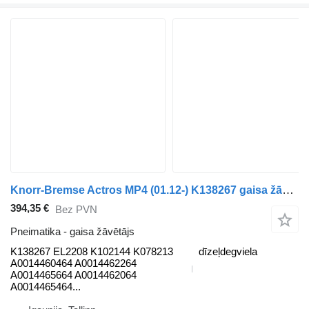
Knorr-Bremse Actros MP4 (01.12-) K138267 gaisa žāvētājs paredzēts Mercedes-Benz Actros MP4 Antos Arocs (2012-) vilcēja
394,35 €
Bez PVN
Pneimatika - gaisa žāvētājs
K138267 EL2208 K102144 K078213
dīzeļdegviela
A0014460464 A0014462264
A0014465664 A0014462064
A0014465464...