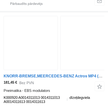
KNORR-BREMSE,MEERCEDES-BENZ Actros MP4 (01.12-) K000920 EBS modulators paredzēts Mercedes-Benz Actros MP4 Antos Arocs (2012-) vilcēja
181,45 €
Bez PVN
Pneimatika - EBS modulators
K000920 A0014311013 0014311013
dīzeļdegviela
A0014311613 0014311613