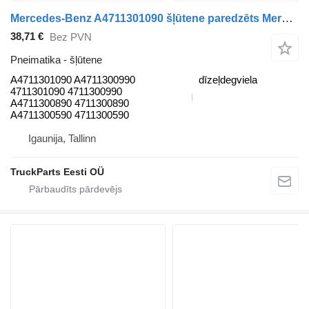
Mercedes-Benz A4711301090 šļūtene paredzēts Mercedes-Benz Antos, Arocs, Actros MP4 (2012-) vilcēja
38,71 €
Bez PVN
Pneimatika - šļūtene
A4711301090 A4711300990
dīzeļdegviela
4711301090 4711300990
A4711300890 4711300890
A4711300590 4711300590
Igaunija, Tallinn
TruckParts Eesti OÜ