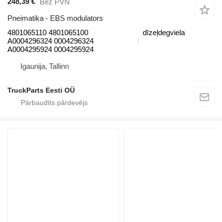
248,39 €
Bez PVN
Pneimatika - EBS modulators
4801065110 4801065100
dīzeļdegviela
A0004296324 0004296324
A0004295924 0004295924
Igaunija, Tallinn
TruckParts Eesti OÜ