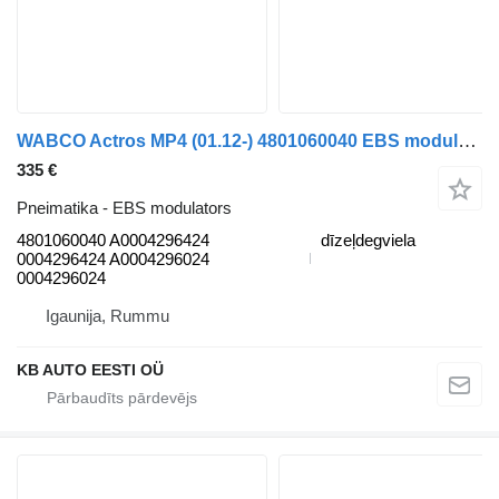
WABCO Actros MP4 (01.12-) 4801060040 EBS modulators paredzēts Mercedes-Benz Actros MP4 Antos Arocs (2012-) vilcēja
335 €
Pneimatika - EBS modulators
4801060040 A0004296424
dīzeļdegviela
0004296424 A0004296024
0004296024
Igaunija, Rummu
KB AUTO EESTI OÜ