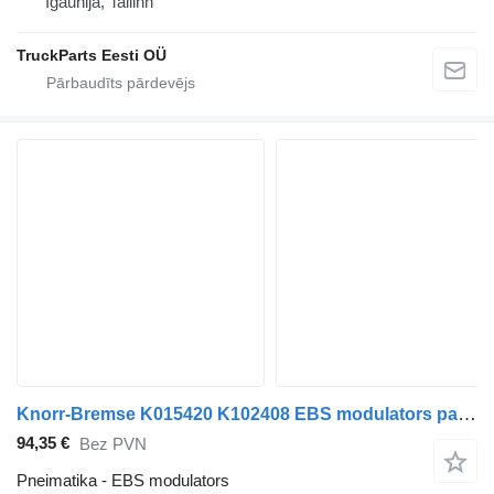
Igaunija, Tallinn
TruckParts Eesti OÜ
Knorr-Bremse K015420 K102408 EBS modulators paredzēts Mercedes-Benz Actros MP4 Antos Arocs (2012-) vilcēja
94,35 €
Bez PVN
Pneimatika - EBS modulators