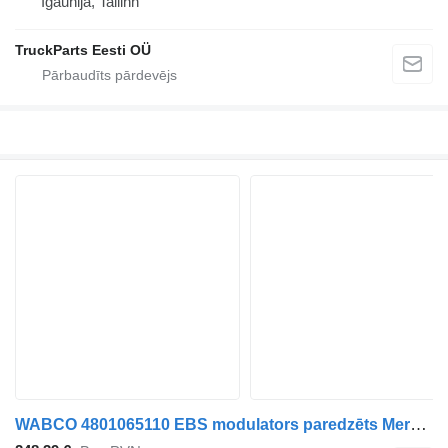
Igaunija, Tallinn
TruckParts Eesti OÜ
WABCO 4801065110 EBS modulators paredzēts Mercedes-Benz Antos, Arocs, Actros MP4 (2012-) vilcēja