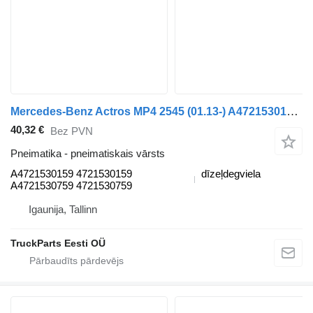
Mercedes-Benz Actros MP4 2545 (01.13-) A4721530159 pneimatiskais vārsts paredzēts Mercedes-Benz Actros MP4 Antos Arocs (2012-) vilcēja
40,32 €
Bez PVN
Pneimatika - pneimatiskais vārsts
A4721530159 4721530159
dīzeļdegviela
A4721530759 4721530759
Igaunija, Tallinn
TruckParts Eesti OÜ