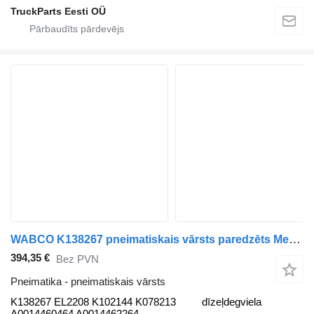
TruckParts Eesti OÜ
WABCO K138267 pneimatiskais vārsts paredzēts Mercedes-Benz Actros MP4 Antos Arocs (2012-) vilcēja
394,35 €
Bez PVN
Pneimatika - pneimatiskais vārsts
K138267 EL2208 K102144 K078213
dīzeļdegviela
A0014460464 A0014462264