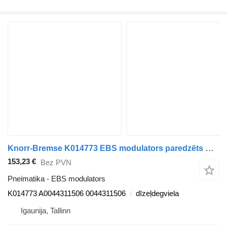
Knorr-Bremse K014773 EBS modulators paredzēts Mercedes-Benz Actros MP4 Antos Arocs (2012-) vilcēja
153,23 €
Bez PVN
Pneimatika - EBS modulators
K014773 A0044311506 0044311506
dīzeļdegviela
Igaunija, Tallinn