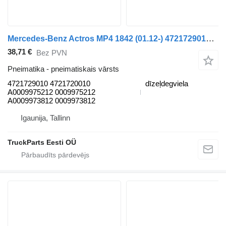
Mercedes-Benz Actros MP4 1842 (01.12-) 4721729010 pneimatiskais vārsts paredzēts Mercedes-Benz Actros MP4 Antos Arocs (2012-) vilcēja
38,71 €
Bez PVN
Pneimatika - pneimatiskais vārsts
4721729010 4721720010
dīzeļdegviela
A0009975212 0009975212
A0009973812 0009973812
Igaunija, Tallinn
TruckParts Eesti OÜ