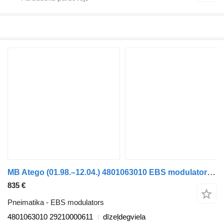
MB Atego (01.98.–12.04.) 4801063010 EBS modulators paredzēts Mercedes-Benz Atego, Atego 2, Atego 3 (1996-) kravas automašīnas
835 €
Pneimatika - EBS modulators
4801063010 29210000611
dīzeļdegviela