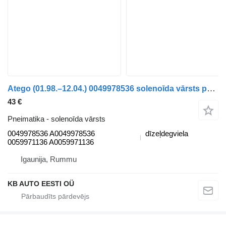
Atego (01.98.–12.04.) 0049978536 solenoīda vārsts paredzēts Mercedes-Benz Atego, Atego 2, Atego 3 (1996-) kravas automašīnas
43 €
Pneimatika - solenoīda vārsts
0049978536 A0049978536
dīzeļdegviela
0059971136 A0059971136
Igaunija, Rummu
KB AUTO EESTI OÜ