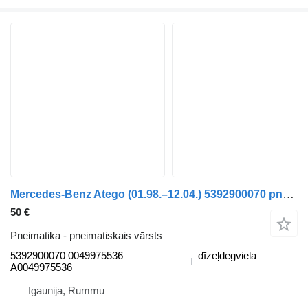
Mercedes-Benz Atego (01.98.–12.04.) 5392900070 pneimatiskais vārsts paredzēts Mercedes-Benz Atego, Atego 2, Atego 3 (1996-) kravas automašīnas
50 €
Pneimatika - pneimatiskais vārsts
5392900070 0049975536
dīzeļdegviela
A0049975536
Igaunija, Rummu