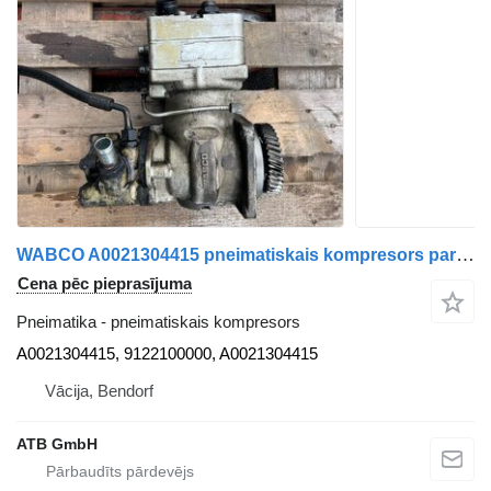
WABCO A0021304415 pneimatiskais kompresors paredzēts Mercedes-Benz Atego kravas automašīnas
Cena pēc pieprasījuma
Pneimatika - pneimatiskais kompresors
A0021304415, 9122100000, A0021304415
Vācija, Bendorf
ATB GmbH