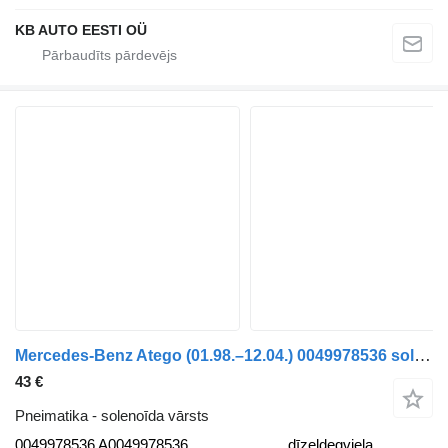
KB AUTO EESTI OÜ
Mercedes-Benz Atego (01.98.–12.04.) 0049978536 solenoīda vārsts paredzēts Mercedes-Benz Atego, Atego 2, Atego 3 (1996-) kravas automašīnas
43 €
Pneimatika - solenoīda vārsts
0049978536 A0049978536
dīzeļdegviela