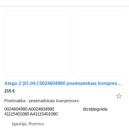
Atego 2 (01.04-) 0024604980 pneimatiskais kompresors paredzēts Mercedes-Benz Atego, Atego 2, Atego 3 (1996-) kravas automašīnas
215 €
Pneimatika - pneimatiskais kompresors
0024604980 A0024604980
dīzeļdegviela
41115401080 A41115401080
Igaunija, Rummu