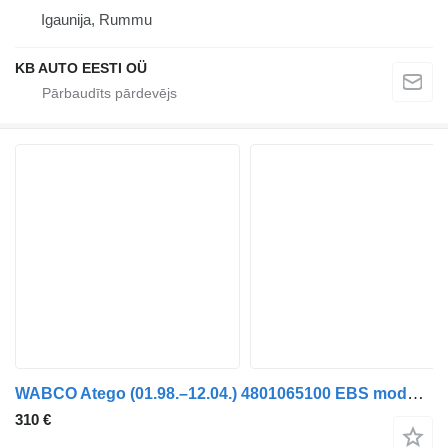
Igaunija, Rummu
KB AUTO EESTI OÜ
WABCO Atego (01.98.–12.04.) 4801065100 EBS modulators paredzēts Mercedes-Benz Atego, Atego 2, Atego 3 (1996-) kravas automašīnas
310 €