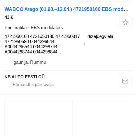
WABCO Atego (01.98.–12.04.) 4721950160 EBS modulators paredzēts Mercedes-Benz Atego, Atego 2, Atego 3 (1996-) kravas automašīnas
43 €
Pneimatika - EBS modulators
4721950160 4721950180 4721950317
dīzeļdegviela
4721950580 0044296544
A0044296544 0044298744
A0044298744 0044298844...
Igaunija, Rummu
KB AUTO EESTI OÜ