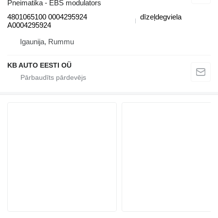
Pneimatika - EBS modulators
4801065100 0004295924
dīzeļdegviela
A0004295924
Igaunija, Rummu
KB AUTO EESTI OÜ