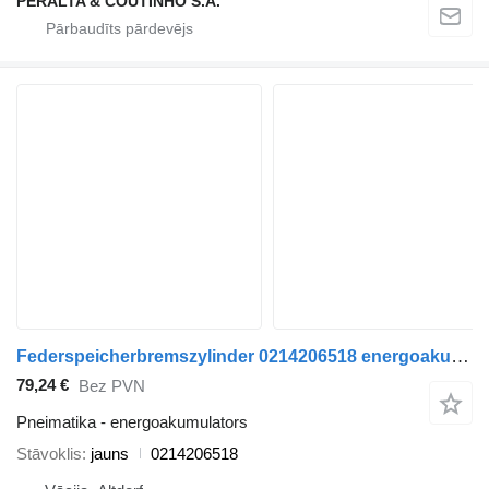
PERALTA & COUTINHO S.A.
Federspeicherbremszylinder 0214206518 energoakumulators paredzēts Mercedes-Benz Benz Atego kravas automašīnas
79,24 €
Bez PVN
Pneimatika - energoakumulators
Stāvoklis
jauns
0214206518