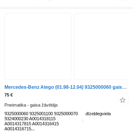
Mercedes-Benz Atego (01.98-12.04) 9325000060 gaisa žāvētājs paredzēts Mercedes-Benz Atego, Atego 2, Atego 3 (1996-) kravas automašīnas
75 €
Pneimatika - gaisa žāvētājs
9325000060 9325001100 9325000070
dīzeļdegviela
9324000230 A0014318115
A0014317815 A0014316415
A0014316715...