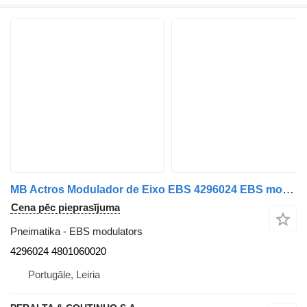
MB Actros Modulador de Eixo EBS 4296024 EBS modulators paredzēts Mercedes-Benz Atego / Actors kravas automašīnas
Cena pēc pieprasījuma
Pneimatika - EBS modulators
4296024 4801060020
Portugāle, Leiria