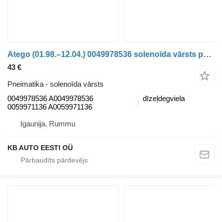
Atego (01.98.–12.04.) 0049978536 solenoīda vārsts paredzēts Mercedes-Benz Atego, Atego 2, Atego 3 (1996-) kravas automašīnas
43 €
Pneimatika - solenoīda vārsts
0049978536 A0049978536
dīzeļdegviela
0059971136 A0059971136
Igaunija, Rummu
KB AUTO EESTI OÜ