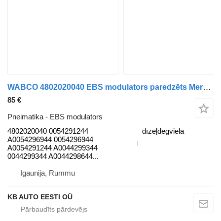
WABCO 4802020040 EBS modulators paredzēts Mercedes-Benz Atego, Atego 2, Atego 3 (1996-) kravas automašīnas
85 €
Pneimatika - EBS modulators
4802020040 0054291244
dīzeļdegviela
A0054296944 0054296944
A0054291244 A0044299344
0044299344 A0044298644...
Igaunija, Rummu
KB AUTO EESTI OÜ