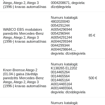
Atego, Atego 2, Atego 3
0004208671, degviela:
(1996-) kravas automašīnas
dīzeļdegviela
Numurs katalogā:
4802020040
0054291244
WABCO EBS modulators
A0054296944
paredzēts Mercedes-Benz
0054296944
85 €
Atego, Atego 2, Atego 3
A0054291244
(1996-) kravas automašīnas
A0044299344
0044299344
A0044298644...,
degviela: dīzeļdegviela
Numurs katalogā:
K138265 EL2202
Knorr-Bremse Atego 2
0014465264
(01.04-) gaisa žāvētājs
0014465564
paredzēts Mercedes-Benz
500 €
0014465164
Atego, Atego 2, Atego 3
A0014465164
(1996-) kravas automašīnas
A0014465564,
degviela: dīzeļdegviela
Numurs katalogā: