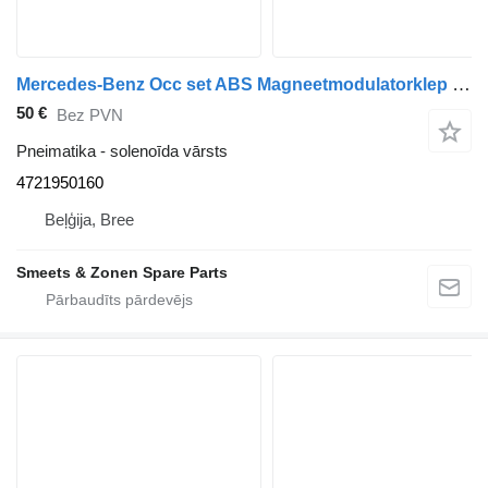
Mercedes-Benz Occ set ABS Magneetmodulatorklep Mercedes Atego Wa 4721950160 solenoīda vārsts paredzēts kravas automašīnas
50 €
Bez PVN
Pneimatika - solenoīda vārsts
4721950160
Beļģija, Bree
Smeets & Zonen Spare Parts