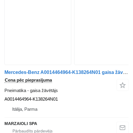
Mercedes-Benz A0014464964-K138264N01 gaisa žāvētājs paredzēts Mercedes-Benz Actros Mp2 Actros Mp3 Atego Axor kravas automašīnas
Cena pēc pieprasījuma
Pneimatika - gaisa žāvētājs
A0014464964-K138264N01
Itālija, Parma
MARZAIOLI SPA