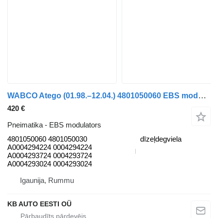
WABCO Atego (01.98.–12.04.) 4801050060 EBS modulators paredzēts Mercedes-Benz Atego, Atego 2, Atego 3 (1996-) kravas automašīnas
420 €
Pneimatika - EBS modulators
4801050060 4801050030
dīzeļdegviela
A0004294224 0004294224
A0004293724 0004293724
A0004293024 0004293024
Igaunija, Rummu
KB AUTO EESTI OÜ