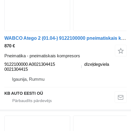
WABCO Atego 2 (01.04-) 9122100000 pneimatiskais kompresors paredzēts Mercedes-Benz Atego, Atego 2, Atego 3 (1996-) kravas automašīnas
870 €
Pneimatika - pneimatiskais kompresors
9122100000 A0021304415
dīzeļdegviela
0021304415
Igaunija, Rummu
KB AUTO EESTI OÜ