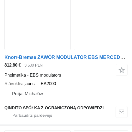
Knorr-Bremse ZAWÓR MODULATOR EBS MERCEDES ATEGO EA2000 EBS modulators paredzēts Mercedes-Benz ATEGO kravas automašīnas
812,80 €
3 500 PLN
Pneimatika - EBS modulators
Stāvoklis
jauns
EA2000
Polija, Michałów
QINDITO SPÓŁKA Z OGRANICZONĄ ODPOWIEDZIALNOŚCIĄ