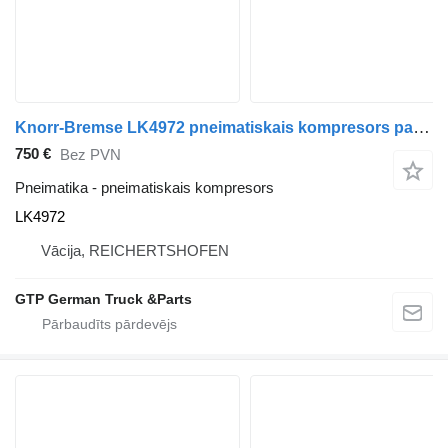
Knorr-Bremse LK4972 pneimatiskais kompresors paredzēts Mercedes-Benz Actros Atego kravas automašīnas
750 €
Bez PVN
Pneimatika - pneimatiskais kompresors
LK4972
Vācija, REICHERTSHOFEN
GTP German Truck &Parts