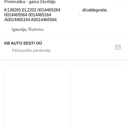
Pneimatika - gaisa žāvētājs
K138265 EL2202 0014465264
dīzeļdegviela
0014465564 0014465164
A0014465164 A0014465564
Igaunija, Rummu
KB AUTO EESTI OÜ