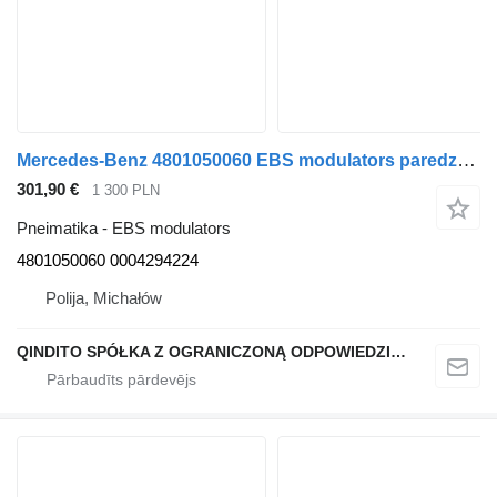
Mercedes-Benz 4801050060 EBS modulators paredzēts Mercedes-Benz ATEGO ACTROS kravas automašīnas
301,90 €
1 300 PLN
Pneimatika - EBS modulators
4801050060 0004294224
Polija, Michałów
QINDITO SPÓŁKA Z OGRANICZONĄ ODPOWIEDZIALNOŚCIĄ