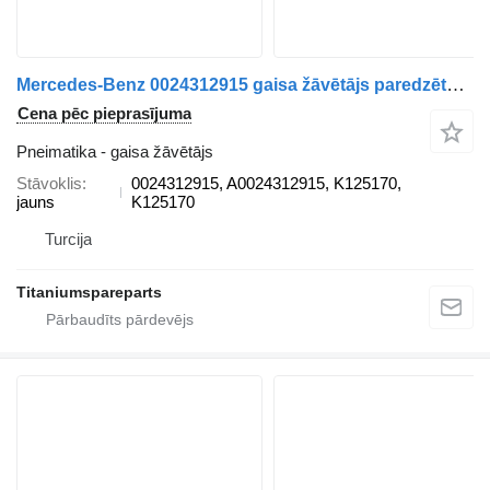
Mercedes-Benz 0024312915 gaisa žāvētājs paredzēts Mercedes-Benz AXOR, ATEGO kravas automašīnas
Cena pēc pieprasījuma
Pneimatika - gaisa žāvētājs
Stāvoklis
0024312915, A0024312915, K125170,
jauns
K125170
Turcija
Titaniumspareparts