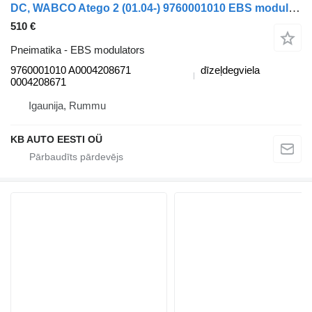
DC, WABCO Atego 2 (01.04-) 9760001010 EBS modulators paredzēts Mercedes-Benz Atego, Atego 2, Atego 3 (1996-) kravas automašīnas
510 €
Pneimatika - EBS modulators
9760001010 A0004208671
dīzeļdegviela
0004208671
Igaunija, Rummu
KB AUTO EESTI OÜ