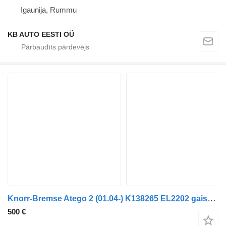
Igaunija, Rummu
KB AUTO EESTI OÜ
Knorr-Bremse Atego 2 (01.04-) K138265 EL2202 gaisa žāvētājs paredzēts Mercedes-Benz Atego, Atego 2, Atego 3 (1996-) kravas automašīnas
500 €