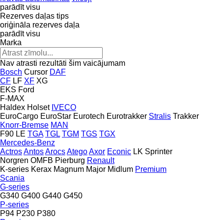
parādīt visu
Rezerves daļas tips
oriģināla rezerves daļa
parādīt visu
Marka
Nav atrasti rezultāti šim vaicājumam
Bosch
Cursor
DAF
CF
LF
XF
XG
EKS
Ford
F-MAX
Haldex
Holset
IVECO
EuroCargo
EuroStar
Eurotech
Eurotrakker
Stralis
Trakker
Knorr-Bremse
MAN
F90
LE
TGA
TGL
TGM
TGS
TGX
Mercedes-Benz
Actros
Antos
Arocs
Atego
Axor
Econic
LK
Sprinter
Norgren
OMFB
Pierburg
Renault
K-series
Kerax
Magnum
Major
Midlum
Premium
Scania
G-series
G340
G400
G440
G450
P-series
P94
P230
P380