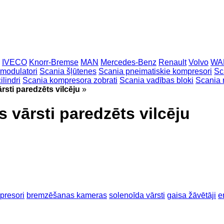
IVECO
Knorr-Bremse
MAN
Mercedes-Benz
Renault
Volvo
WA
modulatori
Scania šļūtenes
Scania pneimatiskie kompresori
Sc
lindri
Scania kompresora zobrati
Scania vadības bloki
Scania r
rsti paredzēts vilcēju
»
 vārsti paredzēts vilcēju
presori
bremzēšanas kameras
solenoīda vārsti
gaisa žāvētāji
e