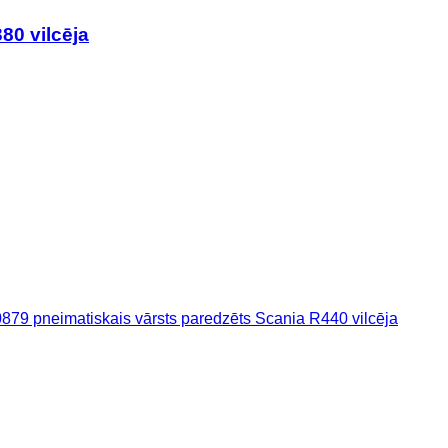
80 vilcēja
0879 pneimatiskais vārsts paredzēts Scania R440 vilcēja