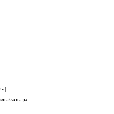
piemaksu
maiņa