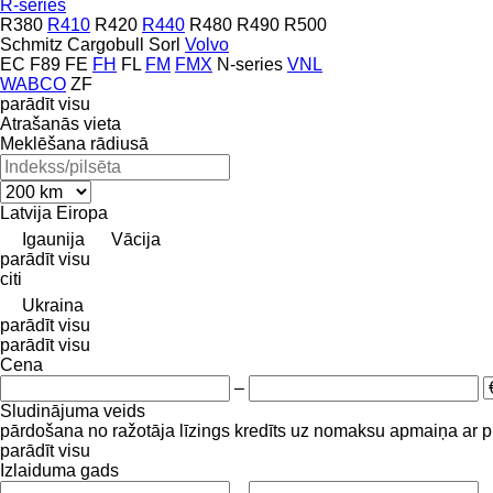
R-series
R380
R410
R420
R440
R480
R490
R500
Schmitz Cargobull
Sorl
Volvo
EC
F89
FE
FH
FL
FM
FMX
N-series
VNL
WABCO
ZF
parādīt visu
Atrašanās vieta
Meklēšana rādiusā
Latvija
Eiropa
Igaunija
Vācija
parādīt visu
citi
Ukraina
parādīt visu
parādīt visu
Cena
–
Sludinājuma veids
pārdošana
no ražotāja
līzings
kredīts
uz nomaksu
apmaiņa ar 
parādīt visu
Izlaiduma gads