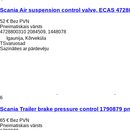
Scania Air suspension control valve, ECAS 4728
52 €
Bez PVN
Pneimatiskais vārsts
4728800310 2084509, 1448078
Igaunija, Kõrveküla
TSvaruosad
Sazināties ar pārdevēju
6
Scania Trailer brake pressure control 1790879 pn
65 €
Bez PVN
Pneimatiskais vārsts