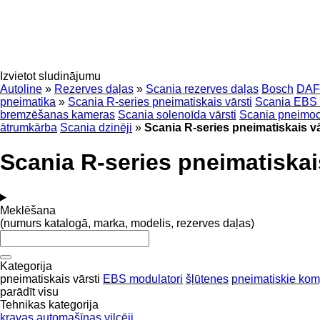
Izvietot sludinājumu
Autoline
»
Rezerves daļas
»
Scania rezerves daļas
Bosch
DAF
pneimatika
»
Scania R-series pneimatiskais vārsti
Scania EBS 
bremzēšanas kameras
Scania solenoīda vārsti
Scania pneimoci
ātrumkārba
Scania dzinēji
»
Scania R-series pneimatiskais vā
Scania R-series pneimatiskais
Meklēšana
(numurs katalogā, marka, modelis, rezerves daļas)
Kategorija
pneimatiskais vārsti
EBS modulatori
šļūtenes
pneimatiskie kom
parādīt visu
Tehnikas kategorija
kravas automašīnas
vilcēji