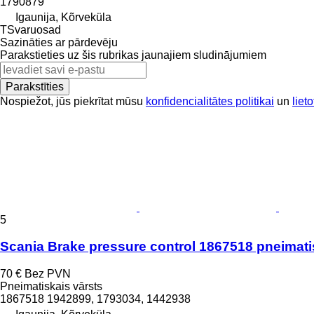
1790879
Igaunija, Kõrveküla
TSvaruosad
Sazināties ar pārdevēju
Parakstieties uz šis rubrikas jaunajiem sludinājumiem
Parakstīties
Nospiežot, jūs piekrītat mūsu
konfidencialitātes politikai
un
liet
5
Scania Brake pressure control 1867518 pneimatis
70 €
Bez PVN
Pneimatiskais vārsts
1867518 1942899, 1793034, 1442938