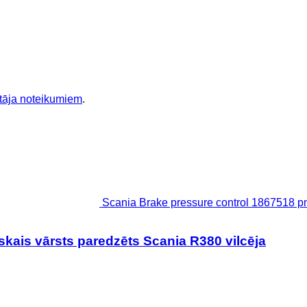
otāja noteikumiem
.
Scania Brake pressure control 1867518 pn
kais vārsts paredzēts Scania R380 vilcēja