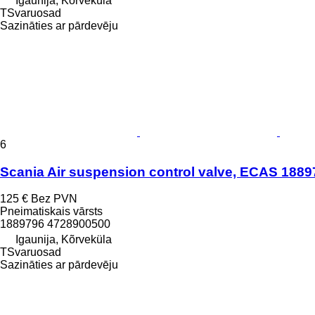
Igaunija, Kõrveküla
TSvaruosad
Sazināties ar pārdevēju
6
Scania Air suspension control valve, ECAS 18897
125 €
Bez PVN
Pneimatiskais vārsts
1889796 4728900500
Igaunija, Kõrveküla
TSvaruosad
Sazināties ar pārdevēju