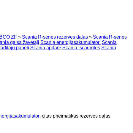
BCO
ZF
»
Scania R-series rezerves daļas
»
Scania R-series
ania gaisa žāvētāji
Scania energijasakumulatori
Scania
ādītāju paneļi
Scania apdare
Scania īscaurules
Scania
nergijasakumulatori
citas pneimatikas rezerves daļas