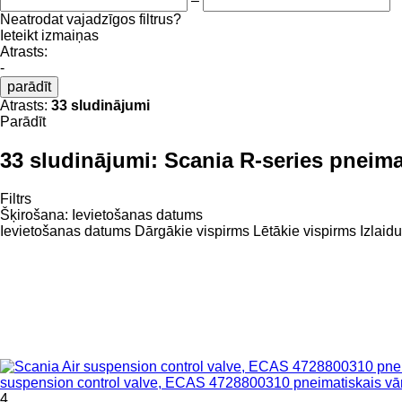
–
Neatrodat vajadzīgos filtrus?
Ieteikt izmaiņas
Atrasts:
-
parādīt
Atrasts:
33 sludinājumi
Parādīt
33 sludinājumi:
Scania R-series pneimat
Filtrs
Šķirošana
:
Ievietošanas datums
Ievietošanas datums
Dārgākie vispirms
Lētākie vispirms
Izlaid
suspension control valve, ECAS 4728800310 pneimatiskais vār
4