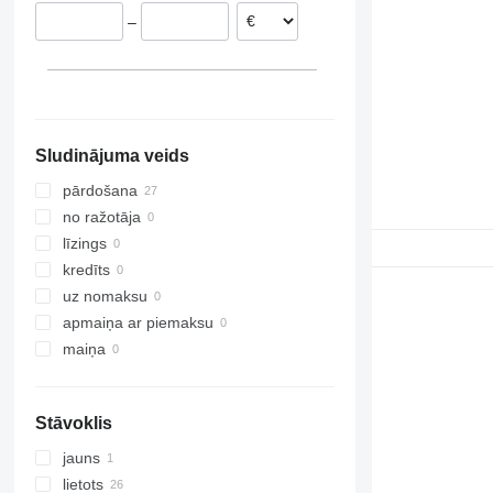
–
Sludinājuma veids
pārdošana
no ražotāja
līzings
kredīts
uz nomaksu
apmaiņa ar piemaksu
maiņa
Stāvoklis
jauns
lietots