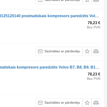
WABCO VOLVO, WABCO B9 (01.10-) 9125120140 pneimatiskais kompresors paredzēts Volvo B7, B8, B9, B12 bus (2005-) autobusa
78,23 €
Bez PVN
Sazināties ar pārdevēju
WABCO B9 (01.10-) 9125120140 pneimatiskais kompresors paredzēts Volvo B7, B8, B9, B12 bus (2005-) autobusa
78,23 €
Bez PVN
Sazināties ar pārdevēju