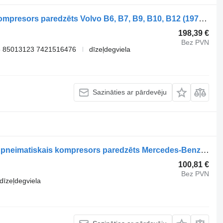
WABCO 9125120150 pneimatiskais kompresors paredzēts Volvo B6, B7, B9, B10, B12 (1978-2011) autobusa
198,39 €
Bez PVN
 85013123 7421516476
dīzeļdegviela
Sazināties ar pārdevēju
WABCO CITARO (01.98-) 9125102000 pneimatiskais kompresors paredzēts Mercedes-Benz Bus II (1996-) autobusa
100,81 €
Bez PVN
dīzeļdegviela