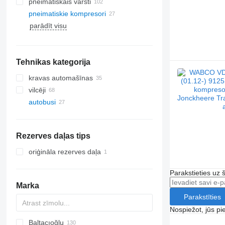
pneimatiskais vārsti
pneimatiskie kompresori
parādīt visu
Tehnikas kategorija
kravas automašīnas
vilcēji
autobusi
Rezerves daļas tips
oriģināla rezerves daļa
Parakstieties uz 
Marka
Parakstīties
Nospiežot, jūs pi
Baltacıoğlu