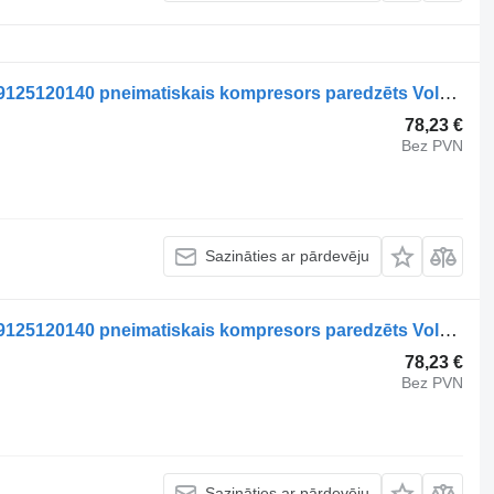
WABCO VOLVO, WABCO B9 (01.10-) 9125120140 pneimatiskais kompresors paredzēts Volvo B7, B8, B9, B12 bus (2005-) autobusa
78,23 €
Bez PVN
Sazināties ar pārdevēju
WABCO VOLVO, WABCO B9 (01.10-) 9125120140 pneimatiskais kompresors paredzēts Volvo B7, B8, B9, B12 bus (2005-) autobusa
78,23 €
Bez PVN
Sazināties ar pārdevēju