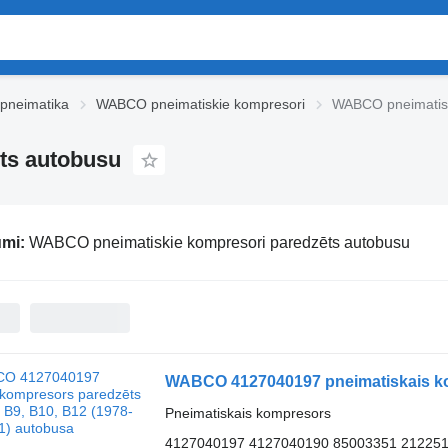
neimatika
WABCO pneimatiskie kompresori
WABCO pneimatisk
ts autobusu
umi:
WABCO pneimatiskie kompresori paredzēts autobusu
Pneimatiskais kompresors
4127040197 4127040190 85003351 21225