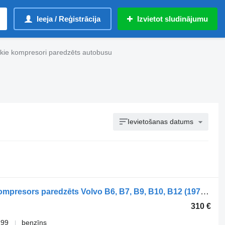
Ieeja / Reģistrācija
Izvietot sludinājumu
ie kompresori paredzēts autobusu
Ievietošanas datums
WABCO 4127040197 pneimatiskais kompresors paredzēts Volvo B6, B7, B9, B10, B12 (1978-2011) autobusa
310 €
199
benzīns