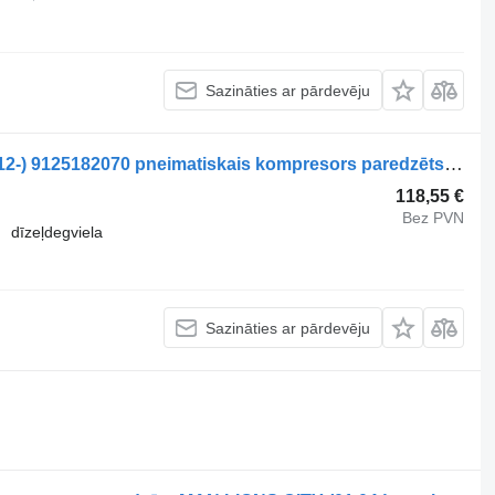
Sazināties ar pārdevēju
WABCO VDL, WABCO Citea XLE (01.12-) 9125182070 pneimatiskais kompresors paredzēts VDL Jonckheere Transit 2000 (2005-2013) autobusa
118,55 €
Bez PVN
dīzeļdegviela
Sazināties ar pārdevēju