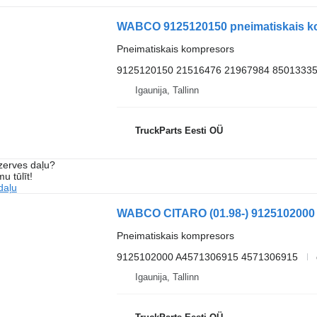
Pneimatiskais kompresors
9125120150 21516476 21967984 85013335
Igaunija, Tallinn
TruckParts Eesti OÜ
ezerves daļu?
u tūlīt!
daļu
Pneimatiskais kompresors
9125102000 A4571306915 4571306915
Igaunija, Tallinn