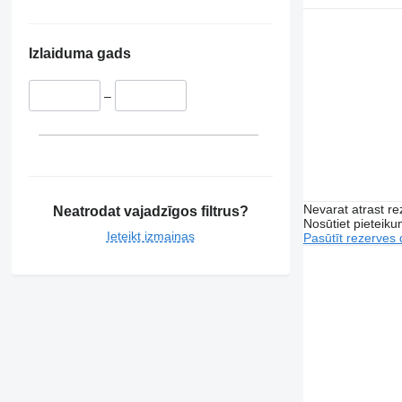
Izlaiduma gads
–
Nevarat atrast r
Neatrodat vajadzīgos filtrus?
Nosūtiet pieteikum
Ieteikt izmaiņas
Pasūtīt rezerves 