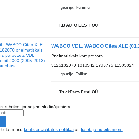
Igaunija, Rummu
KB AUTO EESTI OÜ
Pneimatiskais kompresors
9125182070 1813542 1795775 11303824
Igaunija, Tallinn
TruckParts Eesti OÜ
šis rubrikas jaunajiem sludinājumiem
ekrītat mūsu
konfidencialitātes politikai
un
lietotāja noteikumiem
.