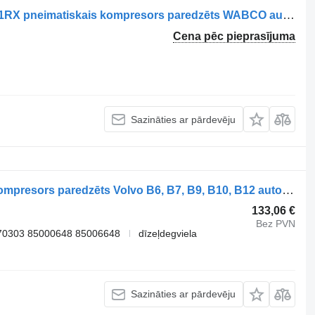
Cummins Wabco 9115160107 5286681RX pneimatiskais kompresors paredzēts WABCO autobusa
Cena pēc pieprasījuma
Sazināties ar pārdevēju
WABCO 9125120060 pneimatiskais kompresors paredzēts Volvo B6, B7, B9, B10, B12 autobusa
133,06 €
Bez PVN
70303 85000648 85006648
dīzeļdegviela
Sazināties ar pārdevēju