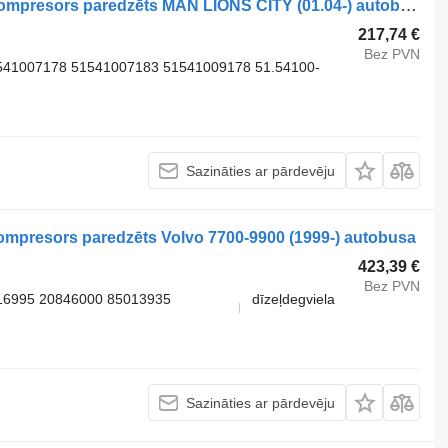
WABCO TT01.33.002 pneimatiskais kompresors paredzēts MAN LIONS CITY (01.04-) autobusa
217,74 €
Bez PVN
541007178 51541007183 51541009178 51.54100-
Sazināties ar pārdevēju
presors paredzēts Volvo 7700-9900 (1999-) autobusa
423,39 €
Bez PVN
16995 20846000 85013935
dīzeļdegviela
Sazināties ar pārdevēju