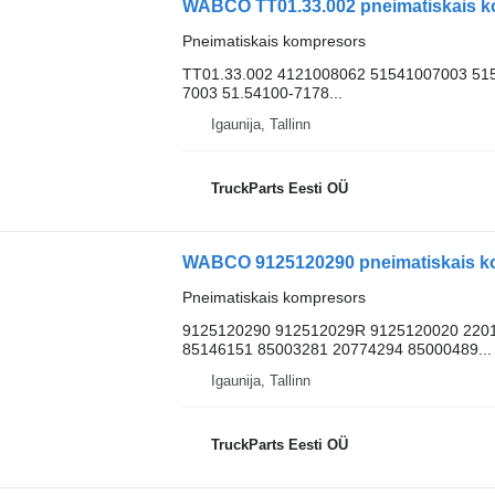
Pneimatiskais kompresors
TT01.33.002 4121008062 51541007003 51
7003 51.54100-7178...
Igaunija, Tallinn
TruckParts Eesti OÜ
WABCO 9125120290 pneimatiskais kom
Pneimatiskais kompresors
9125120290 912512029R 9125120020 220
85146151 85003281 20774294 85000489...
Igaunija, Tallinn
TruckParts Eesti OÜ