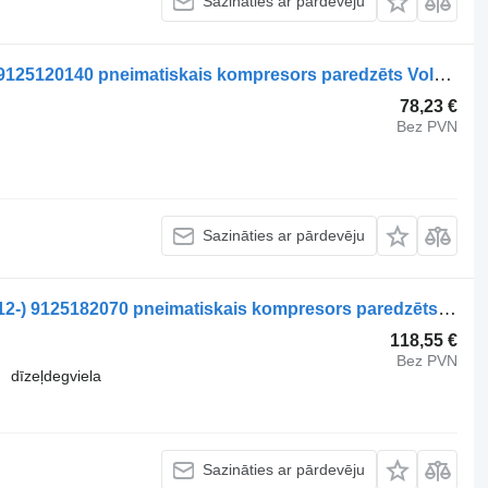
Sazināties ar pārdevēju
WABCO VOLVO, WABCO B9 (01.10-) 9125120140 pneimatiskais kompresors paredzēts Volvo B7, B8, B9, B12 bus (2005-) autobusa
78,23 €
Bez PVN
Sazināties ar pārdevēju
WABCO VDL, WABCO Citea XLE (01.12-) 9125182070 pneimatiskais kompresors paredzēts VDL Jonckheere Transit 2000 (2005-2013) autobusa
118,55 €
Bez PVN
dīzeļdegviela
Sazināties ar pārdevēju