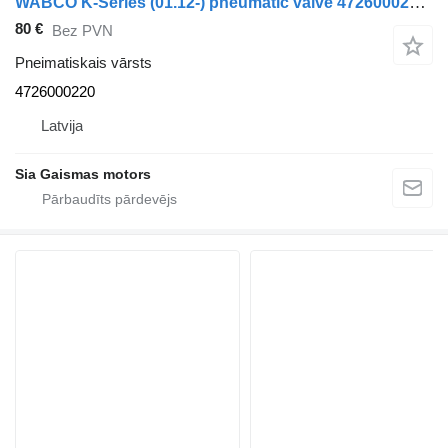
WABCO K-Series (01.12-) pneumatic valve 4726000220 pneimatiskais vārsts paredzēts Volvo autobusa
80 €
Bez PVN
Pneimatiskais vārsts
4726000220
Latvija
Sia Gaismas motors