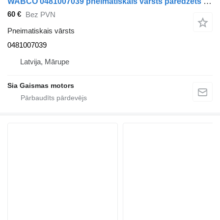
WABCO 0481007039 pneimatiskais vārsts paredzēts autobusa
60 €
Bez PVN
Pneimatiskais vārsts
0481007039
Latvija, Mārupe
Sia Gaismas motors