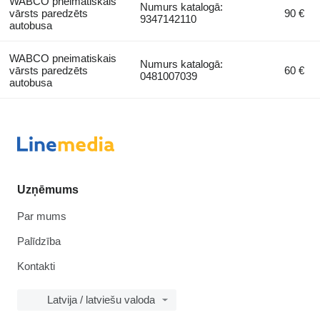
WABCO pneimatiskais
Numurs katalogā:
vārsts paredzēts
90 €
9347142110
autobusa
WABCO pneimatiskais
Numurs katalogā:
vārsts paredzēts
60 €
0481007039
autobusa
Uzņēmums
Par mums
Palīdzība
Kontakti
Latvija / latviešu valoda