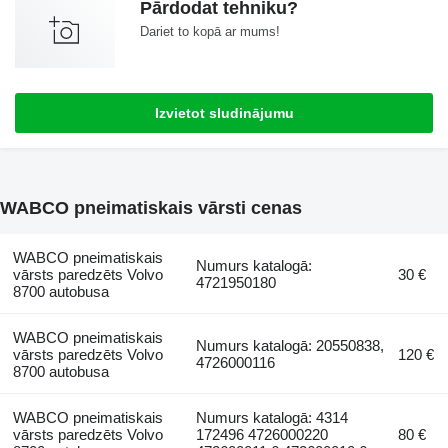
Pārdodat tehniku?
Dariet to kopā ar mums!
Izvietot sludinājumu
WABCO pneimatiskais vārsti cenas
WABCO pneimatiskais
Numurs katalogā:
vārsts paredzēts Volvo
30 €
4721950180
8700 autobusa
WABCO pneimatiskais
Numurs katalogā: 20550838,
vārsts paredzēts Volvo
120 €
4726000116
8700 autobusa
WABCO pneimatiskais
Numurs katalogā: 4314
vārsts paredzēts Volvo
172496 4726000220
80 €