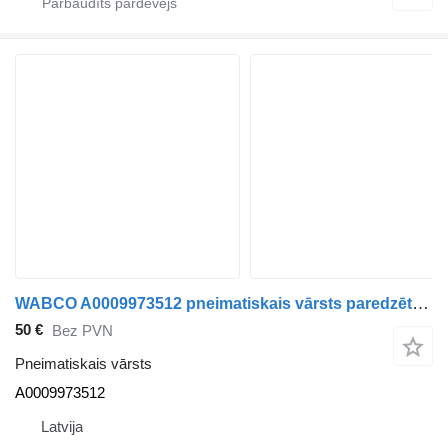
WABCO A0009973512 pneimatiskais vārsts paredzēts Mercedes-Benz Intouro autobusa
50 €
Bez PVN
Pneimatiskais vārsts
A0009973512
Latvija