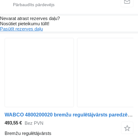
Nevarat atrast rezerves daļu?
Nosūtiet pieteikumu tūlīt!
Pasūtīt rezerves daļu
WABCO 4800200020 bremžu regulētājvārsts paredzēts MAN LIONS CITY (01.04-) autobusa
493,55 €
Bez PVN
Bremžu regulētājvārsts