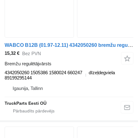
WABCO B12B (01.97-12.11) 4342050260 bremžu regulētājvārsts paredzēts Volvo B6, B7, B9, B10, B12 bus (1978-2011) autobusa
15,32 €
Bez PVN
Bremžu regulētājvārsts
4342050260 1505386 1580024 660247
dīzeļdegviela
89199295144
Igaunija, Tallinn
TruckParts Eesti OÜ