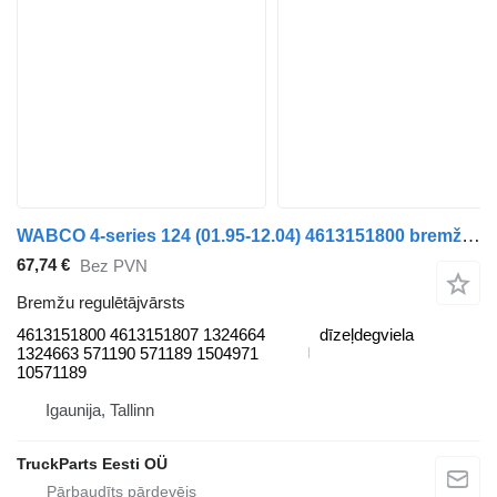
WABCO 4-series 124 (01.95-12.04) 4613151800 bremžu regulētājvārsts paredzēts Scania 4-series (1995-2006) vilcēja
67,74 €
Bez PVN
Bremžu regulētājvārsts
4613151800 4613151807 1324664
dīzeļdegviela
1324663 571190 571189 1504971
10571189
Igaunija, Tallinn
TruckParts Eesti OÜ