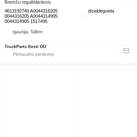
Bremžu regulētājvārsts
4613192740 A0044316205
dīzeļdegviela
0044316205 A0044314905
0044314905 1517495
Igaunija, Tallinn
TruckParts Eesti OÜ