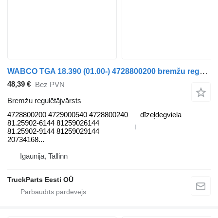
WABCO TGA 18.390 (01.00-) 4728800200 bremžu regulētājvārsts paredzēts MAN 4-series, TGA (1993-2009) vilcēja
48,39 €
Bez PVN
Bremžu regulētājvārsts
4728800200 4729000540 4728800240
dīzeļdegviela
81.25902-6144 81259026144
81.25902-9144 81259029144
20734168...
Igaunija, Tallinn
TruckParts Eesti OÜ