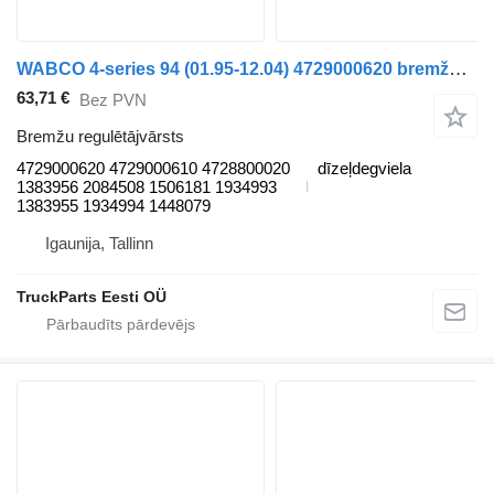
WABCO 4-series 94 (01.95-12.04) 4729000620 bremžu regulētājvārsts paredzēts Scania 4-series (1995-2006) vilcēja
63,71 €
Bez PVN
Bremžu regulētājvārsts
4729000620 4729000610 4728800020
dīzeļdegviela
1383956 2084508 1506181 1934993
1383955 1934994 1448079
Igaunija, Tallinn
TruckParts Eesti OÜ