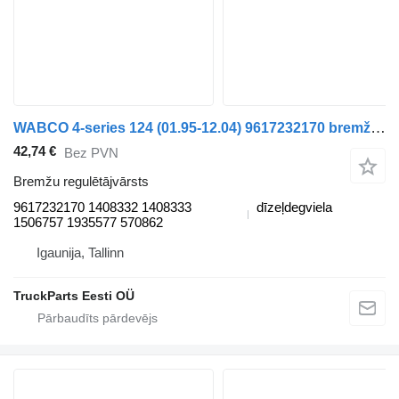
WABCO 4-series 124 (01.95-12.04) 9617232170 bremžu regulētājvārsts paredzēts Scania 4-series (1995-2006) vilcēja
42,74 €
Bez PVN
Bremžu regulētājvārsts
9617232170 1408332 1408333
dīzeļdegviela
1506757 1935577 570862
Igaunija, Tallinn
TruckParts Eesti OÜ