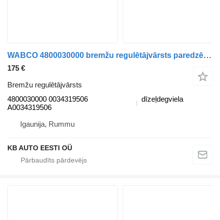
WABCO 4800030000 bremžu regulētājvārsts paredzēts Mercedes-Benz Actros, Axor MP1, MP2, MP3 (1996-2014) vilcēja
175 €
Bremžu regulētājvārsts
4800030000 0034319506
dīzeļdegviela
A0034319506
Igaunija, Rummu
KB AUTO EESTI OÜ