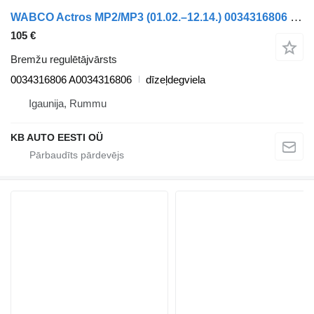
WABCO Actros MP2/MP3 (01.02.–12.14.) 0034316806 bremžu regulētājvārsts paredzēts Mercedes-Benz Actros, Axor MP1, MP2, MP3 (1996-2014) kravas automašīnas
105 €
Bremžu regulētājvārsts
0034316806 A0034316806
dīzeļdegviela
Igaunija, Rummu
KB AUTO EESTI OÜ