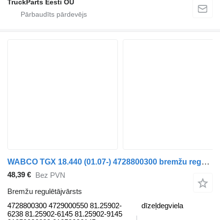
TruckParts Eesti OÜ
WABCO TGX 18.440 (01.07-) 4728800300 bremžu regulētājvārsts paredzēts MAN TGL, TGM, TGS, TGX (2005-2021) vilcēja
48,39 €
Bez PVN
Bremžu regulētājvārsts
4728800300 4729000550 81.25902-
dīzeļdegviela
6238 81.25902-6145 81.25902-9145