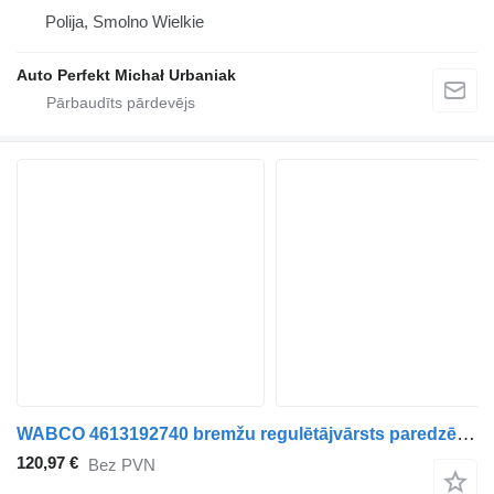
Polija, Smolno Wielkie
Auto Perfekt Michał Urbaniak
WABCO 4613192740 bremžu regulētājvārsts paredzēts Mercedes-Benz Econic vilcēja
120,97 €
Bez PVN