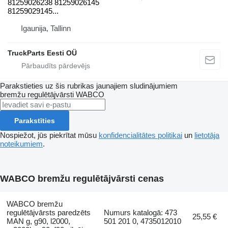
81259026238 81259026145
81259029145...
Igaunija, Tallinn
TruckParts Eesti OÜ
Parakstieties uz šis rubrikas jaunajiem sludinājumiem
bremžu regulētājvārsti
WABCO
Parakstīties
Nospiežot, jūs piekrītat mūsu
konfidencialitātes politikai
un
lietotāja
noteikumiem
.
WABCO bremžu regulētājvārsti cenas
WABCO bremžu
regulētājvārsts paredzēts
Numurs katalogā: 473
25,55 €
MAN g, g90, l2000,
501 201 0, 4735012010