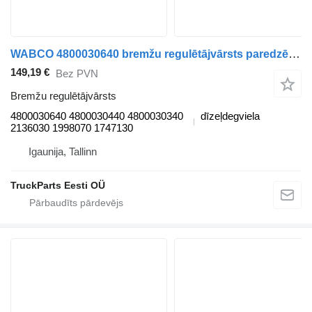
WABCO 4800030640 bremžu regulētājvārsts paredzēts DAF XF106 vilcēja
149,19 €
Bez PVN
Bremžu regulētājvārsts
4800030640 4800030440 4800030340
dīzeļdegviela
2136030 1998070 1747130
Igaunija, Tallinn
TruckParts Eesti OÜ