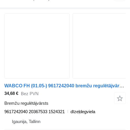
WABCO FH (01.05-) 9617242040 bremžu regulētājvārsts paredzēts Volvo FH12, FH16, NH12, FH, VNL780 (1993-2014) vilcēja
34,68 €
Bez PVN
Bremžu regulētājvārsts
9617242040 20367533 1524321
dīzeļdegviela
Igaunija, Tallinn