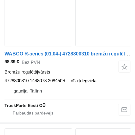
WABCO R-series (01.04-) 4728800310 bremžu regulētājvārsts paredzēts Scania P,G,R,T-series (2004-2017) vilcēja
98,39 €
Bez PVN
Bremžu regulētājvārsts
4728800310 1448078 2084509
dīzeļdegviela
Igaunija, Tallinn
TruckParts Eesti OÜ