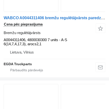
WABCO A0044311406 bremžu regulētājvārsts paredzēts Mercedes-Benz vilcēja
Cena pēc pieprasījuma
Bremžu regulētājvārsts
A0044311406, 4800030300 7 units - A-S
6(14,7,4,17,3), arocs2,1
Lietuva, Vilnius
EGDA Truckparts