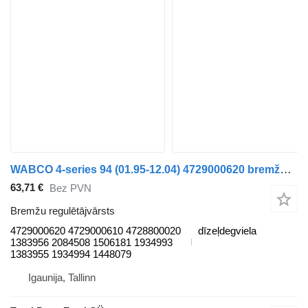
WABCO 4-series 94 (01.95-12.04) 4729000620 bremžu regulētājvārsts paredzēts Scania 4-series (1995-2006) vilcēja
63,71 €
Bez PVN
Bremžu regulētājvārsts
4729000620 4729000610 4728800020
dīzeļdegviela
1383956 2084508 1506181 1934993
1383955 1934994 1448079
Igaunija, Tallinn