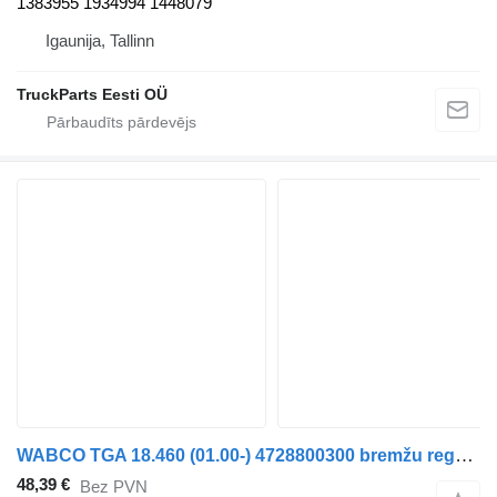
1383955 1934994 1448079
Igaunija, Tallinn
TruckParts Eesti OÜ
WABCO TGA 18.460 (01.00-) 4728800300 bremžu regulētājvārsts paredzēts MAN 4-series, TGA (1993-2009) vilcēja
48,39 €
Bez PVN