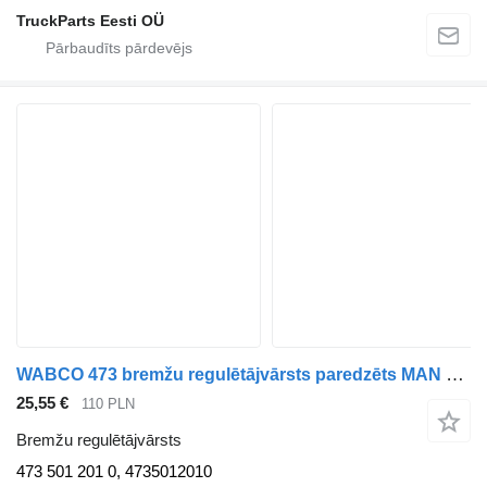
TruckParts Eesti OÜ
WABCO 473 bremžu regulētājvārsts paredzēts MAN g, g90, l2000, m2000l, m90, f90 vilcēja
25,55 €
110 PLN
Bremžu regulētājvārsts
473 501 201 0, 4735012010