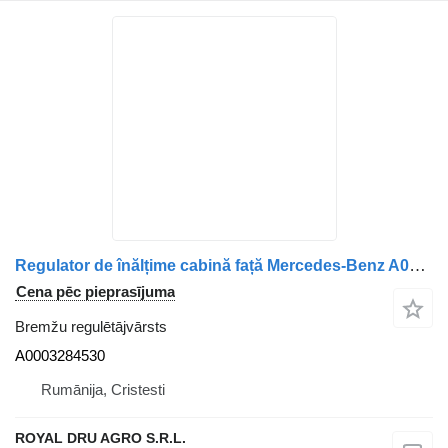
Regulator de înălțime cabină față Mercedes-Benz A0003284530 bremžu regulētājvārsts paredzēts WABCO 10166 kravas automašīnas
Cena pēc pieprasījuma
Bremžu regulētājvārsts
A0003284530
Rumānija, Cristesti
ROYAL DRU AGRO S.R.L.