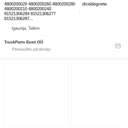
4800200020 4800200260 4800200280
dīzeļdegviela
4800200210 4800200240
81521306284 81521306277
81521306287...
Igaunija, Tallinn
TruckParts Eesti OÜ