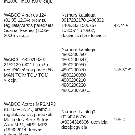
m2000l, m90, f90 vilcēja
WABCO 4-series 124
Numurs katalogā:
(01.95-12.04) bremžu
9617232170 1408332
regulētājvārsts paredzēts
1408333 1506757
42,74 €
Scania 4-series (1995-
1935577 570862,
2006) vilcēja
degviela: dīzeļdegviela
Numurs katalogā:
4800200280,
WABCO 4800200200
4800200020 ,
8152130 6304 bremžu
4800200050,
regulētājvārsts paredzēts
4800200070,
185,60 €
MAN TGX/ TGL/ TGM
4800200090,
vilcēja
4800200210,
4800200220,
4800200230,...
WABCO Actros MP2/MP3
(01.02.–12.14.) bremžu
Numurs katalogā:
regulētājvārsts paredzēts
0034316806
Mercedes-Benz Actros,
105 €
A0034316806, degviela:
Axor MP1, MP2, MP3
dīzeļdegviela
(1996-2014) kravas
automašīnas