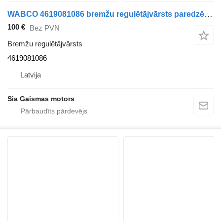
WABCO 4619081086 bremžu regulētājvārsts paredzēts Neoplan 316 autobusa
100 €
Bez PVN
Bremžu regulētājvārsts
4619081086
Latvija
Sia Gaismas motors