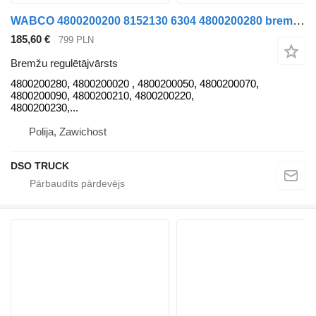
WABCO 4800200200 8152130 6304 4800200280 bremžu regulētājvārsts paredzēts MAN TGX/ TGL/ TGM vilcēja
185,60 €
799 PLN
Bremžu regulētājvārsts
4800200280, 4800200020 , 4800200050, 4800200070,
4800200090, 4800200210, 4800200220,
4800200230,...
Polija, Zawichost
DSO TRUCK