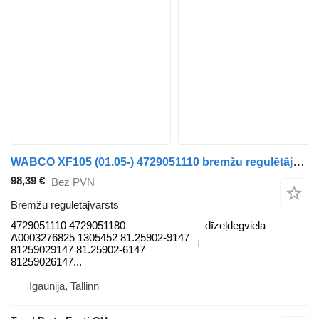
WABCO XF105 (01.05-) 4729051110 bremžu regulētājvārsts paredzēts DAF XF95, XF105 (2001-2014) vilcēja
98,39 €
Bez PVN
Bremžu regulētājvārsts
4729051110 4729051180
dīzeļdegviela
A0003276825 1305452 81.25902-9147
81259029147 81.25902-6147
81259026147...
Igaunija, Tallinn