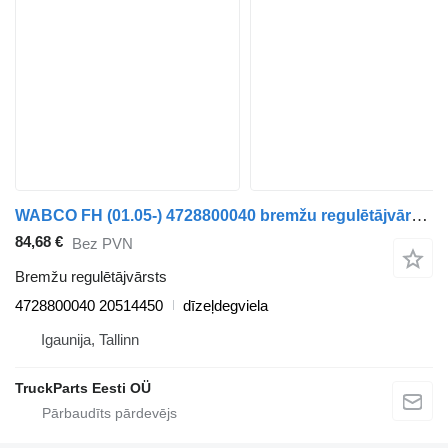
WABCO FH (01.05-) 4728800040 bremžu regulētājvārsts paredzēts Volvo FH12, FH16, NH12, FH, VNL780 (1993-2014) vilcēja
84,68 €
Bez PVN
Bremžu regulētājvārsts
4728800040 20514450
dīzeļdegviela
Igaunija, Tallinn
TruckParts Eesti OÜ