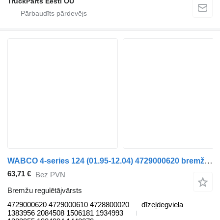
TruckParts Eesti OÜ
WABCO 4-series 124 (01.95-12.04) 4729000620 bremžu regulētājvārsts paredzēts Scania 4-series (1995-2006) vilcēja
63,71 €
Bez PVN
Bremžu regulētājvārsts
4729000620 4729000610 4728800020
dīzeļdegviela
1383956 2084508 1506181 1934993