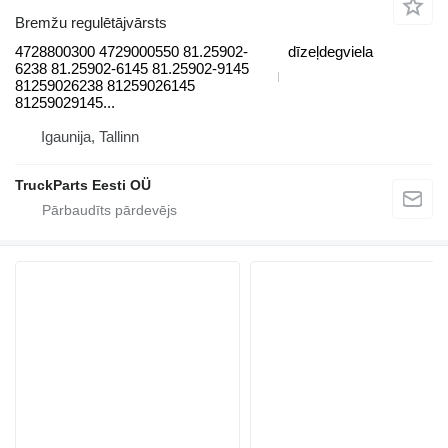
Bremžu regulētājvārsts
4728800300 4729000550 81.25902-
dīzeļdegviela
6238 81.25902-6145 81.25902-9145
81259026238 81259026145
81259029145...
Igaunija, Tallinn
TruckParts Eesti OÜ