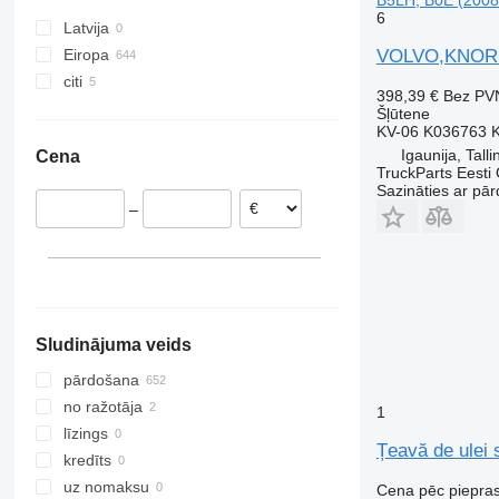
B5LH, B0E (2008
6
Latvija
Eiropa
VOLVO,KNORR-
citi
Rumānija
398,39 €
Bez PV
Igaunija
Ukraina
Šļūtene
KV-06 K036763 
Grieķija
Igaunija, Talli
Cena
Nīderlande
TruckParts Eesti
Polija
Sazināties ar pār
–
Dānija
Lietuva
Spānija
parādīt visu
Sludinājuma veids
pārdošana
no ražotāja
1
līzings
Țeavă de ulei 
kredīts
uz nomaksu
Cena pēc piepra