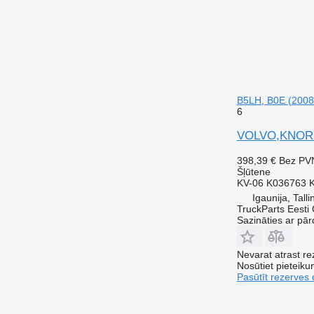
B5LH, B0E (2008
6
VOLVO,KNORR-
398,39 €
Bez PV
Šļūtene
KV-06 K036763 
Igaunija, Talli
TruckParts Eesti
Sazināties ar pār
Nevarat atrast r
Nosūtiet pieteikum
Pasūtīt rezerves 