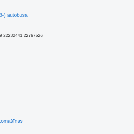
-) autobusa
9 22232441 22767526
utomašīnas