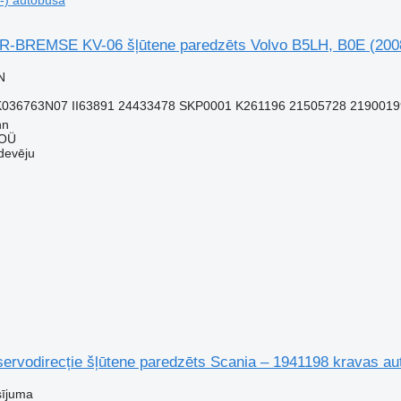
-) autobusa
BREMSE KV-06 šļūtene paredzēts Volvo B5LH, B0E (2008
N
K036763N07 II63891 24433478 SKP0001 K261196 21505728 2190019
nn
 OÜ
devēju
servodirecție šļūtene paredzēts Scania – 1941198 kravas a
sījuma