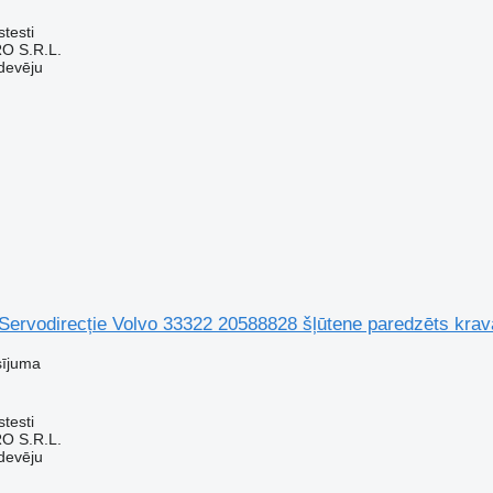
testi
O S.R.L.
devēju
 Servodirecție Volvo 33322 20588828 šļūtene paredzēts kra
sījuma
testi
O S.R.L.
devēju