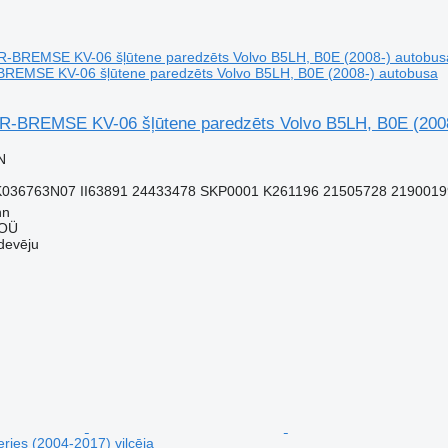
MSE KV-06 šļūtene paredzēts Volvo B5LH, B0E (2008-) autobusa
BREMSE KV-06 šļūtene paredzēts Volvo B5LH, B0E (2008
N
K036763N07 II63891 24433478 SKP0001 K261196 21505728 2190019
nn
 OÜ
devēju
ries (2004-2017) vilcēja