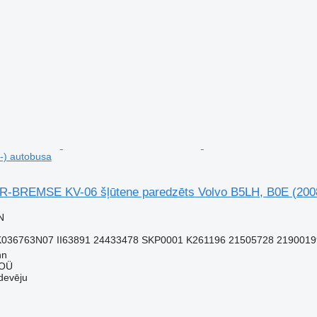
-) autobusa
BREMSE KV-06 šļūtene paredzēts Volvo B5LH, B0E (2008
N
K036763N07 II63891 24433478 SKP0001 K261196 21505728 2190019
nn
 OÜ
devēju