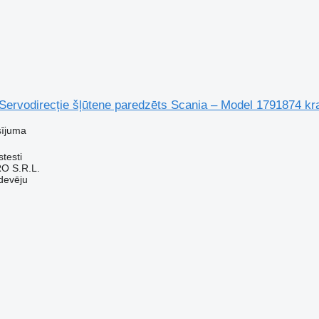
 Servodirecție šļūtene paredzēts Scania – Model 1791874 k
sījuma
testi
O S.R.L.
devēju