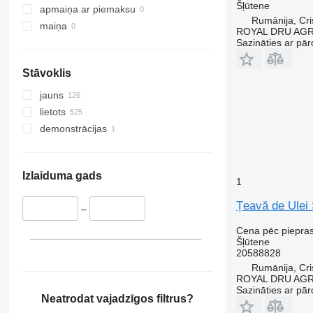
Šļūtene
apmaiņa ar piemaksu
Rumānija, Cris
maiņa
ROYAL DRU AGR
Sazināties ar pār
Stāvoklis
jauns
lietots
demonstrācijas
Izlaiduma gads
1
Țeavă de Ulei
–
Cena pēc piepra
Šļūtene
20588828
Rumānija, Cris
ROYAL DRU AGR
Sazināties ar pār
Neatrodat vajadzīgos filtrus?