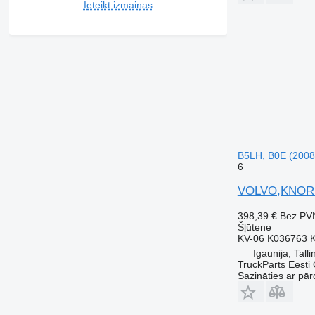
Ieteikt izmaiņas
B5LH, B0E (2008
6
VOLVO,KNORR-
398,39 €
Bez PV
Šļūtene
KV-06 K036763 
Igaunija, Talli
TruckParts Eesti
Sazināties ar pār