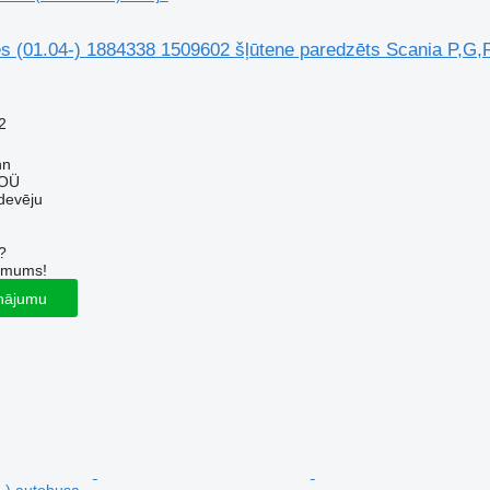
s (01.04-) 1884338 1509602 šļūtene paredzēts Scania P,G,R
2
nn
 OÜ
devēju
?
r mums!
inājumu