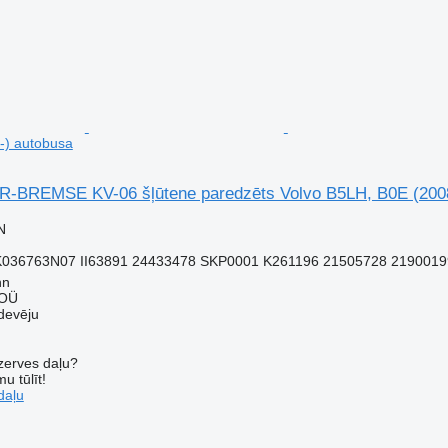
-) autobusa
BREMSE KV-06 šļūtene paredzēts Volvo B5LH, B0E (2008
N
K036763N07 II63891 24433478 SKP0001 K261196 21505728 2190019
nn
 OÜ
devēju
ezerves daļu?
u tūlīt!
daļu