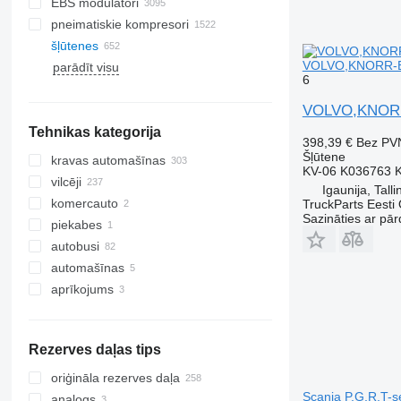
EBS modulatori
pneimatiskie kompresori
šļūtenes
VOLVO,KNORR-BRE
parādīt visu
6
VOLVO,KNORR-
Tehnikas kategorija
398,39 €
Bez PV
Šļūtene
kravas automašīnas
KV-06 K036763 
vilcēji
Igaunija, Talli
komercauto
TruckParts Eesti
Sazināties ar pār
piekabes
autobusi
automašīnas
aprīkojums
aprīkojums kravas tehnikai
celtņi-manipulatori
Rezerves daļas tips
oriģināla rezerves daļa
Scania P,G,R,T-se
analogs