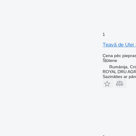
1
Țeavă de Ulei
Cena pēc piepra
Šļūtene
Rumānija, Cris
ROYAL DRU AGR
Sazināties ar pār