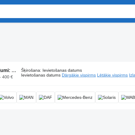
652 sludinājumi:
Šļūtenes
Šķirošana
:
Ievietošanas datums
Ievietošanas datums
Dārgākie vispirms
Lētākie vispirms
Izl
- 400 €