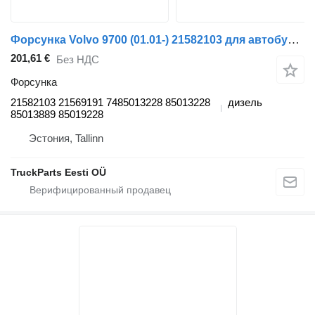
Форсунка Volvo 9700 (01.01-) 21582103 для автобуса Volvo 7700-9900 bus (1999-)
201,61 €
Без НДС
Форсунка
21582103 21569191 7485013228 85013228
дизель
85013889 85019228
Эстония, Tallinn
TruckParts Eesti OÜ