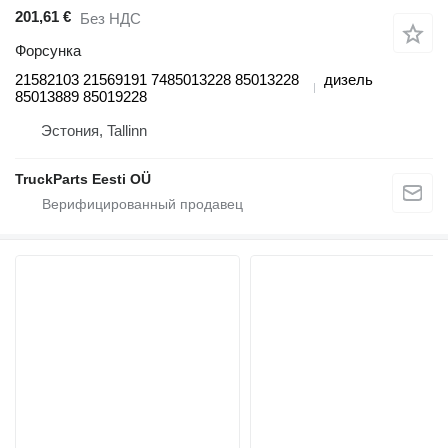
201,61 €
Без НДС
Форсунка
21582103 21569191 7485013228 85013228
дизель
85013889 85019228
Эстония, Tallinn
TruckParts Eesti OÜ