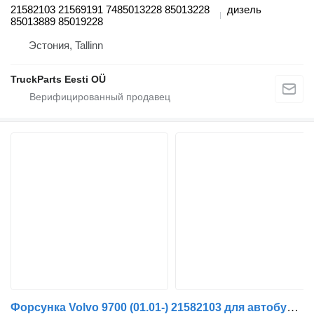
21582103 21569191 7485013228 85013228
дизель
85013889 85019228
Эстония, Tallinn
TruckParts Eesti OÜ
Форсунка Volvo 9700 (01.01-) 21582103 для автобуса Volvo 7700-9900 bus (1999-)