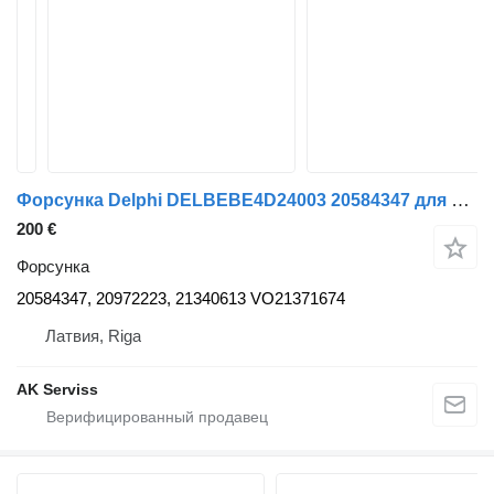
Форсунка Delphi DELBEBE4D24003 20584347 для тягача Volvo FH, FM
200 €
Форсунка
20584347, 20972223, 21340613 VO21371674
Латвия, Riga
AK Serviss