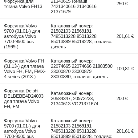
Форсунка для
21340615 Renault
250 €
тягача Volvo FH13
7421340616 21340616
21371679
Форсунка Volvo
Каталожный номер:
9700 (01.01-) для
21582103 21569191
автобуса Volvo
7485013228 85013228
201,61 €
7700-9900 bus
85013889 85019228, топливо:
(1999-)
дизель
Форсунка Volvo FH
Каталожный номер:
(01.13-) для тягача
22074665 22074666 21883590
100,81 €
Volvo FH, FM, FMX-
23000870 23000879
4 series (2013-)
23000880, топливо: дизель
Форсунка Delphi
Каталожный номер:
DELBEBE4D24003
20584347, 20972223,
200 €
для тягача Volvo
21340613 VO21371674
FH, FM
Форсунка Volvo
Каталожный номер:
9700 (01.01-) для
21582103 21569191
автобуса Volvo
7485013228 85013228
201,61 €
7700-9900 bus
85013889 85019228, топливо: