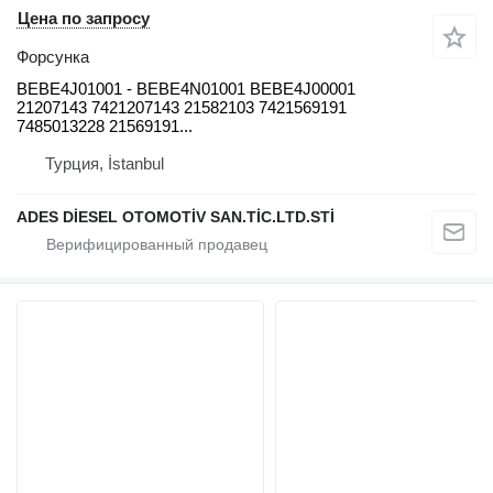
Цена по запросу
Форсунка
BEBE4J01001 - BEBE4N01001 BEBE4J00001
21207143 7421207143 21582103 7421569191
7485013228 21569191...
Турция, İstanbul
ADES DİESEL OTOMOTİV SAN.TİC.LTD.STİ