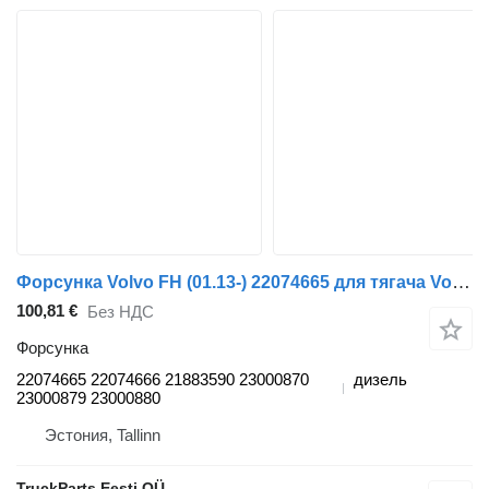
Форсунка Volvo FH (01.13-) 22074665 для тягача Volvo FH, FM, FMX-4 series (2013-)
100,81 €
Без НДС
Форсунка
22074665 22074666 21883590 23000870
дизель
23000879 23000880
Эстония, Tallinn
TruckParts Eesti OÜ