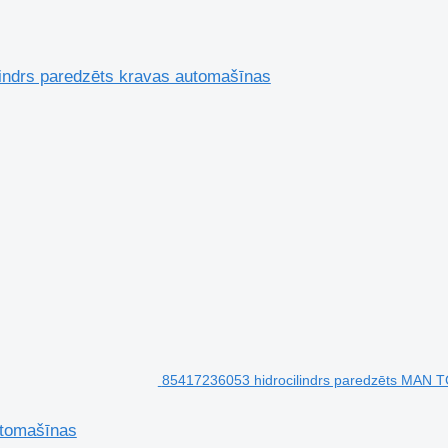
indrs paredzēts kravas automašīnas
85417236053 hidrocilindrs paredzēts MAN 
utomašīnas