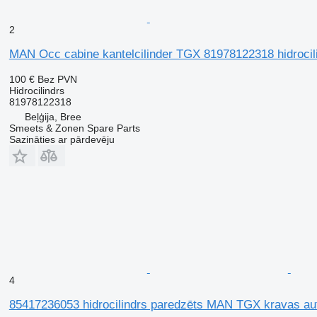
2
MAN Occ cabine kantelcilinder TGX 81978122318 hidrocil
100 €
Bez PVN
Hidrocilindrs
81978122318
Beļģija, Bree
Smeets & Zonen Spare Parts
Sazināties ar pārdevēju
4
85417236053 hidrocilindrs paredzēts MAN TGX kravas a