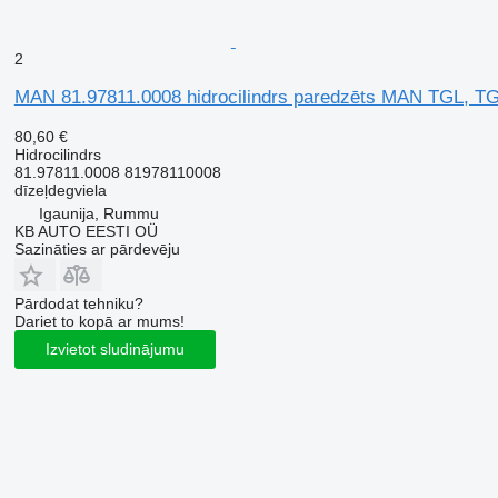
2
MAN 81.97811.0008 hidrocilindrs paredzēts MAN TGL, T
80,60 €
Hidrocilindrs
81.97811.0008 81978110008
dīzeļdegviela
Igaunija, Rummu
KB AUTO EESTI OÜ
Sazināties ar pārdevēju
Pārdodat tehniku?
Dariet to kopā ar mums!
Izvietot sludinājumu