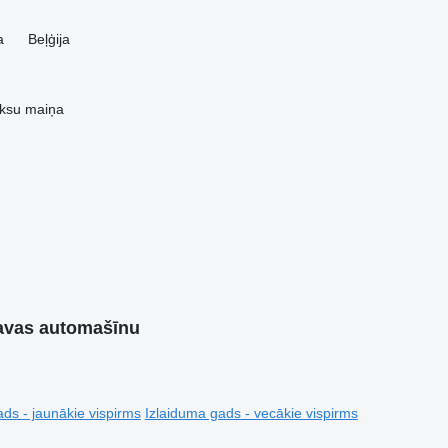
a
Beļģija
ksu
maiņa
ravas automašīnu
ds - jaunākie vispirms
Izlaiduma gads - vecākie vispirms