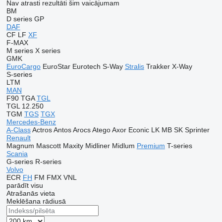
Nav atrasti rezultāti šim vaicājumam
BM
D series
GP
DAF
CF
LF
XF
F-MAX
M series
X series
GMK
EuroCargo
EuroStar
Eurotech
S-Way
Stralis
Trakker
X-Way
S-series
LTM
MAN
F90
TGA
TGL
TGL 12.250
TGM
TGS
TGX
Mercedes-Benz
A-Class
Actros
Antos
Arocs
Atego
Axor
Econic
LK
MB
SK
Sprinter
Renault
Magnum
Mascott
Maxity
Midliner
Midlum
Premium
T-series
Scania
G-series
R-series
Volvo
ECR
FH
FM
FMX
VNL
parādīt visu
Atrašanās vieta
Meklēšana rādiusā