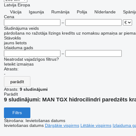
Latvija
Eiropa
Vācija
Igaunija
Rumānija
Polija
Nīderlande
Spānij
Cena
–
Sludinājuma veids
pārdošana
no ražotāja
līzings
kredīts
uz nomaksu
apmaiņa ar piema
Stāvoklis
jauns
lietots
Izlaiduma gads
–
Neatrodat vajadzīgos filtrus?
Ieteikt izmaiņas
Atrasts:
-
parādīt
Atrasts:
9 sludinājumi
Parādīt
9 sludinājumi:
MAN TGX hidrocilindri paredzēts k
Filtrs
Šķirošana
:
Ievietošanas datums
Ievietošanas datums
Dārgākie vispirms
Lētākie vispirms
Izlaiduma ga