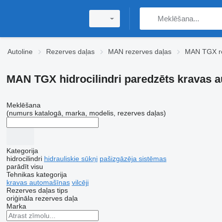
Autoline
Rezerves daļas
MAN rezerves daļas
MAN TGX re
MAN TGX hidrocilindri paredzēts kravas 
Meklēšana
(numurs katalogā, marka, modelis, rezerves daļas)
Kategorija
hidrocilindri
hidrauliskie sūkņi
pašizgāzēja sistēmas
parādīt visu
Tehnikas kategorija
kravas automašīnas
vilcēji
Rezerves daļas tips
oriģināla rezerves daļa
Marka