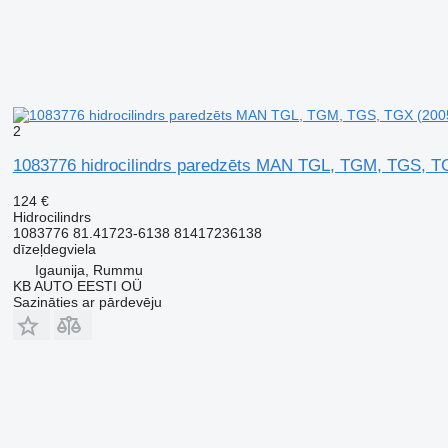
2
1083776 hidrocilindrs paredzēts MAN TGL, TGM, TGS, T
124 €
Hidrocilindrs
1083776 81.41723-6138 81417236138
dīzeļdegviela
Igaunija, Rummu
KB AUTO EESTI OÜ
Sazināties ar pārdevēju