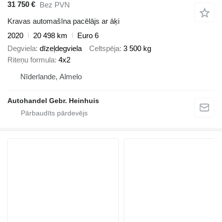
31 750 €
Bez PVN
Kravas automašīna pacēlājs ar āķi
2020
20 498 km
Euro 6
Degviela
dīzeļdegviela
Celtspēja
3 500 kg
Riteņu formula
4x2
Nīderlande, Almelo
Autohandel Gebr. Heinhuis