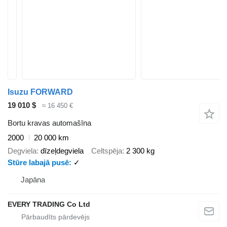
Isuzu FORWARD
19 010 $
≈ 16 450 €
Bortu kravas automašīna
2000
20 000 km
Degviela
dīzeļdegviela
Celtspēja
2 300 kg
Stūre labajā pusē
✓
Japāna
EVERY TRADING Co Ltd