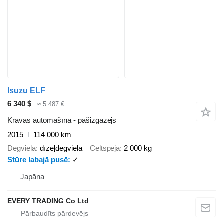
Isuzu ELF
6 340 $
≈ 5 487 €
Kravas automašīna - pašizgāzējs
2015
114 000 km
Degviela
dīzeļdegviela
Celtspēja
2 000 kg
Stūre labajā pusē
✓
Japāna
EVERY TRADING Co Ltd