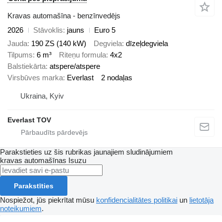
Kravas automašīna - benzīnvedējs
2026
Stāvoklis
jauns
Euro 5
Jauda
190 ZS (140 kW)
Degviela
dīzeļdegviela
Tilpums
6 m³
Riteņu formula
4x2
Balstiekārta
atspere/atspere
Virsbūves marka
Everlast
2 nodaļas
Ukraina, Kyiv
Everlast TOV
Parakstieties uz šis rubrikas jaunajiem sludinājumiem
kravas automašīnas
Isuzu
Parakstīties
Nospiežot, jūs piekrītat mūsu
konfidencialitātes politikai
un
lietotāja
noteikumiem
.