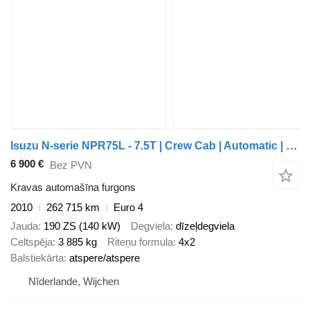
Isuzu N-serie NPR75L - 7.5T | Crew Cab | Automatic | 190HP | 6 Seats
6 900 €
Bez PVN
Kravas automašīna furgons
2010
262 715 km
Euro 4
Jauda
190 ZS (140 kW)
Degviela
dīzeļdegviela
Celtspēja
3 885 kg
Riteņu formula
4x2
Balstiekārta
atspere/atspere
Nīderlande, Wijchen