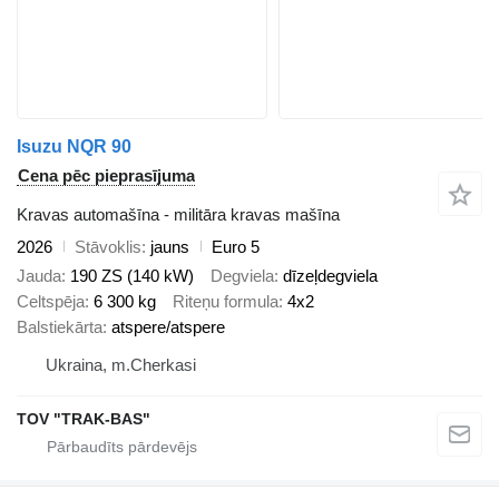
Isuzu NQR 90
Cena pēc pieprasījuma
Kravas automašīna - militāra kravas mašīna
2026
Stāvoklis
jauns
Euro 5
Jauda
190 ZS (140 kW)
Degviela
dīzeļdegviela
Celtspēja
6 300 kg
Riteņu formula
4x2
Balstiekārta
atspere/atspere
Ukraina, m.Cherkasi
TOV "TRAK-BAS"