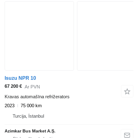
Isuzu NPR 10
67 200 €
Ar PVN
Kravas automašīna refrižerators
2023
75 000 km
Turcija, İstanbul
Azimkar Bus Market A.Ş.