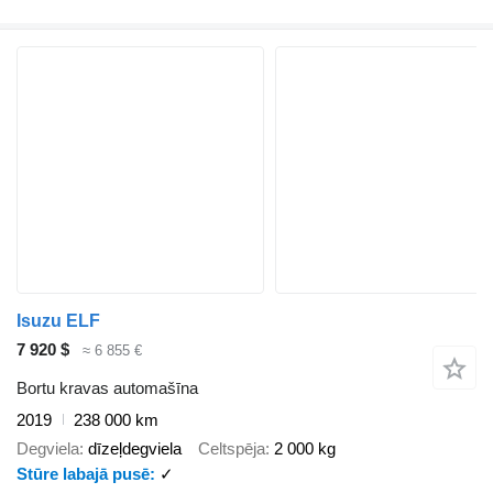
Isuzu ELF
7 920 $
≈ 6 855 €
Bortu kravas automašīna
2019
238 000 km
Degviela
dīzeļdegviela
Celtspēja
2 000 kg
Stūre labajā pusē
✓