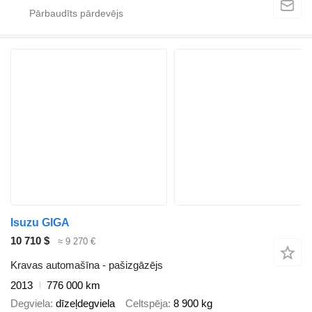
Isuzu GIGA
10 710 $
≈ 9 270 €
Kravas automašīna - pašizgāzējs
2013
776 000 km
Degviela
dīzeļdegviela
Celtspēja
8 900 kg