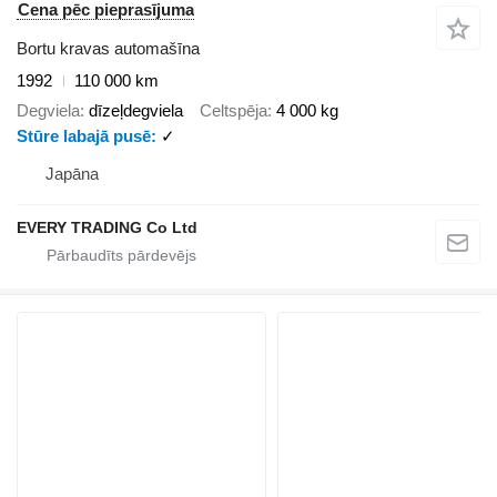
Cena pēc pieprasījuma
Bortu kravas automašīna
1992
110 000 km
Degviela
dīzeļdegviela
Celtspēja
4 000 kg
Stūre labajā pusē
✓
Japāna
EVERY TRADING Co Ltd