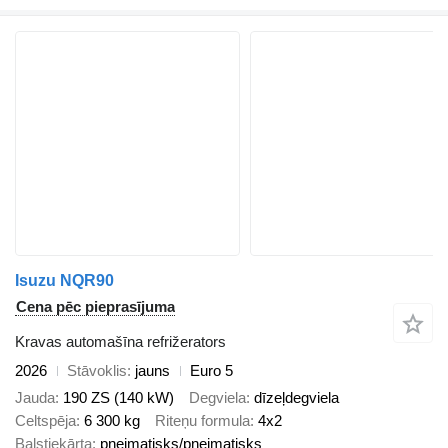
Isuzu NQR90
Cena pēc pieprasījuma
Kravas automašīna refrižerators
2026
Stāvoklis
jauns
Euro 5
Jauda
190 ZS (140 kW)
Degviela
dīzeļdegviela
Celtspēja
6 300 kg
Riteņu formula
4x2
Balstiekārta
pneimatisks/pneimatisks