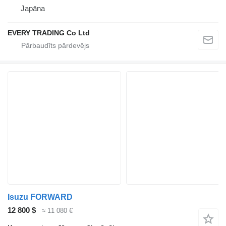
Japāna
EVERY TRADING Co Ltd
Isuzu FORWARD
12 800 $
≈ 11 080 €