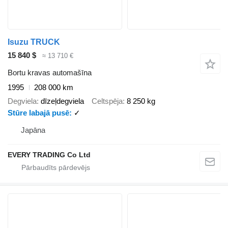
Isuzu TRUCK
15 840 $
≈ 13 710 €
Bortu kravas automašīna
1995
208 000 km
Degviela
dīzeļdegviela
Celtspēja
8 250 kg
Stūre labajā pusē
✓
Japāna
EVERY TRADING Co Ltd