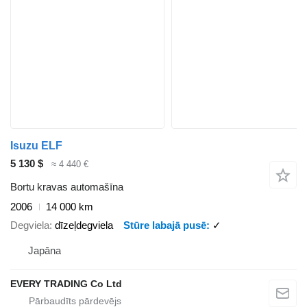
Isuzu ELF
5 130 $
≈ 4 440 €
Bortu kravas automašīna
2006
14 000 km
Degviela
dīzeļdegviela
Stūre labajā pusē
✓
Japāna
EVERY TRADING Co Ltd