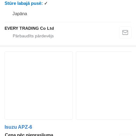
Stūre labajā pusē
✓
Japāna
EVERY TRADING Co Ltd
Isuzu APZ-6
Cena pēc pieprasījuma