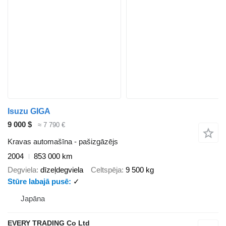
Isuzu GIGA
9 000 $
≈ 7 790 €
Kravas automašīna - pašizgāzējs
2004
853 000 km
Degviela
dīzeļdegviela
Celtspēja
9 500 kg
Stūre labajā pusē
✓
Japāna
EVERY TRADING Co Ltd