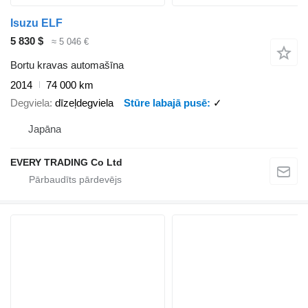
Isuzu ELF
5 830 $
≈ 5 046 €
Bortu kravas automašīna
2014
74 000 km
Degviela
dīzeļdegviela
Stūre labajā pusē
✓
Japāna
EVERY TRADING Co Ltd