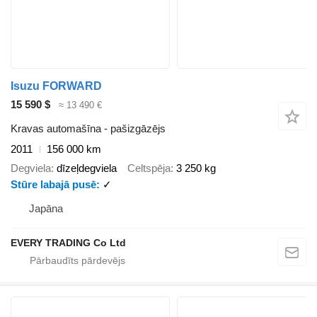
Isuzu FORWARD
15 590 $
≈ 13 490 €
Kravas automašīna - pašizgāzējs
2011
156 000 km
Degviela
dīzeļdegviela
Celtspēja
3 250 kg
Stūre labajā pusē
✓
Japāna
EVERY TRADING Co Ltd