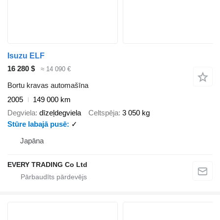
Isuzu ELF
16 280 $
≈ 14 090 €
Bortu kravas automašīna
2005
149 000 km
Degviela
dīzeļdegviela
Celtspēja
3 050 kg
Stūre labajā pusē
✓
Japāna
EVERY TRADING Co Ltd