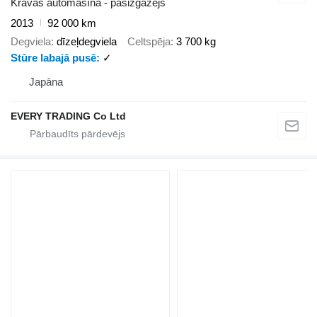
Kravas automašīna - pašizgāzējs
2013
92 000 km
Degviela
dīzeļdegviela
Celtspēja
3 700 kg
Stūre labajā pusē
✓
Japāna
EVERY TRADING Co Ltd