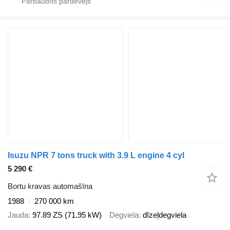
Isuzu NPR 7 tons truck with 3.9 L engine 4 cyl
5 290 €
Bortu kravas automašīna
1988
270 000 km
Jauda
97.89 ZS (71.95 kW)
Degviela
dīzeļdegviela