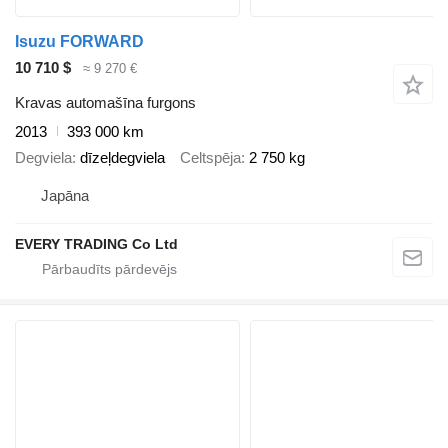
Isuzu FORWARD
10 710 $
≈ 9 270 €
Kravas automašīna furgons
2013
393 000 km
Degviela
dīzeļdegviela
Celtspēja
2 750 kg
Japāna
EVERY TRADING Co Ltd