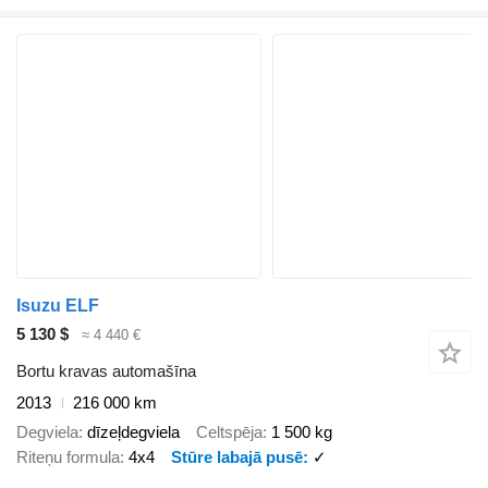
Isuzu ELF
5 130 $
≈ 4 440 €
Bortu kravas automašīna
2013
216 000 km
Degviela
dīzeļdegviela
Celtspēja
1 500 kg
Riteņu formula
4x4
Stūre labajā pusē
✓