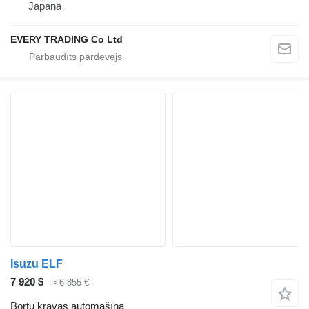
Japāna
EVERY TRADING Co Ltd
Isuzu ELF
7 920 $
≈ 6 855 €
Bortu kravas automašīna