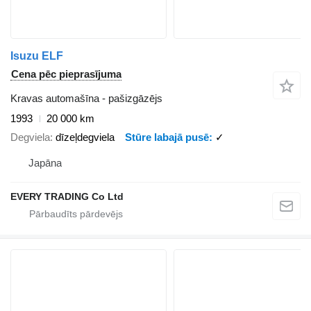
Isuzu ELF
Cena pēc pieprasījuma
Kravas automašīna - pašizgāzējs
1993
20 000 km
Degviela
dīzeļdegviela
Stūre labajā pusē
✓
Japāna
EVERY TRADING Co Ltd