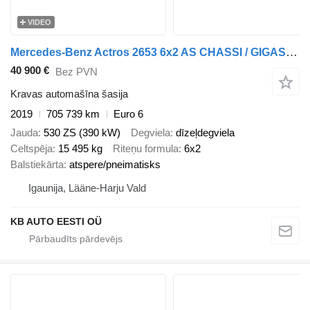
VIDEO
Mercedes-Benz Actros 2653 6x2 AS CHASSI / GIGASPACE
40 900 €
Bez PVN
Kravas automašīna šasija
2019
705 739 km
Euro 6
Jauda
530 ZS (390 kW)
Degviela
dīzeļdegviela
Celtspēja
15 495 kg
Riteņu formula
6x2
Balstiekārta
atspere/pneimatisks
Igaunija, Lääne-Harju Vald
KB AUTO EESTI OÜ