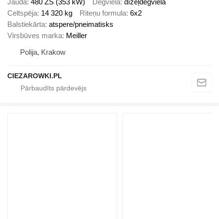
Jauda
480 ZS (353 kW)
Degviela
dīzeļdegviela
Celtspēja
14 320 kg
Riteņu formula
6x2
Balstiekārta
atspere/pneimatisks
Virsbūves marka
Meiller
Polija, Krakow
CIEZAROWKI.PL