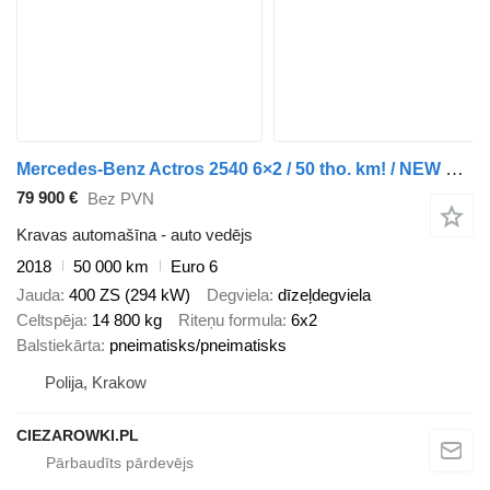
Mercedes-Benz Actros 2540 6×2 / 50 tho. km! / NEW GALVANIZED tow truck 9 m / 5
79 900 €
Bez PVN
Kravas automašīna - auto vedējs
2018
50 000 km
Euro 6
Jauda
400 ZS (294 kW)
Degviela
dīzeļdegviela
Celtspēja
14 800 kg
Riteņu formula
6x2
Balstiekārta
pneimatisks/pneimatisks
Polija, Krakow
CIEZAROWKI.PL