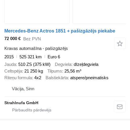
Mercedes-Benz Actros 1851 + pašizgāzējs piekabe
72 000 €
Bez PVN
Kravas automašīna - pašizgāzējs
2015
525 321 km
Euro 6
Jauda
510 ZS (375 kW)
Degviela
dīzeļdegviela
Celtspēja
21 250 kg
Tilpums
25,56 m³
Riteņu formula
4x2
Balstiekārta
atspere/pneimatisks
Vācija, Sinn
Strahlnufa GmbH