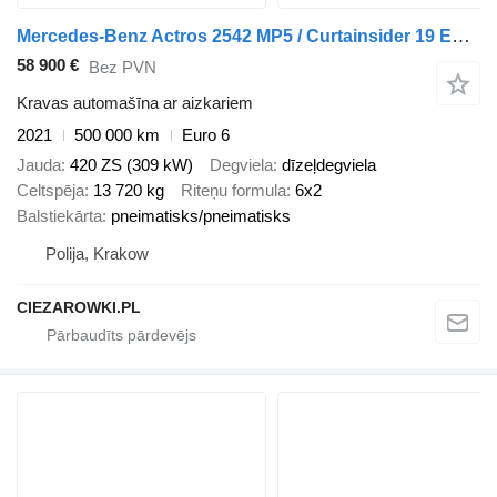
Mercedes-Benz Actros 2542 MP5 / Curtainsider 19 EPAL/ 2021
58 900 €
Bez PVN
Kravas automašīna ar aizkariem
2021
500 000 km
Euro 6
Jauda
420 ZS (309 kW)
Degviela
dīzeļdegviela
Celtspēja
13 720 kg
Riteņu formula
6x2
Balstiekārta
pneimatisks/pneimatisks
Polija, Krakow
CIEZAROWKI.PL