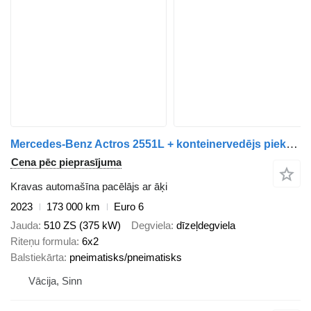
Mercedes-Benz Actros 2551L + konteinervedējs piekabe
Cena pēc pieprasījuma
Kravas automašīna pacēlājs ar āķi
2023
173 000 km
Euro 6
Jauda
510 ZS (375 kW)
Degviela
dīzeļdegviela
Riteņu formula
6x2
Balstiekārta
pneimatisks/pneimatisks
Vācija, Sinn