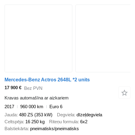
Mercedes-Benz Actros 2648L *2 units
17 900 €
Bez PVN
Kravas automašīna ar aizkariem
2017
960 000 km
Euro 6
Jauda
480 ZS (353 kW)
Degviela
dīzeļdegviela
Celtspēja
16 250 kg
Riteņu formula
6x2
Balstiekārta
pneimatisks/pneimatisks