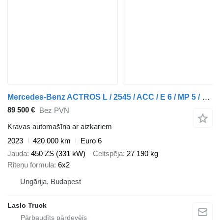
Mercedes-Benz ACTROS L / 2545 / ACC / E 6 / MP 5 / MEGA / ZESTAW PRZESTRZENNY + aizkaru tipa piekabe
89 500 €
Bez PVN
Kravas automašīna ar aizkariem
2023
420 000 km
Euro 6
Jauda
450 ZS (331 kW)
Celtspēja
27 190 kg
Riteņu formula
6x2
Ungārija, Budapest
Laslo Truck