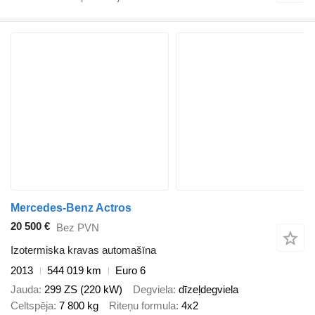
Mercedes-Benz Actros
20 500 €
Bez PVN
Izotermiska kravas automašīna
2013
544 019 km
Euro 6
Jauda
299 ZS (220 kW)
Degviela
dīzeļdegviela
Celtspēja
7 800 kg
Riteņu formula
4x2