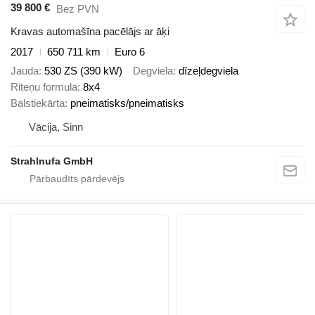
39 800 €
Bez PVN
Kravas automašīna pacēlājs ar āķi
2017
650 711 km
Euro 6
Jauda
530 ZS (390 kW)
Degviela
dīzeļdegviela
Riteņu formula
8x4
Balstiekārta
pneimatisks/pneimatisks
Vācija, Sinn
Strahlnufa GmbH