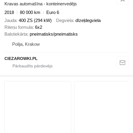
Kravas automašīna - konteinervedējs
2018
80 000 km
Euro 6
Jauda
400 ZS (294 kW)
Degviela
dīzeļdegviela
Riteņu formula
6x2
Balstiekārta
pneimatisks/pneimatisks
Polija, Krakow
CIEZAROWKI.PL