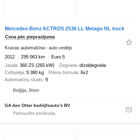
Mercedes-Benz ACTROS 2536 LL Metago NL truck
Cena pēc pieprasījuma
Kravas automašīna - auto vedējs
2012
295 063 km
Euro 5
Jauda
360 ZS (265 kW)
Degviela
dīzeļdegviela
Celtspēja
9 380 kg
Riteņu formula
6x2
Automašīnu skaits
9
Beļģija, Meer
GA den Otter bedrijfsauto’s BV