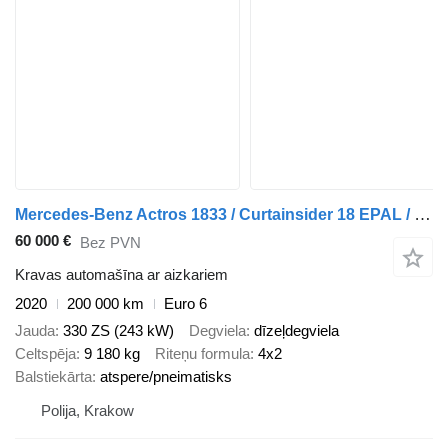
Mercedes-Benz Actros 1833 / Curtainsider 18 EPAL / 200 tho. km
60 000 €
Bez PVN
Kravas automašīna ar aizkariem
2020
200 000 km
Euro 6
Jauda
330 ZS (243 kW)
Degviela
dīzeļdegviela
Celtspēja
9 180 kg
Riteņu formula
4x2
Balstiekārta
atspere/pneimatisks
Polija, Krakow