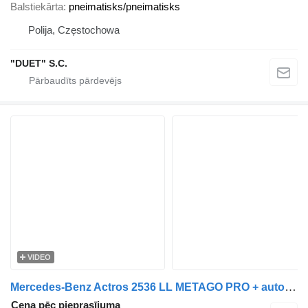
Balstiekārta
pneimatisks/pneimatisks
Polija, Częstochowa
"DUET" S.C.
VIDEO
Mercedes-Benz Actros 2536 LL METAGO PRO + auto vedējs piekabe
Cena pēc pieprasījuma