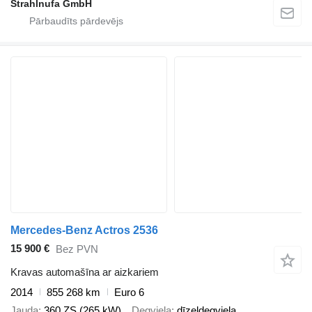
Strahlnufa GmbH
Mercedes-Benz Actros 2536
15 900 €
Bez PVN
Kravas automašīna ar aizkariem
2014
855 268 km
Euro 6
Jauda
360 ZS (265 kW)
Degviela
dīzeļdegviela