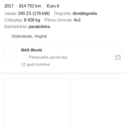
2017
814 752 km
Euro 6
Jauda
240 ZS (176 kW)
Degviela
dīzeļdegviela
Celtspēja
8 428 kg
Riteņu formula
4x2
Balstiekārta
paraboliska
Nīderlande, Veghel
BAS World
22
gadi Autoline