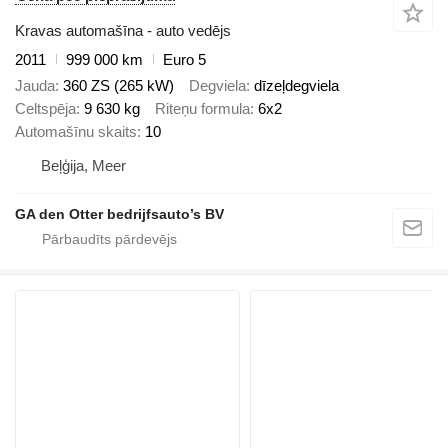
Kravas automašīna - auto vedējs
2011
999 000 km
Euro 5
Jauda
360 ZS (265 kW)
Degviela
dīzeļdegviela
Celtspēja
9 630 kg
Riteņu formula
6x2
Automašīnu skaits
10
Beļģija, Meer
GA den Otter bedrijfsauto’s BV