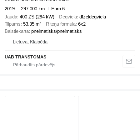
2019
297 000 km
Euro 6
Jauda
400 ZS (294 kW)
Degviela
dīzeļdegviela
Tilpums
53,35 m³
Riteņu formula
6x2
Balstiekārta
pneimatisks/pneimatisks
Lietuva, Klaipėda
UAB TRANSTOMAS