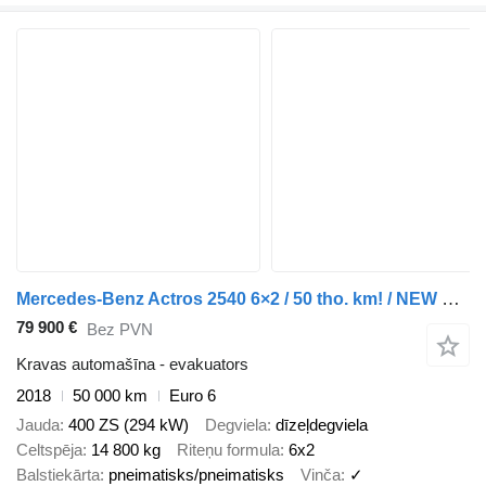
Mercedes-Benz Actros 2540 6×2 / 50 tho. km! / NEW GALVANIZED tow truck 9 m / 5
79 900 €
Bez PVN
Kravas automašīna - evakuators
2018
50 000 km
Euro 6
Jauda
400 ZS (294 kW)
Degviela
dīzeļdegviela
Celtspēja
14 800 kg
Riteņu formula
6x2
Balstiekārta
pneimatisks/pneimatisks
Vinča
✓