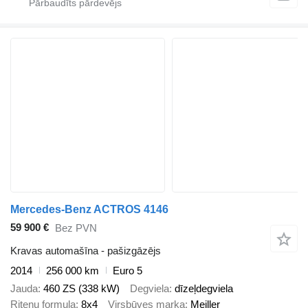
Mercedes-Benz ACTROS 4146
59 900 €
Bez PVN
Kravas automašīna - pašizgāzējs
2014
256 000 km
Euro 5
Jauda
460 ZS (338 kW)
Degviela
dīzeļdegviela
Riteņu formula
8x4
Virsbūves marka
Meiller