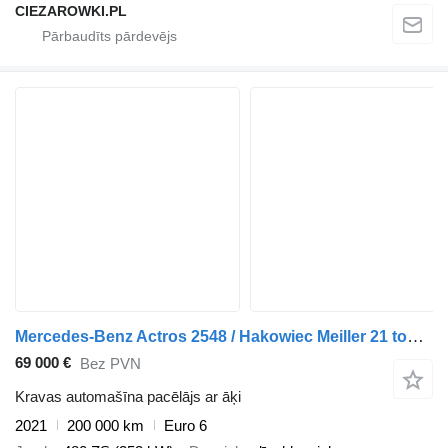
CIEZAROWKI.PL
Mercedes-Benz Actros 2548 / Hakowiec Meiller 21 ton / 200 tys. km! / 5 szt
69 000 €
Bez PVN
Kravas automašīna pacēlājs ar āķi
2021
200 000 km
Euro 6