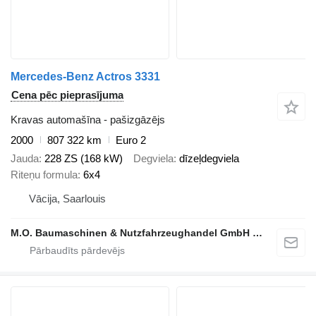
Mercedes-Benz Actros 3331
Cena pēc pieprasījuma
Kravas automašīna - pašizgāzējs
2000
807 322 km
Euro 2
Jauda
228 ZS (168 kW)
Degviela
dīzeļdegviela
Riteņu formula
6x4
Vācija, Saarlouis
M.O. Baumaschinen & Nutzfahrzeughandel GmbH & CO.