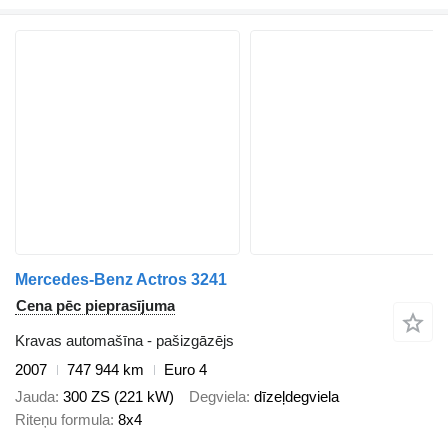
Mercedes-Benz Actros 3241
Cena pēc pieprasījuma
Kravas automašīna - pašizgāzējs
2007
747 944 km
Euro 4
Jauda
300 ZS (221 kW)
Degviela
dīzeļdegviela
Riteņu formula
8x4