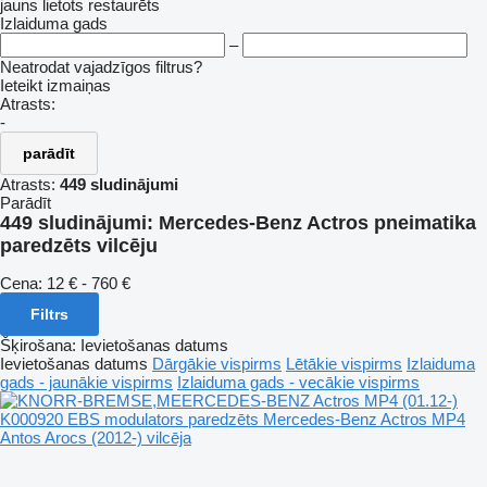
jauns
lietots
restaurēts
Izlaiduma gads
–
Neatrodat vajadzīgos filtrus?
Ieteikt izmaiņas
Atrasts:
-
parādīt
Atrasts:
449 sludinājumi
Parādīt
449 sludinājumi:
Mercedes-Benz Actros pneimatika
paredzēts vilcēju
Cena:
12 € - 760 €
Filtrs
Šķirošana
:
Ievietošanas datums
Ievietošanas datums
Dārgākie vispirms
Lētākie vispirms
Izlaiduma
gads - jaunākie vispirms
Izlaiduma gads - vecākie vispirms