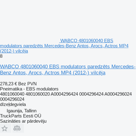
WABCO 4801060040 EBS
modulators paredzēts Mercedes-Benz Antos, Arocs, Actros MP4
(2012-) vilcēja
8
WABCO 4801060040 EBS modulators paredzēts Mercedes-
Benz Antos, Arocs, Actros MP4 (2012-) vilcēja
278,23 €
Bez PVN
Pneimatika - EBS modulators
4801060040 4801060020 A0004296424 0004296424 A0004296024
0004296024
dīzeļdegviela
Igaunija, Tallinn
TruckParts Eesti OÜ
Sazināties ar pārdevēju