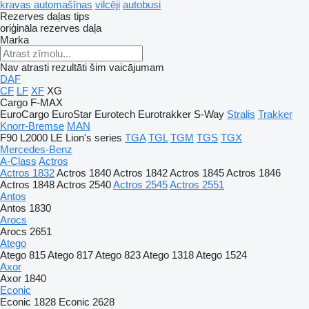
kravas automašīnas
vilcēji
autobusi
Rezerves daļas tips
oriģināla rezerves daļa
Marka
Nav atrasti rezultāti šim vaicājumam
DAF
CF
LF
XF
XG
Cargo
F-MAX
EuroCargo
EuroStar
Eurotech
Eurotrakker
S-Way
Stralis
Trakker
Knorr-Bremse
MAN
F90
L2000
LE
Lion's series
TGA
TGL
TGM
TGS
TGX
Mercedes-Benz
A-Class
Actros
Actros 1832
Actros 1840
Actros 1842
Actros 1845
Actros 1846
Actros 1848
Actros 2540
Actros 2545
Actros 2551
Antos
Antos 1830
Arocs
Arocs 2651
Atego
Atego 815
Atego 817
Atego 823
Atego 1318
Atego 1524
Axor
Axor 1840
Econic
Econic 1828
Econic 2628