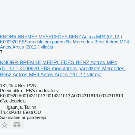
KNORR-BREMSE,MEERCEDES-BENZ Actros MP4 (01.12-)
K000920 EBS modulators paredzēts Mercedes-Benz Actros MP4
Antos Arocs (2012-) vilcēja
7
KNORR-BREMSE,MEERCEDES-BENZ Actros MP4
(01.12-) K000920 EBS modulators paredzēts Mercedes-
Benz Actros MP4 Antos Arocs (2012-) vilcēja
181,45 €
Bez PVN
Pneimatika - EBS modulators
K000920 A0014311013 0014311013 A0014311613 0014311613
dīzeļdegviela
Igaunija, Tallinn
TruckParts Eesti OÜ
Sazināties ar pārdevēju