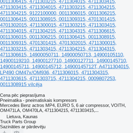
0011306415, 4711303215, 4711304015, 4711303415,
4711303415, 4711304015, 4711303215, 4711304215,
4711304215, 9122100000, 0011306015, 0011306215,
0011306415, 0011308915, 0011309315, 4701301415,
4701302015, 4711300015, 4711303215, 4711303415,
4711304015, 4711304215, 4711304315, 4711306615,
0011306015, 0011306215, 0011306415, 0011308915,
0011309315, 4701301415, 4701302015, 4711300015,
4711303215, 4711303415, 4711304215, 4711304315,
4711306615, 14900050711, 14900050713, 14900105110,
14900119210, 14900127710, 14900127711, 14900145710,
14900145711, 14900145712, 14900145712T, A4711304015,
LP490 OM47x/OM936, 4711306015, 4711304315,
4711303615, 4711303715, 4711304215, 0009807253,
0011308915 vilcēja
Cena pēc pieprasījuma
Pneimatika - pneimatiskais kompresors
Mercedes Benz actros MP4, EURO 5, 6 air compressor, VOITH,
OM471LA, OM470LA, 4711304215, 4711303415,...
Lietuva, Kaunas
Truck Parts Group
Sazināties ar pārdevēju