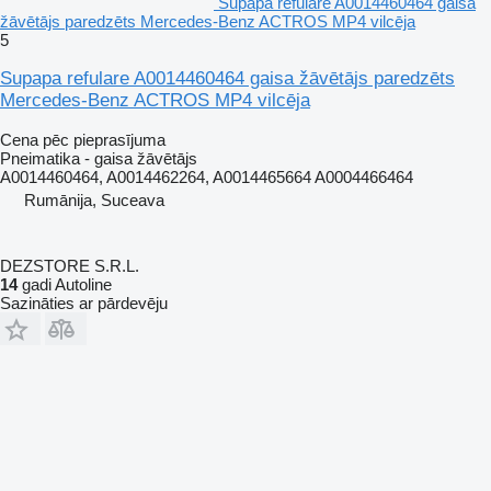
Supapa refulare A0014460464 gaisa
žāvētājs paredzēts Mercedes-Benz ACTROS MP4 vilcēja
5
Supapa refulare A0014460464 gaisa žāvētājs paredzēts
Mercedes-Benz ACTROS MP4 vilcēja
Cena pēc pieprasījuma
Pneimatika - gaisa žāvētājs
A0014460464, A0014462264, A0014465664 A0004466464
Rumānija, Suceava
DEZSTORE S.R.L.
14
gadi Autoline
Sazināties ar pārdevēju