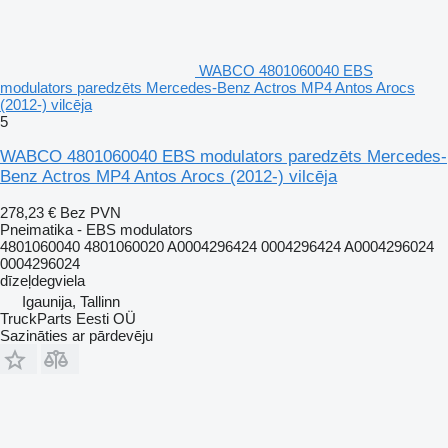
WABCO 4801060040 EBS
modulators paredzēts Mercedes-Benz Actros MP4 Antos Arocs
(2012-) vilcēja
5
WABCO 4801060040 EBS modulators paredzēts Mercedes-
Benz Actros MP4 Antos Arocs (2012-) vilcēja
278,23 €
Bez PVN
Pneimatika - EBS modulators
4801060040 4801060020 A0004296424 0004296424 A0004296024
0004296024
dīzeļdegviela
Igaunija, Tallinn
TruckParts Eesti OÜ
Sazināties ar pārdevēju