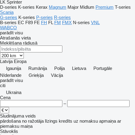
LK
Sprinter
D-series
K-series
Kerax
Magnum
Major
Midlum
Premium
T-series
Scania
G-series
K-series
P-series
R-series
B-series
EC
F89
FE
FH
FL
FM
FMX
N-series
VNL
WABCO
parādīt visu
Atrašanās vieta
Meklēšana rādiusā
Latvija
Eiropa
Igaunija
Rumānija
Polija
Lietuva
Portugāle
Nīderlande
Grieķija
Vācija
parādīt visu
citi
Ukraina
Cena
–
Sludinājuma veids
pārdošana
no ražotāja
līzings
kredīts
uz nomaksu
apmaiņa ar
piemaksu
maiņa
Stāvoklis