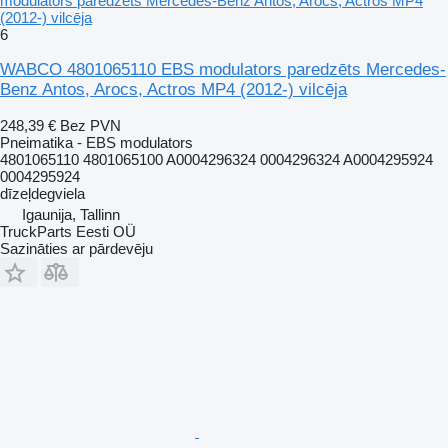
modulators paredzēts Mercedes-Benz Antos, Arocs, Actros MP4
(2012-) vilcēja
6
WABCO 4801065110 EBS modulators paredzēts Mercedes-
Benz Antos, Arocs, Actros MP4 (2012-) vilcēja
248,39 €
Bez PVN
Pneimatika - EBS modulators
4801065110 4801065100 A0004296324 0004296324 A0004295924
0004295924
dīzeļdegviela
Igaunija, Tallinn
TruckParts Eesti OÜ
Sazināties ar pārdevēju