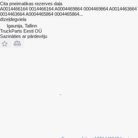
Cita pneimatikas rezerves daļa
A0014466164 0014466164 A0004469864 0004469864 A0014463664
0014463664 A0004465864 0004465864...
dīzeļdegviela
Igaunija, Tallinn
TruckParts Eesti OÜ
Sazināties ar pārdevēju