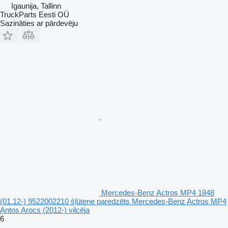
Igaunija, Tallinn
TruckParts Eesti OÜ
Sazināties ar pārdevēju
Mercedes-Benz Actros MP4 1848
(01.12-) 9522002210 šļūtene paredzēts Mercedes-Benz Actros MP4
Antos Arocs (2012-) vilcēja
6