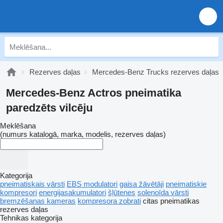
Rezerves daļas
Mercedes-Benz Trucks rezerves daļas
Mercedes-Benz Actros pneimatika
paredzēts vilcēju
Meklēšana
(numurs katalogā, marka, modelis, rezerves daļas)
Kategorija
pneimatiskais vārsti
EBS modulatori
gaisa žāvētāji
pneimatiskie
kompresori
energijasakumulatori
šļūtenes
solenoīda vārsti
bremzēšanas kameras
kompresora zobrati
citas pneimatikas
rezerves daļas
Tehnikas kategorija