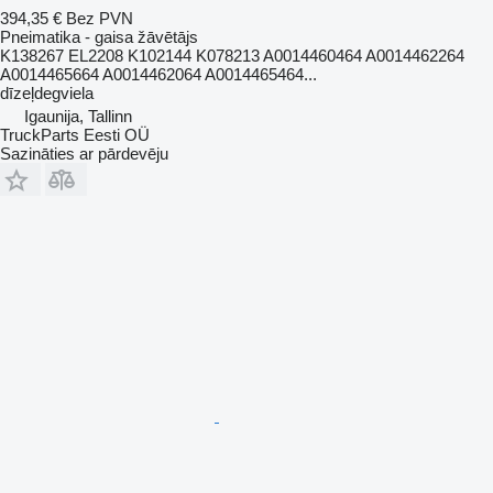
394,35 €
Bez PVN
Pneimatika - gaisa žāvētājs
K138267 EL2208 K102144 K078213 A0014460464 A0014462264
A0014465664 A0014462064 A0014465464...
dīzeļdegviela
Igaunija, Tallinn
TruckParts Eesti OÜ
Sazināties ar pārdevēju