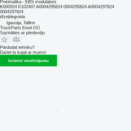
Pneimatika - EBS modulators
K000924 K102407 A0004295824 0004295824 A0004297824
0004297824
dīzeļdegviela
Igaunija, Tallinn
TruckParts Eesti OÜ
Sazināties ar pārdevēju
Pārdodat tehniku?
Dariet to kopā ar mums!
Izvietot sludinājumu