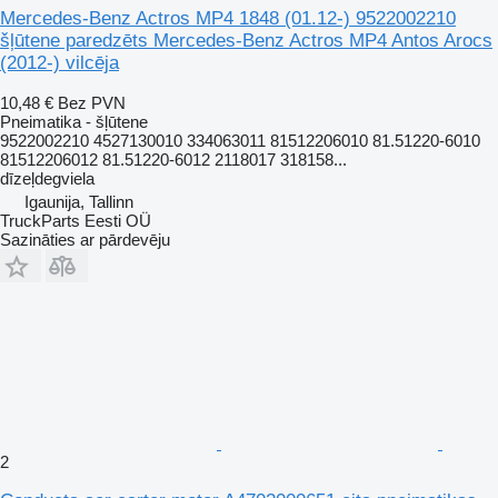
Mercedes-Benz Actros MP4 1848 (01.12-) 9522002210
šļūtene paredzēts Mercedes-Benz Actros MP4 Antos Arocs
(2012-) vilcēja
10,48 €
Bez PVN
Pneimatika - šļūtene
9522002210 4527130010 334063011 81512206010 81.51220-6010
81512206012 81.51220-6012 2118017 318158...
dīzeļdegviela
Igaunija, Tallinn
TruckParts Eesti OÜ
Sazināties ar pārdevēju
2