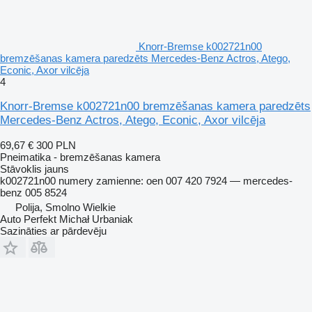
Knorr-Bremse k002721n00
bremzēšanas kamera paredzēts Mercedes-Benz Actros, Atego,
Econic, Axor vilcēja
4
Knorr-Bremse k002721n00 bremzēšanas kamera paredzēts
Mercedes-Benz Actros, Atego, Econic, Axor vilcēja
69,67 €
300 PLN
Pneimatika - bremzēšanas kamera
Stāvoklis
jauns
k002721n00 numery zamienne: oen 007 420 7924 — mercedes-
benz 005 8524
Polija, Smolno Wielkie
Auto Perfekt Michał Urbaniak
Sazināties ar pārdevēju