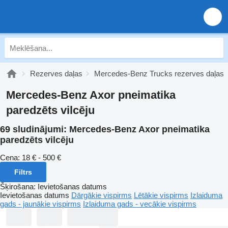
Rezerves daļas
Mercedes-Benz Trucks rezerves daļas
Mercedes-Benz Axor pneimatika
paredzēts vilcēju
69 sludinājumi:
Mercedes-Benz Axor pneimatika
paredzēts vilcēju
Cena:
18 € - 500 €
Filtrs
Šķirošana
:
Ievietošanas datums
Ievietošanas datums
Dārgākie vispirms
Lētākie vispirms
Izlaiduma
gads - jaunākie vispirms
Izlaiduma gads - vecākie vispirms