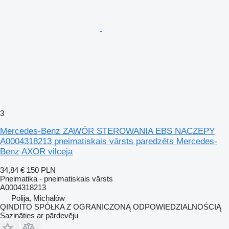
3
Mercedes-Benz ZAWÓR STEROWANIA EBS NACZEPY
A0004318213 pneimatiskais vārsts paredzēts Mercedes-
Benz AXOR vilcēja
34,84 €
150 PLN
Pneimatika - pneimatiskais vārsts
A0004318213
Polija, Michałów
QINDITO SPÓŁKA Z OGRANICZONĄ ODPOWIEDZIALNOŚCIĄ
Sazināties ar pārdevēju