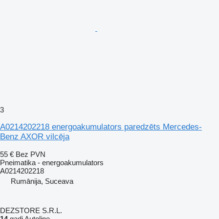
3
A0214202218 energoakumulators paredzēts Mercedes-
Benz AXOR vilcēja
55 €
Bez PVN
Pneimatika - energoakumulators
A0214202218
Rumānija, Suceava
DEZSTORE S.R.L.
14
gadi Autoline