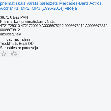
pneimatiskais vārsts paredzēts Mercedes-Benz Actros,
Axor MP1, MP2, MP3 (1996-2014) vilcēja
38,71 €
Bez PVN
Pneimatika - pneimatiskais vārsts
4721729010 4721720010 A0009975212 0009975212 A0009973812
0009973812
dīzeļdegviela
Igaunija, Tallinn
TruckParts Eesti OÜ
Sazināties ar pārdevēju