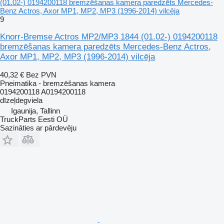
(01.02-) 0194200118 bremzēšanas kamera paredzēts Mercedes-
Benz Actros, Axor MP1, MP2, MP3 (1996-2014) vilcēja
9
Knorr-Bremse Actros MP2/MP3 1844 (01.02-) 0194200118
bremzēšanas kamera paredzēts Mercedes-Benz Actros,
Axor MP1, MP2, MP3 (1996-2014) vilcēja
40,32 €
Bez PVN
Pneimatika - bremzēšanas kamera
0194200118 A0194200118
dīzeļdegviela
Igaunija, Tallinn
TruckParts Eesti OÜ
Sazināties ar pārdevēju