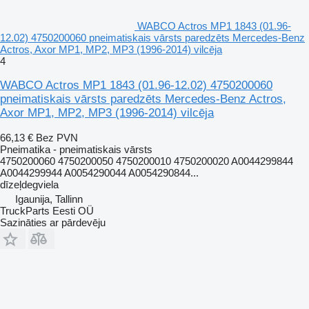
WABCO Actros MP1 1843 (01.96-
12.02) 4750200060 pneimatiskais vārsts paredzēts Mercedes-Benz
Actros, Axor MP1, MP2, MP3 (1996-2014) vilcēja
4
WABCO Actros MP1 1843 (01.96-12.02) 4750200060
pneimatiskais vārsts paredzēts Mercedes-Benz Actros,
Axor MP1, MP2, MP3 (1996-2014) vilcēja
66,13 €
Bez PVN
Pneimatika - pneimatiskais vārsts
4750200060 4750200050 4750200010 4750200020 A0044299844
A0044299944 A0054290044 A0054290844...
dīzeļdegviela
Igaunija, Tallinn
TruckParts Eesti OÜ
Sazināties ar pārdevēju