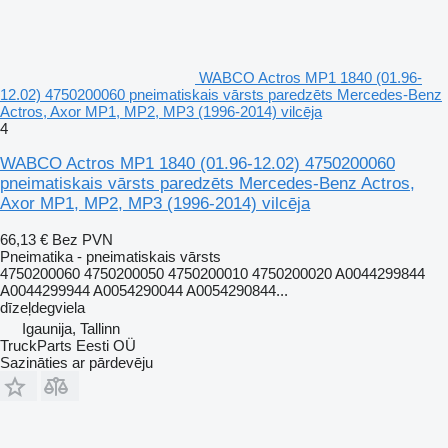
WABCO Actros MP1 1840 (01.96-
12.02) 4750200060 pneimatiskais vārsts paredzēts Mercedes-Benz
Actros, Axor MP1, MP2, MP3 (1996-2014) vilcēja
4
WABCO Actros MP1 1840 (01.96-12.02) 4750200060
pneimatiskais vārsts paredzēts Mercedes-Benz Actros,
Axor MP1, MP2, MP3 (1996-2014) vilcēja
66,13 €
Bez PVN
Pneimatika - pneimatiskais vārsts
4750200060 4750200050 4750200010 4750200020 A0044299844
A0044299944 A0054290044 A0054290844...
dīzeļdegviela
Igaunija, Tallinn
TruckParts Eesti OÜ
Sazināties ar pārdevēju