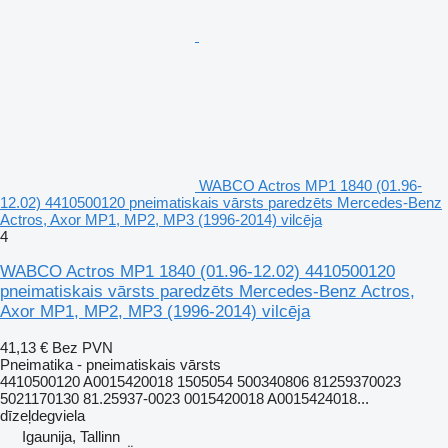
WABCO Actros MP1 1840 (01.96-
12.02) 4410500120 pneimatiskais vārsts paredzēts Mercedes-Benz
Actros, Axor MP1, MP2, MP3 (1996-2014) vilcēja
4
WABCO Actros MP1 1840 (01.96-12.02) 4410500120
pneimatiskais vārsts paredzēts Mercedes-Benz Actros,
Axor MP1, MP2, MP3 (1996-2014) vilcēja
41,13 €
Bez PVN
Pneimatika - pneimatiskais vārsts
4410500120 A0015420018 1505054 500340806 81259370023
5021170130 81.25937-0023 0015420018 A0015424018...
dīzeļdegviela
Igaunija, Tallinn