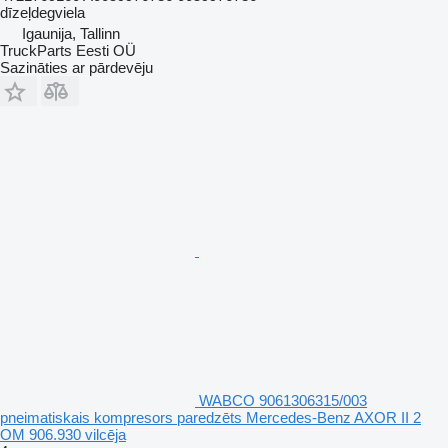
dīzeļdegviela
Igaunija, Tallinn
TruckParts Eesti OÜ
Sazināties ar pārdevēju
WABCO 9061306315/003
pneimatiskais kompresors paredzēts Mercedes-Benz AXOR II 2
OM 906.930 vilcēja