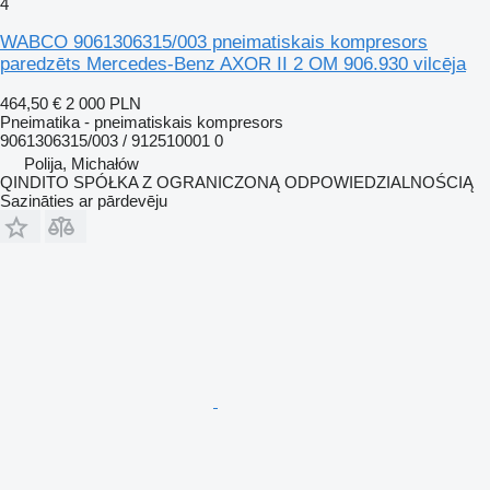
4
WABCO 9061306315/003 pneimatiskais kompresors
paredzēts Mercedes-Benz AXOR II 2 OM 906.930 vilcēja
464,50 €
2 000 PLN
Pneimatika - pneimatiskais kompresors
9061306315/003 / 912510001 0
Polija, Michałów
QINDITO SPÓŁKA Z OGRANICZONĄ ODPOWIEDZIALNOŚCIĄ
Sazināties ar pārdevēju