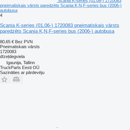
Scania K-series (01.06-) 1720083
pneimatiskais vārsts paredzēts Scania K,N,F-series bus (2006-)
autobusa
4
Scania K-series (01.06-) 1720083 pneimatiskais vārsts
paredzēts Scania K,N,F-series bus (2006-) autobusa
80,65 €
Bez PVN
Pneimatiskais vārsts
1720083
dīzeļdegviela
Igaunija, Tallinn
TruckParts Eesti OÜ
Sazināties ar pārdevēju