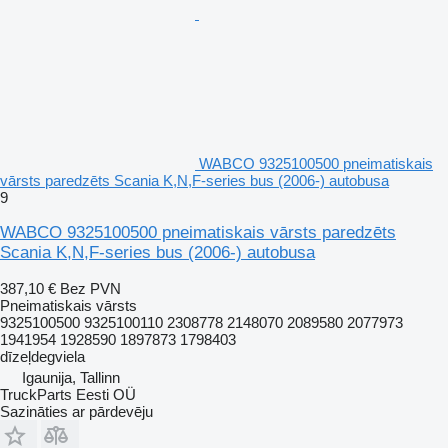
WABCO 9325100500 pneimatiskais
vārsts paredzēts Scania K,N,F-series bus (2006-) autobusa
9
WABCO 9325100500 pneimatiskais vārsts paredzēts
Scania K,N,F-series bus (2006-) autobusa
387,10 €
Bez PVN
Pneimatiskais vārsts
9325100500 9325100110 2308778 2148070 2089580 2077973
1941954 1928590 1897873 1798403
dīzeļdegviela
Igaunija, Tallinn
TruckParts Eesti OÜ
Sazināties ar pārdevēju