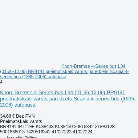
Knorr-Bremse 4-Series bus L94
(01.96-12.06) BR9191 pneimatiskais vārsts paredzēts Scania 4-
series bus (1995-2006) autobusa
4
Knorr-Bremse 4-Series bus L94 (01.96-12.06) BR9191
pneimatiskais vārsts paredzēts Scania 4-series bus (1995-
2006) autobusa
34,68 €
Bez PVN
Pneimatiskais vārsts
BR9191 II41119F K038438 K038430 20516342 21893128
5001866013 7420516342 41027223 41027224...