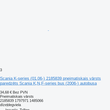
3
Scania K-series (01.06-) 2185839 pneimatiskais vārsts
paredzēts Scania K,N,F-series bus (2006-) autobusa
34,68 €
Bez PVN
Pneimatiskais vārsts
2185839 1797971 1485066
dīzeļdegviela
Igaunija, Tallinn