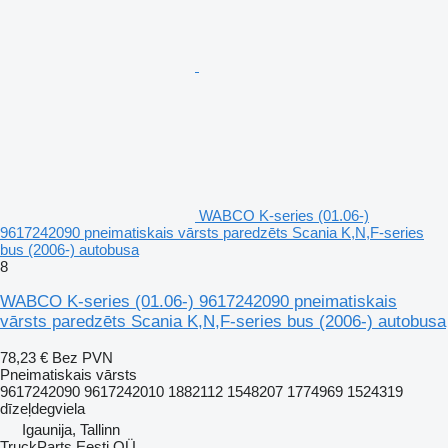
WABCO K-series (01.06-)
9617242090 pneimatiskais vārsts paredzēts Scania K,N,F-series
bus (2006-) autobusa
8
WABCO K-series (01.06-) 9617242090 pneimatiskais
vārsts paredzēts Scania K,N,F-series bus (2006-) autobusa
78,23 €
Bez PVN
Pneimatiskais vārsts
9617242090 9617242010 1882112 1548207 1774969 1524319
dīzeļdegviela
Igaunija, Tallinn
TruckParts Eesti OÜ