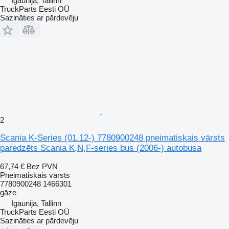
Igaunija, Tallinn
TruckParts Eesti OÜ
Sazināties ar pārdevēju
2
Scania K-Series (01.12-) 7780900248 pneimatiskais vārsts
paredzēts Scania K,N,F-series bus (2006-) autobusa
67,74 €
Bez PVN
Pneimatiskais vārsts
7780900248 1466301
gāze
Igaunija, Tallinn
TruckParts Eesti OÜ
Sazināties ar pārdevēju