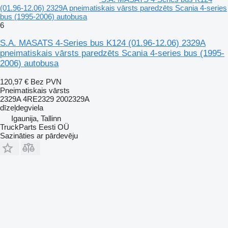
(01.96-12.06) 2329A pneimatiskais vārsts paredzēts Scania 4-series
bus (1995-2006) autobusa
6
S.A. MASATS 4-Series bus K124 (01.96-12.06) 2329A
pneimatiskais vārsts paredzēts Scania 4-series bus (1995-
2006) autobusa
120,97 €
Bez PVN
Pneimatiskais vārsts
2329A 4RE2329 2002329A
dīzeļdegviela
Igaunija, Tallinn
TruckParts Eesti OÜ
Sazināties ar pārdevēju