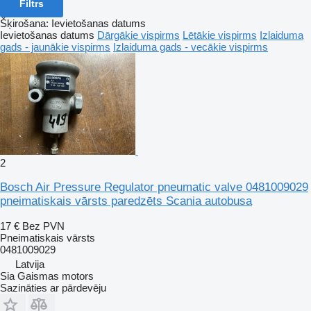
Filtrs
Šķirošana
:
Ievietošanas datums
Ievietošanas datums
Dārgākie vispirms
Lētākie vispirms
Izlaiduma
gads - jaunākie vispirms
Izlaiduma gads - vecākie vispirms
2
Bosch Air Pressure Regulator pneumatic valve 0481009029
pneimatiskais vārsts paredzēts Scania autobusa
17 €
Bez PVN
Pneimatiskais vārsts
0481009029
Latvija
Sia Gaismas motors
Sazināties ar pārdevēju