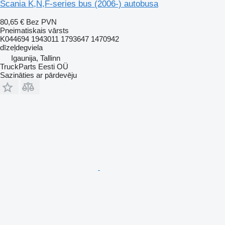
Scania K,N,F-series bus (2006-) autobusa
80,65 €
Bez PVN
Pneimatiskais vārsts
K044694 1943011 1793647 1470942
dīzeļdegviela
Igaunija, Tallinn
TruckParts Eesti OÜ
Sazināties ar pārdevēju