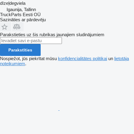
dīzeļdegviela
Igaunija, Tallinn
TruckParts Eesti OÜ
Sazināties ar pārdevēju
Parakstieties uz šis rubrikas jaunajiem sludinājumiem
Parakstīties
Nospiežot, jūs piekrītat mūsu
konfidencialitātes politikai
un
lietotāja
noteikumiem
.