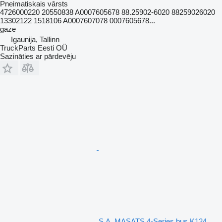
Pneimatiskais vārsts
4726000220 20550838 A0007605678 88.25902-6020 88259026020
13302122 1518106 A0007607078 0007605678...
gāze
Igaunija, Tallinn
TruckParts Eesti OÜ
Sazināties ar pārdevēju
S.A. MASATS 4-Series bus K124