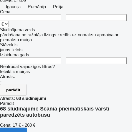
Igaunija
Rumānija
Polija
Cena
–
Sludinājuma veids
pārdošana
no ražotāja
līzings
kredīts
uz nomaksu
apmaiņa ar
piemaksu
maiņa
Stāvoklis
jauns
lietots
Izlaiduma gads
–
Neatrodat vajadzīgos filtrus?
Ieteikt izmaiņas
Atrasts:
-
parādīt
Atrasts:
68 sludinājumi
Parādīt
68 sludinājumi:
Scania pneimatiskais vārsti
paredzēts autobusu
Cena:
17 € - 260 €