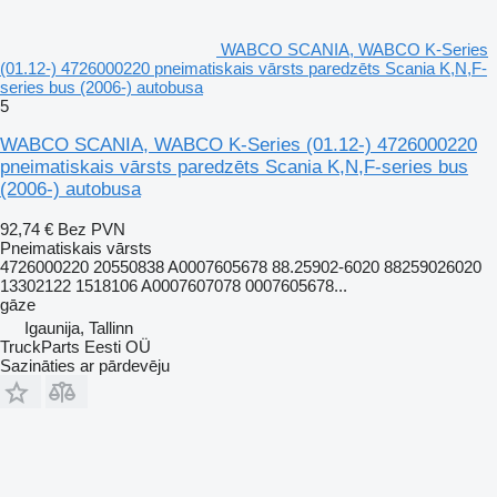
WABCO SCANIA, WABCO K-Series
(01.12-) 4726000220 pneimatiskais vārsts paredzēts Scania K,N,F-
series bus (2006-) autobusa
5
WABCO SCANIA, WABCO K-Series (01.12-) 4726000220
pneimatiskais vārsts paredzēts Scania K,N,F-series bus
(2006-) autobusa
92,74 €
Bez PVN
Pneimatiskais vārsts
4726000220 20550838 A0007605678 88.25902-6020 88259026020
13302122 1518106 A0007607078 0007605678...
gāze
Igaunija, Tallinn
TruckParts Eesti OÜ
Sazināties ar pārdevēju