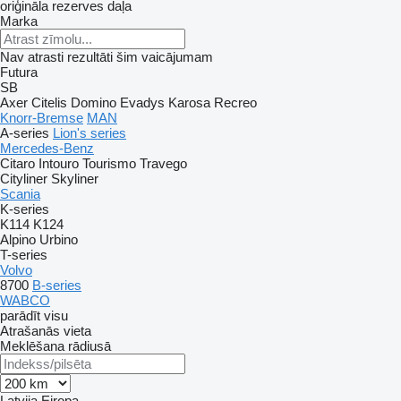
oriģināla rezerves daļa
Marka
Nav atrasti rezultāti šim vaicājumam
Futura
SB
Axer
Citelis
Domino
Evadys
Karosa
Recreo
Knorr-Bremse
MAN
A-series
Lion's series
Mercedes-Benz
Citaro
Intouro
Tourismo
Travego
Cityliner
Skyliner
Scania
K-series
K114
K124
Alpino
Urbino
T-series
Volvo
8700
B-series
WABCO
parādīt visu
Atrašanās vieta
Meklēšana rādiusā
Latvija
Eiropa