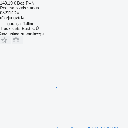
149,19 €
Bez PVN
Pneimatiskais vārsts
052114DV
dīzeļdegviela
Igaunija, Tallinn
TruckParts Eesti OÜ
Sazināties ar pārdevēju