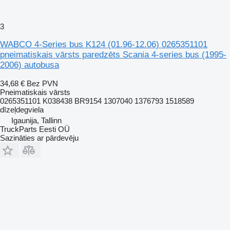
3
WABCO 4-Series bus K124 (01.96-12.06) 0265351101
pneimatiskais vārsts paredzēts Scania 4-series bus (1995-
2006) autobusa
34,68 €
Bez PVN
Pneimatiskais vārsts
0265351101 K038438 BR9154 1307040 1376793 1518589
dīzeļdegviela
Igaunija, Tallinn
TruckParts Eesti OÜ
Sazināties ar pārdevēju