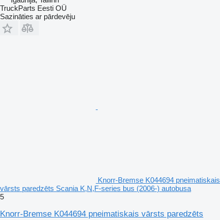
TruckParts Eesti OÜ
Sazināties ar pārdevēju
Knorr-Bremse K044694 pneimatiskais
vārsts paredzēts Scania K,N,F-series bus (2006-) autobusa
5
Knorr-Bremse K044694 pneimatiskais vārsts paredzēts