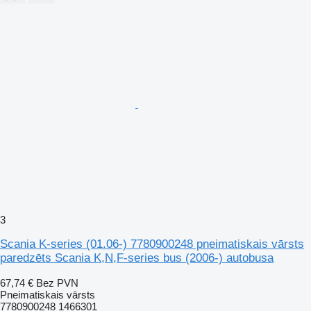
3
Scania K-series (01.06-) 7780900248 pneimatiskais vārsts
paredzēts Scania K,N,F-series bus (2006-) autobusa
67,74 €
Bez PVN
Pneimatiskais vārsts
7780900248 1466301