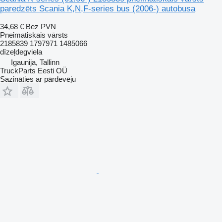
paredzēts Scania K,N,F-series bus (2006-) autobusa
34,68 €
Bez PVN
Pneimatiskais vārsts
2185839 1797971 1485066
dīzeļdegviela
Igaunija, Tallinn
TruckParts Eesti OÜ
Sazināties ar pārdevēju