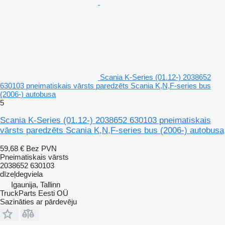
Scania K-Series (01.12-) 2038652
630103 pneimatiskais vārsts paredzēts Scania K,N,F-series bus
(2006-) autobusa
5
Scania K-Series (01.12-) 2038652 630103 pneimatiskais
vārsts paredzēts Scania K,N,F-series bus (2006-) autobusa
59,68 €
Bez PVN
Pneimatiskais vārsts
2038652 630103
dīzeļdegviela
Igaunija, Tallinn
TruckParts Eesti OÜ
Sazināties ar pārdevēju