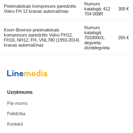
Numurs
Pneimatiskais kompresors paredzēts
katalogā: 412
300 €
Volvo FH 12 kravas automašīnas
704 008R
Numurs
Knorr-Bremse pneimatiskais
katalogā:
kompresors paredzēts Volvo FH12,
70330003,
265 €
FH16, NH12, FH, VNL780 (1993-2014)
degviela:
kravas automašīnas
dīzeļdegviela
Uzņēmums
Par mums
Palīdzība
Kontakti