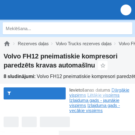
Rezerves daļas
Volvo Trucks rezerves daļas
Volvo F
Volvo FH12 pneimatiskie kompresori
paredzēts kravas automašīnu
8 sludinājumi:
Volvo FH12 pneimatiskie kompresori paredzē
Ievietošanas datums
Dārgākie
vispirms
Lētākie vispirms
Izlaiduma gads - jaunākie
vispirms
Izlaiduma gads -
vecākie vispirms