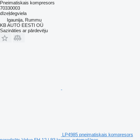
Pneimatiskais kompresors
70330003
dīzeļdegviela
Igaunija, Rummu
KB AUTO EESTI OÜ
Sazināties ar pārdevēju
LP4985 pneimatiskais kompresors
paredzēts Volvo FH 12 | 93 kravas automašīnas