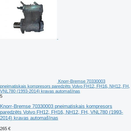
Knorr-Bremse 70330003
pneimatiskais kompresors paredzēts Volvo FH12, FH16, NH12, FH,
VNL780 (1993-2014) kravas automašīnas
5
Knorr-Bremse 70330003 pneimatiskais kompresors
paredzēts Volvo FH12, FH16, NH12, FH, VNL780 (1993-
2014) kravas automašīnas
265 €