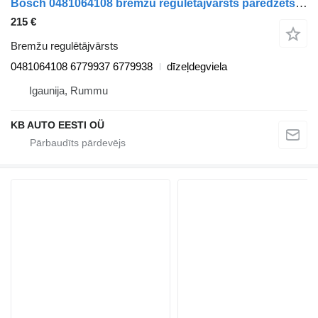
Bosch 0481064108 bremžu regulētājvārsts paredzēts Volvo FL, FE (2005-2014) kravas automašīnas
215 €
Bremžu regulētājvārsts
0481064108 6779937 6779938
dīzeļdegviela
Igaunija, Rummu
KB AUTO EESTI OÜ