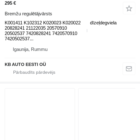
295 €
Bremžu regulētājvārsts
K001411 K102312 K020023 K020022
dīzeļdegviela
20828241 21122035 20570910
20502537 7420828241 7420570910
7420502537...
Igaunija, Rummu
KB AUTO EESTI OÜ