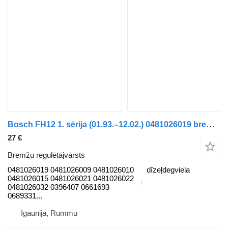
Bosch FH12 1. sērija (01.93.–12.02.) 0481026019 bremžu regulētājvārsts paredzēts Volvo FH12, FH16, NH12, FH, VNL780 (1993-2014) kravas automašīnas
27 €
Bremžu regulētājvārsts
0481026019 0481026009 0481026010
dīzeļdegviela
0481026015 0481026021 0481026022
0481026032 0396407 0661693
0689331...
Igaunija, Rummu