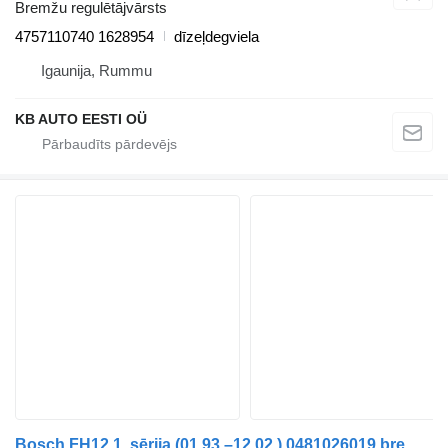
Bremžu regulētājvārsts
4757110740 1628954
dīzeļdegviela
Igaunija, Rummu
KB AUTO EESTI OÜ
Bosch FH12 1. sērija (01.93.–12.02.) 0481026019 bremžu regulētājvārsts paredzēts Volvo FH12, FH16, NH12, FH, VNL780 (1993-2014) kravas automašīnas