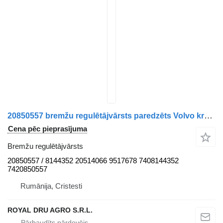
20850557 bremžu regulētājvārsts paredzēts Volvo kravas automašīnas
Cena pēc pieprasījuma
Bremžu regulētājvārsts
20850557 / 8144352 20514066 9517678 7408144352
7420850557
Rumānija, Cristesti
ROYAL DRU AGRO S.R.L.