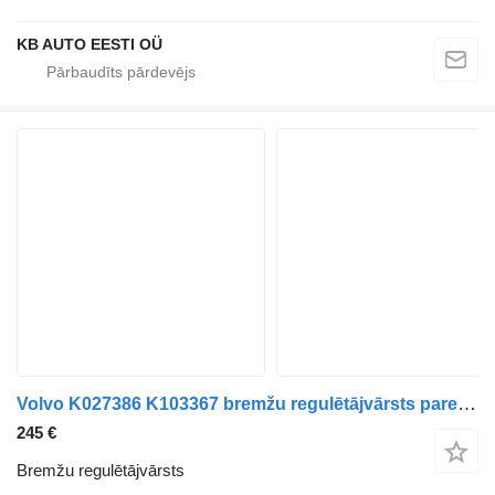
KB AUTO EESTI OÜ
Volvo K027386 K103367 bremžu regulētājvārsts paredzēts Volvo FH, FM, FMX-4 series (2013-) kravas automašīnas
245 €
Bremžu regulētājvārsts