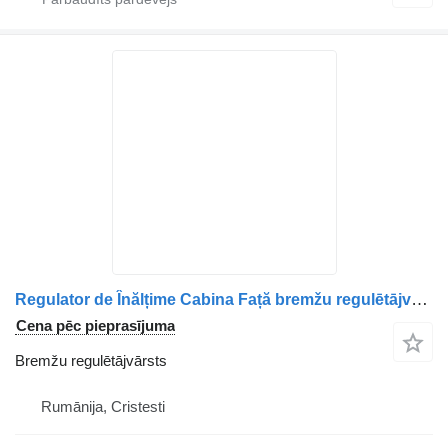
Regulator de Înălțime Cabina Față bremžu regulētājvārsts paredzēts Volvo 20746483 kravas automašīnas
Cena pēc pieprasījuma
Bremžu regulētājvārsts
Rumānija, Cristesti