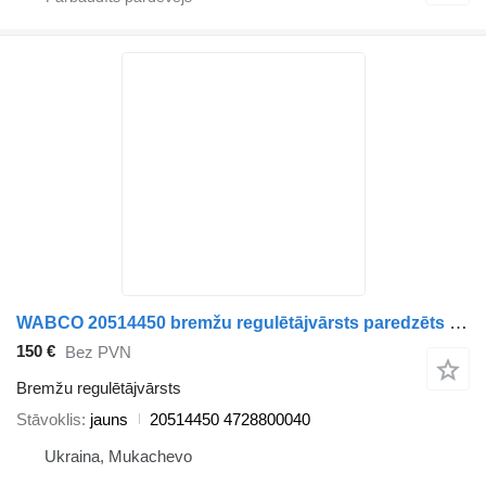
WABCO 20514450 bremžu regulētājvārsts paredzēts Volvo kravas automašīnas
150 €
Bez PVN
Bremžu regulētājvārsts
Stāvoklis
jauns
20514450 4728800040
Ukraina, Mukachevo