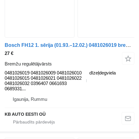
Bosch FH12 1. sērija (01.93.–12.02.) 0481026019 bremžu regulētājvārsts paredzēts Volvo FH12, FH16, NH12, FH, VNL780 (1993-2014) kravas automašīnas
27 €
Bremžu regulētājvārsts
0481026019 0481026009 0481026010
dīzeļdegviela
0481026015 0481026021 0481026022
0481026032 0396407 0661693
0689331...
Igaunija, Rummu
KB AUTO EESTI OÜ