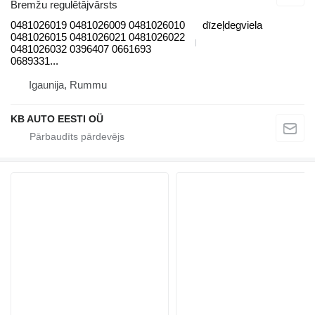
Bremžu regulētājvārsts
0481026019 0481026009 0481026010
dīzeļdegviela
0481026015 0481026021 0481026022
0481026032 0396407 0661693
0689331...
Igaunija, Rummu
KB AUTO EESTI OÜ