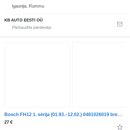
Igaunija, Rummu
KB AUTO EESTI OÜ
Bosch FH12 1. sērija (01.93.–12.02.) 0481026019 bremžu regulētājvārsts paredzēts Volvo FH12, FH16, NH12, FH, VNL780 (1993-2014) kravas automašīnas
27 €