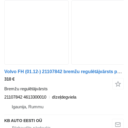
Volvo FH (01.12-) 21107842 bremžu regulētājvārsts paredzēts Volvo FH, FM, FMX-4 series (2013-) kravas automašīnas
310 €
Bremžu regulētājvārsts
21107842 4613300010
dīzeļdegviela
Igaunija, Rummu
KB AUTO EESTI OÜ