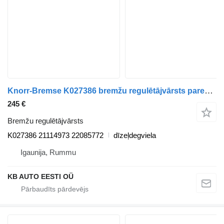
Knorr-Bremse K027386 bremžu regulētājvārsts paredzēts Volvo FH, FM, FMX-4 series (2013-) kravas automašīnas
245 €
Bremžu regulētājvārsts
K027386 21114973 22085772
dīzeļdegviela
Igaunija, Rummu
KB AUTO EESTI OÜ