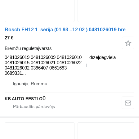
Bosch FH12 1. sērija (01.93.–12.02.) 0481026019 bremžu regulētājvārsts paredzēts Volvo FH12, FH16, NH12, FH, VNL780 (1993-2014) kravas automašīnas
27 €
Bremžu regulētājvārsts
0481026019 0481026009 0481026010
dīzeļdegviela
0481026015 0481026021 0481026022
0481026032 0396407 0661693
0689331...
Igaunija, Rummu
KB AUTO EESTI OÜ