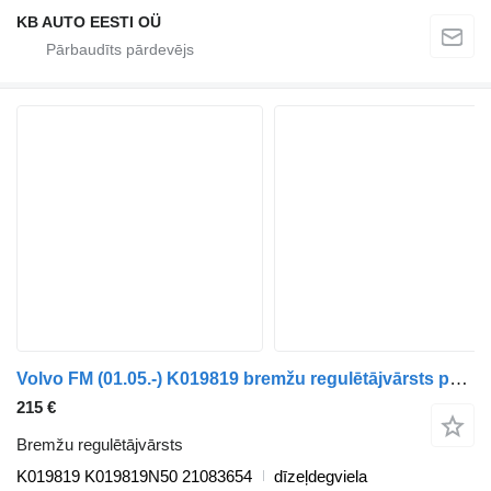
KB AUTO EESTI OÜ
Volvo FM (01.05.-) K019819 bremžu regulētājvārsts paredzēts Volvo FM7-FM12, FM, FMX (1998-2014) kravas automašīnas
215 €
Bremžu regulētājvārsts
K019819 K019819N50 21083654
dīzeļdegviela