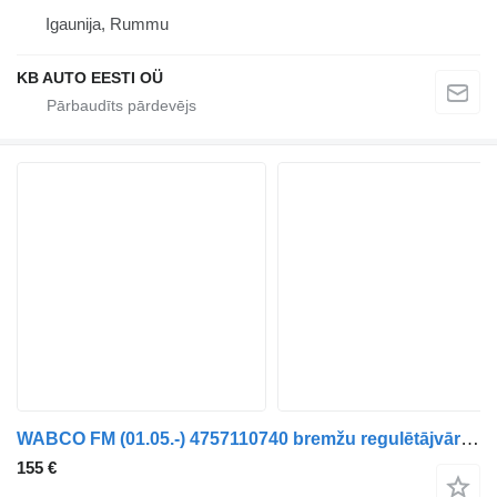
Igaunija, Rummu
KB AUTO EESTI OÜ
WABCO FM (01.05.-) 4757110740 bremžu regulētājvārsts paredzēts Volvo FM7-FM12, FM, FMX (1998-2014) kravas automašīnas
155 €