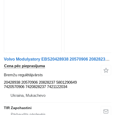
Volvo Modulyatory EBS20428938 20570906 20828237 5801290649 7420570906 7 bremžu regulētājvārsts paredzēts Volvo VOLVO, IVECO.RVI kravas automašīnas
Cena pēc pieprasījuma
Bremžu regulētājvārsts
20428938 20570906 20828237 5801290649
7420570906 7420828237 7421122034
Ukraina, Mukachevo
TIR Zapchastini