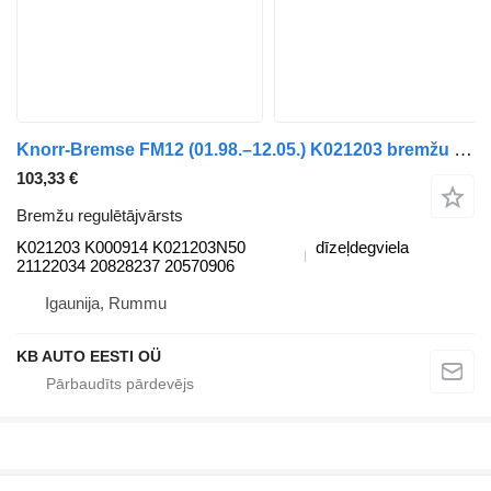
Knorr-Bremse FM12 (01.98.–12.05.) K021203 bremžu regulētājvārsts paredzēts Volvo FM7-FM12, FM, FMX (1998-2014) kravas automašīnas
103,33 €
Bremžu regulētājvārsts
K021203 K000914 K021203N50
dīzeļdegviela
21122034 20828237 20570906
Igaunija, Rummu
KB AUTO EESTI OÜ