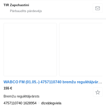
TIR Zapchastini
WABCO FM (01.05.-) 4757110740 bremžu regulētājvārsts paredzēts Volvo FM7-FM12, FM, FMX (1998-2014) kravas automašīnas
155 €
Bremžu regulētājvārsts
4757110740 1628954
dīzeļdegviela