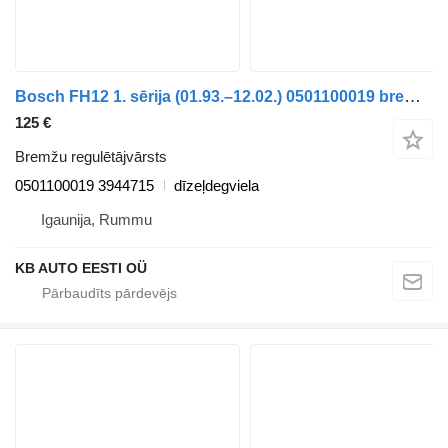
Bosch FH12 1. sērija (01.93.–12.02.) 0501100019 bremžu regulētājvārsts paredzēts Volvo FH12, FH16, NH12, FH, VNL780 (1993-2014) kravas automašīnas
125 €
Bremžu regulētājvārsts
0501100019 3944715
dīzeļdegviela
Igaunija, Rummu
KB AUTO EESTI OÜ