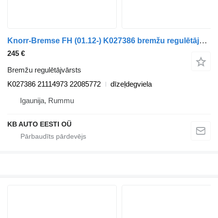
Knorr-Bremse FH (01.12-) K027386 bremžu regulētājvārsts paredzēts Volvo FH, FM, FMX-4 series (2013-) kravas automašīnas
245 €
Bremžu regulētājvārsts
K027386 21114973 22085772
dīzeļdegviela
Igaunija, Rummu
KB AUTO EESTI OÜ