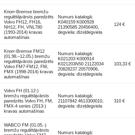
Knorr-Bremse bremžu
regulētājvārsts paredzēts
Numurs katalogā:
Volvo FH12, FH16,
K040159 K000928
124 €
NH12, FH, VNL780
21390585 20456400,
(1993-2014) kravas
degviela: dīzeļdegviela
automašīnas
Knorr-Bremse FM12
Numurs katalogā:
(01.98.–12.05.) bremžu
K021203 K000914
regulētājvārsts paredzēts
K021203N50 21122034
103,33 €
Volvo FM7-FM12, FM,
20828237 20570906,
FMX (1998-2014) kravas
degviela: dīzeļdegviela
automašīnas
Volvo FH (01.12-)
bremžu regulētājvārsts
Numurs katalogā:
paredzēts Volvo FH, FM,
21107842 4613300010,
310 €
FMX-4 series (2013-)
degviela: dīzeļdegviela
kravas automašīnas
WABCO FM (01.05.-)
bremžu regulētājvārsts
Numurs katalogā: