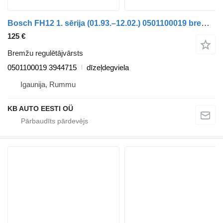
Bosch FH12 1. sērija (01.93.–12.02.) 0501100019 bremžu regulētājvārsts paredzēts Volvo FH12, FH16, NH12, FH, VNL780 (1993-2014) kravas automašīnas
125 €
Bremžu regulētājvārsts
0501100019 3944715
dīzeļdegviela
Igaunija, Rummu
KB AUTO EESTI OÜ