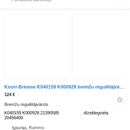
Knorr-Bremse K040159 K000928 bremžu regulētājvārsts paredzēts Volvo FH12, FH16, NH12, FH, VNL780 (1993-2014) kravas automašīnas
124 €
Bremžu regulētājvārsts
K040159 K000928 21390585
dīzeļdegviela
20456400
Igaunija, Rummu