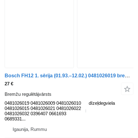
Bosch FH12 1. sērija (01.93.–12.02.) 0481026019 bremžu regulētājvārsts paredzēts Volvo FH12, FH16, NH12, FH, VNL780 (1993-2014) kravas automašīnas
27 €
Bremžu regulētājvārsts
0481026019 0481026009 0481026010
dīzeļdegviela
0481026015 0481026021 0481026022
0481026032 0396407 0661693
0689331...
Igaunija, Rummu