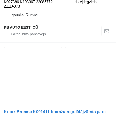
K027386 K103367 22085772
dīzeļdegviela
21114973
Igaunija, Rummu
KB AUTO EESTI OÜ
Knorr-Bremse K001411 bremžu regulētājvārsts paredzēts Volvo FH, FM, FMX-4 series (2013-) kravas automašīnas