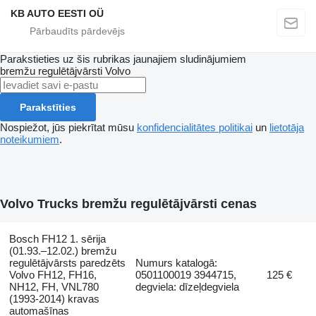
KB AUTO EESTI OÜ
Parakstieties uz šis rubrikas jaunajiem sludinājumiem
bremžu regulētājvārsti
Volvo
Parakstīties
Nospiežot, jūs piekrītat mūsu
konfidencialitātes politikai
un
lietotāja
noteikumiem
.
Volvo Trucks bremžu regulētājvārsti cenas
Bosch FH12 1. sērija
(01.93.–12.02.) bremžu
regulētājvārsts paredzēts
Numurs katalogā:
Volvo FH12, FH16,
0501100019 3944715,
125 €
NH12, FH, VNL780
degviela: dīzeļdegviela
(1993-2014) kravas
automašīnas