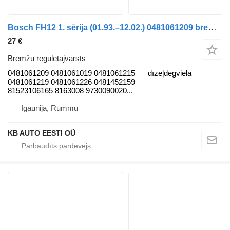
Bosch FH12 1. sērija (01.93.–12.02.) 0481061209 bremžu regulētājvārsts paredzēts Volvo FH12, FH16, NH12, FH, VNL780 (1993-2014) kravas automašīnas
27 €
Bremžu regulētājvārsts
0481061209 0481061019 0481061215
dīzeļdegviela
0481061219 0481061226 0481452159
81523106165 8163008 9730090020...
Igaunija, Rummu
KB AUTO EESTI OÜ