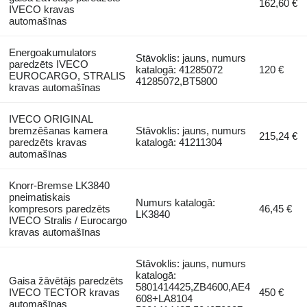
162,60 €
IVECO kravas
automašīnas
Energoakumulators
Stāvoklis: jauns, numurs
paredzēts IVECO
katalogā: 41285072
120 €
EUROCARGO, STRALIS
41285072,BT5800
kravas automašīnas
IVECO ORIGINAL
bremzēšanas kamera
Stāvoklis: jauns, numurs
215,24 €
paredzēts kravas
katalogā: 41211304
automašīnas
Knorr-Bremse LK3840
pneimatiskais
Numurs katalogā:
kompresors paredzēts
46,45 €
LK3840
IVECO Stralis / Eurocargo
kravas automašīnas
Stāvoklis: jauns, numurs
katalogā:
Gaisa žāvētājs paredzēts
5801414425,ZB4600,AE4
IVECO TECTOR kravas
450 €
608+LA8104
automašīnas