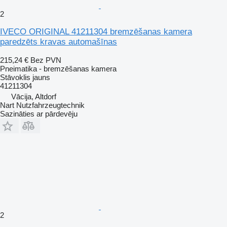
2
IVECO ORIGINAL 41211304 bremzēšanas kamera
paredzēts kravas automašīnas
215,24 €
Bez PVN
Pneimatika - bremzēšanas kamera
Stāvoklis
jauns
41211304
Vācija, Altdorf
Nart Nutzfahrzeugtechnik
Sazināties ar pārdevēju
2