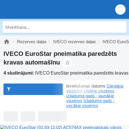
Rezerves daļas
IVECO rezerves daļas
IVECO EuroSt
IVECO EuroStar pneimatika paredzēts
kravas automašīnu
4 sludinājumi:
IVECO EuroStar pneimatika paredzēts kravas
Ievietošanas datums
Dārgākie
vispirms
Lētākie vispirms
Izlaiduma gads - jaunākie
vispirms
Izlaiduma gads -
vecākie vispirms