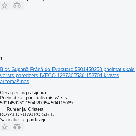
1
Bloc Supapă Frână de Evacuare 5801459250 pneimatiskais
vārsts paredzēts IVECO 1287305536 153704 kravas
automašīnas
Cena pēc pieprasījuma
Pneimatika - pneimatiskais vārsts
5801459250 / 504387954 504115069
Rumānija, Cristesti
ROYAL DRU AGRO S.R.L.
Sazināties ar pārdevēju