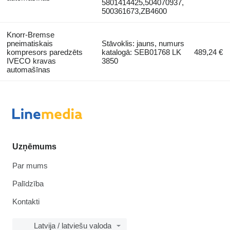
5801414425,504070937,
500361673,ZB4600
Knorr-Bremse
pneimatiskais
Stāvoklis: jauns, numurs
kompresors paredzēts
katalogā: SEB01768 LK
489,24 €
IVECO kravas
3850
automašīnas
Uzņēmums
Par mums
Palīdzība
Kontakti
Latvija / latviešu valoda