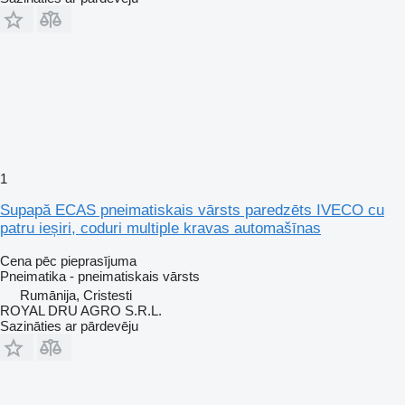
1
Supapă ECAS pneimatiskais vārsts paredzēts IVECO cu
patru ieșiri, coduri multiple kravas automašīnas
Cena pēc pieprasījuma
Pneimatika - pneimatiskais vārsts
Rumānija, Cristesti
ROYAL DRU AGRO S.R.L.
Sazināties ar pārdevēju