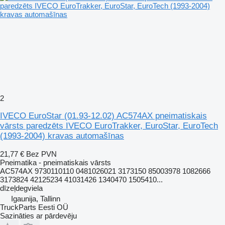
2
IVECO EuroStar (01.93-12.02) AC574AX pneimatiskais
vārsts paredzēts IVECO EuroTrakker, EuroStar, EuroTech
(1993-2004) kravas automašīnas
21,77 €
Bez PVN
Pneimatika - pneimatiskais vārsts
AC574AX 9730110110 0481026021 3173150 85003978 1082666
3173824 42125234 41031426 1340470 1505410...
dīzeļdegviela
Igaunija, Tallinn
TruckParts Eesti OÜ
Sazināties ar pārdevēju