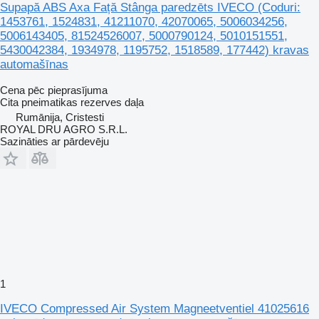
Supapă ABS Axa Față Stânga paredzēts IVECO (Coduri:
1453761, 1524831, 41211070, 42070065, 5006034256,
5006143405, 81524526007, 5000790124, 5010151551,
5430042384, 1934978, 1195752, 1518589, 177442) kravas
automašīnas
Cena pēc pieprasījuma
Cita pneimatikas rezerves daļa
Rumānija, Cristesti
ROYAL DRU AGRO S.R.L.
Sazināties ar pārdevēju
1
IVECO Compressed Air System Magneetventiel 41025616