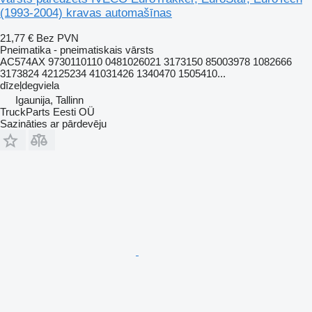
(1993-2004) kravas automašīnas
21,77 €
Bez PVN
Pneimatika - pneimatiskais vārsts
AC574AX 9730110110 0481026021 3173150 85003978 1082666
3173824 42125234 41031426 1340470 1505410...
dīzeļdegviela
Igaunija, Tallinn
TruckParts Eesti OÜ
Sazināties ar pārdevēju