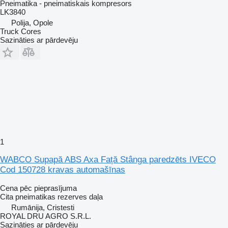
Pneimatika - pneimatiskais kompresors
LK3840
Polija, Opole
Truck Cores
Sazināties ar pārdevēju
1
WABCO Supapă ABS Axa Față Stânga paredzēts IVECO
Cod 150728 kravas automašīnas
Cena pēc pieprasījuma
Cita pneimatikas rezerves daļa
Rumānija, Cristesti
ROYAL DRU AGRO S.R.L.
Sazināties ar pārdevēju