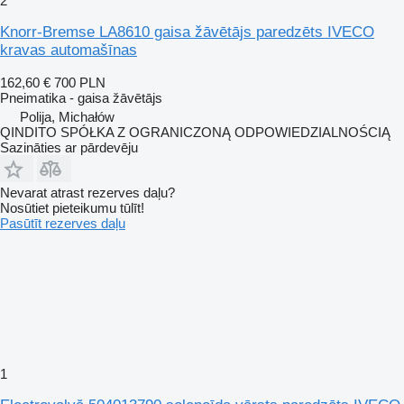
2
Knorr-Bremse LA8610 gaisa žāvētājs paredzēts IVECO
kravas automašīnas
162,60 €
700 PLN
Pneimatika - gaisa žāvētājs
Polija, Michałów
QINDITO SPÓŁKA Z OGRANICZONĄ ODPOWIEDZIALNOŚCIĄ
Sazināties ar pārdevēju
Nevarat atrast rezerves daļu?
Nosūtiet pieteikumu tūlīt!
Pasūtīt rezerves daļu
1