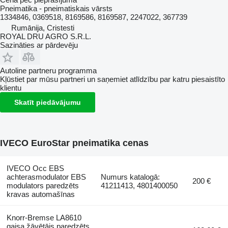
Pneimatika - pneimatiskais vārsts
1334846, 0369518, 8169586, 8169587, 2247022, 367739
Rumānija, Cristesti
ROYAL DRU AGRO S.R.L.
Sazināties ar pārdevēju
Autoline partneru programma
Kļūstiet par mūsu partneri un saņemiet atlīdzību par katru piesaistīto
klientu
Skatīt piedāvājumu
IVECO EuroStar pneimatika cenas
IVECO Occ EBS
achterasmodulator EBS
Numurs katalogā:
200 €
modulators paredzēts
41211413, 4801400050
kravas automašīnas
Knorr-Bremse LA8610
gaisa žāvētājs paredzēts