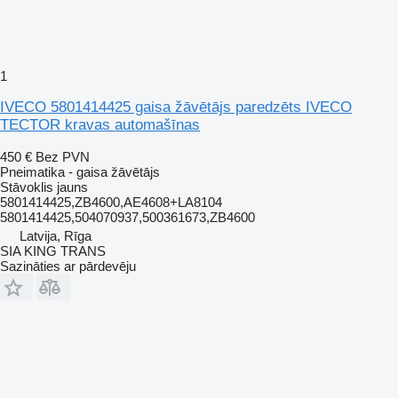
1
IVECO 5801414425 gaisa žāvētājs paredzēts IVECO
TECTOR kravas automašīnas
450 €
Bez PVN
Pneimatika - gaisa žāvētājs
Stāvoklis
jauns
5801414425,ZB4600,AE4608+LA8104
5801414425,504070937,500361673,ZB4600
Latvija, Rīga
SIA KING TRANS
Sazināties ar pārdevēju