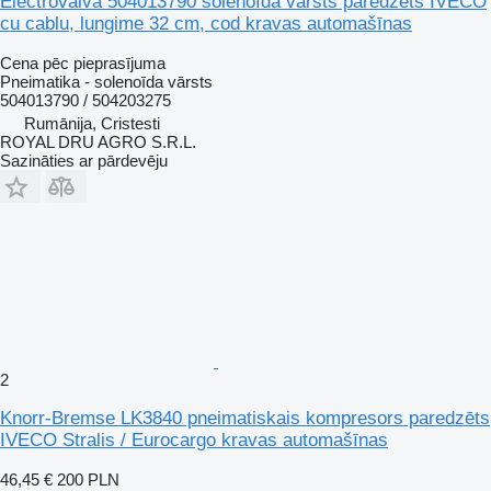
Electrovalvă 504013790 solenoīda vārsts paredzēts IVECO
cu cablu, lungime 32 cm, cod kravas automašīnas
Cena pēc pieprasījuma
Pneimatika - solenoīda vārsts
504013790 / 504203275
Rumānija, Cristesti
ROYAL DRU AGRO S.R.L.
Sazināties ar pārdevēju
2
Knorr-Bremse LK3840 pneimatiskais kompresors paredzēts
IVECO Stralis / Eurocargo kravas automašīnas
46,45 €
200 PLN