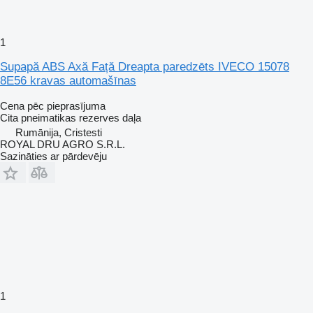
1
Supapă ABS Axă Față Dreapta paredzēts IVECO 15078
8E56 kravas automašīnas
Cena pēc pieprasījuma
Cita pneimatikas rezerves daļa
Rumānija, Cristesti
ROYAL DRU AGRO S.R.L.
Sazināties ar pārdevēju
1