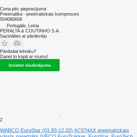
Cena pēc pieprasījuma
Pneimatika - pneimatiskais kompresors
504080658
Portugāle, Leiria
PERALTA & COUTINHO S.A.
Sazināties ar pārdevēju
Pārdodat tehniku?
Dariet to kopā ar mums!
Izvietot sludinājumu
2
WABCO EuroStar (01.93-12.02) AC574AX pneimatiskais
vārsts paredzēts IVECO EuroTrakker, EuroStar, EuroTech