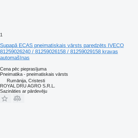
1
Supapă ECAS pneimatiskais vārsts paredzēts IVECO
81259026240 / 81259026158 / 81259029158 kravas
automašīnas
Cena pēc pieprasījuma
Pneimatika - pneimatiskais vārsts
Rumānija, Cristesti
ROYAL DRU AGRO S.R.L.
Sazināties ar pārdevēju