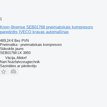
1
Knorr-Bremse SEB01768 pneimatiskais kompresors
paredzēts IVECO kravas automašīnas
489,24 €
Bez PVN
Pneimatika - pneimatiskais kompresors
Stāvoklis
jauns
SEB01768 LK 3850
Vācija, Altdorf
Nart Nutzfahrzeugtechnik
Sazināties ar pārdevēju