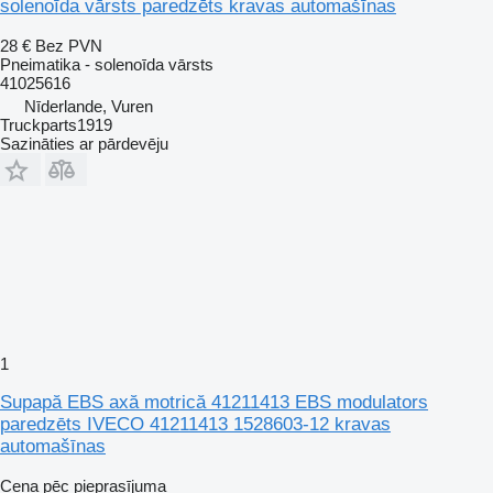
solenoīda vārsts paredzēts kravas automašīnas
28 €
Bez PVN
Pneimatika - solenoīda vārsts
41025616
Nīderlande, Vuren
Truckparts1919
Sazināties ar pārdevēju
1
Supapă EBS axă motrică 41211413 EBS modulators
paredzēts IVECO 41211413 1528603-12 kravas
automašīnas
Cena pēc pieprasījuma