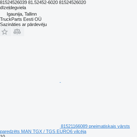
81524526039 81.52452-6020 81524526020
dīzeļdegviela
Igaunija, Tallinn
TruckParts Eesti OÜ
Sazināties ar pārdevēju
81521166089 pneimatiskais vārsts
paredzēts MAN TGX / TGS EURO6 vilcēja
10