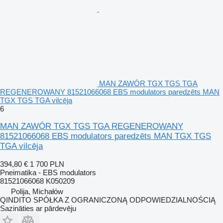
MAN ZAWÓR TGX TGS TGA
REGENEROWANY 81521066068 EBS modulators paredzēts MAN
TGX TGS TGA vilcēja
6
MAN ZAWÓR TGX TGS TGA REGENEROWANY
81521066068 EBS modulators paredzēts MAN TGX TGS
TGA vilcēja
394,80 €
1 700 PLN
Pneimatika - EBS modulators
81521066068 K050209
Polija, Michałów
QINDITO SPÓŁKA Z OGRANICZONĄ ODPOWIEDZIALNOŚCIĄ
Sazināties ar pārdevēju