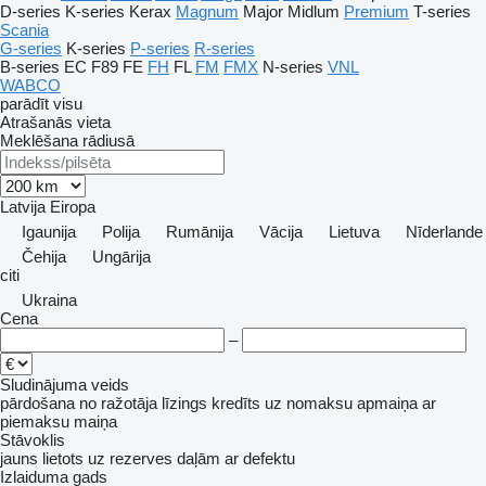
D-series
K-series
Kerax
Magnum
Major
Midlum
Premium
T-series
Scania
G-series
K-series
P-series
R-series
B-series
EC
F89
FE
FH
FL
FM
FMX
N-series
VNL
WABCO
parādīt visu
Atrašanās vieta
Meklēšana rādiusā
Latvija
Eiropa
Igaunija
Polija
Rumānija
Vācija
Lietuva
Nīderlande
Čehija
Ungārija
citi
Ukraina
Cena
–
Sludinājuma veids
pārdošana
no ražotāja
līzings
kredīts
uz nomaksu
apmaiņa ar
piemaksu
maiņa
Stāvoklis
jauns
lietots
uz rezerves daļām
ar defektu
Izlaiduma gads