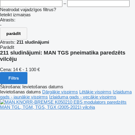
–
Neatrodat vajadzīgos filtrus?
Ieteikt izmaiņas
Atrasts:
-
parādīt
Atrasts:
211 sludinājumi
Parādīt
211 sludinājumi:
MAN TGS pneimatika paredzēts
vilcēju
Cena:
14 € - 1 100 €
Filtrs
Šķirošana
:
Ievietošanas datums
Ievietošanas datums
Dārgākie vispirms
Lētākie vispirms
Izlaiduma
gads - jaunākie vispirms
Izlaiduma gads - vecākie vispirms