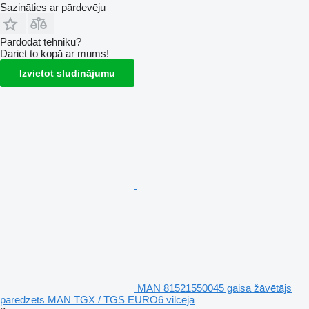
Sazināties ar pārdevēju
Pārdodat tehniku?
Dariet to kopā ar mums!
Izvietot sludinājumu
MAN 81521550045 gaisa žāvētājs
paredzēts MAN TGX / TGS EURO6 vilcēja