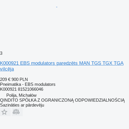
3
K000921 EBS modulators paredzēts MAN TGS TGX TGA
vilcēja
209 €
900 PLN
Pneimatika - EBS modulators
K000921 81521066046
Polija, Michałów
QINDITO SPÓŁKA Z OGRANICZONĄ ODPOWIEDZIALNOŚCIĄ
Sazināties ar pārdevēju