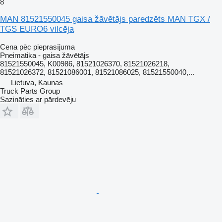
8
MAN 81521550045 gaisa žāvētājs paredzēts MAN TGX /
TGS EURO6 vilcēja
Cena pēc pieprasījuma
Pneimatika - gaisa žāvētājs
81521550045, K00986, 81521026370, 81521026218,
81521026372, 81521086001, 81521086025, 81521550040,...
Lietuva, Kaunas
Truck Parts Group
Sazināties ar pārdevēju