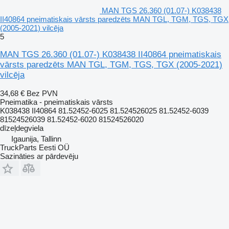
MAN TGS 26.360 (01.07-) K038438
II40864 pneimatiskais vārsts paredzēts MAN TGL, TGM, TGS, TGX
(2005-2021) vilcēja
5
MAN TGS 26.360 (01.07-) K038438 II40864 pneimatiskais
vārsts paredzēts MAN TGL, TGM, TGS, TGX (2005-2021)
vilcēja
34,68 €
Bez PVN
Pneimatika - pneimatiskais vārsts
K038438 II40864 81.52452-6025 81.524526025 81.52452-6039
81524526039 81.52452-6020 81524526020
dīzeļdegviela
Igaunija, Tallinn
TruckParts Eesti OÜ
Sazināties ar pārdevēju