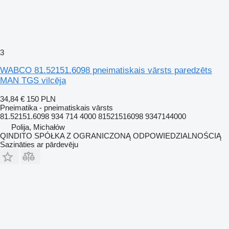
3
WABCO 81.52151.6098 pneimatiskais vārsts paredzēts
MAN TGS vilcēja
34,84 €
150 PLN
Pneimatika - pneimatiskais vārsts
81.52151.6098 934 714 4000 81521516098 9347144000
Polija, Michałów
QINDITO SPÓŁKA Z OGRANICZONĄ ODPOWIEDZIALNOŚCIĄ
Sazināties ar pārdevēju