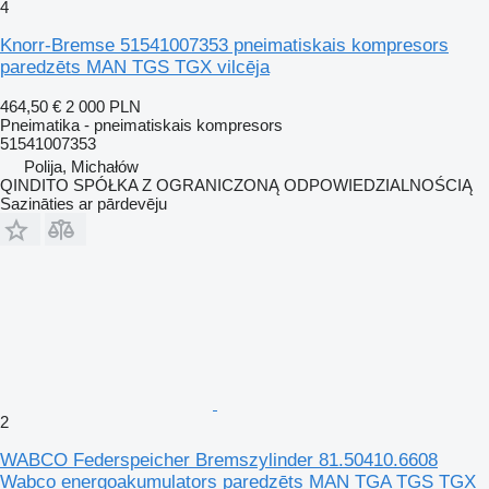
4
Knorr-Bremse 51541007353 pneimatiskais kompresors
paredzēts MAN TGS TGX vilcēja
464,50 €
2 000 PLN
Pneimatika - pneimatiskais kompresors
51541007353
Polija, Michałów
QINDITO SPÓŁKA Z OGRANICZONĄ ODPOWIEDZIALNOŚCIĄ
Sazināties ar pārdevēju
2
WABCO Federspeicher Bremszylinder 81.50410.6608
Wabco energoakumulators paredzēts MAN TGA TGS TGX