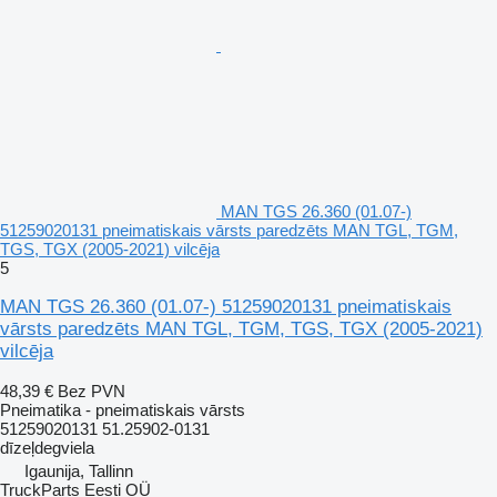
MAN TGS 26.360 (01.07-)
51259020131 pneimatiskais vārsts paredzēts MAN TGL, TGM,
TGS, TGX (2005-2021) vilcēja
5
MAN TGS 26.360 (01.07-) 51259020131 pneimatiskais
vārsts paredzēts MAN TGL, TGM, TGS, TGX (2005-2021)
vilcēja
48,39 €
Bez PVN
Pneimatika - pneimatiskais vārsts
51259020131 51.25902-0131
dīzeļdegviela
Igaunija, Tallinn
TruckParts Eesti OÜ