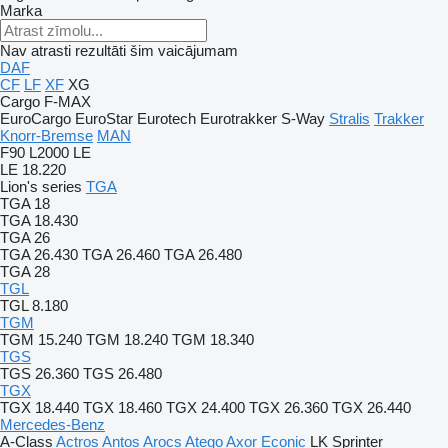
Marka
Nav atrasti rezultāti šim vaicājumam
DAF
CF
LF
XF
XG
Cargo
F-MAX
EuroCargo
EuroStar
Eurotech
Eurotrakker
S-Way
Stralis
Trakker
Knorr-Bremse
MAN
F90
L2000
LE
LE 18.220
Lion's series
TGA
TGA 18
TGA 18.430
TGA 26
TGA 26.430
TGA 26.460
TGA 26.480
TGA 28
TGL
TGL 8.180
TGM
TGM 15.240
TGM 18.240
TGM 18.340
TGS
TGS 26.360
TGS 26.480
TGX
TGX 18.440
TGX 18.460
TGX 24.400
TGX 26.360
TGX 26.440
Mercedes-Benz
A-Class
Actros
Antos
Arocs
Atego
Axor
Econic
LK
Sprinter