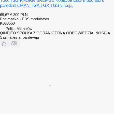
TGX TGS KNORR BREMSE K039569 EBS modulators
paredzēts MAN TGA TGX TGS vilcēja
69,67 €
300 PLN
Pneimatika - EBS modulators
K039569
Polija, Michałów
QINDITO SPÓŁKA Z OGRANICZONĄ ODPOWIEDZIALNOŚCIĄ
Sazināties ar pārdevēju