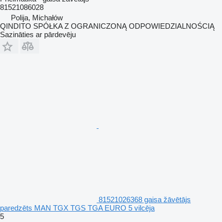
81521086028
Polija, Michałów
QINDITO SPÓŁKA Z OGRANICZONĄ ODPOWIEDZIALNOŚCIĄ
Sazināties ar pārdevēju
81521026368 gaisa žāvētājs
paredzēts MAN TGX TGS TGA EURO 5 vilcēja
5