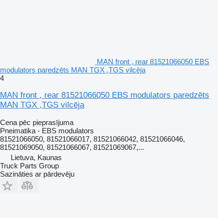
MAN front , rear 81521066050 EBS
modulators paredzēts MAN TGX ,TGS vilcēja
4
MAN front , rear 81521066050 EBS modulators paredzēts
MAN TGX ,TGS vilcēja
Cena pēc pieprasījuma
Pneimatika - EBS modulators
81521066050, 81521066017, 81521066042, 81521066046,
81521069050, 81521066067, 81521069067,...
Lietuva, Kaunas
Truck Parts Group
Sazināties ar pārdevēju