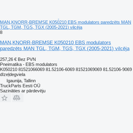
MAN,KNORR-BREMSE K050210 EBS modulators paredzēts MAN
TGL, TGM, TGS, TGX (2005-2021) vilcēja
8
MAN,KNORR-BREMSE K050210 EBS modulators
paredzēts MAN TGL, TGM, TGS, TGX (2005-2021) vilcēja
257,26 €
Bez PVN
Pneimatika - EBS modulators
K050210 81521066069 81.52106-6069 81521069069 81.52106-9069
dīzeļdegviela
Igaunija, Tallinn
TruckParts Eesti OÜ
Sazināties ar pārdevēju