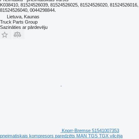
K038410, 81524526039, 81524526025, 81524526020, 81524526016,
81524526040, 0044298844.
Lietuva, Kaunas
Truck Parts Group
Sazināties ar pārdevēju
Knorr-Bremse 51541007353
pneimatiskais kompresors paredzēts MAN TGS TGX vilcēja