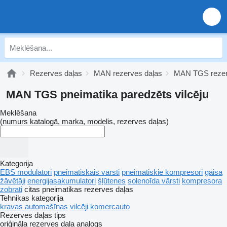
Rezerves daļas
MAN rezerves daļas
MAN TGS rezer
MAN TGS pneimatika paredzēts vilcēju
Meklēšana
(numurs katalogā, marka, modelis, rezerves daļas)
Kategorija
EBS modulatori
pneimatiskais vārsti
pneimatiskie kompresori
gaisa
žāvētāji
energijasakumulatori
šļūtenes
solenoīda vārsti
kompresora
zobrati
citas pneimatikas rezerves daļas
Tehnikas kategorija
kravas automašīnas
vilcēji
komercauto
Rezerves daļas tips
oriģināla rezerves daļa
analogs