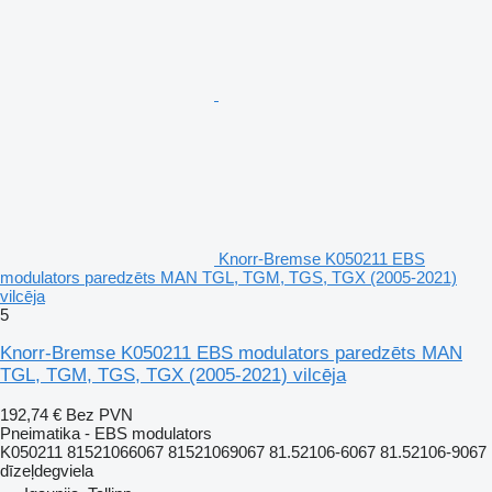
Knorr-Bremse K050211 EBS
modulators paredzēts MAN TGL, TGM, TGS, TGX (2005-2021)
vilcēja
5
Knorr-Bremse K050211 EBS modulators paredzēts MAN
TGL, TGM, TGS, TGX (2005-2021) vilcēja
192,74 €
Bez PVN
Pneimatika - EBS modulators
K050211 81521066067 81521069067 81.52106-6067 81.52106-9067
dīzeļdegviela