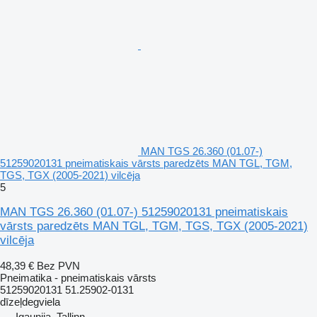
MAN TGS 26.360 (01.07-)
51259020131 pneimatiskais vārsts paredzēts MAN TGL, TGM,
TGS, TGX (2005-2021) vilcēja
5
MAN TGS 26.360 (01.07-) 51259020131 pneimatiskais
vārsts paredzēts MAN TGL, TGM, TGS, TGX (2005-2021)
vilcēja
48,39 €
Bez PVN
Pneimatika - pneimatiskais vārsts
51259020131 51.25902-0131
dīzeļdegviela
Igaunija, Tallinn