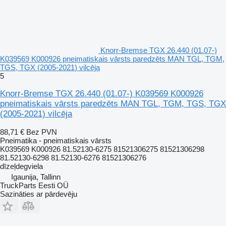
Knorr-Bremse TGX 26.440 (01.07-)
K039569 K000926 pneimatiskais vārsts paredzēts MAN TGL, TGM,
TGS, TGX (2005-2021) vilcēja
5
Knorr-Bremse TGX 26.440 (01.07-) K039569 K000926
pneimatiskais vārsts paredzēts MAN TGL, TGM, TGS, TGX
(2005-2021) vilcēja
88,71 €
Bez PVN
Pneimatika - pneimatiskais vārsts
K039569 K000926 81.52130-6275 81521306275 81521306298
81.52130-6298 81.52130-6276 81521306276
dīzeļdegviela
Igaunija, Tallinn
TruckParts Eesti OÜ
Sazināties ar pārdevēju