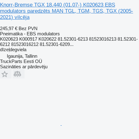
Knorr-Bremse TGX 18.440 (01.07-) K020623 EBS
modulators paredzēts MAN TGL, TGM, TGS, TGX (2005-
2021) vilcēja
245,97 €
Bez PVN
Pneimatika - EBS modulators
K020623 K000917 K020622 81.52301-6213 81523016213 81.52301-
6212 81523016212 81.52301-6209...
dīzeļdegviela
Igaunija, Tallinn
TruckParts Eesti OÜ
Sazināties ar pārdevēju