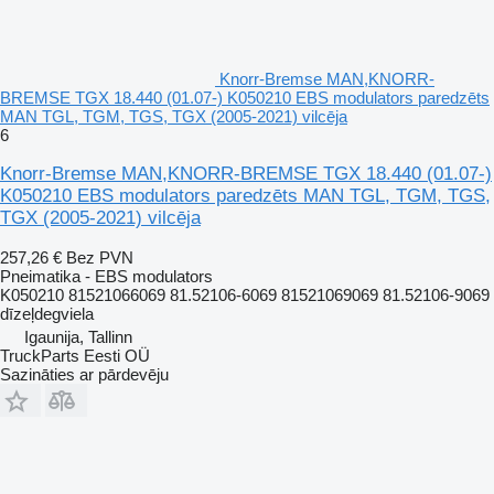
Knorr-Bremse MAN,KNORR-
BREMSE TGX 18.440 (01.07-) K050210 EBS modulators paredzēts
MAN TGL, TGM, TGS, TGX (2005-2021) vilcēja
6
Knorr-Bremse MAN,KNORR-BREMSE TGX 18.440 (01.07-)
K050210 EBS modulators paredzēts MAN TGL, TGM, TGS,
TGX (2005-2021) vilcēja
257,26 €
Bez PVN
Pneimatika - EBS modulators
K050210 81521066069 81.52106-6069 81521069069 81.52106-9069
dīzeļdegviela
Igaunija, Tallinn
TruckParts Eesti OÜ
Sazināties ar pārdevēju