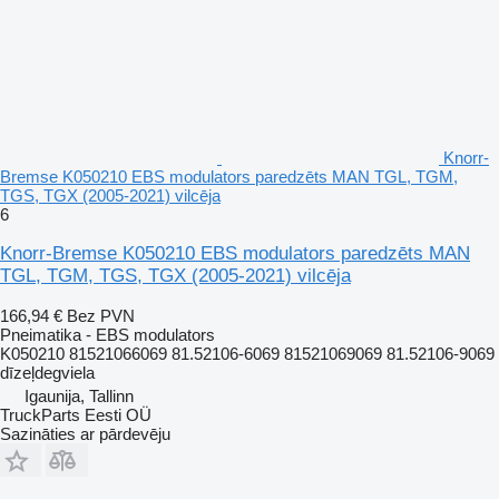
Knorr-
Bremse K050210 EBS modulators paredzēts MAN TGL, TGM,
TGS, TGX (2005-2021) vilcēja
6
Knorr-Bremse K050210 EBS modulators paredzēts MAN
TGL, TGM, TGS, TGX (2005-2021) vilcēja
166,94 €
Bez PVN
Pneimatika - EBS modulators
K050210 81521066069 81.52106-6069 81521069069 81.52106-9069
dīzeļdegviela
Igaunija, Tallinn
TruckParts Eesti OÜ
Sazināties ar pārdevēju