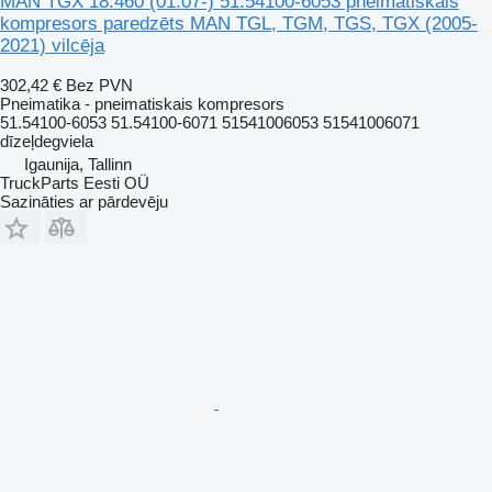
MAN TGX 18.460 (01.07-) 51.54100-6053 pneimatiskais
kompresors paredzēts MAN TGL, TGM, TGS, TGX (2005-
2021) vilcēja
302,42 €
Bez PVN
Pneimatika - pneimatiskais kompresors
51.54100-6053 51.54100-6071 51541006053 51541006071
dīzeļdegviela
Igaunija, Tallinn
TruckParts Eesti OÜ
Sazināties ar pārdevēju