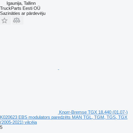
Igaunija, Tallinn
TruckParts Eesti OÜ
Sazināties ar pārdevēju
Knorr-Bremse TGX 18.440 (01.07-)
K020623 EBS modulators paredzēts MAN TGL, TGM, TGS, TGX
(2005-2021) vilcēja
5