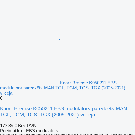
Knorr-Bremse K050211 EBS
modulators paredzēts MAN TGL, TGM, TGS, TGX (2005-2021)
vilcēja
6
Knorr-Bremse K050211 EBS modulators paredzēts MAN
TGL, TGM, TGS, TGX (2005-2021) vilcēja
173,39 €
Bez PVN
Pneimatika - EBS modulators