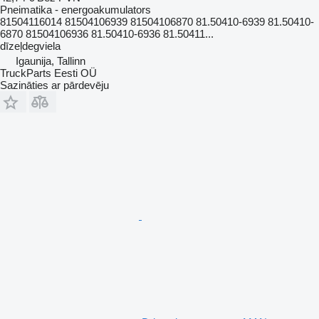
Pneimatika - energoakumulators
81504116014 81504106939 81504106870 81.50410-6939 81.50410-
6870 81504106936 81.50410-6936 81.50411...
dīzeļdegviela
Igaunija, Tallinn
TruckParts Eesti OÜ
Sazināties ar pārdevēju