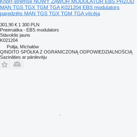
Knorr-Bremse NOWY ZAWÓR MODULATOR EBS PRZÓD
MAN TGS TGX TGM TGA K021204 EBS modulators
paredzēts MAN TGS TGX TGM TGA vilcēja
301,90 €
1 300 PLN
Pneimatika - EBS modulators
Stāvoklis
jauns
K021204
Polija, Michałów
QINDITO SPÓŁKA Z OGRANICZONĄ ODPOWIEDZIALNOŚCIĄ
Sazināties ar pārdevēju