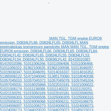
MAN TGL, TGM engine EURO6
emission, D0834LFL66, D0834LFL65, D0834LFL MAN
pneimatiskais kompresors paredzēts MAN MAN TGL, TGM engine
EURO6 emission, D0834LFL66, D0834LFL65, D0834LFL64,
D0834LFL42, D0834LFL65, D0834LFL55, D0834LFL53,
D0834LFL54, D0834LFL50, D0836LFL42, 81415010387,
81415010386, 51011006266, 51011006408, 51011006468,
51011006322, 81962100635, 81962100598, 51013046097,
51019030347, 51013046091, 51014016337, 51014016352,
51385006122, 51471040040, 51385170060, 51018040038,
51057045010, 51057045372, 51057045078, 51057045204,
51057045031, 51018025868, 51022010181, 51021006022,
51021006174, 51011136088, 51011140222, 51021150251,
51021150291, 51015050169, 51022010181, 51022006050,
51025006303, 51025006506, 51025006309, 51025006310,
51025006311, 51024006068, 51024006211, 51024106679,
51034006007, 51031006273, 51024006031, 51024006073,
51024006173, 51044020020, 51044020072, 51045015013,