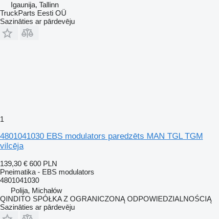
Igaunija, Tallinn
TruckParts Eesti OÜ
Sazināties ar pārdevēju
1
4801041030 EBS modulators paredzēts MAN TGL TGM
vilcēja
139,30 €
600 PLN
Pneimatika - EBS modulators
4801041030
Polija, Michałów
QINDITO SPÓŁKA Z OGRANICZONĄ ODPOWIEDZIALNOŚCIĄ
Sazināties ar pārdevēju