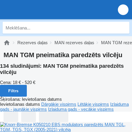
Rezerves daļas
MAN rezerves daļas
MAN TGM rezer
MAN TGM pneimatika paredzēts vilcēju
134 sludinājumi:
MAN TGM pneimatika paredzēts
vilcēju
Cena:
18 € - 520 €
Filtrs
Šķirošana
:
Ievietošanas datums
Ievietošanas datums
Dārgākie vispirms
Lētākie vispirms
Izlaiduma
gads - jaunākie vispirms
Izlaiduma gads - vecākie vispirms