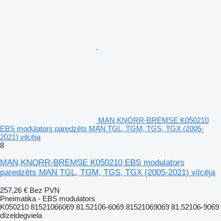
MAN,KNORR-BREMSE K050210
EBS modulators paredzēts MAN TGL, TGM, TGS, TGX (2005-
2021) vilcēja
8
MAN,KNORR-BREMSE K050210 EBS modulators
paredzēts MAN TGL, TGM, TGS, TGX (2005-2021) vilcēja
257,26 €
Bez PVN
Pneimatika - EBS modulators
K050210 81521066069 81.52106-6069 81521069069 81.52106-9069
dīzeļdegviela