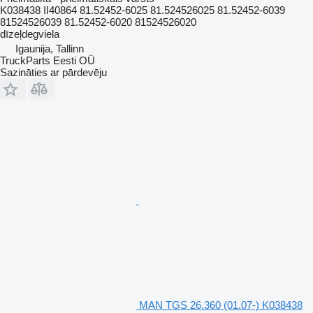
K038438 II40864 81.52452-6025 81.524526025 81.52452-6039
81524526039 81.52452-6020 81524526020
dīzeļdegviela
Igaunija, Tallinn
TruckParts Eesti OÜ
Sazināties ar pārdevēju
MAN TGS 26.360 (01.07-) K038438