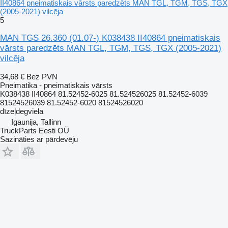
II40864 pneimatiskais vārsts paredzēts MAN TGL, TGM, TGS, TGX
(2005-2021) vilcēja
5
MAN TGS 26.360 (01.07-) K038438 II40864 pneimatiskais
vārsts paredzēts MAN TGL, TGM, TGS, TGX (2005-2021)
vilcēja
34,68 €
Bez PVN
Pneimatika - pneimatiskais vārsts
K038438 II40864 81.52452-6025 81.524526025 81.52452-6039
81524526039 81.52452-6020 81524526020
dīzeļdegviela
Igaunija, Tallinn
TruckParts Eesti OÜ
Sazināties ar pārdevēju