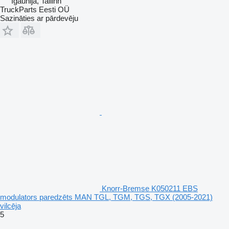
Igaunija, Tallinn
TruckParts Eesti OÜ
Sazināties ar pārdevēju
Knorr-Bremse K050211 EBS
modulators paredzēts MAN TGL, TGM, TGS, TGX (2005-2021)
vilcēja
5