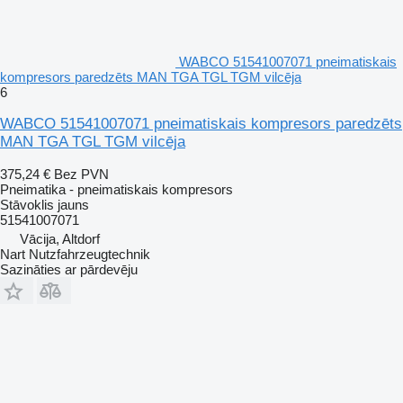
WABCO 51541007071 pneimatiskais
kompresors paredzēts MAN TGA TGL TGM vilcēja
6
WABCO 51541007071 pneimatiskais kompresors paredzēts
MAN TGA TGL TGM vilcēja
375,24 €
Bez PVN
Pneimatika - pneimatiskais kompresors
Stāvoklis
jauns
51541007071
Vācija, Altdorf
Nart Nutzfahrzeugtechnik
Sazināties ar pārdevēju