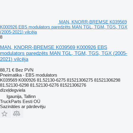
MAN, KNORR-BREMSE K039569
K000926 EBS modulators paredzēts MAN TGL, TGM, TGS, TGX
(2005-2021) vilcēja
8
MAN, KNORR-BREMSE K039569 K000926 EBS
modulators paredzēts MAN TGL, TGM, TGS, TGX (2005-
2021) vilcēja
88,71 €
Bez PVN
Pneimatika - EBS modulators
K039569 K000926 81.52130-6275 81521306275 81521306298
81.52130-6298 81.52130-6276 81521306276
dīzeļdegviela
Igaunija, Tallinn
TruckParts Eesti OÜ
Sazināties ar pārdevēju