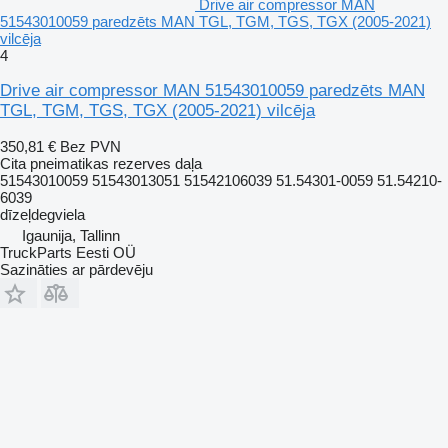
Drive air compressor MAN
51543010059 paredzēts MAN TGL, TGM, TGS, TGX (2005-2021)
vilcēja
4
Drive air compressor MAN 51543010059 paredzēts MAN
TGL, TGM, TGS, TGX (2005-2021) vilcēja
350,81 €
Bez PVN
Cita pneimatikas rezerves daļa
51543010059 51543013051 51542106039 51.54301-0059 51.54210-
6039
dīzeļdegviela
Igaunija, Tallinn
TruckParts Eesti OÜ
Sazināties ar pārdevēju