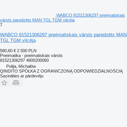
WABCO 81521306297 pneimatiskais
vārsts paredzēts MAN TGL TGM vilcēja
7
WABCO 81521306297 pneimatiskais vārsts paredzēts MAN
TGL TGM vilcēja
580,60 €
2 500 PLN
Pneimatika - pneimatiskais vārsts
81521306297 4800200060
Polija, Michałów
QINDITO SPÓŁKA Z OGRANICZONĄ ODPOWIEDZIALNOŚCIĄ
Sazināties ar pārdevēju