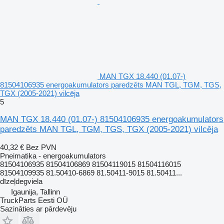
MAN TGX 18.440 (01.07-)
81504106935 energoakumulators paredzēts MAN TGL, TGM, TGS,
TGX (2005-2021) vilcēja
5
MAN TGX 18.440 (01.07-) 81504106935 energoakumulators
paredzēts MAN TGL, TGM, TGS, TGX (2005-2021) vilcēja
40,32 €
Bez PVN
Pneimatika - energoakumulators
81504106935 81504106869 81504119015 81504116015
81504109935 81.50410-6869 81.50411-9015 81.50411...
dīzeļdegviela
Igaunija, Tallinn
TruckParts Eesti OÜ
Sazināties ar pārdevēju