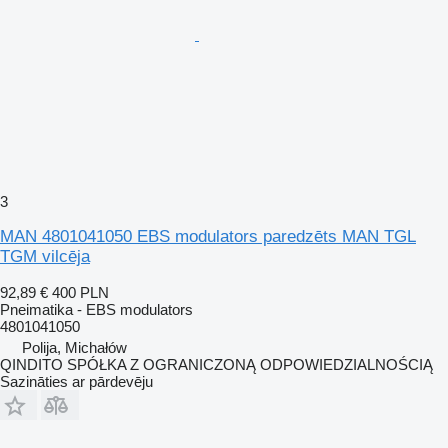
3
MAN 4801041050 EBS modulators paredzēts MAN TGL
TGM vilcēja
92,89 €
400 PLN
Pneimatika - EBS modulators
4801041050
Polija, Michałów
QINDITO SPÓŁKA Z OGRANICZONĄ ODPOWIEDZIALNOŚCIĄ
Sazināties ar pārdevēju