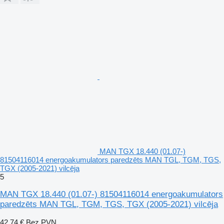
MAN TGX 18.440 (01.07-)
81504116014 energoakumulators paredzēts MAN TGL, TGM, TGS,
TGX (2005-2021) vilcēja
5
MAN TGX 18.440 (01.07-) 81504116014 energoakumulators
paredzēts MAN TGL, TGM, TGS, TGX (2005-2021) vilcēja
42,74 €
Bez PVN