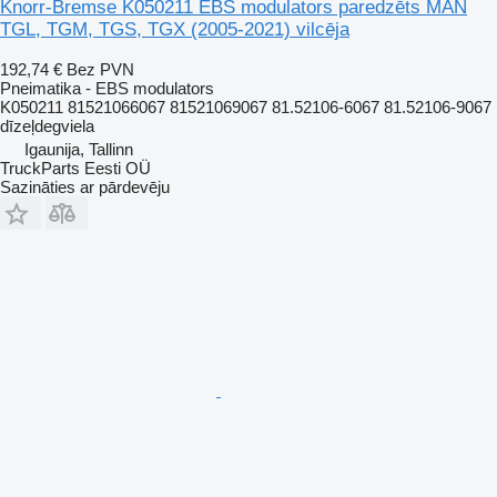
Knorr-Bremse K050211 EBS modulators paredzēts MAN
TGL, TGM, TGS, TGX (2005-2021) vilcēja
192,74 €
Bez PVN
Pneimatika - EBS modulators
K050211 81521066067 81521069067 81.52106-6067 81.52106-9067
dīzeļdegviela
Igaunija, Tallinn
TruckParts Eesti OÜ
Sazināties ar pārdevēju