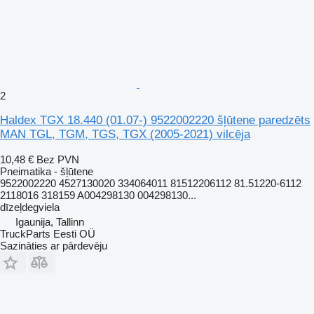
2
Haldex TGX 18.440 (01.07-) 9522002220 šļūtene paredzēts
MAN TGL, TGM, TGS, TGX (2005-2021) vilcēja
10,48 €
Bez PVN
Pneimatika - šļūtene
9522002220 4527130020 334064011 81512206112 81.51220-6112
2118016 318159 A004298130 004298130...
dīzeļdegviela
Igaunija, Tallinn
TruckParts Eesti OÜ
Sazināties ar pārdevēju