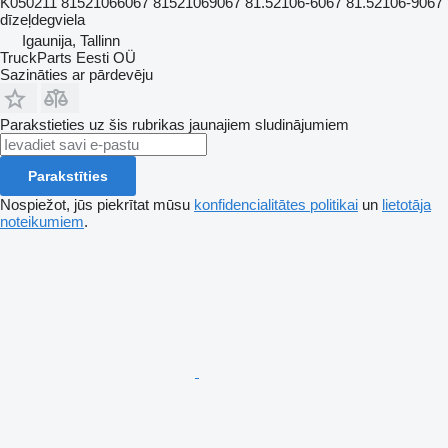
K050211 81521066067 81521069067 81.52106-6067 81.52106-9067
dīzeļdegviela
Igaunija, Tallinn
TruckParts Eesti OÜ
Sazināties ar pārdevēju
Parakstieties uz šis rubrikas jaunajiem sludinājumiem
Parakstīties
Nospiežot, jūs piekrītat mūsu
konfidencialitātes politikai
un
lietotāja
noteikumiem
.