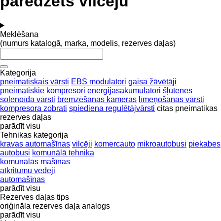
paredzēts vilcēju
Meklēšana
(numurs katalogā, marka, modelis, rezerves daļas)
Kategorija
pneimatiskais vārsti
EBS modulatori
gaisa žāvētāji
pneimatiskie kompresori
energijasakumulatori
šļūtenes
solenoīda vārsti
bremzēšanas kameras
līmeņošanas vārsti
kompresora zobrati
spiediena regulētājvārsti
citas pneimatikas
rezerves daļas
parādīt visu
Tehnikas kategorija
kravas automašīnas
vilcēji
komercauto
mikroautobusi
piekabes
autobusi
komunālā tehnika
komunālās mašīnas
atkritumu vedēji
automašīnas
parādīt visu
Rezerves daļas tips
oriģināla rezerves daļa
analogs
parādīt visu