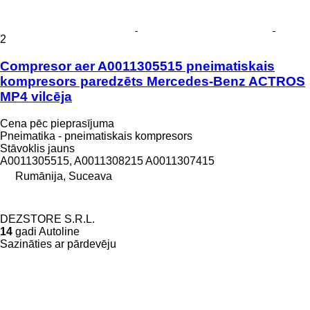
2
Compresor aer A0011305515 pneimatiskais
kompresors paredzēts Mercedes-Benz ACTROS
MP4 vilcēja
Cena pēc pieprasījuma
Pneimatika - pneimatiskais kompresors
Stāvoklis
jauns
A0011305515, A0011308215 A0011307415
Rumānija, Suceava
DEZSTORE S.R.L.
14
gadi Autoline
Sazināties ar pārdevēju