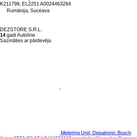
K211798, EL2251 A0024463264
Rumānija, Suceava
DEZSTORE S.R.L.
14
gadi Autoline
Sazināties ar pārdevēju
Metering Unit, Depatronic Bosch