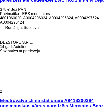
paredzēts Mercedes-Benz ACTROS MP4 vilcēja
378 €
Bez PVN
Pneimatika - EBS modulators
4801060020, A0004296024, A0004296324, A0004297624
A0004296424
Rumānija, Suceava
DEZSTORE S.R.L.
14
gadi Autoline
Sazināties ar pārdevēju
2
Electrovalva clima stationare A9418300384
pneimatiskais vārsts paredzēts Mercedes-Benz