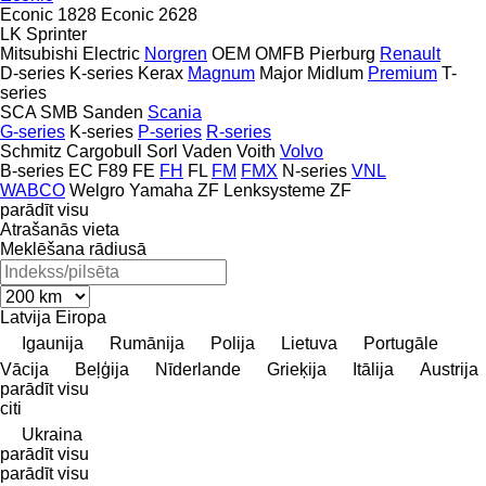
Econic 1828
Econic 2628
LK
Sprinter
Mitsubishi Electric
Norgren
OEM
OMFB
Pierburg
Renault
D-series
K-series
Kerax
Magnum
Major
Midlum
Premium
T-
series
SCA
SMB
Sanden
Scania
G-series
K-series
P-series
R-series
Schmitz Cargobull
Sorl
Vaden
Voith
Volvo
B-series
EC
F89
FE
FH
FL
FM
FMX
N-series
VNL
WABCO
Welgro
Yamaha
ZF Lenksysteme
ZF
parādīt visu
Atrašanās vieta
Meklēšana rādiusā
Latvija
Eiropa
Igaunija
Rumānija
Polija
Lietuva
Portugāle
Vācija
Beļģija
Nīderlande
Grieķija
Itālija
Austrija
parādīt visu
citi
Ukraina
parādīt visu
parādīt visu