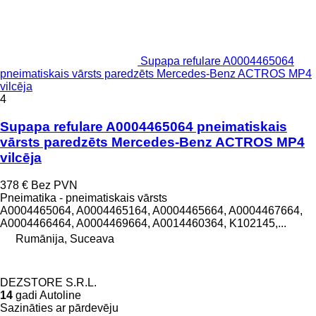
Supapa refulare A0004465064
pneimatiskais vārsts paredzēts Mercedes-Benz ACTROS MP4
vilcēja
4
Supapa refulare A0004465064 pneimatiskais
vārsts paredzēts Mercedes-Benz ACTROS MP4
vilcēja
378 €
Bez PVN
Pneimatika - pneimatiskais vārsts
A0004465064, A0004465164, A0004465664, A0004467664,
A0004466464, A0004469664, A0014460364, K102145,...
Rumānija, Suceava
DEZSTORE S.R.L.
14
gadi Autoline
Sazināties ar pārdevēju