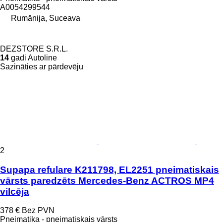
A0054299544
Rumānija, Suceava
DEZSTORE S.R.L.
14
gadi Autoline
Sazināties ar pārdevēju
2
Supapa refulare K211798, EL2251 pneimatiskais
vārsts paredzēts Mercedes-Benz ACTROS MP4
vilcēja
378 €
Bez PVN
Pneimatika - pneimatiskais vārsts