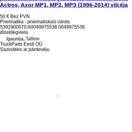
Actros, Axor MP1, MP2, MP3 (1996-2014) vilcēja
50 €
Bez PVN
Pneimatika - pneimatiskais vārsts
5392900070 A0049975536 0049975536
dīzeļdegviela
Igaunija, Tallinn
TruckParts Eesti OÜ
Sazināties ar pārdevēju