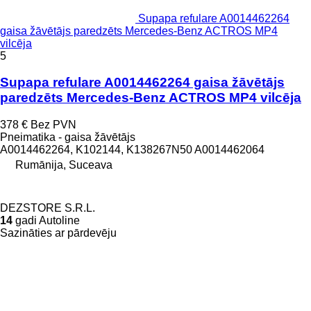
Supapa refulare A0014462264
gaisa žāvētājs paredzēts Mercedes-Benz ACTROS MP4
vilcēja
5
Supapa refulare A0014462264 gaisa žāvētājs
paredzēts Mercedes-Benz ACTROS MP4 vilcēja
378 €
Bez PVN
Pneimatika - gaisa žāvētājs
A0014462264, K102144, K138267N50 A0014462064
Rumānija, Suceava
DEZSTORE S.R.L.
14
gadi Autoline
Sazināties ar pārdevēju