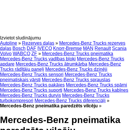
Izvietot sludinājumu
Autoline
»
Rezerves daļas
»
Mercedes-Benz Trucks rezerves
daļas
Bosch
DAF
IVECO
Knorr-Bremse
MAN
Renault
Scania
Volvo
WABCO
ZF
»
Mercedes-Benz Trucks pneimatika
Mercedes-Benz Trucks vadības bloki
Mercedes-Benz Trucks
apdare
Mercedes-Benz Trucks ātrumkārba
Mercedes-Benz
Trucks rādītāju paneļi
Mercedes-Benz Trucks dzinēji
Mercedes-Benz Trucks sensori
Mercedes-Benz Trucks
pneimatiskais vārsti
Mercedes-Benz Trucks sprauslas
Mercedes-Benz Trucks pakājes
Mercedes-Benz Trucks spārni
Mercedes-Benz Trucks suporti
Mercedes-Benz Trucks kabīnes
Mercedes-Benz Trucks durvis
Mercedes-Benz Trucks
turbokompresori
Mercedes-Benz Trucks diferenciāļi
»
Mercedes-Benz pneimatika paredzēts vilcēju
»
Mercedes-Benz pneimatika