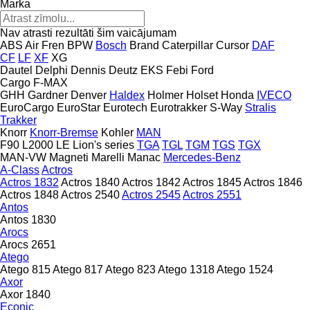
Marka
Nav atrasti rezultāti šim vaicājumam
ABS
Air Fren
BPW
Bosch
Brand
Caterpillar
Cursor
DAF
CF
LF
XF
XG
Dautel
Delphi
Dennis
Deutz
EKS
Febi
Ford
Cargo
F-MAX
GHH
Gardner Denver
Haldex
Holmer
Holset
Honda
IVECO
EuroCargo
EuroStar
Eurotech
Eurotrakker
S-Way
Stralis
Trakker
Knorr
Knorr-Bremse
Kohler
MAN
F90
L2000
LE
Lion's series
TGA
TGL
TGM
TGS
TGX
MAN-VW
Magneti Marelli
Manac
Mercedes-Benz
A-Class
Actros
Actros 1832
Actros 1840
Actros 1842
Actros 1845
Actros 1846
Actros 1848
Actros 2540
Actros 2545
Actros 2551
Antos
Antos 1830
Arocs
Arocs 2651
Atego
Atego 815
Atego 817
Atego 823
Atego 1318
Atego 1524
Axor
Axor 1840
Econic