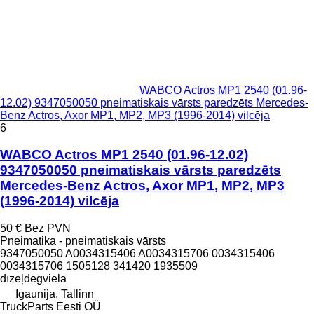
WABCO Actros MP1 2540 (01.96-
12.02) 9347050050 pneimatiskais vārsts paredzēts Mercedes-
Benz Actros, Axor MP1, MP2, MP3 (1996-2014) vilcēja
6
WABCO Actros MP1 2540 (01.96-12.02)
9347050050 pneimatiskais vārsts paredzēts
Mercedes-Benz Actros, Axor MP1, MP2, MP3
(1996-2014) vilcēja
50 €
Bez PVN
Pneimatika - pneimatiskais vārsts
9347050050 A0034315406 A0034315706 0034315406
0034315706 1505128 341420 1935509
dīzeļdegviela
Igaunija, Tallinn
TruckParts Eesti OÜ