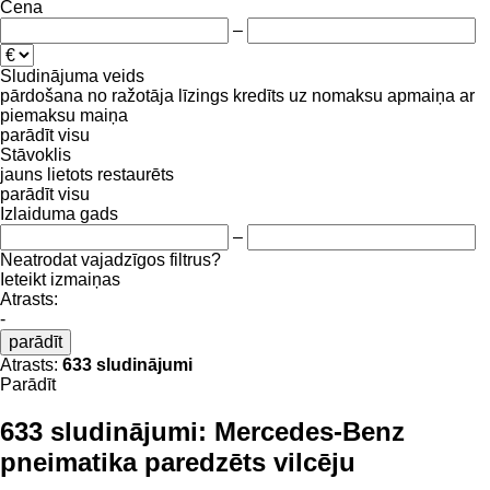
Cena
–
Sludinājuma veids
pārdošana
no ražotāja
līzings
kredīts
uz nomaksu
apmaiņa ar
piemaksu
maiņa
parādīt visu
Stāvoklis
jauns
lietots
restaurēts
parādīt visu
Izlaiduma gads
–
Neatrodat vajadzīgos filtrus?
Ieteikt izmaiņas
Atrasts:
-
parādīt
Atrasts:
633 sludinājumi
Parādīt
633 sludinājumi:
Mercedes-Benz
pneimatika paredzēts vilcēju