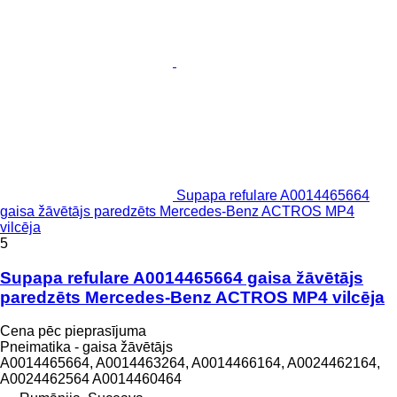
Supapa refulare A0014465664
gaisa žāvētājs paredzēts Mercedes-Benz ACTROS MP4
vilcēja
5
Supapa refulare A0014465664 gaisa žāvētājs
paredzēts Mercedes-Benz ACTROS MP4 vilcēja
Cena pēc pieprasījuma
Pneimatika - gaisa žāvētājs
A0014465664, A0014463264, A0014466164, A0024462164,
A0024462564 A0014460464