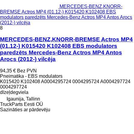
MERCEDES-BENZ,KNORR-
BREMSE Actros MP4 (01.12-) K015420 K102408 EBS
modulators paredzēts Mercedes-Benz Actros MP4 Antos Arocs
(2012-) vilcēja
8
MERCEDES-BENZ,KNORR-BREMSE Actros MP4
(01.12-) K015420 K102408 EBS modulators
paredzēts Mercedes-Benz Actros MP4 Antos
Arocs (2012-) vilcēja
94,35 €
Bez PVN
Pneimatika - EBS modulators
K015420 K102408 A0004295724 0004295724 A0004297724
0004297724
dīzeļdegviela
Igaunija, Tallinn
TruckParts Eesti OÜ
Sazināties ar pārdevēju