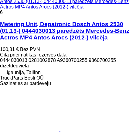
Antos 2530 (01.13-) 0444030013 paredzēts Mercedes-Benz
Actros MP4 Antos Arocs (2012-) vilcēja
6
Metering Unit, Depatronic Bosch Antos 2530
(01.13-) 0444030013 paredzēts Mercedes-Benz
Actros MP4 Antos Arocs (2012-) vilcēja
100,81 €
Bez PVN
Cita pneimatikas rezerves daļa
0444030013 0281002878 A9360700255 9360700255
dīzeļdegviela
Igaunija, Tallinn
TruckParts Eesti OÜ
Sazināties ar pārdevēju