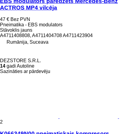
EBS modulators paredzēts Mercedes-Benz
ACTROS MP4 vilcēja
47 €
Bez PVN
Pneimatika - EBS modulators
Stāvoklis
jauns
A4711408808, A4711404708 A4711423904
Rumānija, Suceava
DEZSTORE S.R.L.
14
gadi Autoline
Sazināties ar pārdevēju
2
K066349N00 pneimatiskais kompresors