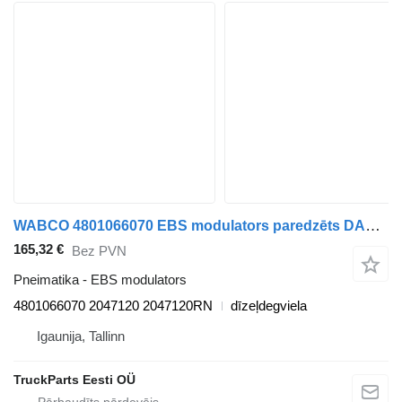
WABCO 4801066070 EBS modulators paredzēts DAF XF106 (2014-) vilcēja
165,32 €
Bez PVN
Pneimatika - EBS modulators
4801066070 2047120 2047120RN
dīzeļdegviela
Igaunija, Tallinn
TruckParts Eesti OÜ