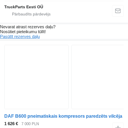
TruckParts Eesti OÜ
Nevarat atrast rezerves daļu?
Nosūtiet pieteikumu tūlīt!
Pasūtīt rezerves daļu
DAF B600 pneimatiskais kompresors paredzēts vilcēja
1 626 €
7 000 PLN