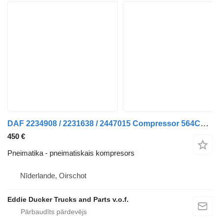
DAF 2234908 / 2231638 / 2447015 Compressor 564CC MX-11 pneimatiskais kompresors paredzēts vilcēja
450 €
Pneimatika - pneimatiskais kompresors
Nīderlande, Oirschot
Eddie Ducker Trucks and Parts v.o.f.