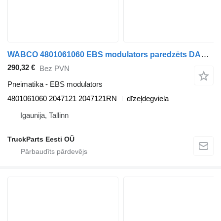
WABCO 4801061060 EBS modulators paredzēts DAF XF106 (2014-) vilcēja
290,32 €
Bez PVN
Pneimatika - EBS modulators
4801061060 2047121 2047121RN
dīzeļdegviela
Igaunija, Tallinn
TruckParts Eesti OÜ