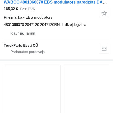
WABCO 4801066070 EBS modulators paredzēts DAF XF106 vilcēja
165,32 €
Bez PVN
Pneimatika - EBS modulators
4801066070 2047120 2047120RN
dīzeļdegviela
Igaunija, Tallinn
TruckParts Eesti OÜ