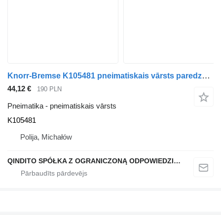
Knorr-Bremse K105481 pneimatiskais vārsts paredzēts DAF XF vilcēja
44,12 €
190 PLN
Pneimatika - pneimatiskais vārsts
K105481
Polija, Michałów
QINDITO SPÓŁKA Z OGRANICZONĄ ODPOWIEDZIALNOŚCIĄ