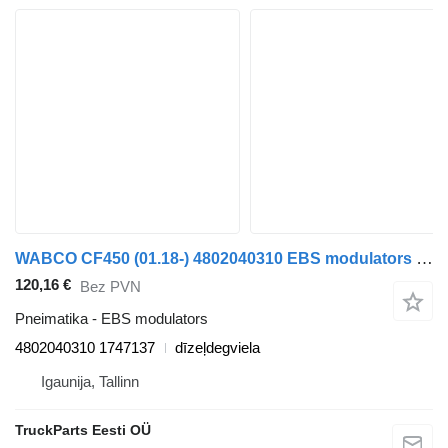
WABCO CF450 (01.18-) 4802040310 EBS modulators paredzēts DAF CF450, CF460 (2017-) vilcēja
120,16 €
Bez PVN
Pneimatika - EBS modulators
4802040310 1747137
dīzeļdegviela
Igaunija, Tallinn
TruckParts Eesti OÜ