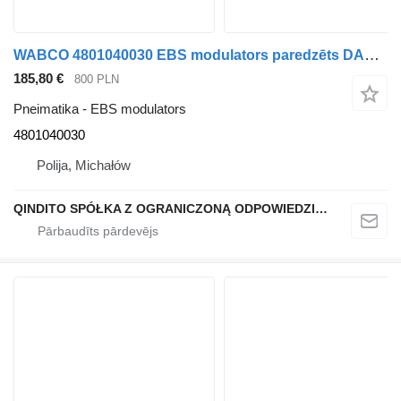
WABCO 4801040030 EBS modulators paredzēts DAF XF105 vilcēja
185,80 €
800 PLN
Pneimatika - EBS modulators
4801040030
Polija, Michałów
QINDITO SPÓŁKA Z OGRANICZONĄ ODPOWIEDZIALNOŚCIĄ