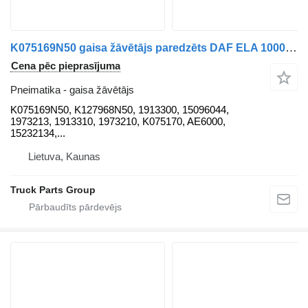
K075169N50 gaisa žāvētājs paredzēts DAF ELA 1000, XF106, MX-13340, EURO6 vilcēja
Cena pēc pieprasījuma
Pneimatika - gaisa žāvētājs
K075169N50, K127968N50, 1913300, 15096044,
1973213, 1913310, 1973210, K075170, AE6000,
15232134,...
Lietuva, Kaunas
Truck Parts Group