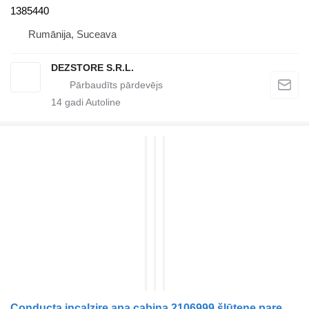
1385440
Rumānija, Suceava
DEZSTORE S.R.L.
14
gadi Autoline
Conducta incalzire apa cabina 2106999 šļūtene paredzēts DAF XF vilcēja