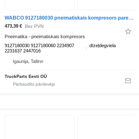
WABCO 9127180030 pneimatiskais kompresors paredzēts DAF XF106 (2014-) vilcēja
473,39 €
Bez PVN
Pneimatika - pneimatiskais kompresors
9127180030 9127180060 2234907
dīzeļdegviela
2231637 2447016
Igaunija, Tallinn
TruckParts Eesti OÜ