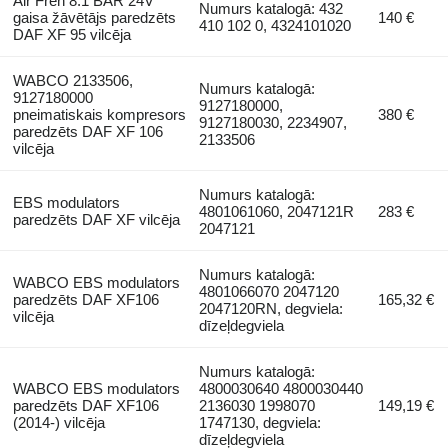
Air Fren 8.1 BAR 24V
Numurs katalogā: 432
gaisa žāvētājs paredzēts
140 €
410 102 0, 4324101020
DAF XF 95 vilcēja
WABCO 2133506,
Numurs katalogā:
9127180000
9127180000,
pneimatiskais kompresors
380 €
9127180030, 2234907,
paredzēts DAF XF 106
2133506
vilcēja
Numurs katalogā:
EBS modulators
4801061060, 2047121R
283 €
paredzēts DAF XF vilcēja
2047121
Numurs katalogā:
WABCO EBS modulators
4801066070 2047120
paredzēts DAF XF106
165,32 €
2047120RN, degviela:
vilcēja
dīzeļdegviela
Numurs katalogā:
WABCO EBS modulators
4800030640 4800030440
paredzēts DAF XF106
2136030 1998070
149,19 €
(2014-) vilcēja
1747130, degviela:
dīzeļdegviela