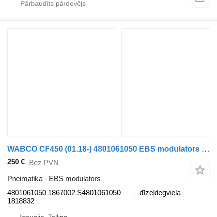
WABCO CF450 (01.18-) 4801061050 EBS modulators paredzēts DAF CF450, CF460 (2017-) vilcēja
250 €
Bez PVN
Pneimatika - EBS modulators
4801061050 1867002 S4801061050
dīzeļdegviela
1818832