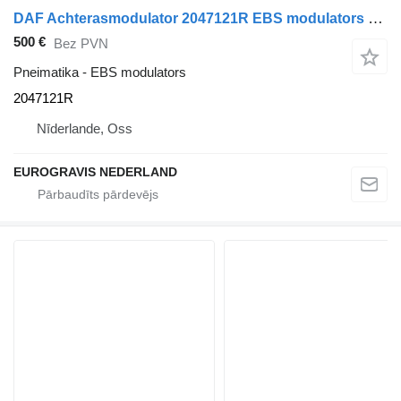
DAF Achterasmodulator 2047121R EBS modulators paredzēts DAF XF106 vilcēja
500 €
Bez PVN
Pneimatika - EBS modulators
2047121R
Nīderlande, Oss
EUROGRAVIS NEDERLAND