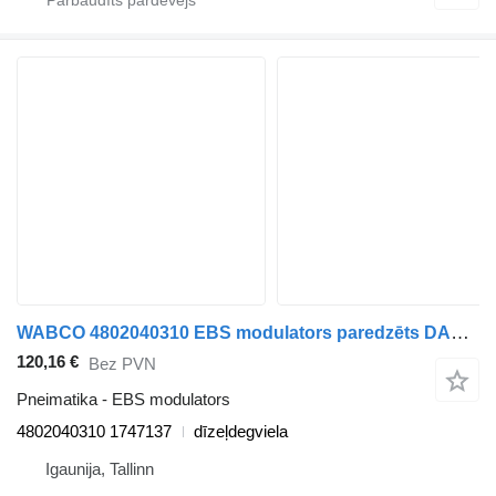
WABCO 4802040310 EBS modulators paredzēts DAF XF106 (2014-) vilcēja
120,16 €
Bez PVN
Pneimatika - EBS modulators
4802040310 1747137
dīzeļdegviela
Igaunija, Tallinn