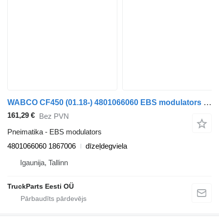
WABCO CF450 (01.18-) 4801066060 EBS modulators paredzēts DAF CF450, CF460 (2017-) vilcēja
161,29 €
Bez PVN
Pneimatika - EBS modulators
4801066060 1867006
dīzeļdegviela
Igaunija, Tallinn
TruckParts Eesti OÜ