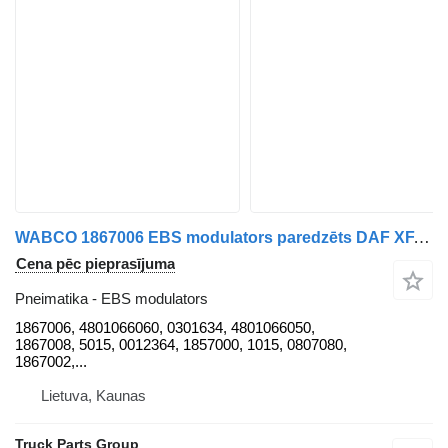
WABCO 1867006 EBS modulators paredzēts DAF XF, CF, 106XF vilcēja
Cena pēc pieprasījuma
Pneimatika - EBS modulators
1867006, 4801066060, 0301634, 4801066050,
1867008, 5015, 0012364, 1857000, 1015, 0807080,
1867002,...
Lietuva, Kaunas
Truck Parts Group