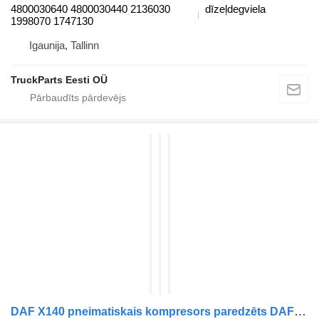
4800030640 4800030440 2136030
dīzeļdegviela
1998070 1747130
Igaunija, Tallinn
TruckParts Eesti OÜ
DAF X140 pneimatiskais kompresors paredzēts DAF LF45 vilcēja