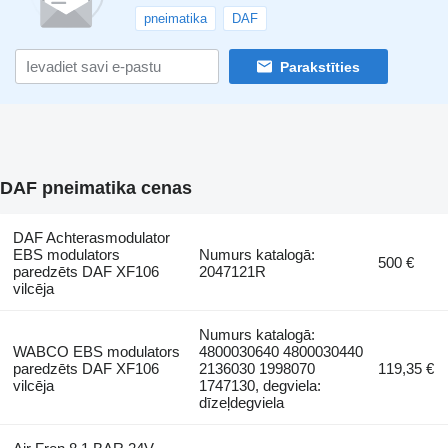
pneimatika
DAF
Parakstīties
DAF pneimatika cenas
DAF Achterasmodulator
EBS modulators
Numurs katalogā:
500 €
paredzēts DAF XF106
2047121R
vilcēja
Numurs katalogā:
WABCO EBS modulators
4800030640 4800030440
paredzēts DAF XF106
2136030 1998070
119,35 €
vilcēja
1747130, degviela:
dīzeļdegviela