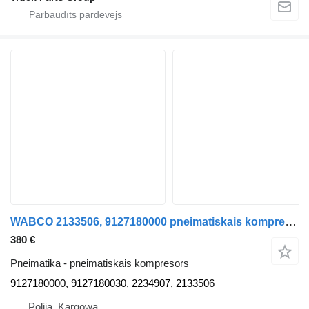
WABCO 2133506, 9127180000 pneimatiskais kompresors paredzēts DAF XF 106 vilcēja
380 €
Pneimatika - pneimatiskais kompresors
9127180000, 9127180030, 2234907, 2133506
Polija, Kargowa