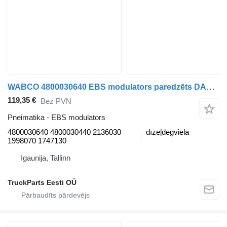
WABCO 4800030640 EBS modulators paredzēts DAF XF106 vilcēja
119,35 €
Bez PVN
Pneimatika - EBS modulators
4800030640 4800030440 2136030
dīzeļdegviela
1998070 1747130
Igaunija, Tallinn
TruckParts Eesti OÜ