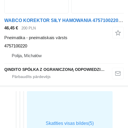
WABCO KOREKTOR SIŁY HAMOWANIA 4757100220 pneimatiskais vārsts paredzēts DAF vilcēja
46,45 €
200 PLN
Pneimatika - pneimatiskais vārsts
4757100220
Polija, Michałów
QINDITO SPÓŁKA Z OGRANICZONĄ ODPOWIEDZIALNOŚCIĄ