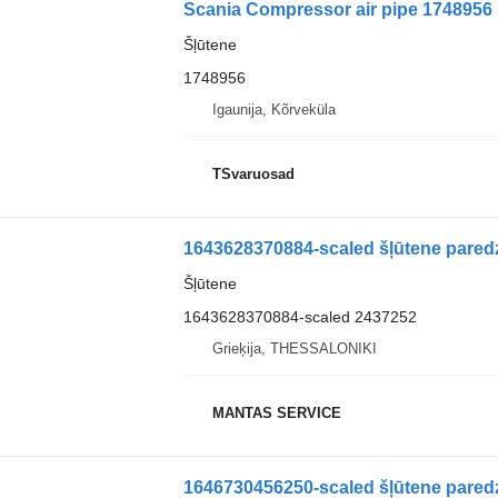
Scania Compressor air pipe 1748956 
Šļūtene
1748956
Igaunija, Kõrveküla
TSvaruosad
1643628370884-scaled šļūtene paredz
Šļūtene
1643628370884-scaled 2437252
Grieķija, THESSALONIKI
MANTAS SERVICE
1646730456250-scaled šļūtene paredz