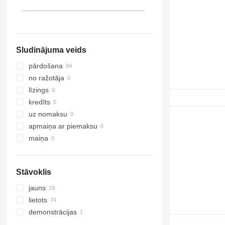
Lietuva
Sludinājuma veids
pārdošana
no ražotāja
līzings
kredīts
uz nomaksu
apmaiņa ar piemaksu
maiņa
Stāvoklis
jauns
lietots
demonstrācijas