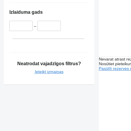
Izlaiduma gads
–
Nevarat atrast r
Neatrodat vajadzīgos filtrus?
Nosūtiet pieteikum
Pasūtīt rezerves 
Ieteikt izmaiņas