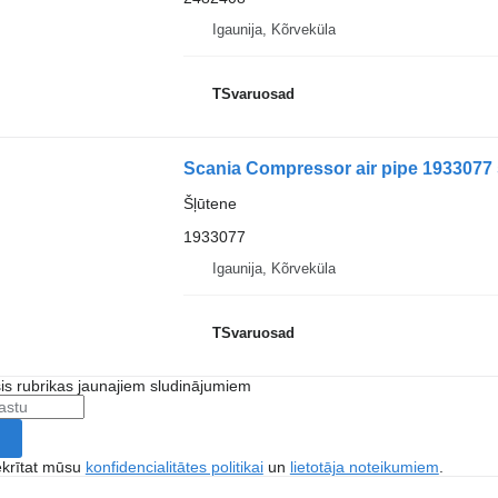
Igaunija, Kõrveküla
TSvaruosad
Scania Compressor air pipe 1933077 
Šļūtene
1933077
Igaunija, Kõrveküla
TSvaruosad
šis rubrikas jaunajiem sludinājumiem
ekrītat mūsu
konfidencialitātes politikai
un
lietotāja noteikumiem
.