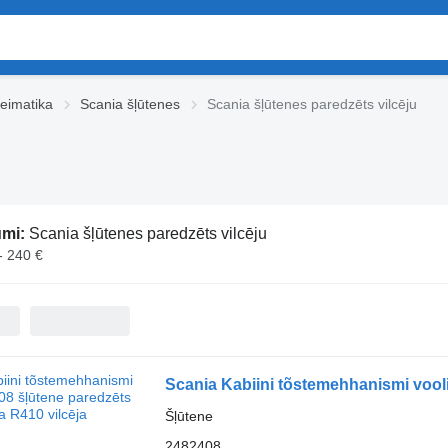
eimatika
Scania šļūtenes
Scania šļūtenes paredzēts vilcēju
umi:
Scania šļūtenes paredzēts vilcēju
- 240 €
Scania Kabiini tõstemehhanismi vooli
Šļūtene
2482408