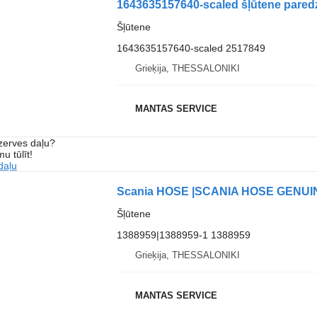
1643635157640-scaled šļūtene paredz
Šļūtene
1643635157640-scaled 2517849
Grieķija, THESSALONIKI
MANTAS SERVICE
ezerves daļu?
u tūlīt!
daļu
Scania HOSE |SCANIA HOSE GENUINE 
Šļūtene
1388959|1388959-1 1388959
Grieķija, THESSALONIKI
MANTAS SERVICE