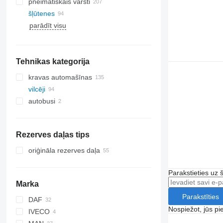
pneimatiskais vārsti
šļūtenes
parādīt visu
Tehnikas kategorija
kravas automašīnas
vilcēji
autobusi
Rezerves daļas tips
oriģināla rezerves daļa
Parakstieties uz 
Marka
Parakstīties
DAF
Nospiežot, jūs pi
IVECO
CF