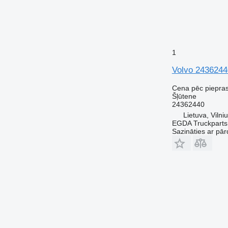
1
Volvo 24362440
Cena pēc piepra
Šļūtene
24362440
Lietuva, Vilni
EGDA Truckparts
Sazināties ar pār