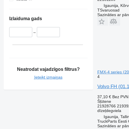
Igaunija, Kõr
TSvaruosad
Sazināties ar pār
Izlaiduma gads
–
Neatrodat vajadzīgos filtrus?
FMX-4 series (201
4
Ieteikt izmaiņas
Volvo FH (01.1
37,10 €
Bez PVN
Šļūtene
21928766 21939
dīzeļdegviela
Igaunija, Talli
TruckParts Eesti
Sazināties ar pār