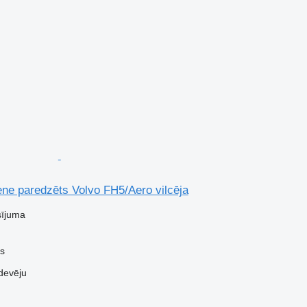
ne paredzēts Volvo FH5/Aero vilcēja
sījuma
us
devēju