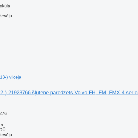
veküla
devēju
3-) vilcēja
2-) 21928766 šļūtene paredzēts Volvo FH, FM, FMX-4 series
276
nn
 OÜ
devēju