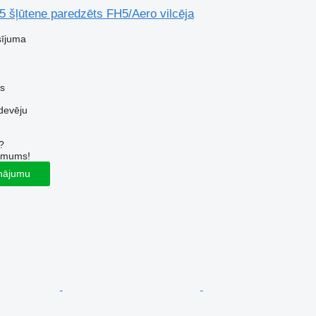
 šļūtene paredzēts FH5/Aero vilcēja
sījuma
us
devēju
?
r mums!
inājumu