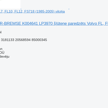
L7, FL10, FL12, FS718 (1985-2005) vilcēja
REMSE K004641 LP3970 šļūtene paredzēts Volvo FL, FL6,
N
 3181133 20568594 85000345
nn
 OÜ
devēju