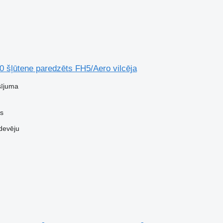
 šļūtene paredzēts FH5/Aero vilcēja
sījuma
us
devēju