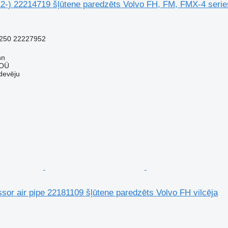
2-) 22214719 šļūtene paredzēts Volvo FH, FM, FMX-4 series
250 22227952
nn
 OÜ
devēju
or air pipe 22181109 šļūtene paredzēts Volvo FH vilcēja