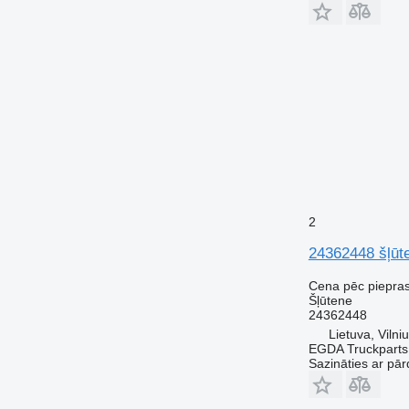
2
24362448 šļūte
Cena pēc piepra
Šļūtene
24362448
Lietuva, Vilni
EGDA Truckparts
Sazināties ar pār