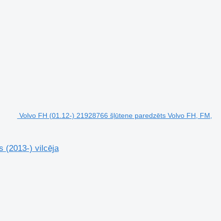
Volvo FH (01.12-) 21928766 šļūtene paredzēts Volvo FH, FM,
 (2013-) vilcēja