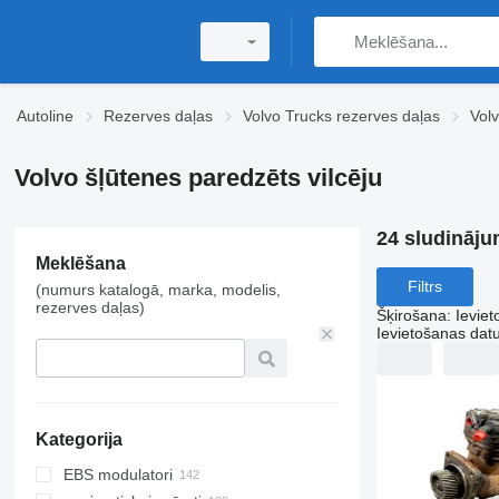
Autoline
Rezerves daļas
Volvo Trucks rezerves daļas
Vol
Volvo šļūtenes paredzēts vilcēju
24 sludināju
Meklēšana
Filtrs
(numurs katalogā, marka, modelis,
rezerves daļas)
Šķirošana
:
Ievie
Ievietošanas da
Kategorija
EBS modulatori