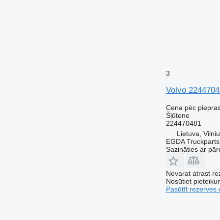
3
Volvo 2244704
Cena pēc piepra
Šļūtene
224470481
Lietuva, Vilni
EGDA Truckparts
Sazināties ar pār
Nevarat atrast r
Nosūtiet pieteikum
Pasūtīt rezerves 