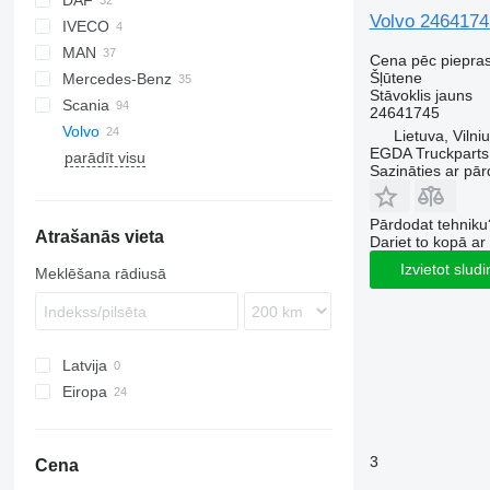
DAF
Volvo 24641745
IVECO
CF
MAN
XF
Stralis
Cena pēc piepra
Šļūtene
Mercedes-Benz
Trakker
TGA
Stāvoklis
jauns
Scania
TGL
Actros
Magnum
24641745
Volvo
TGM
Antos
G-series
Lietuva, Vilni
EGDA Truckparts
parādīt visu
TGS
Arocs
P-series
FH
Sazināties ar pār
TGX
Axor
R-series
FL
FH12
FM
FH13
FL6
Pārdodat tehniku
Atrašanās vieta
FMX
FH16
FL7
FM7
Dariet to kopā a
VNL
FL10
FM12
Izvietot slud
Meklēšana rādiusā
FL12
Latvija
Eiropa
Igaunija
Lietuva
3
Cena