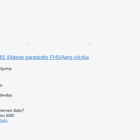
81 šļūtene paredzēts FH5/Aero vilcēja
sījuma
us
devēju
ezerves daļu?
u tūlīt!
daļu