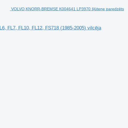
VOLVO,KNORR-BREMSE K004641 LP3970 šļūtene paredzēts
 FL7, FL10, FL12, FS718 (1985-2005) vilcēja