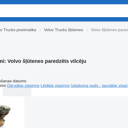
vo Trucks pneimatika
Volvo Trucks šļūtenes
Volvo šļūtenes pared
mi:
Volvo šļūtenes paredzēts vilcēju
tošanas datums
tums
Dārgākie vispirms
Lētākie vispirms
Izlaiduma gads - jaunākie vispi