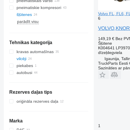
pneimatiskais vārsti
pneimatiskie kompresori
Volvo FL, FL6, F
šļūtenes
6
parādīt visu
VOLVO,KNORR-B
149,19 €
Bez PV
Tehnikas kategorija
Šļūtene
K004641 LP3970
kravas automašīnas
dīzeļdegviela
Igaunija, Talli
vilcēji
TruckParts Eesti
piekabes
Sazināties ar pār
autobusi
Rezerves daļas tips
oriģināla rezerves daļa
Marka
1