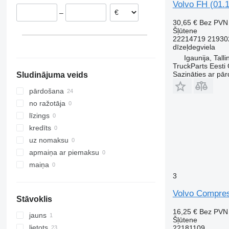
Volvo FH (01.1
–
30,65 €
Bez PVN
Šļūtene
22214719 21930
dīzeļdegviela
Igaunija, Talli
TruckParts Eesti
Sazināties ar pār
Sludinājuma veids
pārdošana
no ražotāja
līzings
kredīts
uz nomaksu
apmaiņa ar piemaksu
maiņa
3
Volvo Compress
Stāvoklis
16,25 €
Bez PVN
jauns
Šļūtene
lietots
22181109