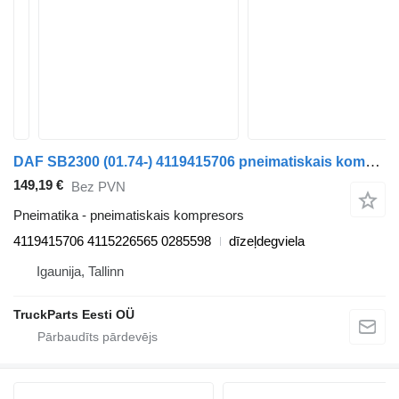
DAF SB2300 (01.74-) 4119415706 pneimatiskais kompresors paredzēts DAF MB, B, FHD, EOS, DB, SB Bus (1970-2001) autobusa
149,19 €
Bez PVN
Pneimatika - pneimatiskais kompresors
4119415706 4115226565 0285598
dīzeļdegviela
Igaunija, Tallinn
TruckParts Eesti OÜ