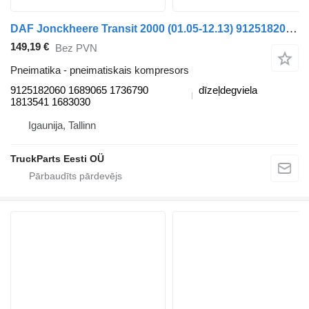
DAF Jonckheere Transit 2000 (01.05-12.13) 9125182060 pneimatiskais kompresors paredzēts VDL Jonckheere Transit 2000 (2005-2013) autobusa
149,19 €
Bez PVN
Pneimatika - pneimatiskais kompresors
9125182060 1689065 1736790
dīzeļdegviela
1813541 1683030
Igaunija, Tallinn
TruckParts Eesti OÜ