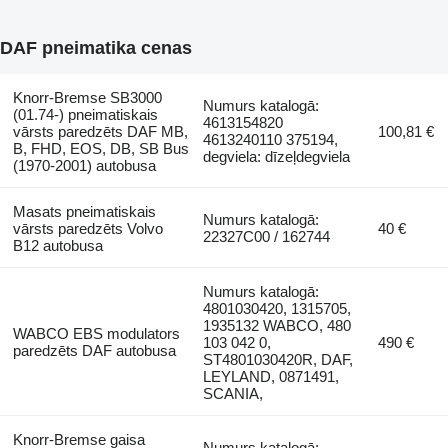
DAF pneimatika cenas
Knorr-Bremse SB3000
Numurs katalogā:
(01.74-) pneimatiskais
4613154820
vārsts paredzēts DAF MB,
100,81 €
4613240110 375194,
B, FHD, EOS, DB, SB Bus
degviela: dīzeļdegviela
(1970-2001) autobusa
Masats pneimatiskais
Numurs katalogā:
vārsts paredzēts Volvo
40 €
22327C00 / 162744
B12 autobusa
Numurs katalogā:
4801030420, 1315705,
1935132 WABCO, 480
WABCO EBS modulators
103 042 0,
490 €
paredzēts DAF autobusa
ST4801030420R, DAF,
LEYLAND, 0871491,
SCANIA,
Knorr-Bremse gaisa
Numurs katalogā: