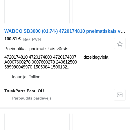
WABCO SB3000 (01.74-) 4720174810 pneimatiskais vārsts paredzēts DAF MB, B, FHD, EOS, DB, SB Bus (1970-2001) autobusa
100,81 €
Bez PVN
Pneimatika - pneimatiskais vārsts
4720174810 4720174800 4720174807
dīzeļdegviela
A0007600278 0007600278 240612500
589990049970 1505084 1506132...
Igaunija, Tallinn
TruckParts Eesti OÜ