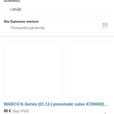
51900001
Latvija
Sia Gaismas motors
WABCO K-Series (01.12-) pneumatic valve 4726000220 pneimatiskais vārsts paredzēts Volvo autobusa
80 €
Bez PVN