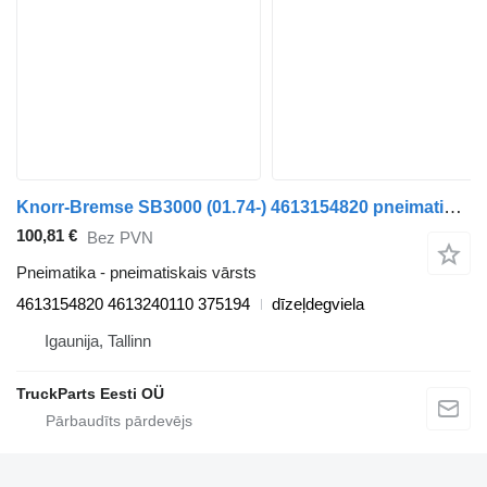
Knorr-Bremse SB3000 (01.74-) 4613154820 pneimatiskais vārsts paredzēts DAF MB, B, FHD, EOS, DB, SB Bus (1970-2001) autobusa
100,81 €
Bez PVN
Pneimatika - pneimatiskais vārsts
4613154820 4613240110 375194
dīzeļdegviela
Igaunija, Tallinn
TruckParts Eesti OÜ