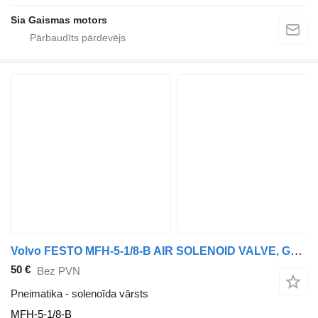
Sia Gaismas motors
Volvo FESTO MFH-5-1/8-B AIR SOLENOID VALVE, G1/8, 10BAR solenoīda vārsts paredzēts Volvo autobusa
50 €
Bez PVN
Pneimatika - solenoīda vārsts
MFH-5-1/8-B