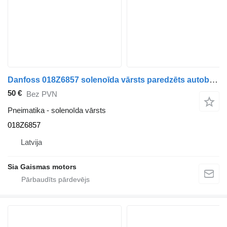
Danfoss 018Z6857 solenoīda vārsts paredzēts autobusa
50 €
Bez PVN
Pneimatika - solenoīda vārsts
018Z6857
Latvija
Sia Gaismas motors