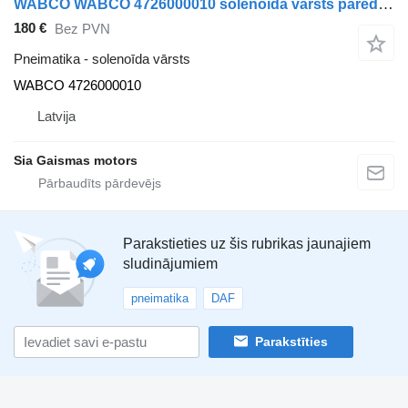
WABCO WABCO 4726000010 solenoīda vārsts paredzēts Mercedes-Benz 0404 autobusa
180 €
Bez PVN
Pneimatika - solenoīda vārsts
WABCO 4726000010
Latvija
Sia Gaismas motors
Parakstieties uz šis rubrikas jaunajiem
sludinājumiem
pneimatika
DAF
Parakstīties