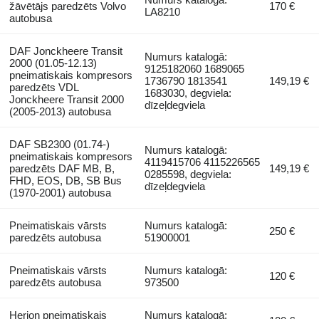
žāvētājs paredzēts Volvo
170 €
LA8210
autobusa
DAF Jonckheere Transit
Numurs katalogā:
2000 (01.05-12.13)
9125182060 1689065
pneimatiskais kompresors
1736790 1813541
149,19 €
paredzēts VDL
1683030, degviela:
Jonckheere Transit 2000
dīzeļdegviela
(2005-2013) autobusa
DAF SB2300 (01.74-)
Numurs katalogā:
pneimatiskais kompresors
4119415706 4115226565
paredzēts DAF MB, B,
149,19 €
0285598, degviela:
FHD, EOS, DB, SB Bus
dīzeļdegviela
(1970-2001) autobusa
Pneimatiskais vārsts
Numurs katalogā:
250 €
paredzēts autobusa
51900001
Pneimatiskais vārsts
Numurs katalogā:
120 €
paredzēts autobusa
973500
Herion pneimatiskais
Numurs katalogā: