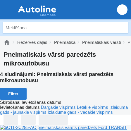
Rezerves daļas
Pneimatika
Pneimatiskais vārsti
P
Pneimatiskais vārsti paredzēts
mikroautobusu
4 sludinājumi:
Pneimatiskais vārsti paredzēts
mikroautobusu
Filtrs
Šķirošana
:
Ievietošanas datums
Ievietošanas datums
Dārgākie vispirms
Lētākie vispirms
Izlaiduma
gads - jaunākie vispirms
Izlaiduma gads - vecākie vispirms