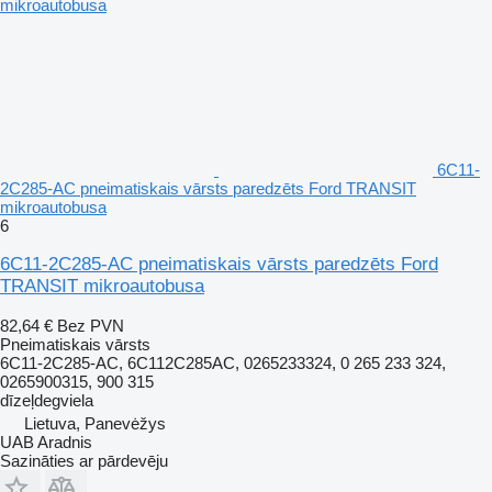
6C11-
2C285-AC pneimatiskais vārsts paredzēts Ford TRANSIT
mikroautobusa
6
6C11-2C285-AC pneimatiskais vārsts paredzēts Ford
TRANSIT mikroautobusa
82,64 €
Bez PVN
Pneimatiskais vārsts
6C11-2C285-AC, 6C112C285AC, 0265233324, 0 265 233 324,
0265900315, 900 315
dīzeļdegviela
Lietuva, Panevėžys
UAB Aradnis
Sazināties ar pārdevēju