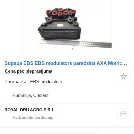
Supapa EBS EBS modulators paredzēts AXA Motrică Volvo – Coduri: 20428939, 20570908, 20828239, 21122036, 7421122036 kravas automašīnas
Cena pēc pieprasījuma
Pneimatika - EBS modulators
Rumānija, Cristesti
ROYAL DRU AGRO S.R.L.