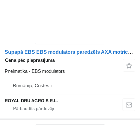
Supapă EBS EBS modulators paredzēts AXA motrică Scania 1891378/1881418/1857013/1773677/1773680/1802596/1879280/1442936/1879281/1497202/1754940/1754941 kravas automašīnas
Cena pēc pieprasījuma
Pneimatika - EBS modulators
Rumānija, Cristesti
ROYAL DRU AGRO S.R.L.