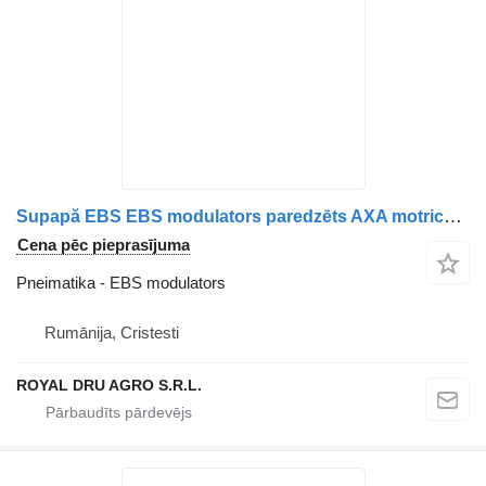
Supapă EBS EBS modulators paredzēts AXA motrică MAN EBS 81521066069 81521069069 kravas automašīnas
Cena pēc pieprasījuma
Pneimatika - EBS modulators
Rumānija, Cristesti
ROYAL DRU AGRO S.R.L.