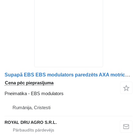
Supapă EBS EBS modulators paredzēts AXA motrică MAN, coduri: 81521066059, 81521066066, 81521066040, 81521066072, 81521069066 kravas automašīnas
Cena pēc pieprasījuma
Pneimatika - EBS modulators
Rumānija, Cristesti
ROYAL DRU AGRO S.R.L.