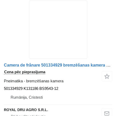
Camera de frânare 501334929 bremzēšanas kamera paredzēts AXA motrică VDL kravas automašīnas
Cena pēc pieprasījuma
Pneimatika - bremzēšanas kamera
501334929 K131186 BS9543-12
Rumānija, Cristesti
ROYAL DRU AGRO S.R.L.