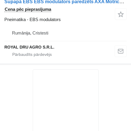
Supapă EBS EBS modulators paredzēts AXA Motrică Volvo Coduri: 20428939, 20570908, 20828239, 21122036, 7421122036 kravas automašīnas
Cena pēc pieprasījuma
Pneimatika - EBS modulators
Rumānija, Cristesti
ROYAL DRU AGRO S.R.L.