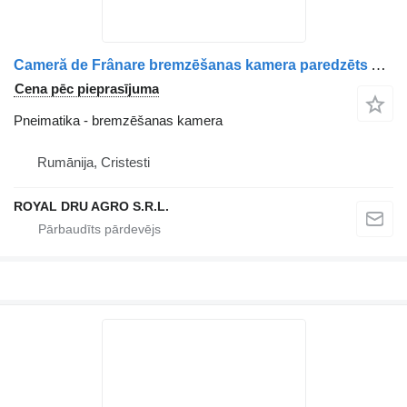
Cameră de Frânare bremzēšanas kamera paredzēts AXA Motrică DAF 1686001 / 9254811500 / 1360929 / A0204203018 / 0204203018 / 3530015A4A-11 kravas automašīnas
Cena pēc pieprasījuma
Pneimatika - bremzēšanas kamera
Rumānija, Cristesti
ROYAL DRU AGRO S.R.L.