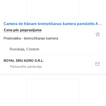
Camera de frânare bremzēšanas kamera paredzēts AXA motrică pentru Mercedes-Benz, cod A0194200018, A0214209218, A0204202818 kravas automašīnas
Cena pēc pieprasījuma
Pneimatika - bremzēšanas kamera
Rumānija, Cristesti
ROYAL DRU AGRO S.R.L.