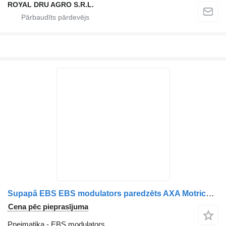
ROYAL DRU AGRO S.R.L.
Supapă EBS EBS modulators paredzēts AXA Motrică Scania – Coduri Piese: 1891378, 1881418, 1857013, 1773677, 1773680, 1802596, 1879280, 1442936, 1879281, 1497202, 1754940, 1754941 kravas automašīnas
Cena pēc pieprasījuma
Pneimatika - EBS modulators