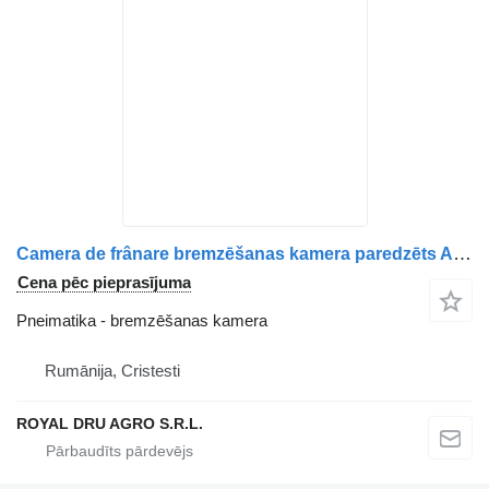
Camera de frânare bremzēšanas kamera paredzēts AXA motrică Mercedes-Benz A0214202318 kravas automašīnas
Cena pēc pieprasījuma
Pneimatika - bremzēšanas kamera
Rumānija, Cristesti
ROYAL DRU AGRO S.R.L.