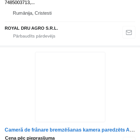
7485003713,...
Rumānija, Cristesti
ROYAL DRU AGRO S.R.L.
Cameră de frânare bremzēšanas kamera paredzēts AXA motrică MAN – 81504106895 / 81504109895 kravas automašīnas
Cena pēc pieprasījuma