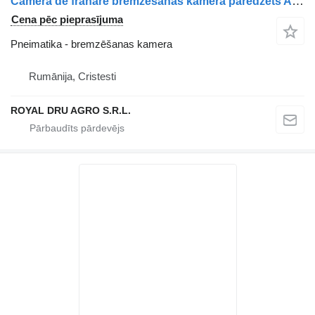
Cameră de frânare bremzēšanas kamera paredzēts AXA motrică MAN kravas automašīnas
Cena pēc pieprasījuma
Pneimatika - bremzēšanas kamera
Rumānija, Cristesti
ROYAL DRU AGRO S.R.L.