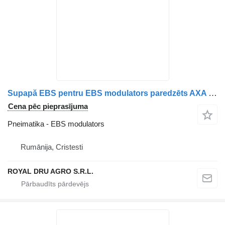
Supapă EBS pentru EBS modulators paredzēts AXA 21122035/20828241/20570910/20502537/7420828241/7420570910/7420502537/7421122035/7485003713/5801910309 kravas automašīnas
Cena pēc pieprasījuma
Pneimatika - EBS modulators
Rumānija, Cristesti
ROYAL DRU AGRO S.R.L.