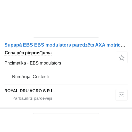
Supapă EBS EBS modulators paredzēts AXA motrică Scania, coduri 2653387, 2447835, 2653385-11 kravas automašīnas
Cena pēc pieprasījuma
Pneimatika - EBS modulators
Rumānija, Cristesti
ROYAL DRU AGRO S.R.L.