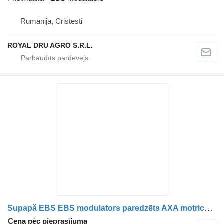
Rumānija, Cristesti
ROYAL DRU AGRO S.R.L.
Supapă EBS EBS modulators paredzēts AXA motrică Volvo 21114976 22225554 kravas automašīnas
Cena pēc pieprasījuma