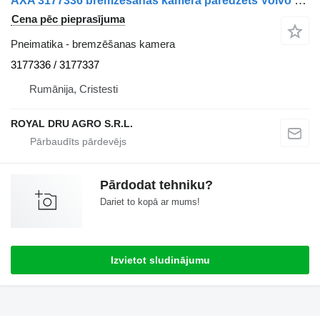
AXA 3177336 bremzēšanas kamera paredzēts Volvo kravas automašīnas
Cena pēc pieprasījuma
Pneimatika - bremzēšanas kamera
3177336 / 3177337
Rumānija, Cristesti
ROYAL DRU AGRO S.R.L.
Pārdodat tehniku?
Dariet to kopā ar mums!
Izvietot sludinājumu