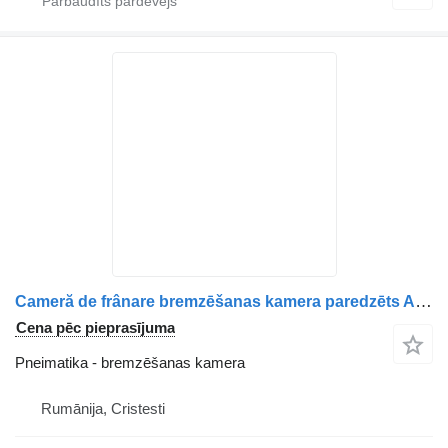
Cameră de frânare bremzēšanas kamera paredzēts AXA motrică Scania 14430 7519 kravas automašīnas
Cena pēc pieprasījuma
Pneimatika - bremzēšanas kamera
Rumānija, Cristesti