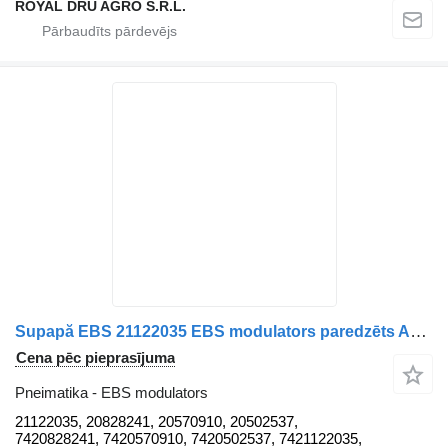
ROYAL DRU AGRO S.R.L.
Supapă EBS 21122035 EBS modulators paredzēts AXA Motrică Volvo kravas automašīnas
Cena pēc pieprasījuma
Pneimatika - EBS modulators
21122035, 20828241, 20570910, 20502537,
7420828241, 7420570910, 7420502537, 7421122035,