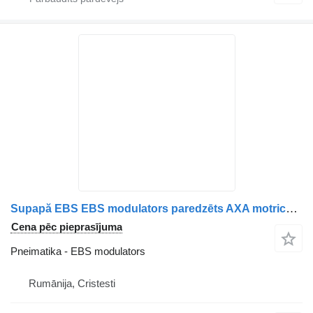
Supapă EBS EBS modulators paredzēts AXA motrică MAN 81521066059, 81521066066, 81521066040, 81521066072, 81521069066 kravas automašīnas
Cena pēc pieprasījuma
Pneimatika - EBS modulators
Rumānija, Cristesti