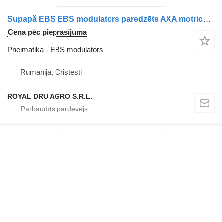
Supapă EBS EBS modulators paredzēts AXA motrică pentru Mercedes-Benz, coduri A0004296424 / 0004296424 / A0004296024 / 0004296024 kravas automašīnas
Cena pēc pieprasījuma
Pneimatika - EBS modulators
Rumānija, Cristesti
ROYAL DRU AGRO S.R.L.