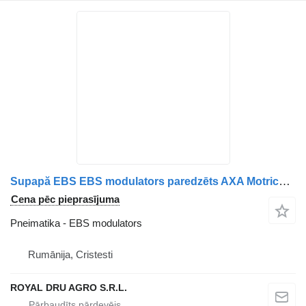
Supapă EBS EBS modulators paredzēts AXA Motrică MAN 8152106-6042/6026/6046/6050/6017/6905-12 kravas automašīnas
Cena pēc pieprasījuma
Pneimatika - EBS modulators
Rumānija, Cristesti
ROYAL DRU AGRO S.R.L.