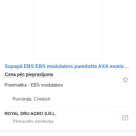
Supapă EBS EBS modulators paredzēts AXA motrică WABCO MAN 8152106 6059, 81521066059, 8152106 6066, 81521066066, 8152106 6040, 81521066040, 1527245, 81521066072, 8152106 6072, 8152106 9066, 81521069066 kravas automašīnas
Cena pēc pieprasījuma
Pneimatika - EBS modulators
Rumānija, Cristesti
ROYAL DRU AGRO S.R.L.