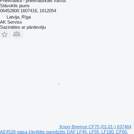
Pneimatika - pneimatiskais vārsts
Stāvoklis
jauns
06452800 1607416, 1612054
Latvija, Rīga
AK Serviss
Sazināties ar pārdevēju
Knorr-Bremse CF75 (01.01-) II37464
AE4528 gaisa žāvētājs paredzēts DAF LF45, LF55, LF180, CF65,