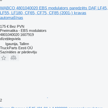
WABCO 4801040020 EBS modulators paredzēts DAF LF45,
LF55, LF180, CF65, CF75, CF85 (2001-) kravas
automašīnas
175 €
Bez PVN
Pneimatika - EBS modulators
4801040020 1607919
dīzeļdegviela
Igaunija, Tallinn
TruckParts Eesti OÜ
Sazināties ar pārdevēju
2