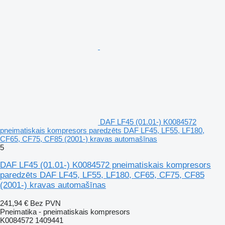
DAF LF45 (01.01-) K0084572
pneimatiskais kompresors paredzēts DAF LF45, LF55, LF180,
CF65, CF75, CF85 (2001-) kravas automašīnas
5
DAF LF45 (01.01-) K0084572 pneimatiskais kompresors
paredzēts DAF LF45, LF55, LF180, CF65, CF75, CF85
(2001-) kravas automašīnas
241,94 €
Bez PVN
Pneimatika - pneimatiskais kompresors
K0084572 1409441