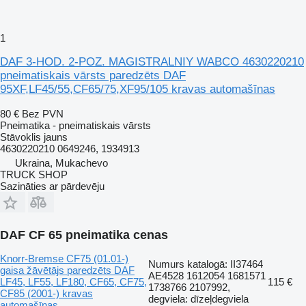
1
DAF 3-HOD. 2-POZ. MAGISTRALNIY WABCO 4630220210
pneimatiskais vārsts paredzēts DAF
95XF,LF45/55,CF65/75,XF95/105 kravas automašīnas
80 €
Bez PVN
Pneimatika - pneimatiskais vārsts
Stāvoklis
jauns
4630220210 0649246, 1934913
Ukraina, Mukachevo
TRUCK SHOP
Sazināties ar pārdevēju
DAF CF 65 pneimatika cenas
Knorr-Bremse CF75 (01.01-)
Numurs katalogā: II37464
gaisa žāvētājs paredzēts DAF
AE4528 1612054 1681571
LF45, LF55, LF180, CF65, CF75,
115 €
1738766 2107992,
CF85 (2001-) kravas
degviela: dīzeļdegviela
automašīnas