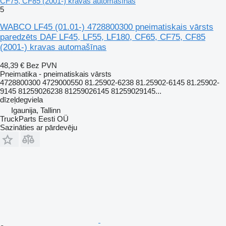
CF75, CF85 (2001-) kravas automašīnas
5
WABCO LF45 (01.01-) 4728800300 pneimatiskais vārsts
paredzēts DAF LF45, LF55, LF180, CF65, CF75, CF85
(2001-) kravas automašīnas
48,39 €
Bez PVN
Pneimatika - pneimatiskais vārsts
4728800300 4729000550 81.25902-6238 81.25902-6145 81.25902-
9145 81259026238 81259026145 81259029145...
dīzeļdegviela
Igaunija, Tallinn
TruckParts Eesti OÜ
Sazināties ar pārdevēju