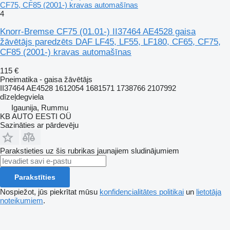
CF75, CF85 (2001-) kravas automašīnas
4
Knorr-Bremse CF75 (01.01-) II37464 AE4528 gaisa
žāvētājs paredzēts DAF LF45, LF55, LF180, CF65, CF75,
CF85 (2001-) kravas automašīnas
115 €
Pneimatika - gaisa žāvētājs
II37464 AE4528 1612054 1681571 1738766 2107992
dīzeļdegviela
Igaunija, Rummu
KB AUTO EESTI OÜ
Sazināties ar pārdevēju
Parakstieties uz šis rubrikas jaunajiem sludinājumiem
Parakstīties
Nospiežot, jūs piekrītat mūsu
konfidencialitātes politikai
un
lietotāja
noteikumiem
.