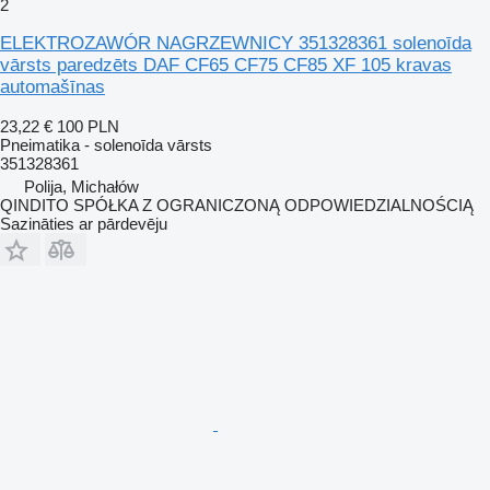
2
ELEKTROZAWÓR NAGRZEWNICY 351328361 solenoīda
vārsts paredzēts DAF CF65 CF75 CF85 XF 105 kravas
automašīnas
23,22 €
100 PLN
Pneimatika - solenoīda vārsts
351328361
Polija, Michałów
QINDITO SPÓŁKA Z OGRANICZONĄ ODPOWIEDZIALNOŚCIĄ
Sazināties ar pārdevēju