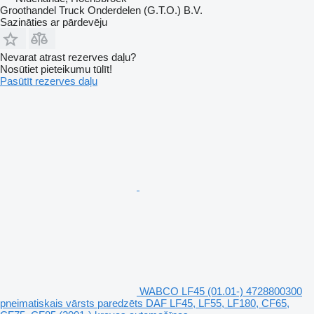
Groothandel Truck Onderdelen (G.T.O.) B.V.
Sazināties ar pārdevēju
Nevarat atrast rezerves daļu?
Nosūtiet pieteikumu tūlīt!
Pasūtīt rezerves daļu
WABCO LF45 (01.01-) 4728800300
pneimatiskais vārsts paredzēts DAF LF45, LF55, LF180, CF65,