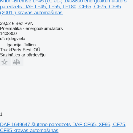
Knorr-Bremse LF45 (01.01-) 1408800 energoakumulators
paredzēts DAF LF45, LF55, LF180, CF65, CF75, CF85
(2001-) kravas automašīnas
39,52 €
Bez PVN
Pneimatika - energoakumulators
1408800
dīzeļdegviela
Igaunija, Tallinn
TruckParts Eesti OÜ
Sazināties ar pārdevēju
1
DAF 1649647 šļūtene paredzēts DAF CF65, XF95, CF75,
CF85 kravas automašīnas