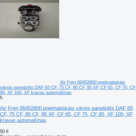
Air Fren 06452800 pneimatiskais
vārsts paredzēts DAF 65 CF, 75 CF, 85 CF, 95 XF, CF 65, CF 75, CF
85, XF 105, XF kravas automašīnas
5
Air Fren 06452800 pneimatiskais vārsts paredzēts DAF 65
CF, 75 CF, 85 CF, 95 XF, CF 65, CF 75, CF 85, XF 105, XF
kravas automašīnas
50 €