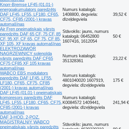
Knorr-Bremse LF45 (01.01-)
energoakumulators paredzēts
Numurs katalogā:
DAF LF45, LF55, LF180, CF65,
1408800, degviela:
39,52 €
CF75, CF85 (2001-) kravas
dīzeļdegviela
automašīnas
Air Fren pneimatiskais vārsts
Stāvoklis: jauns, numurs
paredzēts DAF 65 CF, 75 CF, 85
katalogā: 06452800
50 €
CF, 95 XF, CF 65, CF 75, CF 85,
1607416, 1612054
XF 105, XF kravas automašīnas
ELEKTROZAWÓR
NAGRZEWNICY solenoīda
Numurs katalogā:
vārsts paredzēts DAF CF65
23,22 €
351328361
CF75 CF85 XF 105 kravas
automašīnas
WABCO EBS modulators
Numurs katalogā:
paredzēts DAF LF45, LF55,
4801040020 1607919,
175 €
LF180, CF65, CF75, CF85
degviela: dīzeļdegviela
(2001-) kravas automašīnas
DAF LF45 (01.01-) pneimatiskais
kompresors paredzēts DAF
Numurs katalogā:
LF45, LF55, LF180, CF65, CF75,
K0084572 1409441,
241,94 €
CF85 (2001-) kravas
degviela: dīzeļdegviela
automašīnas
DAF 3-HOD. 2-POZ.
MAGISTRALNIY WABCO
Stāvoklis: jauns, numurs
pneimatiskais vārsts paredzēts