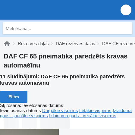
Rezerves daļas
DAF rezerves daļas
DAF CF rezerve
DAF CF 65 pneimatika paredzēts kravas
automašīnu
11 sludinājumi:
DAF CF 65 pneimatika paredzēts
kravas automašīnu
Filtrs
Šķirošana
:
Ievietošanas datums
Ievietošanas datums
Dārgākie vispirms
Lētākie vispirms
Izlaiduma
gads - jaunākie vispirms
Izlaiduma gads - vecākie vispirms