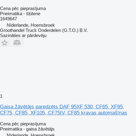
Cena pēc pieprasījuma
Pneimatika - šļūtene
1649647
Nīderlande, Hoensbroek
Groothandel Truck Onderdelen (G.T.O.) B.V.
Sazināties ar pārdevēju
1
Gaisa žāvētājs paredzēts DAF 95XF 530, CF65, XF95,
CF75, CF85, XF105, CF75IV, CF85 kravas automašīnas
Cena pēc pieprasījuma
Pneimatika - gaisa žāvētājs
Nīderlande, Hoensbroek