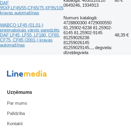
katalogā: 4630220210
80 €
DAF
0649246, 1934913
95XF,LF45/55,CF65/75,XF95/105
kravas automašīnas
Numurs katalogā:
4728800300 4729000550
WABCO LF45 (01.01-)
81.25902-6238 81.25902-
pneimatiskais vārsts paredzēts
6145 81.25902-9145
DAF LF45, LF55, LF180, CF65,
48,39 €
81259026238
CF75, CF85 (2001-) kravas
81259026145
automašīnas
81259029145..., degviela:
dīzeļdegviela
Uzņēmums
Par mums
Palīdzība
Kontakti