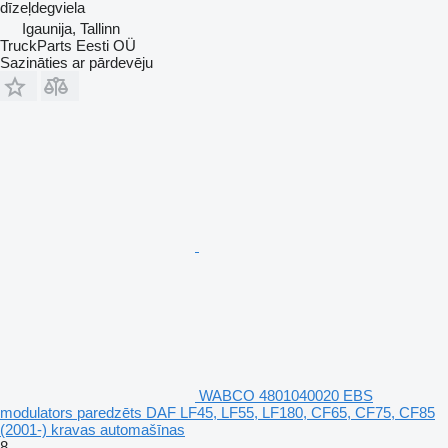
dīzeļdegviela
Igaunija, Tallinn
TruckParts Eesti OÜ
Sazināties ar pārdevēju
WABCO 4801040020 EBS
modulators paredzēts DAF LF45, LF55, LF180, CF65, CF75, CF85
(2001-) kravas automašīnas
8