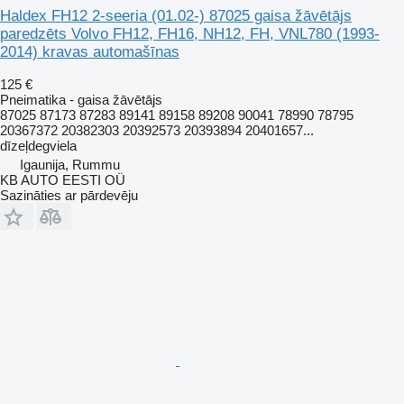
Haldex FH12 2-seeria (01.02-) 87025 gaisa žāvētājs
paredzēts Volvo FH12, FH16, NH12, FH, VNL780 (1993-
2014) kravas automašīnas
125 €
Pneimatika - gaisa žāvētājs
87025 87173 87283 89141 89158 89208 90041 78990 78795
20367372 20382303 20392573 20393894 20401657...
dīzeļdegviela
Igaunija, Rummu
KB AUTO EESTI OÜ
Sazināties ar pārdevēju