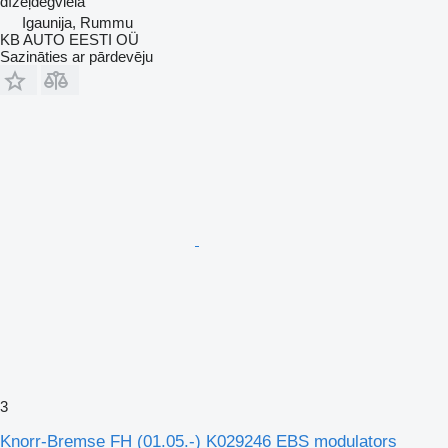
dīzeļdegviela
Igaunija, Rummu
KB AUTO EESTI OÜ
Sazināties ar pārdevēju
3
Knorr-Bremse FH (01.05.-) K029246 EBS modulators