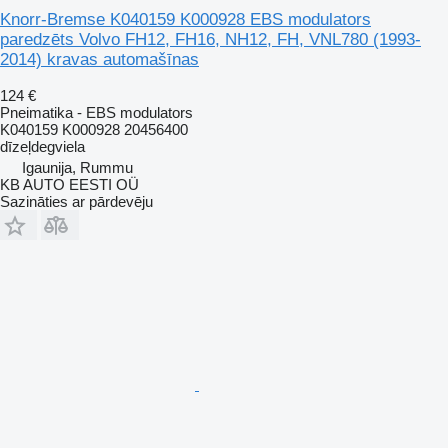
Knorr-Bremse K040159 K000928 EBS modulators
paredzēts Volvo FH12, FH16, NH12, FH, VNL780 (1993-
2014) kravas automašīnas
124 €
Pneimatika - EBS modulators
K040159 K000928 20456400
dīzeļdegviela
Igaunija, Rummu
KB AUTO EESTI OÜ
Sazināties ar pārdevēju