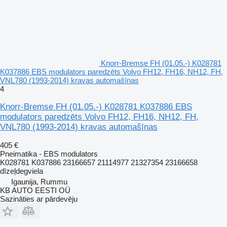
Knorr-Bremse FH (01.05.-) K028781
K037886 EBS modulators paredzēts Volvo FH12, FH16, NH12, FH,
VNL780 (1993-2014) kravas automašīnas
4
Knorr-Bremse FH (01.05.-) K028781 K037886 EBS
modulators paredzēts Volvo FH12, FH16, NH12, FH,
VNL780 (1993-2014) kravas automašīnas
405 €
Pneimatika - EBS modulators
K028781 K037886 23166657 21114977 21327354 23166658
dīzeļdegviela
Igaunija, Rummu
KB AUTO EESTI OÜ
Sazināties ar pārdevēju