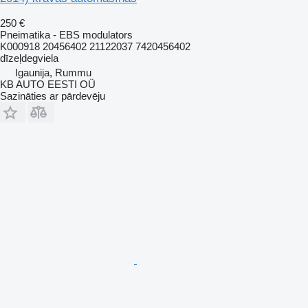
250 €
Pneimatika - EBS modulators
K000918 20456402 21122037 7420456402
dīzeļdegviela
Igaunija, Rummu
KB AUTO EESTI OÜ
Sazināties ar pārdevēju