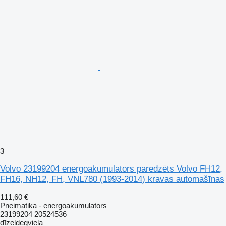
3
Volvo 23199204 energoakumulators paredzēts Volvo FH12,
FH16, NH12, FH, VNL780 (1993-2014) kravas automašīnas
111,60 €
Pneimatika - energoakumulators
23199204 20524536
dīzeļdegviela