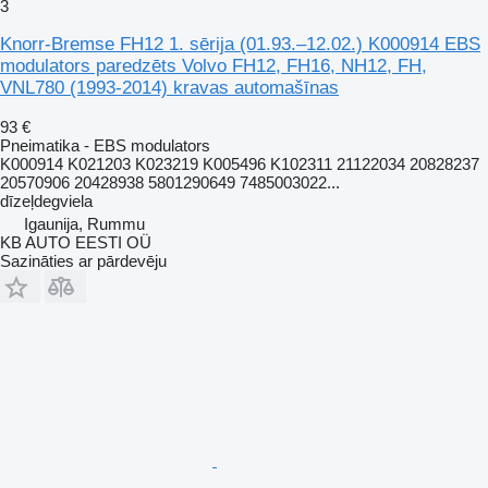
3
Knorr-Bremse FH12 1. sērija (01.93.–12.02.) K000914 EBS
modulators paredzēts Volvo FH12, FH16, NH12, FH,
VNL780 (1993-2014) kravas automašīnas
93 €
Pneimatika - EBS modulators
K000914 K021203 K023219 K005496 K102311 21122034 20828237
20570906 20428938 5801290649 7485003022...
dīzeļdegviela
Igaunija, Rummu
KB AUTO EESTI OÜ
Sazināties ar pārdevēju