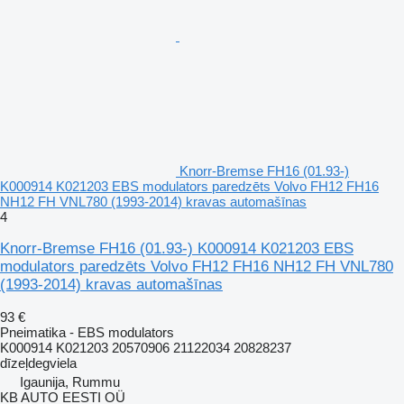
Knorr-Bremse FH16 (01.93-)
K000914 K021203 EBS modulators paredzēts Volvo FH12 FH16
NH12 FH VNL780 (1993-2014) kravas automašīnas
4
Knorr-Bremse FH16 (01.93-) K000914 K021203 EBS
modulators paredzēts Volvo FH12 FH16 NH12 FH VNL780
(1993-2014) kravas automašīnas
93 €
Pneimatika - EBS modulators
K000914 K021203 20570906 21122034 20828237
dīzeļdegviela
Igaunija, Rummu
KB AUTO EESTI OÜ