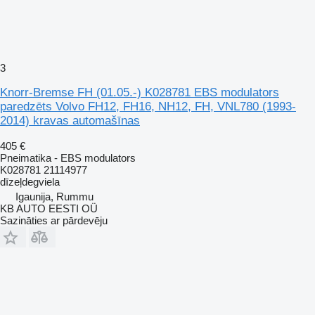
3
Knorr-Bremse FH (01.05.-) K028781 EBS modulators
paredzēts Volvo FH12, FH16, NH12, FH, VNL780 (1993-
2014) kravas automašīnas
405 €
Pneimatika - EBS modulators
K028781 21114977
dīzeļdegviela
Igaunija, Rummu
KB AUTO EESTI OÜ
Sazināties ar pārdevēju