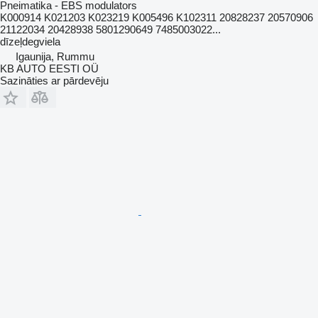
Pneimatika - EBS modulators
K000914 K021203 K023219 K005496 K102311 20828237 20570906
21122034 20428938 5801290649 7485003022...
dīzeļdegviela
Igaunija, Rummu
KB AUTO EESTI OÜ
Sazināties ar pārdevēju