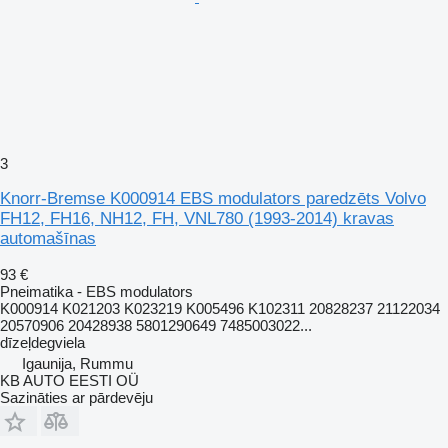
3
Knorr-Bremse K000914 EBS modulators paredzēts Volvo
FH12, FH16, NH12, FH, VNL780 (1993-2014) kravas
automašīnas
93 €
Pneimatika - EBS modulators
K000914 K021203 K023219 K005496 K102311 20828237 21122034
20570906 20428938 5801290649 7485003022...
dīzeļdegviela
Igaunija, Rummu
KB AUTO EESTI OÜ
Sazināties ar pārdevēju