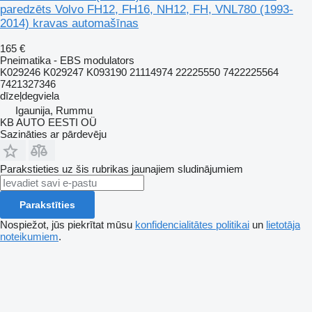
paredzēts Volvo FH12, FH16, NH12, FH, VNL780 (1993-
2014) kravas automašīnas
165 €
Pneimatika - EBS modulators
K029246 K029247 K093190 21114974 22225550 7422225564
7421327346
dīzeļdegviela
Igaunija, Rummu
KB AUTO EESTI OÜ
Sazināties ar pārdevēju
Parakstieties uz šis rubrikas jaunajiem sludinājumiem
Parakstīties
Nospiežot, jūs piekrītat mūsu
konfidencialitātes politikai
un
lietotāja
noteikumiem
.