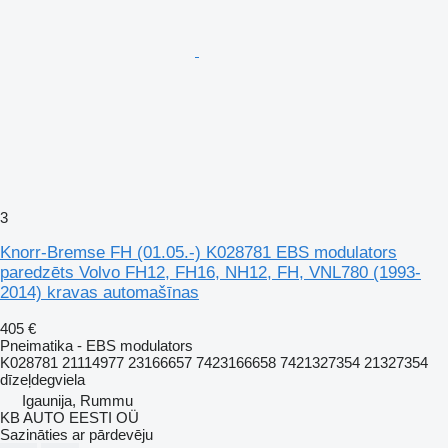
3
Knorr-Bremse FH (01.05.-) K028781 EBS modulators
paredzēts Volvo FH12, FH16, NH12, FH, VNL780 (1993-
2014) kravas automašīnas
405 €
Pneimatika - EBS modulators
K028781 21114977 23166657 7423166658 7421327354 21327354
dīzeļdegviela
Igaunija, Rummu
KB AUTO EESTI OÜ
Sazināties ar pārdevēju