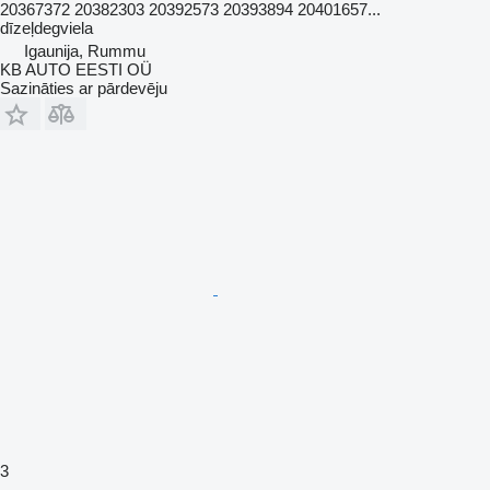
20367372 20382303 20392573 20393894 20401657...
dīzeļdegviela
Igaunija, Rummu
KB AUTO EESTI OÜ
Sazināties ar pārdevēju
3