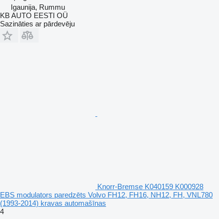
Igaunija, Rummu
KB AUTO EESTI OÜ
Sazināties ar pārdevēju
Knorr-Bremse K040159 K000928
EBS modulators paredzēts Volvo FH12, FH16, NH12, FH, VNL780
(1993-2014) kravas automašīnas
4