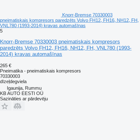
Knorr-Bremse 70330003
pneimatiskais kompresors paredzēts Volvo FH12, FH16, NH12, FH,
VNL780 (1993-2014) kravas automašīnas
5
Knorr-Bremse 70330003 pneimatiskais kompresors
paredzēts Volvo FH12, FH16, NH12, FH, VNL780 (1993-
2014) kravas automašīnas
265 €
Pneimatika - pneimatiskais kompresors
70330003
dīzeļdegviela
Igaunija, Rummu
KB AUTO EESTI OÜ
Sazināties ar pārdevēju