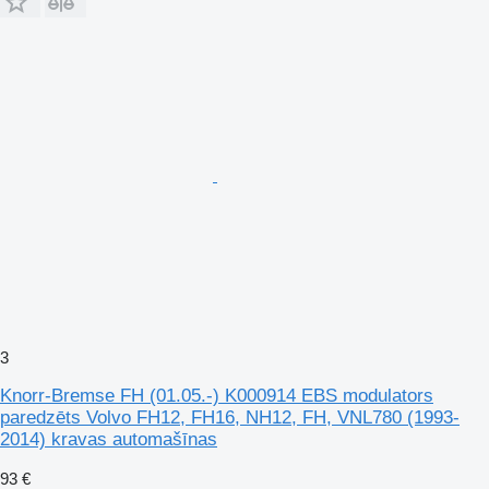
3
Knorr-Bremse FH (01.05.-) K000914 EBS modulators
paredzēts Volvo FH12, FH16, NH12, FH, VNL780 (1993-
2014) kravas automašīnas
93 €