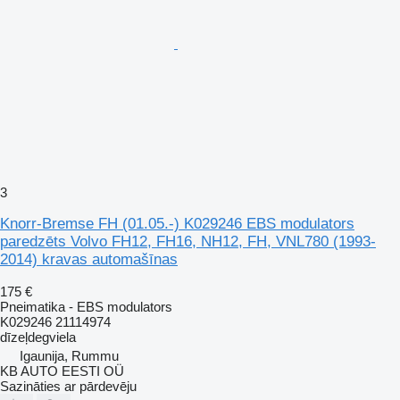
3
Knorr-Bremse FH (01.05.-) K029246 EBS modulators
paredzēts Volvo FH12, FH16, NH12, FH, VNL780 (1993-
2014) kravas automašīnas
175 €
Pneimatika - EBS modulators
K029246 21114974
dīzeļdegviela
Igaunija, Rummu
KB AUTO EESTI OÜ
Sazināties ar pārdevēju