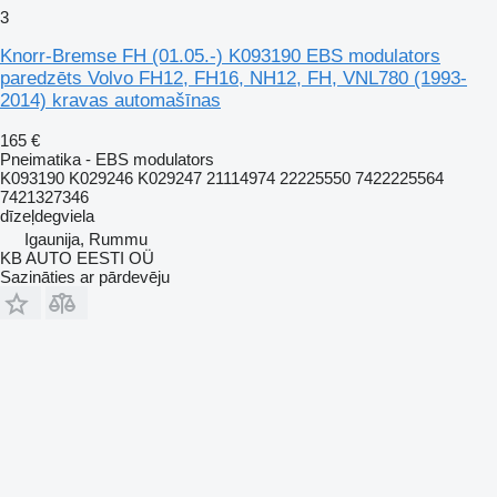
3
Knorr-Bremse FH (01.05.-) K093190 EBS modulators
paredzēts Volvo FH12, FH16, NH12, FH, VNL780 (1993-
2014) kravas automašīnas
165 €
Pneimatika - EBS modulators
K093190 K029246 K029247 21114974 22225550 7422225564
7421327346
dīzeļdegviela
Igaunija, Rummu
KB AUTO EESTI OÜ
Sazināties ar pārdevēju