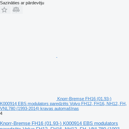
Sazināties ar pārdevēju
Knorr-Bremse FH16 (01.93-)
K000914 EBS modulators paredzēts Volvo FH12, FH16, NH12, FH,
VNL780 (1993-2014) kravas automašīnas
4
Knorr-Bremse FH16 (01.93-) K000914 EBS modulators