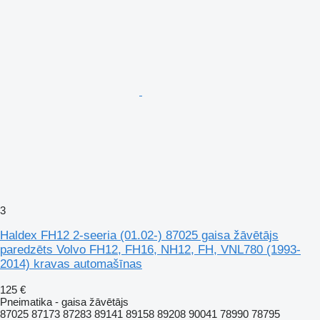
3
Haldex FH12 2-seeria (01.02-) 87025 gaisa žāvētājs
paredzēts Volvo FH12, FH16, NH12, FH, VNL780 (1993-
2014) kravas automašīnas
125 €
Pneimatika - gaisa žāvētājs
87025 87173 87283 89141 89158 89208 90041 78990 78795