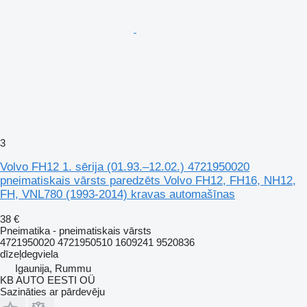
3
Volvo FH12 1. sērija (01.93.–12.02.) 4721950020
pneimatiskais vārsts paredzēts Volvo FH12, FH16, NH12,
FH, VNL780 (1993-2014) kravas automašīnas
38 €
Pneimatika - pneimatiskais vārsts
4721950020 4721950510 1609241 9520836
dīzeļdegviela
Igaunija, Rummu
KB AUTO EESTI OÜ
Sazināties ar pārdevēju