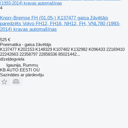
(1993-2014) kravas automašīnas
4
Knorr-Bremse FH (01.05-) K137477 gaisa žāvētājs
paredzēts Volvo FH12, FH16, NH12, FH, VNL780 (1993-
2014) kravas automašīnas
525 €
Pneimatika - gaisa žāvētājs
K137477 K202153 K148329 K107482 K132982 K096433 22169410
22242663 22358797 22858336 85021442...
dīzeļdegviela
Igaunija, Rummu
KB AUTO EESTI OÜ
Sazināties ar pārdevēju