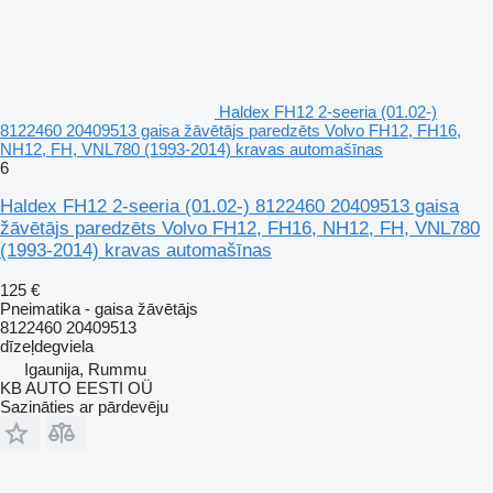
Haldex FH12 2-seeria (01.02-)
8122460 20409513 gaisa žāvētājs paredzēts Volvo FH12, FH16,
NH12, FH, VNL780 (1993-2014) kravas automašīnas
6
Haldex FH12 2-seeria (01.02-) 8122460 20409513 gaisa
žāvētājs paredzēts Volvo FH12, FH16, NH12, FH, VNL780
(1993-2014) kravas automašīnas
125 €
Pneimatika - gaisa žāvētājs
8122460 20409513
dīzeļdegviela
Igaunija, Rummu
KB AUTO EESTI OÜ
Sazināties ar pārdevēju