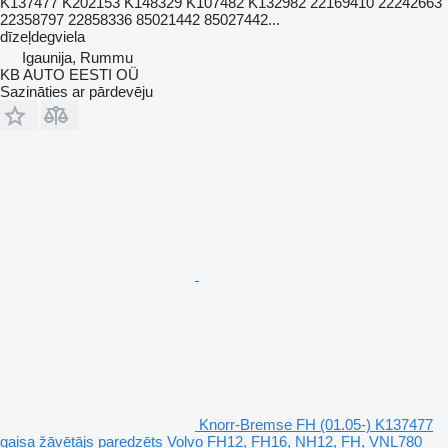
K137477 K202153 K148329 K107482 K132982 22169410 22242663
22358797 22858336 85021442 85027442...
dīzeļdegviela
Igaunija, Rummu
KB AUTO EESTI OÜ
Sazināties ar pārdevēju
Knorr-Bremse FH (01.05-) K137477
gaisa žāvētājs paredzēts Volvo FH12, FH16, NH12, FH, VNL780