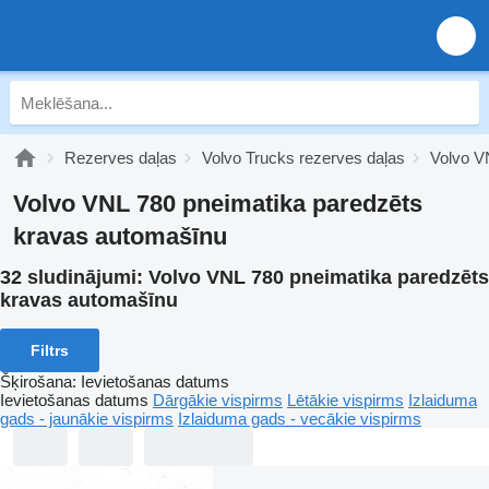
Rezerves daļas
Volvo Trucks rezerves daļas
Volvo V
Volvo VNL 780 pneimatika paredzēts
kravas automašīnu
32 sludinājumi:
Volvo VNL 780 pneimatika paredzēts
kravas automašīnu
Filtrs
Šķirošana
:
Ievietošanas datums
Ievietošanas datums
Dārgākie vispirms
Lētākie vispirms
Izlaiduma
gads - jaunākie vispirms
Izlaiduma gads - vecākie vispirms