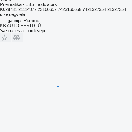
Pneimatika - EBS modulators
K028781 21114977 23166657 7423166658 7421327354 21327354
dīzeļdegviela
Igaunija, Rummu
KB AUTO EESTI OÜ
Sazināties ar pārdevēju