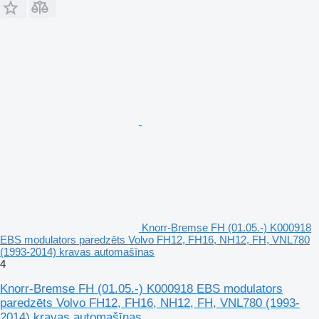
Knorr-Bremse FH (01.05.-) K000918
EBS modulators paredzēts Volvo FH12, FH16, NH12, FH, VNL780
(1993-2014) kravas automašīnas
4
Knorr-Bremse FH (01.05.-) K000918 EBS modulators
paredzēts Volvo FH12, FH16, NH12, FH, VNL780 (1993-
2014) kravas automašīnas