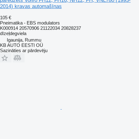
paredzēts Volvo FH12, FH16, NH12, FH, VNL780 (1993-
2014) kravas automašīnas
105 €
Pneimatika - EBS modulators
K000914 20570906 21122034 20828237
dīzeļdegviela
Igaunija, Rummu
KB AUTO EESTI OÜ
Sazināties ar pārdevēju