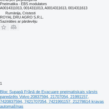
Pneimatika - EBS modulators
A0014311013, 0014311013, A0014311613, 0014311613
Rumānija, Cristesti
ROYAL DRU AGRO S.R.L.
Sazināties ar pārdevēju
1
Bloc Supapă Frână de Evacuare pneimatiskais vārsts
paredzēts Volvo 20837594, 21707054, 21991157,
7420837594, 7421707054, 7421991157, 21278614 kravas
automašīnas