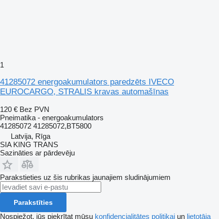
1
41285072 energoakumulators paredzēts IVECO
EUROCARGO, STRALIS kravas automašīnas
120 €
Bez PVN
Pneimatika - energoakumulators
41285072 41285072,BT5800
Latvija, Rīga
SIA KING TRANS
Sazināties ar pārdevēju
Parakstieties uz šis rubrikas jaunajiem sludinājumiem
Parakstīties
Nospiežot, jūs piekrītat mūsu
konfidencialitātes politikai
un
lietotāja