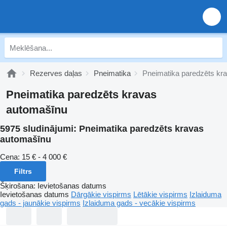
Rezerves daļas
Pneimatika
Pneimatika paredzēts kr
Pneimatika paredzēts kravas
automašīnu
5975 sludinājumi:
Pneimatika paredzēts kravas
automašīnu
Cena:
15 € - 4 000 €
Filtrs
Šķirošana
:
Ievietošanas datums
Ievietošanas datums
Dārgākie vispirms
Lētākie vispirms
Izlaiduma
gads - jaunākie vispirms
Izlaiduma gads - vecākie vispirms