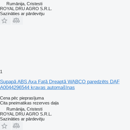
Rumānija, Cristesti
ROYAL DRU AGRO S.R.L.
Sazināties ar pārdevēju
1
Supapă ABS Axa Față Dreaptă WABCO paredzēts DAF
A0044296544 kravas automašīnas
Cena pēc pieprasījuma
Cita pneimatikas rezerves daļa
Rumānija, Cristesti
ROYAL DRU AGRO S.R.L.
Sazināties ar pārdevēju