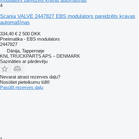
modulators paredzēts kravas automašīnas
4
Scania VALVE 2447827 EBS modulators paredzēts kravas
automašīnas
334,40 €
2 500 DKK
Pneimatika - EBS modulators
2447827
Dānija, Tappernøje
KNL TRUCKPARTS APS – DENMARK
Sazināties ar pārdevēju
Nevarat atrast rezerves daļu?
Nosūtiet pieteikumu tūlīt!
Pasūtīt rezerves daļu