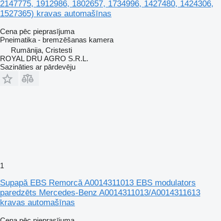
2147775, 1912986, 1802657, 1734996, 1427480, 1424306,
1527365) kravas automašīnas
Cena pēc pieprasījuma
Pneimatika - bremzēšanas kamera
Rumānija, Cristesti
ROYAL DRU AGRO S.R.L.
Sazināties ar pārdevēju
1
Supapă EBS Remorcă A0014311013 EBS modulators
paredzēts Mercedes-Benz A0014311013/A0014311613
kravas automašīnas
Cena pēc pieprasījuma