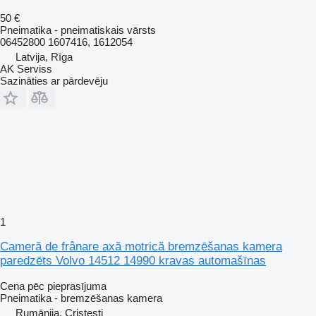
50 €
Pneimatika - pneimatiskais vārsts
06452800 1607416, 1612054
Latvija, Rīga
AK Serviss
Sazināties ar pārdevēju
1
Cameră de frânare axă motrică bremzēšanas kamera
paredzēts Volvo 14512 14990 kravas automašīnas
Cena pēc pieprasījuma
Pneimatika - bremzēšanas kamera
Rumānija, Cristesti