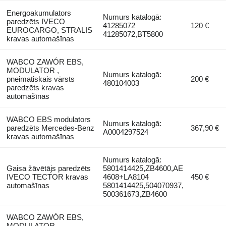
Energoakumulators
Numurs katalogā:
paredzēts IVECO
41285072
120 €
EUROCARGO, STRALIS
41285072,BT5800
kravas automašīnas
WABCO ZAWÓR EBS,
MODULATOR ,
Numurs katalogā:
pneimatiskais vārsts
200 €
480104003
paredzēts kravas
automašīnas
WABCO EBS modulators
Numurs katalogā:
paredzēts Mercedes-Benz
367,90 €
A0004297524
kravas automašīnas
Numurs katalogā:
Gaisa žāvētājs paredzēts
5801414425,ZB4600,AE
IVECO TECTOR kravas
4608+LA8104
450 €
automašīnas
5801414425,504070937,
500361673,ZB4600
WABCO ZAWÓR EBS,
MODULATOR ,