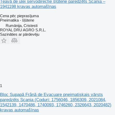
Țeavă de ulei servodirecție šļūtene paredzēts Scania –
1941198 kravas automašīnas
Cena pēc pieprasījuma
Pneimatika - šļūtene
Rumānija, Cristesti
ROYAL DRU AGRO S.R.L.
Sazināties ar pārdevēju
1
Bloc Supapă Frână de Evacuare pneimatiskais vārsts
paredzēts Scania (Coduri: 1756046, 1856309, 2021084,
1542139, 1470486, 1740093, 1746260, 2326643, 2020482)
kravas automašīnas