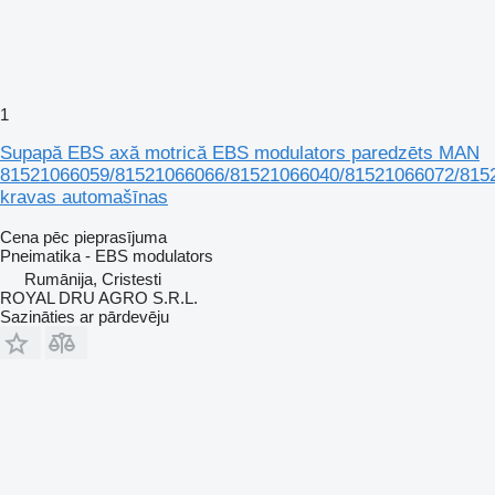
1
Supapă EBS axă motrică EBS modulators paredzēts MAN
81521066059/81521066066/81521066040/81521066072/815
kravas automašīnas
Cena pēc pieprasījuma
Pneimatika - EBS modulators
Rumānija, Cristesti
ROYAL DRU AGRO S.R.L.
Sazināties ar pārdevēju