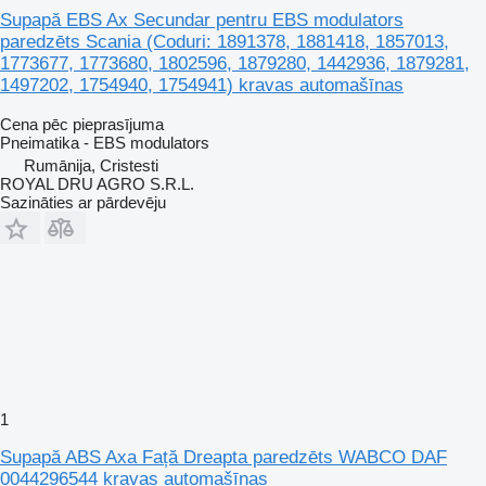
Supapă EBS Ax Secundar pentru EBS modulators
paredzēts Scania (Coduri: 1891378, 1881418, 1857013,
1773677, 1773680, 1802596, 1879280, 1442936, 1879281,
1497202, 1754940, 1754941) kravas automašīnas
Cena pēc pieprasījuma
Pneimatika - EBS modulators
Rumānija, Cristesti
ROYAL DRU AGRO S.R.L.
Sazināties ar pārdevēju
1
Supapă ABS Axa Față Dreapta paredzēts WABCO DAF
0044296544 kravas automašīnas