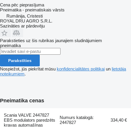
Cena pēc pieprasījuma
Pneimatika - pneimatiskais vārsts
Rumānija, Cristesti
ROYAL DRU AGRO S.R.L.
Sazināties ar pārdevēju
Parakstieties uz šis rubrikas jaunajiem sludinājumiem
pneimatika
Parakstīties
Nospiežot, jūs piekrītat mūsu
konfidencialitātes politikai
un
lietotāja
noteikumiem
.
Pneimatika cenas
Scania VALVE 2447827
Numurs katalogā:
EBS modulators paredzēts
334,40 €
2447827
kravas automašīnas