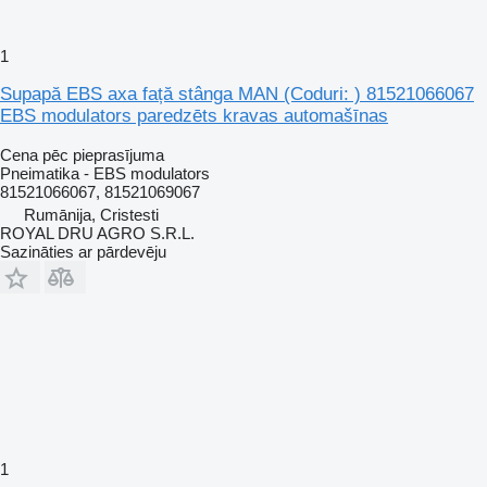
1
Supapă EBS axa față stânga MAN (Coduri: ) 81521066067
EBS modulators paredzēts kravas automašīnas
Cena pēc pieprasījuma
Pneimatika - EBS modulators
81521066067, 81521069067
Rumānija, Cristesti
ROYAL DRU AGRO S.R.L.
Sazināties ar pārdevēju
1