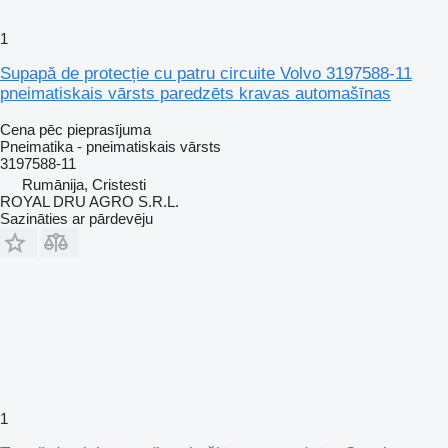
1
Supapă de protecție cu patru circuite Volvo 3197588-11
pneimatiskais vārsts paredzēts kravas automašīnas
Cena pēc pieprasījuma
Pneimatika - pneimatiskais vārsts
3197588-11
Rumānija, Cristesti
ROYAL DRU AGRO S.R.L.
Sazināties ar pārdevēju
1