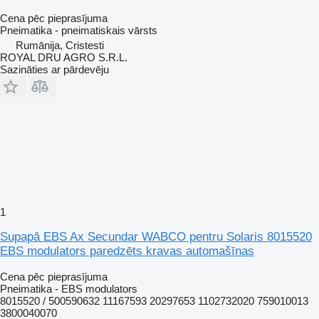
Cena pēc pieprasījuma
Pneimatika - pneimatiskais vārsts
Rumānija, Cristesti
ROYAL DRU AGRO S.R.L.
Sazināties ar pārdevēju
1
Supapă EBS Ax Secundar WABCO pentru Solaris 8015520
EBS modulators paredzēts kravas automašīnas
Cena pēc pieprasījuma
Pneimatika - EBS modulators
8015520 / 500590632 11167593 20297653 1102732020 759010013
3800040070